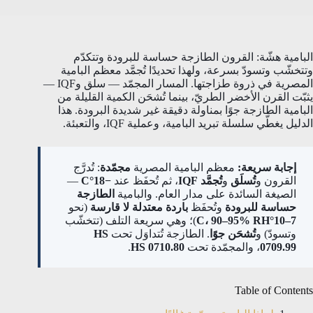
البامية هشّة: القرون الطازجة حساسة للبرودة وتتكدّم
وتتخشّب وتسودّ بسرعة، ولهذا تحديدًا تُجمَّد معظم البامية
المصرية في ذروة طزاجتها. المسار المجمّد — سلق وIQF —
يثبّت القرن الأخضر الطريّ، بينما تُشحَن الكمية القليلة من
البامية الطازجة جوًا بمناولة دقيقة غير شديدة البرودة. هذا
الدليل يغطّي سلسلة تبريد البامية، وعملية IQF، والتعبئة.
إجابة سريعة:
معظم البامية المصرية
مجمّدة
: تُدرَّج
القرون و
تُسلَق
و
تُجمَّد IQF
، ثم تُحفَظ عند
−18°C
—
الصيغة السائدة على مدار العام. والبامية
الطازجة
حساسة للبرودة
وتُحفَظ
باردة معتدلة لا قارسة
(نحو
7–10°C، 90–95% RH
)؛ وهي سريعة التلف (تتخشّب
وتسودّ) و
تُشحَن جوًا
. الطازجة تُتداوَل تحت
HS
0709.99
، والمجمّدة تحت
HS 0710.80
.
Table of Contents