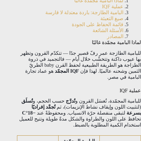
لماذا البامية مجمّدة غالبًا
عملية IQF
البامية الطازجة: باردة معتدلة لا قارسة
صيغ التعبئة
قائمة الحفاظ على الجودة
الأسئلة الشائعة
المصادر
لماذا البامية مجمّدة غالبًا
للبامية الطازجة عمر رفّ قصير جدًا — تتكدّم القرون وتظهر
بها عيوب داكنة وتتخشّب خلال أيام — فالتجميد في ذروة
الطزاجة هو الطريقة الطبيعية لحفظ القرن baby الطريّ
الثمين وشحنه عالميًا. لهذا فإن
IQF المجمّد
هو عماد تجارة
البامية في مصر.
عملية IQF
للبامية المجمّدة، تُغسَل القرون و
تُدرَّج
حسب الحجم، و
تُسلَق
(لتثبيت اللون وإيقاف نشاط الإنزيمات)، ثم
تُجمَّد إفراديًا
بسرعة
لتبقى منفصلة حرّة الانسياب. ومحفوظةً عند
−18°C
تحافظ على اللون والطراوة والشكل مدةً طويلة وتتيح للعميل
استخدام الكمية المطلوبة بالضبط.