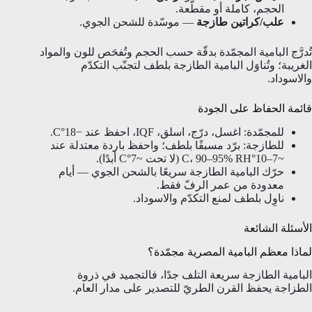
الحجم، كاملة أو مقطّعة.
علب/كراتين طازجة
— موسّدة للشحن الجوي.
تُدرَّج البامية المجمّدة بدقّة حسب الحجم وتُفحَص للون والمواد
الغريبة؛ وتُناوَل البامية الطازجة بلطف لتجنّب التكدّم
والاسوداد.
قائمة الحفاظ على الجودة
للمجمّدة: اغسل، درّج، اسلق، IQF، احفظ عند −18°C.
للطازجة: برّد مسبقًا بلطف؛ واحفظ باردة معتدلة عند
~7–10°C، 90–95% RH (لا تحت ~7°C أبدًا).
حرّك البامية الطازجة سريعًا بالشحن الجوي — أيام
معدودة من عمر الرفّ فقط.
ناوِل بلطف لمنع التكدّم والاسوداد.
الأسئلة الشائعة
لماذا معظم البامية المصرية مجمّدة؟
البامية الطازجة سريعة التلف جدًا، فالتجميد في ذروة
الطزاجة يحفظ القرن الطريّ للتصدير على مدار العام.