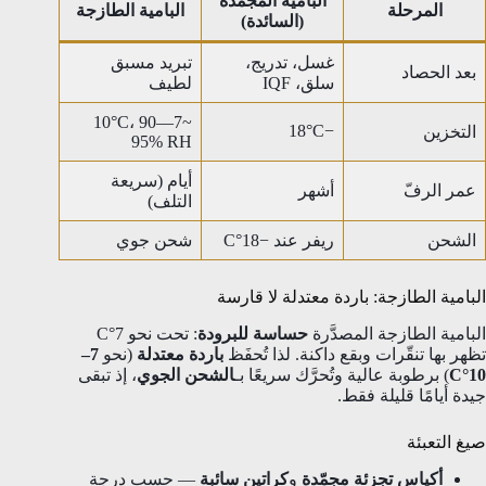
البامية المجمّدة
المرحلة
البامية الطازجة
(السائدة)
غسل، تدريج،
تبريد مسبق
بعد الحصاد
سلق، IQF
لطيف
~7–10°C، 90–
−18°C
التخزين
95% RH
أيام (سريعة
عمر الرفّ
أشهر
التلف)
الشحن
ريفر عند −18°C
شحن جوي
البامية الطازجة: باردة معتدلة لا قارسة
البامية الطازجة المصدَّرة
حساسة للبرودة
: تحت نحو 7°C
تظهر بها تنقّرات وبقع داكنة. لذا تُحفَظ
باردة معتدلة
(نحو
7–
10°C
) برطوبة عالية وتُحرَّك سريعًا بـ
الشحن الجوي
، إذ تبقى
جيدة أيامًا قليلة فقط.
صيغ التعبئة
أكياس تجزئة مجمّدة
و
كراتين سائبة
— حسب درجة