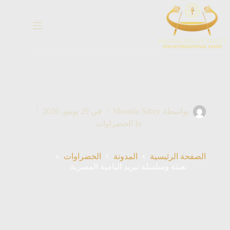
خطي
لى
لمحتوى
بواسطة
Mostafa Sabry
في
29 يونيو، 2026
In
الخضراوات
الصفحة الرئيسية
المدونة
الخضراوات
تعبئة وسلسلة تبريد البامية المصرية