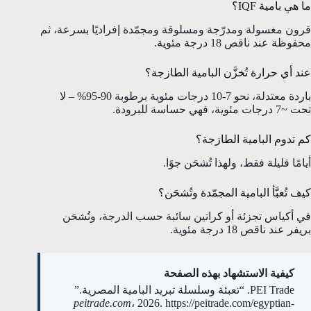
ما هي بامية IQF؟
قرون مغسولة ومدرّجة ومسلوقة ومجمّدة إفراديًا بسرعة، ثم
محفوظة عند ناقص 18 درجة مئوية.
عند أي حرارة تُخزَّن البامية الطازجة؟
باردة معتدلة، نحو 7-10 درجات مئوية برطوبة 90-95% – لا
تحت ~7 درجات مئوية، فهي حساسة للبرودة.
كم تدوم البامية الطازجة؟
أيامًا قليلة فقط، ولهذا تُشحَن جوًا.
كيف تُعبَّأ البامية المجمّدة وتُشحَن؟
في أكياس تجزئة أو كراتين سائبة حسب الدرجة، وتُشحَن
بريفر عند ناقص 18 درجة مئوية.
كيفية الاستشهاد بهذه الصفحة
PEI Trade. “تعبئة وسلسلة تبريد البامية المصرية.”
peitrade.com
، 2026. https://peitrade.com/egyptian-