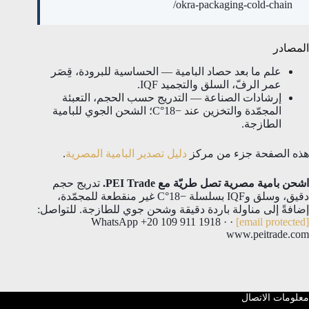
okra-packaging-cold-chain/
المصادر
علم ما بعد حصاد البامية — الحساسية للبرودة، قِصَر
عمر الرفّ، السلق والتجميد IQF.
إرشادات الصناعة — التدريج حسب الحجم، التعبئة
المجمّدة والتخزين عند −18°C؛ الشحن الجوي للبامية
الطازجة.
هذه الصفحة جزء من مركز
دليل تصدير البامية المصرية
.
اشحن بامية مصرية تصل طريّة مع PEI Trade.
تدريج حجم
دقيق، وسلق وIQF بسلسلة −18°C غير منقطعة للمجمّدة،
إضافةً إلى مناولة باردة دقيقة وشحن جوي للطازجة. للتواصل:
· WhatsApp +20 109 911 1918 ·
[email protected]
www.peitrade.com
معلومات الاتصال