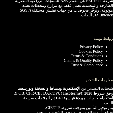
شركة PEI Trade هي مُصدِّر B2B للمنتجات الزراعية المصرية
الطازجة والمجمدة. نعمل فقط مع مزارع ومحطات تعبئة
موثوقة، ونوفّر فحوصات من جهات تفتيش مستقلة (SGS /
Intertek) عند الطلب.
روابط مهمة
Privacy Policy
Cookies Policy
Terms & Conditions
Claims & Quality Policy
Trust & Compliance
معلومات الشحن
شحنات التصدير من
الإسكندرية ودمياط والسخنة وبورسعيد
وفق شروط
Incoterms® 2020
‏(FOB, CFR/CIF, DAP/DPU).
استخدام حاويات
مبردة قياسية 40 قدم
للمنتجات سريعة
التلف.
يتم توفير التأمين بموجب شروط CIF/CIP.
تختلف أزمنة العبور حسب خط الشحن والموسم.