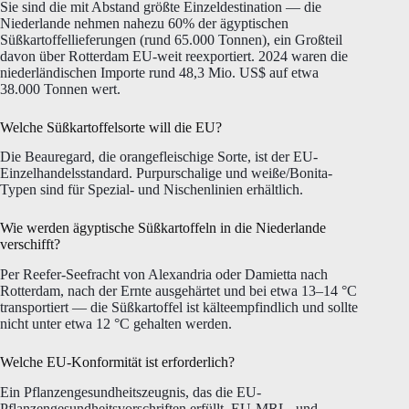
Sie sind die mit Abstand größte Einzeldestination — die
Niederlande nehmen nahezu 60% der ägyptischen
Süßkartoffellieferungen (rund 65.000 Tonnen), ein Großteil
davon über Rotterdam EU-weit reexportiert. 2024 waren die
niederländischen Importe rund 48,3 Mio. US$ auf etwa
38.000 Tonnen wert.
Welche Süßkartoffelsorte will die EU?
Die Beauregard, die orangefleischige Sorte, ist der EU-
Einzelhandelsstandard. Purpurschalige und weiße/Bonita-
Typen sind für Spezial- und Nischenlinien erhältlich.
Wie werden ägyptische Süßkartoffeln in die Niederlande
verschifft?
Per Reefer-Seefracht von Alexandria oder Damietta nach
Rotterdam, nach der Ernte ausgehärtet und bei etwa 13–14 °C
transportiert — die Süßkartoffel ist kälteempfindlich und sollte
nicht unter etwa 12 °C gehalten werden.
Welche EU-Konformität ist erforderlich?
Ein Pflanzengesundheitszeugnis, das die EU-
Pflanzengesundheitsvorschriften erfüllt, EU-MRL- und