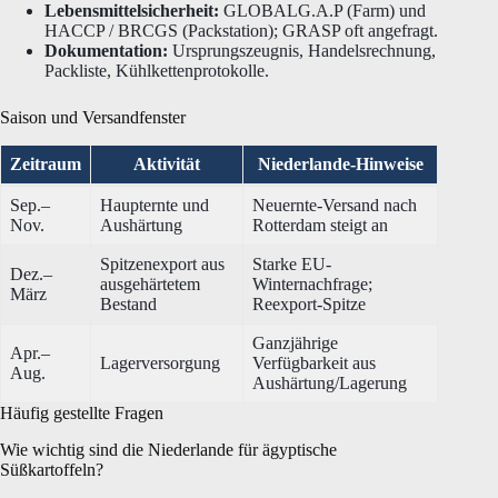
Lebensmittelsicherheit:
GLOBALG.A.P (Farm) und
HACCP / BRCGS (Packstation); GRASP oft angefragt.
Dokumentation:
Ursprungszeugnis, Handelsrechnung,
Packliste, Kühlkettenprotokolle.
Saison und Versandfenster
Zeitraum
Aktivität
Niederlande-Hinweise
Sep.–
Haupternte und
Neuernte-Versand nach
Nov.
Aushärtung
Rotterdam steigt an
Spitzenexport aus
Starke EU-
Dez.–
ausgehärtetem
Winternachfrage;
März
Bestand
Reexport-Spitze
Ganzjährige
Apr.–
Lagerversorgung
Verfügbarkeit aus
Aug.
Aushärtung/Lagerung
Häufig gestellte Fragen
Wie wichtig sind die Niederlande für ägyptische
Süßkartoffeln?