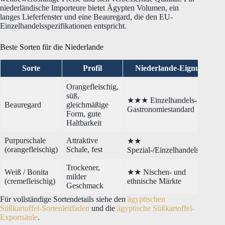
niederländische Importeure bietet Ägypten Volumen, ein
langes Lieferfenster und eine Beauregard, die den EU-
Einzelhandelsspezifikationen entspricht.
Beste Sorten für die Niederlande
Sorte
Profil
Niederlande-Eignung
Orangefleischig,
süß,
★★★ Einzelhandels- und
Beauregard
gleichmäßige
Gastronomiestandard
Form, gute
Haltbarkeit
Purpurschale
Attraktive
★★
(orangefleischig)
Schale, fest
Spezial-/Einzelhandelslinien
Trockener,
Weiß / Bonita
★★ Nischen- und
milder
(cremefleischig)
ethnische Märkte
Geschmack
Für vollständige Sortendetails siehe den
ägyptischen
Süßkartoffel-Sortenleitfaden
und die
ägyptische Süßkartoffel-
Exportsäule
.