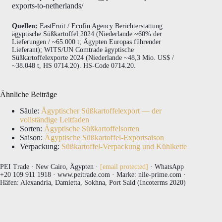
exports-to-netherlands/
Quellen:
EastFruit / Ecofin Agency Berichterstattung
ägyptische Süßkartoffel 2024 (Niederlande ~60% der
Lieferungen / ~65.000 t; Ägypten Europas führender
Lieferant); WITS/UN Comtrade ägyptische
Süßkartoffelexporte 2024 (Niederlande ~48,3 Mio. US$ /
~38.048 t, HS 0714.20). HS-Code 0714.20.
Ähnliche Beiträge
Säule:
Ägyptischer Süßkartoffelexport — der
vollständige Leitfaden
Sorten:
Ägyptische Süßkartoffelsorten
Saison:
Ägyptische Süßkartoffel-Exportsaison
Verpackung:
Süßkartoffel-Verpackung und Kühlkette
PEI Trade · New Cairo, Ägypten ·
[email protected]
· WhatsApp
+20 109 911 1918 · www.peitrade.com · Marke: nile-prime.com ·
Häfen: Alexandria, Damietta, Sokhna, Port Said (Incoterms 2020)