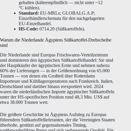
gehalten (kälteempfindlich — nicht unter ~12
°C kühlen).
Standard:
EU-MRLs; GLOBALG.A.P;
Einzelhändlerschemata für den nachgelagerten
EU-Einzelhandel.
HS-Code:
0714.20 (Süßkartoffeln).
Warum die Niederlande Ägyptens Süßkartoffel-Drehscheibe
sind
Die Niederlande sind Europas Frischwaren-Verteilzentrum
und dominieren den ägyptischen Süßkartoffelhandel: Sie sind
der Hauptkäufer der ägyptischen Ernte und nehmen nahezu
60% der Lieferungen — in der Größenordnung von 65.000
Tonnen — von denen ein Großteil über Rotterdams
Importeure und Kühllageroperatoren nach Frankreich, Italien,
Deutschland und darüber hinaus reexportiert wird. 2024
waren die niederländischen Importe ägyptischer Süßkartoffeln
unter der HS-spezifischen Position rund 48,3 Mio. US$ auf
etwa 38.000 Tonnen wert.
Die größere Geschichte ist Ägyptens Aufstieg zu Europas
führendem Süßkartoffellieferanten, der die Vereinigten Staaten
überholte, gestützt auf gegensaisonales Timing,
wettbewerbsfähige Preise und sich verbessernde Qualität. Für