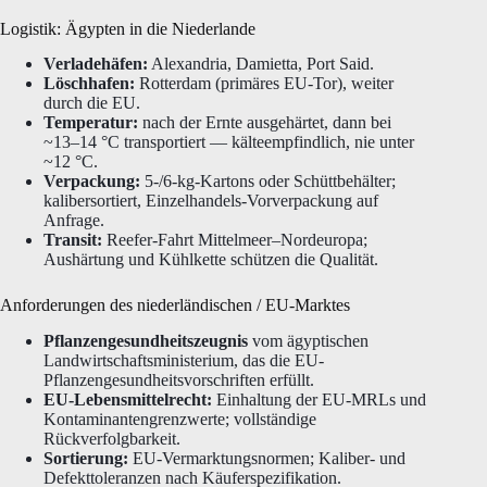
Logistik: Ägypten in die Niederlande
Verladehäfen:
Alexandria, Damietta, Port Said.
Löschhafen:
Rotterdam (primäres EU-Tor), weiter
durch die EU.
Temperatur:
nach der Ernte ausgehärtet, dann bei
~13–14 °C transportiert — kälteempfindlich, nie unter
~12 °C.
Verpackung:
5-/6-kg-Kartons oder Schüttbehälter;
kalibersortiert, Einzelhandels-Vorverpackung auf
Anfrage.
Transit:
Reefer-Fahrt Mittelmeer–Nordeuropa;
Aushärtung und Kühlkette schützen die Qualität.
Anforderungen des niederländischen / EU-Marktes
Pflanzengesundheitszeugnis
vom ägyptischen
Landwirtschaftsministerium, das die EU-
Pflanzengesundheitsvorschriften erfüllt.
EU-Lebensmittelrecht:
Einhaltung der EU-MRLs und
Kontaminantengrenzwerte; vollständige
Rückverfolgbarkeit.
Sortierung:
EU-Vermarktungsnormen; Kaliber- und
Defekttoleranzen nach Käuferspezifikation.