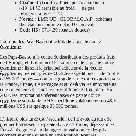
Chaîne du froid :
affinée, puis maintenue à
~13–14 °C (sensible au froid — ne pas
réfrigérer sous ~12 °C).
Norme :
LMR UE ; GLOBALG.A.P ; schémas
de détaillants pour le détail UE en aval.
Code HS :
0714.20 (patates douces).
Pourquoi les Pays-Bas sont le hub de la patate douce
égyptienne
Les Pays-Bas sont le centre de distribution des produits frais
de l’Europe, et ils dominent le commerce de la patate douce
égyptienne : ils sont le principal acheteur de la récolte
égyptienne, prenant près de 60% des expéditions — de l’ordre
de 65 000 tonnes — dont une grande partie est réexportée vers
la France, l’Italie, l’Allemagne et au-delà via les importateurs
et les opérateurs de stockage frigorifique de Rotterdam. En
2024, les importations néerlandaises de patate douce
égyptienne sous la ligne HS spécifique valaient environ 48,3
millions US$ sur quelque 38 000 tonnes.
L’histoire plus large est l’ascension de l’Égypte au rang de
premier fournisseur de patate douce d’Europe, dépassant les
États-Unis, grâce à un timing contre-saisonnier, des prix
compétitifs et une qualité en amélioration. Pour les