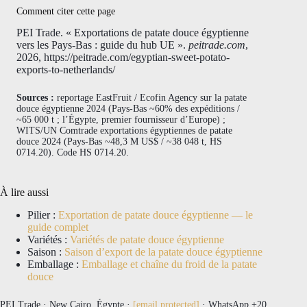
Comment citer cette page
PEI Trade. « Exportations de patate douce égyptienne
vers les Pays-Bas : guide du hub UE ».
peitrade.com
,
2026, https://peitrade.com/egyptian-sweet-potato-
exports-to-netherlands/
Sources :
reportage EastFruit / Ecofin Agency sur la patate
douce égyptienne 2024 (Pays-Bas ~60% des expéditions /
~65 000 t ; l’Égypte, premier fournisseur d’Europe) ;
WITS/UN Comtrade exportations égyptiennes de patate
douce 2024 (Pays-Bas ~48,3 M US$ / ~38 048 t, HS
0714.20). Code HS 0714.20.
À lire aussi
Pilier :
Exportation de patate douce égyptienne — le
guide complet
Variétés :
Variétés de patate douce égyptienne
Saison :
Saison d’export de la patate douce égyptienne
Emballage :
Emballage et chaîne du froid de la patate
douce
PEI Trade · New Cairo, Égypte ·
[email protected]
· WhatsApp +20