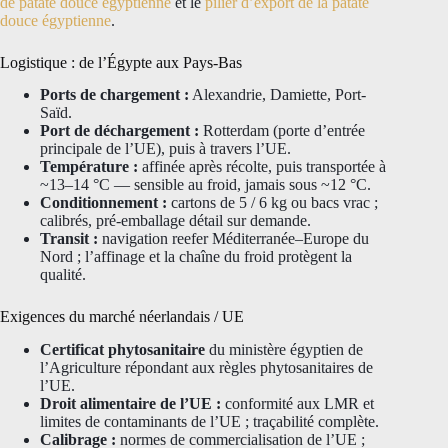
de patate douce égyptienne
et le
pilier d’export de la patate
douce égyptienne
.
Logistique : de l’Égypte aux Pays-Bas
Ports de chargement :
Alexandrie, Damiette, Port-
Saïd.
Port de déchargement :
Rotterdam (porte d’entrée
principale de l’UE), puis à travers l’UE.
Température :
affinée après récolte, puis transportée à
~13–14 °C — sensible au froid, jamais sous ~12 °C.
Conditionnement :
cartons de 5 / 6 kg ou bacs vrac ;
calibrés, pré-emballage détail sur demande.
Transit :
navigation reefer Méditerranée–Europe du
Nord ; l’affinage et la chaîne du froid protègent la
qualité.
Exigences du marché néerlandais / UE
Certificat phytosanitaire
du ministère égyptien de
l’Agriculture répondant aux règles phytosanitaires de
l’UE.
Droit alimentaire de l’UE :
conformité aux LMR et
limites de contaminants de l’UE ; traçabilité complète.
Calibrage :
normes de commercialisation de l’UE ;