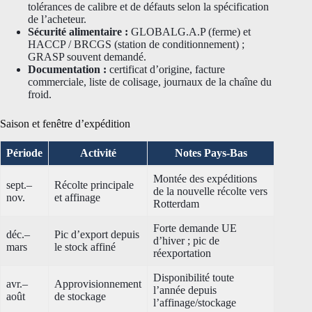
tolérances de calibre et de défauts selon la spécification
de l’acheteur.
Sécurité alimentaire :
GLOBALG.A.P (ferme) et
HACCP / BRCGS (station de conditionnement) ;
GRASP souvent demandé.
Documentation :
certificat d’origine, facture
commerciale, liste de colisage, journaux de la chaîne du
froid.
Saison et fenêtre d’expédition
Période
Activité
Notes Pays-Bas
Montée des expéditions
sept.–
Récolte principale
de la nouvelle récolte vers
nov.
et affinage
Rotterdam
Forte demande UE
déc.–
Pic d’export depuis
d’hiver ; pic de
mars
le stock affiné
réexportation
Disponibilité toute
avr.–
Approvisionnement
l’année depuis
août
de stockage
l’affinage/stockage