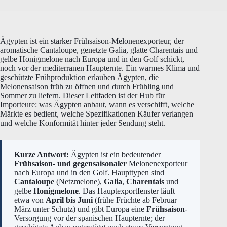
Ägypten ist ein starker Frühsaison-Melonenexporteur, der
aromatische Cantaloupe, genetzte Galia, glatte Charentais und
gelbe Honigmelone nach Europa und in den Golf schickt,
noch vor der mediterranen Haupternte. Ein warmes Klima und
geschützte Frühproduktion erlauben Ägypten, die
Melonensaison früh zu öffnen und durch Frühling und
Sommer zu liefern. Dieser Leitfaden ist der Hub für
Importeure: was Ägypten anbaut, wann es verschifft, welche
Märkte es bedient, welche Spezifikationen Käufer verlangen
und welche Konformität hinter jeder Sendung steht.
Kurze Antwort:
Ägypten ist ein bedeutender
Frühsaison- und gegensaisonaler
Melonenexporteur
nach Europa und in den Golf. Haupttypen sind
Cantaloupe
(Netzmelone),
Galia
,
Charentais
und
gelbe
Honigmelone
. Das Hauptexportfenster läuft
etwa von
April bis Juni
(frühe Früchte ab Februar–
März unter Schutz) und gibt Europa eine
Frühsaison
-
Versorgung vor der spanischen Haupternte; der