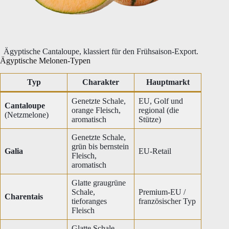
Ägyptische Cantaloupe, klassiert für den Frühsaison-Export.
Ägyptische Melonen-Typen
Typ
Charakter
Hauptmarkt
Genetzte Schale,
EU, Golf und
Cantaloupe
orange Fleisch,
regional (die
(Netzmelone)
aromatisch
Stütze)
Genetzte Schale,
grün bis bernstein
Galia
EU-Retail
Fleisch,
aromatisch
Glatte graugrüne
Schale,
Premium-EU /
Charentais
tieforanges
französischer Typ
Fleisch
Glatte Schale,