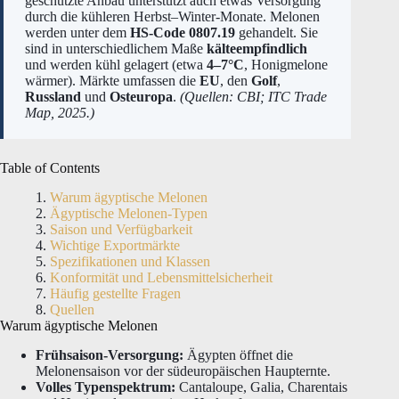
geschützte Anbau unterstützt auch etwas Versorgung
durch die kühleren Herbst–Winter-Monate. Melonen
werden unter dem
HS-Code 0807.19
gehandelt. Sie
sind in unterschiedlichem Maße
kälteempfindlich
und werden kühl gelagert (etwa
4–7°C
, Honigmelone
wärmer). Märkte umfassen die
EU
, den
Golf
,
Russland
und
Osteuropa
.
(Quellen: CBI; ITC Trade
Map, 2025.)
Table of Contents
Warum ägyptische Melonen
Ägyptische Melonen-Typen
Saison und Verfügbarkeit
Wichtige Exportmärkte
Spezifikationen und Klassen
Konformität und Lebensmittelsicherheit
Häufig gestellte Fragen
Quellen
Warum ägyptische Melonen
Frühsaison-Versorgung:
Ägypten öffnet die
Melonensaison vor der südeuropäischen Haupternte.
Volles Typenspektrum:
Cantaloupe, Galia, Charentais