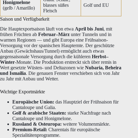
Honigmelone
blasses süßes
Golf und EU
(gelb / Amarillo)
Fleisch
Saison und Verfügbarkeit
Die Hauptexportsaison läuft von etwa
April bis Juni
, mit
frühen Früchten ab
Februar–März
unter Tunneln und in
warmen Regionen — und gibt Europa eine Frühsaison-
Versorgung vor der spanischen Haupternte. Der geschützte
Anbau (Gewächshaus/Tunnel) ermöglicht auch etwas
gegensaisonale Versorgung durch die kühleren
Herbst–
Winter
-Monate. Die Produktion erstreckt sich über remis in
Wert gesetzte Wüsten- und Deltazonen wie
Nubaria, Beheira
und Ismailia
. Die genauen Fenster verschieben sich von Jahr
zu Jahr mit Anbau und Wetter.
Wichtige Exportmärkte
Europäische Union:
das Hauptziel der Frühsaison für
Cantaloupe und Galia.
Golf & arabische Staaten:
starke Nachfrage nach
Cantaloupe und Honigmelone.
Russland & Osteuropa:
weitere Volumenmärkte.
Premium-Retail:
Charentais für europäische
Spezialitätenprogramme.