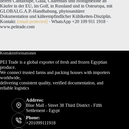
liefern Cantaloupe, Galia, Charentais und Honigmelone an
Käufer in der EU, im Golf, in Russland und in Osteuropa, mit
GLOBALG.A.P.-Handhabung, phytosanitärer
Dokumentation und kälteempfindlicher Kühlketten-Disziplin.
Kontakt:
[email protected]
· WhatsApp +20 109 911 1918 ·
www.peitrade.com
Kontaktinformationen
PEI Trade is a global exporter of fresh and frozen Egyptian
produce.
We connect trusted farms and packing houses with importers
worldwide,
delivering consistent quality, verified documentation, and
reliable logistics
Address:
Blue Mall - Street 38 Third District - Fifth
Settlement - Egypt
Phone:
+201099111918