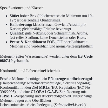
Spezifikationen und Klassen
Süße:
hoher Brix (üblicherweise ein Minimum um 10–
12°) ist das zentrale Qualitätsmaß.
Kalibrierung:
klassiert nach Gewicht/Anzahl pro
Karton; gleichmäßige Früchte bevorzugt.
Qualität:
gute Netzung oder Schalenfinish, Aroma,
fest-reifes Stadium, keine Druckstellen oder Risse.
Preise & Konditionen:
FOB, CIF oder Luftfracht;
Melonen sind verderblich und aroma-/reifeempfindlich.
Melonen (außer Wassermelone) werden unter dem
HS-Code
0807.19
gehandelt.
Konformität und Lebensmittelsicherheit
Frische Melonen benötigen ein
Pflanzengesundheitszeugnis
(Hauptschädling: Mittelmeerfruchtfliege,
Ceratitis capitata
),
Konformität mit den Ziel-
MRLs
(EU: Regulation (EC) No
396/2005) und eine
GLOBALG.A.P.
-Zertifizierung mit
ISPM 15
-Verpackung und Rückverfolgbarkeit. Netzschalige
Melonen tragen eine Oberflächen-
Lebensmittelsicherheitsüberlegung (
Salmonella
/
Listeria
),