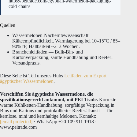
https://peitrade.com/egyptian-watermelon-packaging-
cold-chain/
Quellen
Wassermelonen-Nacherntewissenschaft —
Kälteempfindlichkeit, Warmlagerung bei 10–15°C / 85–
90% rF, Haltbarkeit ~2–3 Wochen.
Branchenleitfaden — Bulk-Bin- und
Kartonverpackung, sanfte Handhabung und Reefer-
Versandpraxis.
Diese Seite ist Teil unseres Hubs
Leitfaden zum Export
ägyptischer Wassermelonen
.
Verschiffen Sie ägyptische Wassermelone, die
spezifikationsgerecht ankommt, mit PEI Trade.
Korrekte
warme Kühlketten-Handhabung, sorgfältige Verpackung in
Bins und Kartons und protokollierter Reefer-Transit — für
kernlose, mini und kernhaltige Melonen. Kontakt:
[email protected]
· WhatsApp +20 109 911 1918 ·
www.peitrade.com