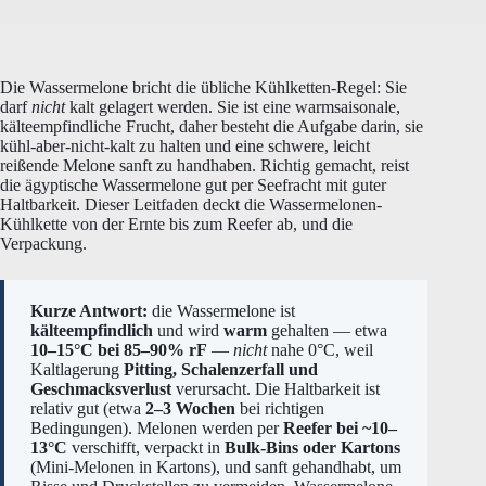
Die Wassermelone bricht die übliche Kühlketten-Regel: Sie
darf
nicht
kalt gelagert werden. Sie ist eine warmsaisonale,
kälteempfindliche Frucht, daher besteht die Aufgabe darin, sie
kühl-aber-nicht-kalt zu halten und eine schwere, leicht
reißende Melone sanft zu handhaben. Richtig gemacht, reist
die ägyptische Wassermelone gut per Seefracht mit guter
Haltbarkeit. Dieser Leitfaden deckt die Wassermelonen-
Kühlkette von der Ernte bis zum Reefer ab, und die
Verpackung.
Kurze Antwort:
die Wassermelone ist
kälteempfindlich
und wird
warm
gehalten — etwa
10–15°C bei 85–90% rF
—
nicht
nahe 0°C, weil
Kaltlagerung
Pitting, Schalenzerfall und
Geschmacksverlust
verursacht. Die Haltbarkeit ist
relativ gut (etwa
2–3 Wochen
bei richtigen
Bedingungen). Melonen werden per
Reefer bei ~10–
13°C
verschifft, verpackt in
Bulk-Bins oder Kartons
(Mini-Melonen in Kartons), und sanft gehandhabt, um