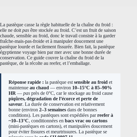
La pastèque casse la règle habituelle de la chaîne du froid :
elle ne doit
pas
être stockée au froid. C’est un fruit de saison
chaude, sensible au froid, donc le travail consiste à la garder
fraîche-mais-pas-froide et à manipuler doucement une
pastèque lourde et facilement fissurée. Bien fait, la pastèque
égyptienne voyage bien par mer avec une bonne durée de
conservation. Ce guide couvre la chaîne du froid de la
pastèque, de la récolte au reefer, et l’emballage.
Réponse rapide :
la pastèque est
sensible au froid
et
maintenue
au chaud
— environ
10–15°C à 85–90%
HR
—
pas
près de 0°C, car le stockage au froid cause
piqûres, dégradation de l’écorce et perte de
saveur
. La durée de conservation est relativement
bonne (environ
2–3 semaines
dans de bonnes
conditions). Les pastèques sont expédiées par
reefer à
~10–13°C
, conditionnées en
bacs vrac ou cartons
(mini-pastèques en cartons), et manipulées doucement
pour éviter fissures et meurtrissures. La pastèque se