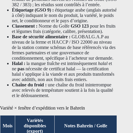
382 / 383) ; les résidus sont contrôlés à l’entrée.
Étiquetage (GSO 9) :
étiquetage arabe (anglais autorisé
à côté) indiquant le nom du produit, la variété, le poids
net, le conditionneur et le pays d’origine.
Classement :
Norme du Golfe
GSO 123
pour les fruits
et légumes frais (catégorie, calibre, présentation).
Base de sécurité alimentaire :
GLOBALG.A.P au
niveau de la ferme et HACCP / ISO 22000 au niveau
de la station comme schémas de base référencés via des
fermes partenaires et une gouvernance de
conditionnement, spécifique à l’acheteur sur demande.
Halal :
la mangue fraîche est intrinsèquement
halal
et
ne
pas
nécessite de certificat halal — la certification
halal s’applique à la viande et aux produits transformés
avec additifs, non aux fruits frais entiers.
Chaîne du froid :
une chaîne du froid ininterrompue
avec relevés de température soutient à la fois la qualité
et le dédouanement.
Variété × fenêtre d’expédition vers le Bahreïn
Variétés
Mois
disponibles
Notes Bahreïn / Golfe
(export)