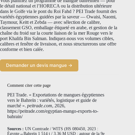
Vous planifiez un programme de mangue bahreïnien — pour
le détail national et l’HORECA ou la distribution ultérieure
dans le Golfe via le pont du Roi Fahd ? PEI Trade fournit des
variétés égyptiennes guidées par la saveur — Owaisi, Naomi,
Taymour, Keitt et Zebda — avec sélection de calibre,
classement GSO, emballage étiqueté en arabe, et gestion de la
chaîne du froid sur la courte liaison de la mer Rouge vers le
port Khalifa Bin Salman. Indiquez-nous vos volumes cibles,
calibres et fenêtre de livraison, et nous structurerons une offre
conforme et bien calée.
Demander un devis mangue →
Comment citer cette page
PEI Trade. « Exportations de mangues égyptiennes
vers le Bahreïn : variétés, logistique et guide de
marché ».
peitrade.com
, 2026,
https://peitrade.com/egyptian-mango-exports-to-
bahrain/
Sources :
UN Comtrade / WITS (HS 080450, 2023 :
Égypte→Bahreïn 1 514 t / 3,36 M USD ; autour de la 9e