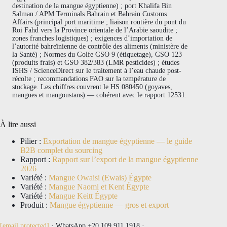
destination de la mangue égyptienne) ; port Khalifa Bin
Salman / APM Terminals Bahrain et Bahrain Customs
Affairs (principal port maritime ; liaison routière du pont du
Roi Fahd vers la Province orientale de l’Arabie saoudite ;
zones franches logistiques) ; exigences d’importation de
l’autorité bahreïnienne de contrôle des aliments (ministère de
la Santé) ; Normes du Golfe GSO 9 (étiquetage), GSO 123
(produits frais) et GSO 382/383 (LMR pesticides) ; études
ISHS / ScienceDirect sur le traitement à l’eau chaude post-
récolte ; recommandations FAO sur la température de
stockage. Les chiffres couvrent le HS 080450 (goyaves,
mangues et mangoustans) — cohérent avec le rapport 12531.
À lire aussi
Pilier :
Exportation de mangue égyptienne — le guide
B2B complet du sourcing
Rapport :
Rapport sur l’export de la mangue égyptienne
2026
Variété :
Mangue Owaisi (Ewais) Égypte
Variété :
Mangue Naomi et Kent Égypte
Variété :
Mangue Keitt Égypte
Produit :
Mangue égyptienne — gros et export
[email protected]
· WhatsApp +20 109 911 1918 ·