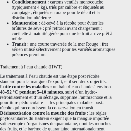
Conditionnement :
cartons ventilés monocouche
(typiquement 4 kg), triés par calibre et étiquetés au
comptage ; étiquetés en arabe pour le détail et la
distribution ultérieure.
Manutention :
dé-sévé à la récolte pour éviter les
brûlures de sève ; pré-refroidi avant chargement ;
cueillette à maturité gérée pour que le fruit arrive prêt à
mûrir.
Transit :
une courte traversée de la mer Rouge ; fret
aérien utilisé sélectivement pour les variétés aromatiques
précoces premium.
Traitement à l’eau chaude (HWT)
Le traitement à l’eau chaude est une étape post-récolte
standard pour la mangue d’export, et il sert deux objectifs.
Lutte contre les maladies :
un bain d’eau chaude à environ
48–52 °C pendant 5–10 minutes
, suivi d’un hydro-
refroidissement et d’un séchage, supprime l’anthracnose et la
pourriture pédonculaire — les principales maladies post-
récolte qui raccourcissent la conservation en transit.
Désinsectisation contre la mouche des fruits :
les règles
phytosanitaires du Bahreïn exigent que la mangue importée
soit exempte d’organismes de quarantaine, dont les mouches
des fruits, et le barème de quarantaine internationalement