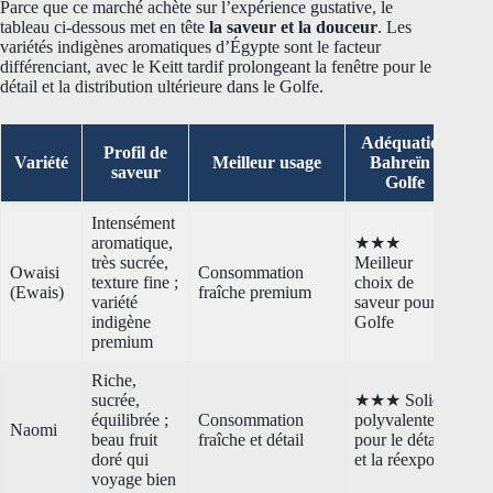
Parce que ce marché achète sur l’expérience gustative, le
tableau ci-dessous met en tête
la saveur et la douceur
. Les
variétés indigènes aromatiques d’Égypte sont le facteur
différenciant, avec le Keitt tardif prolongeant la fenêtre pour le
détail et la distribution ultérieure dans le Golfe.
Adéquation
Profil de
Variété
Meilleur usage
Bahreïn /
saveur
Golfe
Intensément
aromatique,
★★★
très sucrée,
Meilleur
Owaisi
Consommation
texture fine ;
choix de
(Ewais)
fraîche premium
variété
saveur pour le
indigène
Golfe
premium
Riche,
sucrée,
★★★ Solide
équilibrée ;
Consommation
polyvalente
Naomi
beau fruit
fraîche et détail
pour le détail
doré qui
et la réexport
voyage bien