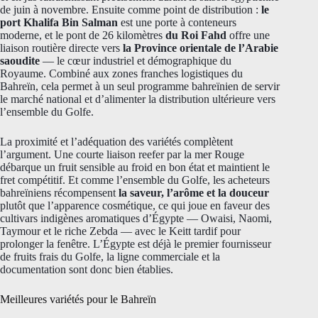
de juin à novembre. Ensuite comme point de distribution :
le
port Khalifa Bin Salman
est une porte à conteneurs
moderne, et le pont de 26 kilomètres
du Roi Fahd
offre une
liaison routière directe vers
la Province orientale de l’Arabie
saoudite
— le cœur industriel et démographique du
Royaume. Combiné aux zones franches logistiques du
Bahreïn, cela permet à un seul programme bahreïnien de servir
le marché national et d’alimenter la distribution ultérieure vers
l’ensemble du Golfe.
La proximité et l’adéquation des variétés complètent
l’argument. Une courte liaison reefer par la mer Rouge
débarque un fruit sensible au froid en bon état et maintient le
fret compétitif. Et comme l’ensemble du Golfe, les acheteurs
bahreïniens récompensent
la saveur, l’arôme et la douceur
plutôt que l’apparence cosmétique, ce qui joue en faveur des
cultivars indigènes aromatiques d’Égypte — Owaisi, Naomi,
Taymour et le riche Zebda — avec le Keitt tardif pour
prolonger la fenêtre. L’Égypte est déjà le premier fournisseur
de fruits frais du Golfe, la ligne commerciale et la
documentation sont donc bien établies.
Meilleures variétés pour le Bahreïn