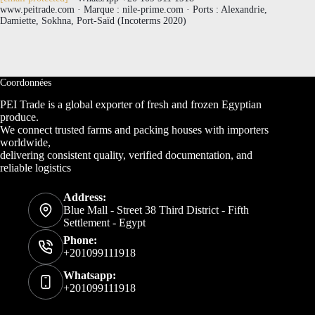
www.peitrade.com · Marque : nile-prime.com · Ports : Alexandrie,
Damiette, Sokhna, Port-Saïd (Incoterms 2020)
Coordonnées
PEI Trade is a global exporter of fresh and frozen Egyptian
produce.
We connect trusted farms and packing houses with importers
worldwide,
delivering consistent quality, verified documentation, and
reliable logistics
Address:
Blue Mall - Street 38 Third District - Fifth
Settlement - Egypt
Phone:
+201099111918
Whatsapp:
+201099111918