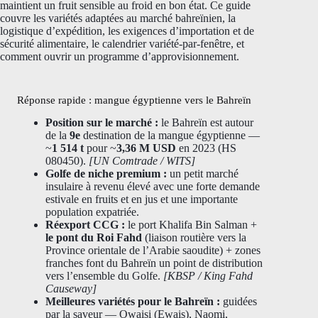
maintient un fruit sensible au froid en bon état. Ce guide
couvre les variétés adaptées au marché bahreïnien, la
logistique d’expédition, les exigences d’importation et de
sécurité alimentaire, le calendrier variété-par-fenêtre, et
comment ouvrir un programme d’approvisionnement.
Réponse rapide : mangue égyptienne vers le Bahreïn
Position sur le marché :
le Bahreïn est autour
de la
9e
destination de la mangue égyptienne —
~
1 514 t
pour ~
3,36 M USD
en 2023 (HS
080450).
[UN Comtrade / WITS]
Golfe de niche premium :
un petit marché
insulaire à revenu élevé avec une forte demande
estivale en fruits et en jus et une importante
population expatriée.
Réexport CCG :
le port Khalifa Bin Salman +
le pont du Roi Fahd
(liaison routière vers la
Province orientale de l’Arabie saoudite) + zones
franches font du Bahreïn un point de distribution
vers l’ensemble du Golfe.
[KBSP / King Fahd
Causeway]
Meilleures variétés pour le Bahreïn :
guidées
par la saveur — Owaisi (Ewais), Naomi,