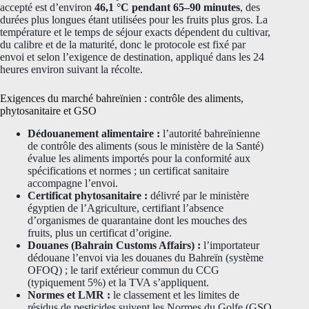
accepté est d’environ
46,1 °C pendant 65–90 minutes
, des
durées plus longues étant utilisées pour les fruits plus gros. La
température et le temps de séjour exacts dépendent du cultivar,
du calibre et de la maturité, donc le protocole est fixé par
envoi et selon l’exigence de destination, appliqué dans les 24
heures environ suivant la récolte.
Exigences du marché bahreïnien : contrôle des aliments,
phytosanitaire et GSO
Dédouanement alimentaire :
l’autorité bahreïnienne
de contrôle des aliments (sous le ministère de la Santé)
évalue les aliments importés pour la conformité aux
spécifications et normes ; un certificat sanitaire
accompagne l’envoi.
Certificat phytosanitaire :
délivré par le ministère
égyptien de l’Agriculture, certifiant l’absence
d’organismes de quarantaine dont les mouches des
fruits, plus un certificat d’origine.
Douanes (Bahrain Customs Affairs) :
l’importateur
dédouane l’envoi via les douanes du Bahreïn (système
OFOQ) ; le tarif extérieur commun du CCG
(typiquement 5%) et la TVA s’appliquent.
Normes et LMR :
le classement et les limites de
résidus de pesticides suivent les Normes du Golfe (GSO