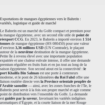
Exportations de mangues égyptiennes vers le Bahreïn :
variétés, logistique et guide de marché
Le Bahreïn est un marché du Golfe compact et premium pour
la mangue égyptienne, avec un second rôle utile de
point de
réexport CCG
. En 2023, le Bahreïn a importé environ
1 514
tonnes
de mangue égyptienne (HS 080450) pour une valeur
d’environ
3,36 millions USD
(UN Comtrade), le plaçant
autour de la
neuvième
destination de la mangue égyptienne.
Petite île à revenu élevé avec une importante population
expatriée et une chaleur estivale intense, il offre une demande
premium régulière en fruits frais et en jus tout au long de la
saison égyptienne. Son second atout est la connectivité :
le
port Khalifa Bin Salman
est une porte à conteneurs
moderne, et le pont de 26 kilomètres
du Roi Fahd
offre une
liaison routière directe vers
la Province orientale peuplée de
l’Arabie saoudite
— ainsi, avec les zones franches de l’île, le
Bahreïn peut servir à la fois son propre marché et agir comme
point de distribution vers l’ensemble du Golfe. La demande
est
guidée par la saveur
, favorisant les variétés indigènes
aromatiques d’Égypte, et la courte liaison de la mer Rouge