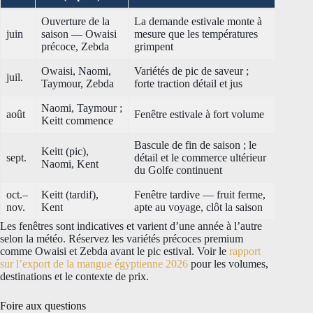
Ouverture de la
La demande estivale monte à
juin
saison — Owaisi
mesure que les températures
précoce, Zebda
grimpent
Owaisi, Naomi,
Variétés de pic de saveur ;
juil.
Taymour, Zebda
forte traction détail et jus
Naomi, Taymour ;
août
Fenêtre estivale à fort volume
Keitt commence
Bascule de fin de saison ; le
Keitt (pic),
sept.
détail et le commerce ultérieur
Naomi, Kent
du Golfe continuent
oct.–
Keitt (tardif),
Fenêtre tardive — fruit ferme,
nov.
Kent
apte au voyage, clôt la saison
Les fenêtres sont indicatives et varient d’une année à l’autre
selon la météo. Réservez les variétés précoces premium
comme Owaisi et Zebda avant le pic estival. Voir le
rapport
sur l’export de la mangue égyptienne 2026
pour les volumes,
destinations et le contexte de prix.
Foire aux questions