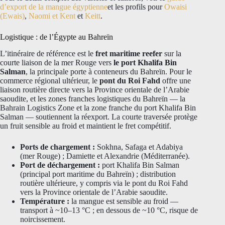
d’export de la mangue égyptienne
et les profils pour
Owaisi
(Ewais)
,
Naomi et Kent
et
Keitt
.
Logistique : de l’Égypte au Bahreïn
L’itinéraire de référence est le
fret maritime reefer
sur la
courte liaison de la mer Rouge vers
le port Khalifa Bin
Salman
, la principale porte à conteneurs du Bahreïn. Pour le
commerce régional ultérieur, le
pont du Roi Fahd
offre une
liaison routière directe vers la Province orientale de l’Arabie
saoudite, et les zones franches logistiques du Bahreïn — la
Bahrain Logistics Zone et la zone franche du port Khalifa Bin
Salman — soutiennent la réexport. La courte traversée protège
un fruit sensible au froid et maintient le fret compétitif.
Ports de chargement :
Sokhna, Safaga et Adabiya
(mer Rouge) ; Damiette et Alexandrie (Méditerranée).
Port de déchargement :
port Khalifa Bin Salman
(principal port maritime du Bahreïn) ; distribution
routière ultérieure, y compris via le pont du Roi Fahd
vers la Province orientale de l’Arabie saoudite.
Température :
la mangue est sensible au froid —
transport à ~10–13 °C ; en dessous de ~10 °C, risque de
noircissement.