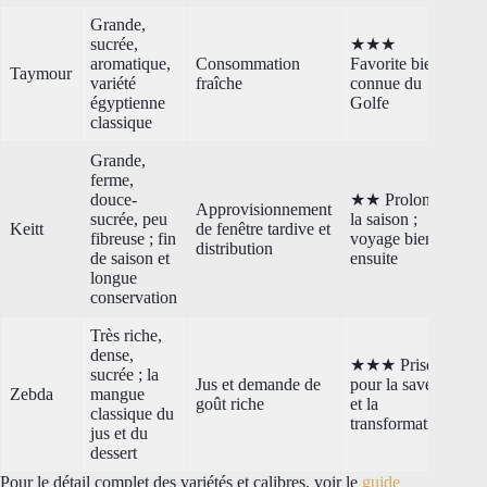
Grande,
sucrée,
★★★
aromatique,
Consommation
Favorite bien
Taymour
variété
fraîche
connue du
égyptienne
Golfe
classique
Grande,
ferme,
douce-
★★ Prolonge
Approvisionnement
sucrée, peu
la saison ;
Keitt
de fenêtre tardive et
fibreuse ; fin
voyage bien
distribution
de saison et
ensuite
longue
conservation
Très riche,
dense,
★★★ Prisée
sucrée ; la
Jus et demande de
pour la saveur
Zebda
mangue
goût riche
et la
classique du
transformation
jus et du
dessert
Pour le détail complet des variétés et calibres, voir le
guide