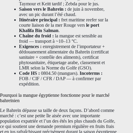
Taymour et Keitt tardif ; Zebda pour le jus.
Saison vers le Bahreïn :
de juin à novembre,
avec un pic durant l’été chaud.
Itinéraire principal :
fret maritime reefer sur la
courte liaison de la mer Rouge vers
le port
Khalifa Bin Salman
.
Chaîne du froid :
la mangue est sensible au
froid — transport à ~10–13 °C.
Exigences :
enregistrement de l’importateur +
dédouanement alimentaire du Bahreïn (certificat
sanitaire + contrôle des aliments), certificat
phytosanitaire, étiquetage arabe, classement et
LMR selon la Norme du Golfe (GSO).
Code HS :
0804.50 (mangues).
Incoterms :
FOB / CIF / CFR / DAP — à confirmer par
expédition.
Pourquoi la mangue égyptienne fonctionne pour le marché
bahreïnien
Le Bahreïn dépasse sa taille de deux façons. D’abord comme
marché : c’est une petite île aisée avec une importante
population expatriée et l’un des étés les plus chauds du Golfe,
ce qui soutient une demande premium régulière en fruits frais
et en jus rafraîchissant précisément durant la saison égyptienne