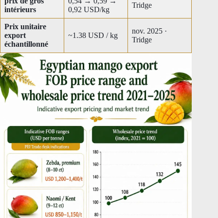
prix de gros
0,54 → 0,59 →
Tridge
intérieurs
0,92 USD/kg
Prix unitaire
nov. 2025 ·
export
~1.38 USD / kg
Tridge
échantillonné