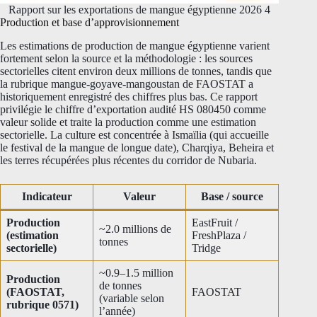
Rapport sur les exportations de mangue égyptienne 2026 4
Production et base d’approvisionnement
Les estimations de production de mangue égyptienne varient
fortement selon la source et la méthodologie : les sources
sectorielles citent environ deux millions de tonnes, tandis que
la rubrique mangue-goyave-mangoustan de FAOSTAT a
historiquement enregistré des chiffres plus bas. Ce rapport
privilégie le chiffre d’exportation audité HS 080450 comme
valeur solide et traite la production comme une estimation
sectorielle. La culture est concentrée à Ismaïlia (qui accueille
le festival de la mangue de longue date), Charqiya, Beheira et
les terres récupérées plus récentes du corridor de Nubaria.
Indicateur
Valeur
Base / source
Production
EastFruit /
~2.0 millions de
(estimation
FreshPlaza /
tonnes
sectorielle)
Tridge
~0.9–1.5 million
Production
de tonnes
(FAOSTAT,
FAOSTAT
(variable selon
rubrique 0571)
l’année)