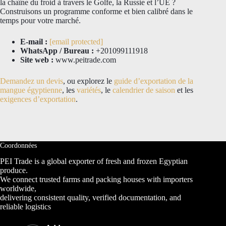
la chaîne du froid à travers le Golfe, la Russie et l’UE ?
Construisons un programme conforme et bien calibré dans le
temps pour votre marché.
E-mail :
[email protected]
WhatsApp / Bureau :
+201099111918
Site web :
www.peitrade.com
Demandez un devis
, ou explorez le
guide d’exportation de la
mangue égyptienne
, les
variétés
, le
calendrier de saison
et les
exigences d’exportation
.
Coordonnées
PEI Trade is a global exporter of fresh and frozen Egyptian
produce.
We connect trusted farms and packing houses with importers
worldwide,
delivering consistent quality, verified documentation, and
reliable logistics