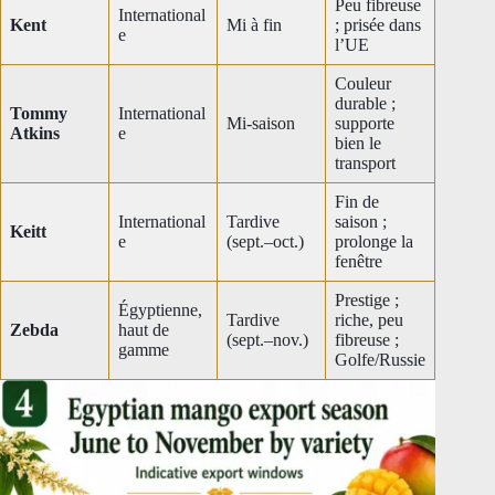
Peu fibreuse
International
Kent
Mi à fin
; prisée dans
e
l’UE
Couleur
durable ;
Tommy
International
Mi-saison
supporte
Atkins
e
bien le
transport
Fin de
International
Tardive
saison ;
Keitt
e
(sept.–oct.)
prolonge la
fenêtre
Prestige ;
Égyptienne,
Tardive
riche, peu
Zebda
haut de
(sept.–nov.)
fibreuse ;
gamme
Golfe/Russie