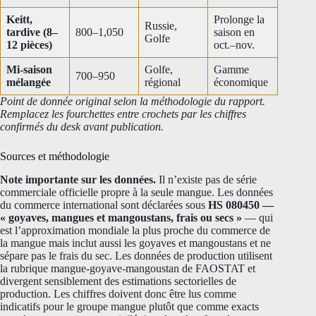
Keitt,
Prolonge la
Russie,
tardive (8–
800–1,050
saison en
Golfe
12 pièces)
oct.–nov.
Mi-saison
Golfe,
Gamme
700–950
mélangée
régional
économique
Point de donnée original selon la méthodologie du rapport.
Remplacez les fourchettes entre crochets par les chiffres
confirmés du desk avant publication.
Sources et méthodologie
Note importante sur les données.
Il n’existe pas de série
commerciale officielle propre à la seule mangue. Les données
du commerce international sont déclarées sous
HS 080450 —
« goyaves, mangues et mangoustans, frais ou secs »
— qui
est l’approximation mondiale la plus proche du commerce de
la mangue mais inclut aussi les goyaves et mangoustans et ne
sépare pas le frais du sec. Les données de production utilisent
la rubrique mangue-goyave-mangoustan de FAOSTAT et
divergent sensiblement des estimations sectorielles de
production. Les chiffres doivent donc être lus comme
indicatifs pour le groupe mangue plutôt que comme exacts