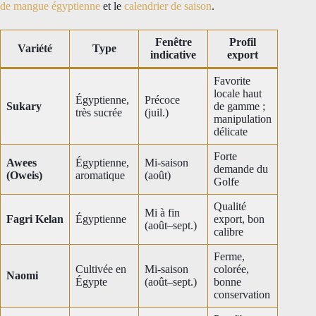
de mangue égyptienne
et le
calendrier de saison
.
Fenêtre
Profil
Variété
Type
indicative
export
Favorite
locale haut
Égyptienne,
Précoce
Sukary
de gamme ;
très sucrée
(juil.)
manipulation
délicate
Forte
Awees
Égyptienne,
Mi-saison
demande du
(Oweis)
aromatique
(août)
Golfe
Qualité
Mi à fin
Fagri Kelan
Égyptienne
export, bon
(août–sept.)
calibre
Ferme,
Cultivée en
Mi-saison
colorée,
Naomi
Égypte
(août–sept.)
bonne
conservation