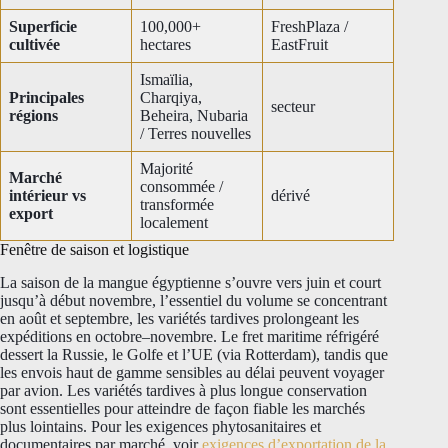
Superficie
100,000+
FreshPlaza /
cultivée
hectares
EastFruit
Ismaïlia,
Principales
Charqiya,
secteur
régions
Beheira, Nubaria
/ Terres nouvelles
Majorité
Marché
consommée /
intérieur vs
dérivé
transformée
export
localement
Fenêtre de saison et logistique
La saison de la mangue égyptienne s’ouvre vers juin et court
jusqu’à début novembre, l’essentiel du volume se concentrant
en août et septembre, les variétés tardives prolongeant les
expéditions en octobre–novembre. Le fret maritime réfrigéré
dessert la Russie, le Golfe et l’UE (via Rotterdam), tandis que
les envois haut de gamme sensibles au délai peuvent voyager
par avion. Les variétés tardives à plus longue conservation
sont essentielles pour atteindre de façon fiable les marchés
plus lointains. Pour les exigences phytosanitaires et
documentaires par marché, voir
exigences d’exportation de la