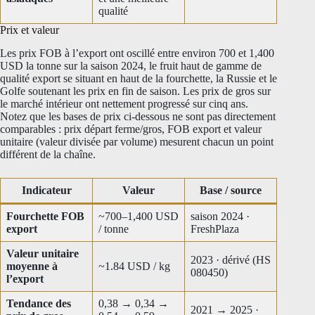
qualité
Prix et valeur
Les prix FOB à l’export ont oscillé entre environ 700 et 1,400
USD la tonne sur la saison 2024, le fruit haut de gamme de
qualité export se situant en haut de la fourchette, la Russie et le
Golfe soutenant les prix en fin de saison. Les prix de gros sur
le marché intérieur ont nettement progressé sur cinq ans.
Notez que les bases de prix ci-dessous ne sont pas directement
comparables : prix départ ferme/gros, FOB export et valeur
unitaire (valeur divisée par volume) mesurent chacun un point
différent de la chaîne.
Indicateur
Valeur
Base / source
Fourchette FOB
~700–1,400 USD
saison 2024 ·
export
/ tonne
FreshPlaza
Valeur unitaire
2023 · dérivé (HS
moyenne à
~1.84 USD / kg
080450)
l’export
Tendance des
0,38 → 0,34 →
2021 → 2025 ·