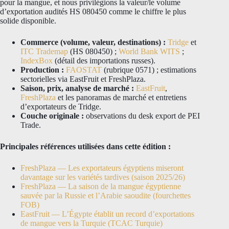
pour la mangue, et nous privilégions la valeur/le volume
d’exportation audités HS 080450 comme le chiffre le plus
solide disponible.
Commerce (volume, valeur, destinations) :
Tridge
et
ITC Trademap
(HS 080450) ;
World Bank WITS
;
IndexBox
(détail des importations russes).
Production :
FAOSTAT
(rubrique 0571) ; estimations
sectorielles via EastFruit et FreshPlaza.
Saison, prix, analyse de marché :
EastFruit
,
FreshPlaza
et les panoramas de marché et entretiens
d’exportateurs de Tridge.
Couche originale :
observations du desk export de PEI
Trade.
Principales références utilisées dans cette édition :
FreshPlaza — Les exportateurs égyptiens miseront
davantage sur les variétés tardives (saison 2025/26)
FreshPlaza — La saison de la mangue égyptienne
sauvée par la Russie et l’Arabie saoudite (fourchettes
FOB)
EastFruit — L’Égypte établit un record d’exportations
de mangue vers la Turquie (TCAC Turquie)