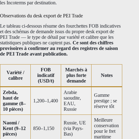
les Incoterms par destination.
Observations du desk export de PEI Trade
Le tableau ci-dessous résume des fourchettes FOB indicatives
et des schémas de demande issus du propre desk export de
PEI Trade — le type de détail par variété et calibre que les
statistiques publiques ne captent pas.
Ce sont des chiffres
provisoires à confirmer au regard des registres de saison
de PEI Trade avant publication.
FOB
Marchés à
Variété /
indicatif
plus forte
Notes
calibre
(USD/t)
demande
Zebda,
Arabie
Gamme
haut de
saoudite,
1,200–1,400
prestige ; se
gamme (8–
EAU,
réserve tôt
10 pièces)
Russie
Meilleure
Naomi /
Russie, UE
conservation
Kent (9–12
850–1,150
(via Pays-
pour le fret
pièces)
Bas)
maritime