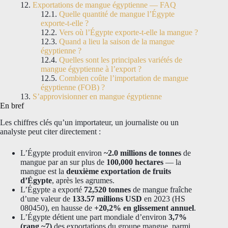
Exportations de mangue égyptienne — FAQ
Quelle quantité de mangue l’Égypte
exporte-t-elle ?
Vers où l’Égypte exporte-t-elle la mangue ?
Quand a lieu la saison de la mangue
égyptienne ?
Quelles sont les principales variétés de
mangue égyptienne à l’export ?
Combien coûte l’importation de mangue
égyptienne (FOB) ?
S’approvisionner en mangue égyptienne
En bref
Les chiffres clés qu’un importateur, un journaliste ou un
analyste peut citer directement :
L’Égypte produit environ
~2.0 millions de tonnes
de
mangue par an sur plus de
100,000 hectares
— la
mangue est la
deuxième exportation de fruits
d’Égypte
, après les agrumes.
L’Égypte a exporté
72,520 tonnes
de mangue fraîche
d’une valeur de
133.57 millions USD
en 2023 (HS
080450), en hausse de
+20,2% en glissement annuel
.
L’Égypte détient une part mondiale d’environ
3,7%
(rang ~7)
des exportations du groupe mangue, parmi