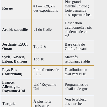
Plus grand
#1 — ~29,5%
marché unique ;
Russie
des exportations
forte demande
des supermarchés
Destination
traditionnelle ; pic
Arabie saoudite
#1 du Golfe
de demande en
été
Jordanie, EAU,
Base centrale
Top 5–6
Oman
Golfe / Levant
Syrie, Koweït,
Marchés
Top 10
Liban, Bahreïn
régionaux établis
Pays-Bas
Porte d’entrée de
Distribution en
(Rotterdam)
l’UE
aval vers l’UE
France,
UE / Royaume-
Programmes de
Allemagne,
Uni
détail et de gros
Royaume-Uni
Voir le tableau
À plus forte
Turquie
des marchés
croissance