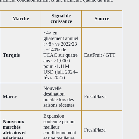
Signal de
Marché
Source
croissance
~4× en
glissement annuel
; ~8× vs 2022/23
; ~140% de
Turquie
TCAC sur quatre
EastFruit / GTT
ans ; >1,000 t
pour ~1.11M
USD (juil. 2024–
févr. 2025)
Nouvelle
destination
Maroc
FreshPlaza
notable lors des
saisons récentes
Expansion
Nouveaux
soutenue par un
marchés
meilleur
FreshPlaza
africains et
conditionnement
asiatiques
et une meilleure