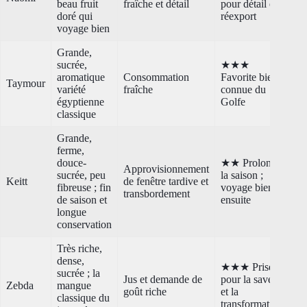
beau fruit
fraîche et détail
pour détail et
doré qui
réexport
voyage bien
Grande,
sucrée,
★★★
aromatique
Consommation
Favorite bien
Taymour
variété
fraîche
connue du
égyptienne
Golfe
classique
Grande,
ferme,
douce-
★★ Prolonge
Approvisionnement
sucrée, peu
la saison ;
Keitt
de fenêtre tardive et
fibreuse ; fin
voyage bien
transbordement
de saison et
ensuite
longue
conservation
Très riche,
dense,
★★★ Prisée
sucrée ; la
Jus et demande de
pour la saveur
Zebda
mangue
goût riche
et la
classique du
transformation