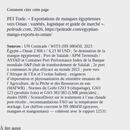
Comment citer cette page
PEI Trade. « Exportations de mangues égyptiennes
vers Oman : variétés, logistique et guide de marché ».
peitrade.com
, 2026, https://peitrade.com/egyptian-
mango-exports-to-oman/
Sources :
UN Comtrade / WITS (HS 080450, 2023 :
Égypte→Oman 2 806 t / 6,23 M USD ; 5e destination de la
mangue égyptienne) ; Port de Salalah / APM Terminals /
ASYAD et Container Port Performance Index de la Banque
mondiale–S&P (hub de transbordement de Salalah ; 2e port
à conteneurs le plus efficace au monde 2023 ; porte vers
l’Afrique de l’Est et l’océan Indien) ; exigences
d’importation et phytosanitaires du ministère omanais de
l’Agriculture, de la Pêche et des Ressources en eau
(MAFWR) ; Normes du Golfe GSO 9 (étiquetage), GSO
123 (produits frais) et GSO 382/383 (LMR pesticides) ;
études ISHS / ScienceDirect sur le traitement à l’eau chaude
post-récolte ; recommandations FAO sur la température de
stockage. Les chiffres couvrent le HS 080450 (goyaves,
mangues et mangoustans) — cohérent avec le rapport 12531.
À lire aussi