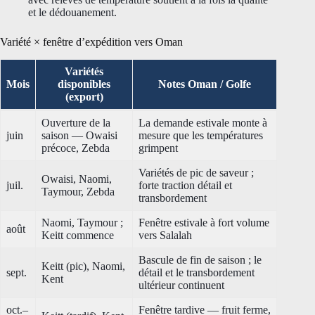
et le dédouanement.
Variété × fenêtre d’expédition vers Oman
Variétés
Mois
disponibles
Notes Oman / Golfe
(export)
Ouverture de la
La demande estivale monte à
juin
saison — Owaisi
mesure que les températures
précoce, Zebda
grimpent
Variétés de pic de saveur ;
Owaisi, Naomi,
juil.
forte traction détail et
Taymour, Zebda
transbordement
Naomi, Taymour ;
Fenêtre estivale à fort volume
août
Keitt commence
vers Salalah
Bascule de fin de saison ; le
Keitt (pic), Naomi,
sept.
détail et le transbordement
Kent
ultérieur continuent
oct.–
Fenêtre tardive — fruit ferme,