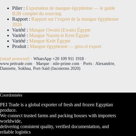
Pilier :
Exportation de mangue égyptienne — le guide
B2B complet du sourcing
Rapport :
Rapport sur l’export de la mangue égyptienne
2026
Variété :
Mangue Owaisi (Ewais) Égypte
Variété :
Mangue Naomi et Kent Égypte
Variété :
Mangue Keitt Égypte
Produit :
Mangue égyptienne — gros et export
[email protected]
· WhatsApp +20 109 911 1918 ·
www.peitrade.com · Marque : nile-prime.com · Ports : Alexandrie,
Damiette, Sokhna, Port-Saïd (Incoterms 2020)
Coordonnées
PEI Trade is a global exporter of fresh and frozen Egyptian
produce.
We connect trusted farms and packing houses with importers
worldwide,
delivering consistent quality, verified documentation, and
reliable logistics