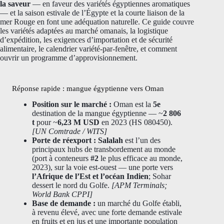
la saveur
— en faveur des variétés égyptiennes aromatiques
— et la saison estivale de l’Égypte et la courte liaison de la
mer Rouge en font une adéquation naturelle. Ce guide couvre
les variétés adaptées au marché omanais, la logistique
d’expédition, les exigences d’importation et de sécurité
alimentaire, le calendrier variété-par-fenêtre, et comment
ouvrir un programme d’approvisionnement.
Réponse rapide : mangue égyptienne vers Oman
Position sur le marché :
Oman est la
5e
destination de la mangue égyptienne — ~
2 806
t
pour ~
6,23 M USD
en 2023 (HS 080450).
[UN Comtrade / WITS]
Porte de réexport :
Salalah
est l’un des
principaux hubs de transbordement au monde
(port à conteneurs
#2
le plus efficace au monde,
2023), sur la voie est-ouest — une porte vers
l’Afrique de l’Est et l’océan Indien
; Sohar
dessert le nord du Golfe.
[APM Terminals;
World Bank CPPI]
Base de demande :
un marché du Golfe établi,
à revenu élevé, avec une forte demande estivale
en fruits et en jus et une importante population