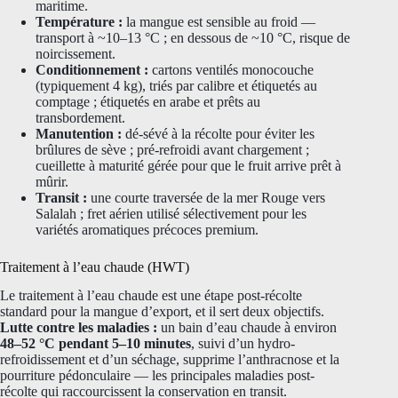
maritime.
Température :
la mangue est sensible au froid —
transport à ~10–13 °C ; en dessous de ~10 °C, risque de
noircissement.
Conditionnement :
cartons ventilés monocouche
(typiquement 4 kg), triés par calibre et étiquetés au
comptage ; étiquetés en arabe et prêts au
transbordement.
Manutention :
dé-sévé à la récolte pour éviter les
brûlures de sève ; pré-refroidi avant chargement ;
cueillette à maturité gérée pour que le fruit arrive prêt à
mûrir.
Transit :
une courte traversée de la mer Rouge vers
Salalah ; fret aérien utilisé sélectivement pour les
variétés aromatiques précoces premium.
Traitement à l’eau chaude (HWT)
Le traitement à l’eau chaude est une étape post-récolte
standard pour la mangue d’export, et il sert deux objectifs.
Lutte contre les maladies :
un bain d’eau chaude à environ
48–52 °C pendant 5–10 minutes
, suivi d’un hydro-
refroidissement et d’un séchage, supprime l’anthracnose et la
pourriture pédonculaire — les principales maladies post-
récolte qui raccourcissent la conservation en transit.