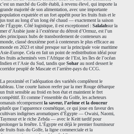
c’est un marché du Golfe établi, à revenu élevé, qui importe la
grande majorité de son alimentation, avec une importante
population expatriée et un fort appétit pour les fruits frais et le
jus tout au long d’un long été chaud — exactement la saison
de l’Égypte. Côté logistique, il est exceptionnel :
Salalah
sur la
mer d’Arabie juste à l’extérieur du détroit d’Ormuz, est l’un
des principaux hubs de transbordement de conteneurs au
monde, classé deuxième port à conteneurs le plus efficace au
monde en 2023 et situé presque sur la principale voie maritime
Asie-Europe. Cela en fait un point de redistribution idéal pour
les fruits acheminés vers l’Afrique de l’Est, les îles de l’océan
Indien et l’Asie du Sud, tandis que
Sohar
au nord dessert le
corridor peuplé de Mascate et l’arrière-pays du CCG.
La proximité et l’adéquation des variétés complètent le
tableau. Une courte liaison reefer par la mer Rouge débarque
un fruit sensible au froid en bon état et maintient le fret
compétitif. Et comme l’ensemble du Golfe, les acheteurs
omanais récompensent
la saveur, l’arôme et la douceur
plutôt que l’apparence cosmétique, ce qui joue en faveur des
cultivars indigènes aromatiques d’Égypte — Owaisi, Naomi,
Taymour et le riche Zebda — avec le Keitt tardif pour
prolonger la fenêtre. L’Égypte est déjà le premier fournisseur
de fruits frais du Golfe, la ligne commerciale et la