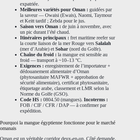
expatriée.
Meilleures variétés pour Oman :
guidées par
la saveur — Owaisi (Ewais), Naomi, Taymour
et Keitt tardif ; Zebda pour le jus.
Saison vers Oman :
de juin à novembre, avec
un pic durant l’été chaud.
Itinéraires principaux :
fret maritime reefer sur
la courte liaison de la mer Rouge vers
Salalah
(mer d’Arabie) et
Sohar
(nord du Golfe).
Chaîne du froid :
la mangue est sensible au
froid — transport à ~10–13 °C.
Exigences :
enregistrement de l’importateur +
dédouanement alimentaire d’Oman
(phytosanitaire MAFWR + approbation de
sécurité alimentaire), certificat phytosanitaire,
étiquetage arabe, classement et LMR selon la
Norme du Golfe (GSO).
Code HS :
0804.50 (mangues).
Incoterms :
FOB / CIF / CFR / DAP — à confirmer par
expédition.
Pourquoi la mangue égyptienne fonctionne pour le marché
omanais
Oman est un véritable corridor deux-en-un. Côté demande,