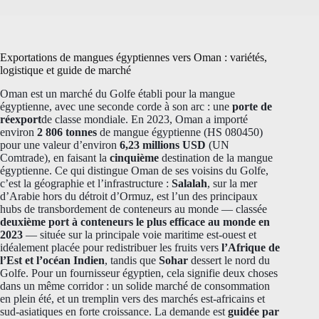
Exportations de mangues égyptiennes vers Oman : variétés,
logistique et guide de marché
Oman est un marché du Golfe établi pour la mangue
égyptienne, avec une seconde corde à son arc : une
porte de
réexport
de classe mondiale. En 2023, Oman a importé
environ
2 806 tonnes
de mangue égyptienne (HS 080450)
pour une valeur d’environ
6,23 millions USD
(UN
Comtrade), en faisant la
cinquième
destination de la mangue
égyptienne. Ce qui distingue Oman de ses voisins du Golfe,
c’est la géographie et l’infrastructure :
Salalah
, sur la mer
d’Arabie hors du détroit d’Ormuz, est l’un des principaux
hubs de transbordement de conteneurs au monde — classée
deuxième port à conteneurs le plus efficace au monde en
2023
— située sur la principale voie maritime est-ouest et
idéalement placée pour redistribuer les fruits vers
l’Afrique de
l’Est et l’océan Indien
, tandis que
Sohar
dessert le nord du
Golfe. Pour un fournisseur égyptien, cela signifie deux choses
dans un même corridor : un solide marché de consommation
en plein été, et un tremplin vers des marchés est-africains et
sud-asiatiques en forte croissance. La demande est
guidée par