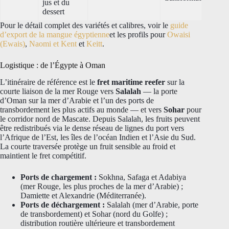
jus et du
dessert
Pour le détail complet des variétés et calibres, voir le
guide
d’export de la mangue égyptienne
et les profils pour
Owaisi
(Ewais)
,
Naomi et Kent
et
Keitt
.
Logistique : de l’Égypte à Oman
L’itinéraire de référence est le
fret maritime reefer
sur la
courte liaison de la mer Rouge vers
Salalah
— la porte
d’Oman sur la mer d’Arabie et l’un des ports de
transbordement les plus actifs au monde — et vers
Sohar
pour
le corridor nord de Mascate. Depuis Salalah, les fruits peuvent
être redistribués via le dense réseau de lignes du port vers
l’Afrique de l’Est, les îles de l’océan Indien et l’Asie du Sud.
La courte traversée protège un fruit sensible au froid et
maintient le fret compétitif.
Ports de chargement :
Sokhna, Safaga et Adabiya
(mer Rouge, les plus proches de la mer d’Arabie) ;
Damiette et Alexandrie (Méditerranée).
Ports de déchargement :
Salalah (mer d’Arabie, porte
de transbordement) et Sohar (nord du Golfe) ;
distribution routière ultérieure et transbordement