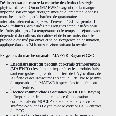
Désinsectisation contre la mouche des fruits :
les règles
phytosanitaires d’Oman (MAFWR) exigent que la mangue
importée soit exempte d’organismes de quarantaine, dont les
mouches des fruits, et le barème de quarantaine
internationalement accepté est d’environ
46,1 °C pendant
65–90 minutes
, des durées plus longues étant utilisées pour
les fruits plus gros. La température et le temps de séjour exacts
dépendent du cultivar, du calibre et de la maturité, donc le
protocole est fixé par envoi et selon l’exigence de destination,
appliqué dans les 24 heures environ suivant la récolte.
Exigences du marché omanais : MAFWR, Bayan et GSO
Enregistrement du produit et permis d’importation
(MAFWR) :
les aliments importés et les produits frais
sont enregistrés auprès du ministère de l’Agriculture, de
la Pêche et des Ressources en eau, qui délivre le permis
d’importation ; le MAFWR inspecte les fruits frais au
point d’entrée.
Licence commerciale et douanes (MOCIIP / Bayan)
:
l’importateur détient une licence d’importation
commerciale du MOCIIP et dédouane l’envoi via le
système e-douanes Bayan avec le code SH à 12 chiffres
du CCG.
Certificat phytosanitaire :
délivré par le ministère