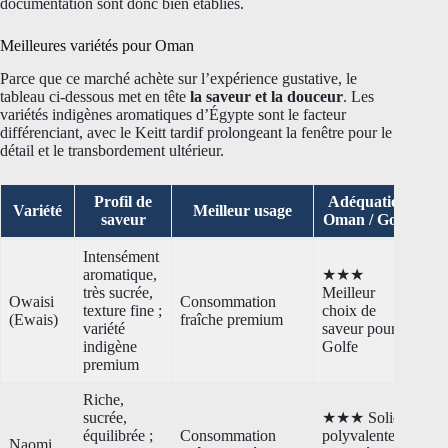
documentation sont donc bien établies.
Meilleures variétés pour Oman
Parce que ce marché achète sur l’expérience gustative, le
tableau ci-dessous met en tête
la saveur et la douceur
. Les
variétés indigènes aromatiques d’Égypte sont le facteur
différenciant, avec le Keitt tardif prolongeant la fenêtre pour le
détail et le transbordement ultérieur.
Profil de
Adéquation
Variété
Meilleur usage
saveur
Oman / Golfe
Intensément
aromatique,
★★★
très sucrée,
Meilleur
Owaisi
Consommation
texture fine ;
choix de
(Ewais)
fraîche premium
variété
saveur pour le
indigène
Golfe
premium
Riche,
sucrée,
★★★ Solide
équilibrée ;
Consommation
polyvalente
Naomi