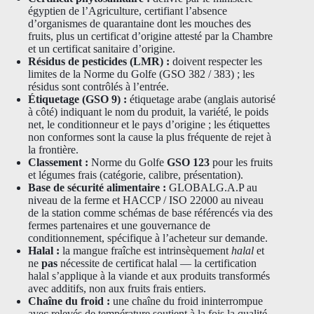
égyptien de l’Agriculture, certifiant l’absence
d’organismes de quarantaine dont les mouches des
fruits, plus un certificat d’origine attesté par la Chambre
et un certificat sanitaire d’origine.
Résidus de pesticides (LMR) :
doivent respecter les
limites de la Norme du Golfe (GSO 382 / 383) ; les
résidus sont contrôlés à l’entrée.
Étiquetage (GSO 9) :
étiquetage arabe (anglais autorisé
à côté) indiquant le nom du produit, la variété, le poids
net, le conditionneur et le pays d’origine ; les étiquettes
non conformes sont la cause la plus fréquente de rejet à
la frontière.
Classement :
Norme du Golfe
GSO 123
pour les fruits
et légumes frais (catégorie, calibre, présentation).
Base de sécurité alimentaire :
GLOBALG.A.P au
niveau de la ferme et HACCP / ISO 22000 au niveau
de la station comme schémas de base référencés via des
fermes partenaires et une gouvernance de
conditionnement, spécifique à l’acheteur sur demande.
Halal :
la mangue fraîche est intrinsèquement
halal
et
ne
pas
nécessite de certificat halal — la certification
halal s’applique à la viande et aux produits transformés
avec additifs, non aux fruits frais entiers.
Chaîne du froid :
une chaîne du froid ininterrompue
avec relevés de température soutient à la fois la qualité