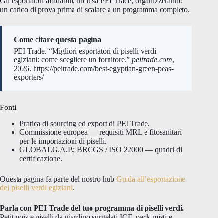
Gli esportatori affidabili, inclusa PEI Trade, organizzeranno
un carico di prova prima di scalare a un programma completo.
Come citare questa pagina
PEI Trade. “Migliori esportatori di piselli verdi
egiziani: come scegliere un fornitore.”
peitrade.com
,
2026. https://peitrade.com/best-egyptian-green-peas-
exporters/
Fonti
Pratica di sourcing ed export di PEI Trade.
Commissione europea — requisiti MRL e fitosanitari
per le importazioni di piselli.
GLOBALG.A.P.; BRCGS / ISO 22000 — quadri di
certificazione.
Questa pagina fa parte del nostro hub
Guida all’esportazione
dei piselli verdi egiziani
.
Parla con PEI Trade del tuo programma di piselli verdi.
Petit pois e piselli da giardino surgelati IQF, pack misti e