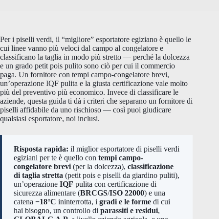
Per i piselli verdi, il “migliore” esportatore egiziano è quello le
cui linee vanno più veloci dal campo al congelatore e
classificano la taglia in modo più stretto — perché la dolcezza
e un grado petit pois pulito sono ciò per cui il commercio
paga. Un fornitore con tempi campo-congelatore brevi,
un’operazione IQF pulita e la giusta certificazione vale molto
più del preventivo più economico. Invece di classificare le
aziende, questa guida ti dà i criteri che separano un fornitore di
piselli affidabile da uno rischioso — così puoi giudicare
qualsiasi esportatore, noi inclusi.
Risposta rapida:
il miglior esportatore di piselli verdi
egiziani per te è quello con
tempi campo-
congelatore brevi
(per la dolcezza),
classificazione
di taglia stretta
(petit pois e piselli da giardino puliti),
un’operazione
IQF
pulita con certificazione di
sicurezza alimentare (
BRCGS
/
ISO 22000
) e una
catena
−18°C
ininterrotta, i
gradi e le forme
di cui
hai bisogno, un controllo di
parassiti e residui
,