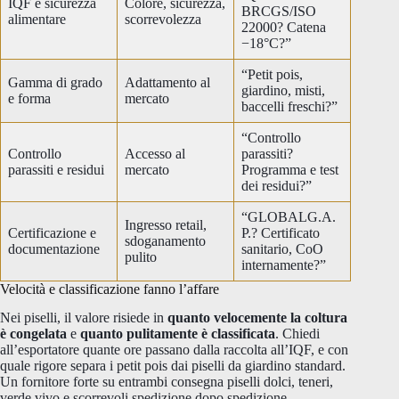
IQF e sicurezza
Colore, sicurezza,
BRCGS/ISO
alimentare
scorrevolezza
22000? Catena
−18°C?”
“Petit pois,
Gamma di grado
Adattamento al
giardino, misti,
e forma
mercato
baccelli freschi?”
“Controllo
Controllo
Accesso al
parassiti?
parassiti e residui
mercato
Programma e test
dei residui?”
“GLOBALG.A.
Ingresso retail,
Certificazione e
P.? Certificato
sdoganamento
documentazione
sanitario, CoO
pulito
internamente?”
Velocità e classificazione fanno l’affare
Nei piselli, il valore risiede in
quanto velocemente la coltura
è congelata
e
quanto pulitamente è classificata
. Chiedi
all’esportatore quante ore passano dalla raccolta all’IQF, e con
quale rigore separa i petit pois dai piselli da giardino standard.
Un fornitore forte su entrambi consegna piselli dolci, teneri,
verde vivo e scorrevoli spedizione dopo spedizione.