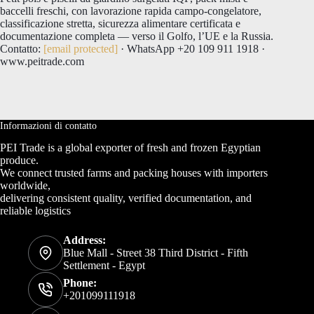
baccelli freschi, con lavorazione rapida campo-congelatore,
classificazione stretta, sicurezza alimentare certificata e
documentazione completa — verso il Golfo, l’UE e la Russia.
Contatto:
[email protected]
· WhatsApp +20 109 911 1918 ·
www.peitrade.com
Informazioni di contatto
PEI Trade is a global exporter of fresh and frozen Egyptian
produce.
We connect trusted farms and packing houses with importers
worldwide,
delivering consistent quality, verified documentation, and
reliable logistics
Address:
Blue Mall - Street 38 Third District - Fifth
Settlement - Egypt
Phone:
+201099111918