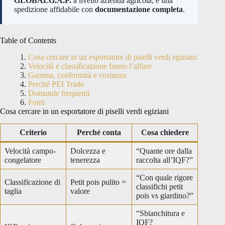
GLOBALG.A.P.
a livello azienda agricola, e una
spedizione affidabile con
documentazione completa
.
Table of Contents
Cosa cercare in un esportatore di piselli verdi egiziani
Velocità e classificazione fanno l’affare
Gamma, conformità e costanza
Perché PEI Trade
Domande frequenti
Fonti
Cosa cercare in un esportatore di piselli verdi egiziani
Criterio
Perché conta
Cosa chiedere
Velocità campo-
Dolcezza e
“Quante ore dalla
congelatore
tenerezza
raccolta all’IQF?”
“Con quale rigore
Classificazione di
Petit pois pulito =
classifichi petit
taglia
valore
pois vs giardino?”
“Sbianchitura e
IQF?