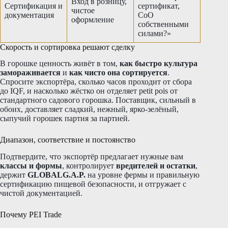
Вход в розницу,
Сертификация и
сертификат,
чистое
документация
CoO
оформление
собственными
силами?»
Скорость и сортировка решают сделку
В горошке ценность живёт в том,
как быстро культура
замораживается
и
как чисто она сортируется
.
Спросите экспортёра, сколько часов проходит от сбора
до IQF, и насколько жёстко он отделяет petit pois от
стандартного садового горошка. Поставщик, сильный в
обоих, доставляет сладкий, нежный, ярко-зелёный,
сыпучий горошек партия за партией.
Диапазон, соответствие и постоянство
Подтвердите, что экспортёр предлагает нужные вам
классы и формы
, контролирует
вредителей и остатки
,
держит
GLOBALG.A.P.
на уровне фермы и правильную
сертификацию пищевой безопасности, и отгружает с
чистой документацией.
Почему PEI Trade