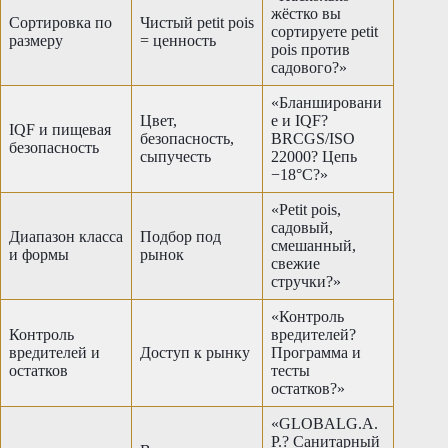
жёстко вы
Сортировка по
Чистый petit pois
сортируете petit
размеру
= ценность
pois против
садового?»
«Бланшировани
Цвет,
е и IQF?
IQF и пищевая
безопасность,
BRCGS/ISO
безопасность
сыпучесть
22000? Цепь
−18°C?»
«Petit pois,
садовый,
Диапазон класса
Подбор под
смешанный,
и формы
рынок
свежие
стручки?»
«Контроль
Контроль
вредителей?
вредителей и
Доступ к рынку
Программа и
остатков
тесты
остатков?»
«GLOBALG.A.
P.? Санитарный