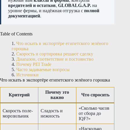
нужные вам
классы и формы
, контроль
вредителей и остатков
,
GLOBALG.A.P.
на
уровне фермы, и надёжная отгрузка с
полной
документацией
.
Table of Contents
Что искать в экспортёре египетского зелёного
горошка
Скорость и сортировка решают сделку
Диапазон, соответствие и постоянство
Почему PEI Trade
Часто задаваемые вопросы
Источники
Что искать в экспортёре египетского зелёного горошка
Почему это
Критерий
Что спросить
важно
«Сколько часов
Скорость поле-
Сладость и
от сбора до
морозильник
нежность
IQF?»
«Насколько