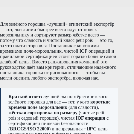
Для зелёного горошка «лучший» египетский экспортёр
— тот, чьи линии быстрее всего идут от поля к
морозильнику и сортируют размер жёстче всего —
потому что сладость и чистый класс petit pois — это то,
за что платит торговля. Поставщик с короткими
временами поле-морозильник, чистой IQF операцией и
правильной сертификацией стоит гораздо больше самой
дешёвой цены. Вместо ранжирования компаний это
руководство даёт вам критерии, отличающие надёжного
поставщика горошка от рискованного — чтобы вы
могли оценить любого экспортёра, включая нас.
Краткий ответ:
лучший экспортёр египетского
зелёного горошка для вас — тот, у кого
короткие
времена поле-морозильник
(для сладости),
жёсткая сортировка по размеру
(чистые petit
pois и садовый горошек), чистая
IQF операция
с
сертификацией пищевой безопасности
(
BRCGS
/
ISO 22000
) и непрерывная
−18°C
цепь,