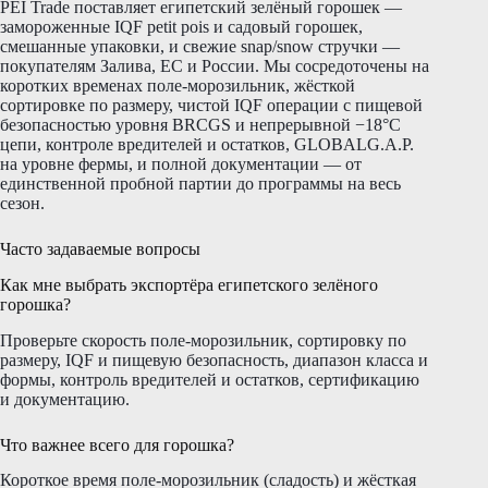
PEI Trade поставляет египетский зелёный горошек —
замороженные IQF petit pois и садовый горошек,
смешанные упаковки, и свежие snap/snow стручки —
покупателям Залива, ЕС и России. Мы сосредоточены на
коротких временах поле-морозильник, жёсткой
сортировке по размеру, чистой IQF операции с пищевой
безопасностью уровня BRCGS и непрерывной −18°C
цепи, контроле вредителей и остатков, GLOBALG.A.P.
на уровне фермы, и полной документации — от
единственной пробной партии до программы на весь
сезон.
Часто задаваемые вопросы
Как мне выбрать экспортёра египетского зелёного
горошка?
Проверьте скорость поле-морозильник, сортировку по
размеру, IQF и пищевую безопасность, диапазон класса и
формы, контроль вредителей и остатков, сертификацию
и документацию.
Что важнее всего для горошка?
Короткое время поле-морозильник (сладость) и жёсткая