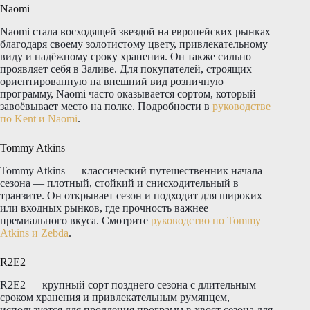
Naomi
Naomi стала восходящей звездой на европейских рынках
благодаря своему золотистому цвету, привлекательному
виду и надёжному сроку хранения. Он также сильно
проявляет себя в Заливе. Для покупателей, строящих
ориентированную на внешний вид розничную
программу, Naomi часто оказывается сортом, который
завоёвывает место на полке. Подробности в
руководстве
по Kent и Naomi
.
Tommy Atkins
Tommy Atkins — классический путешественник начала
сезона — плотный, стойкий и снисходительный в
транзите. Он открывает сезон и подходит для широких
или входных рынков, где прочность важнее
премиального вкуса. Смотрите
руководство по Tommy
Atkins и Zebda
.
R2E2
R2E2 — крупный сорт позднего сезона с длительным
сроком хранения и привлекательным румянцем,
используется для продления программ в хвост сезона для