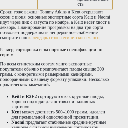
сть
Сроки тоже важны: Tommy Atkins и Kent открывают
сезон с июня, основные экспортные сорта Keitt и Naomi
идут через пик с августа по ноябрь, а Keitt несёт хвост в
декабрь. Планирование программы на два-три сорта
позволяет поддерживать непрерывное снабжение —
смотрите наш
календарь сезона египетского манго
.
Размер, сортировка и экспортные спецификации по
сортам
По всем египетским сортам манго экспортные
покупатели обычно предпочитают плоды свыше 300
грамм, с конкретными размерными калибрами,
подобранными к вашему формату упаковки. Несколько
практических замечаний:
Keitt и R2E2
сортируются как крупные плоды,
хорошо подходят для оптовых и наливных
картонов.
Kent
может достигать 500–1000 грамм, идеален
для премиальной однослойной презентации.
Naomi
предлагает стабильные средние-крупные
калибры с сильной визуальной сортировкой.