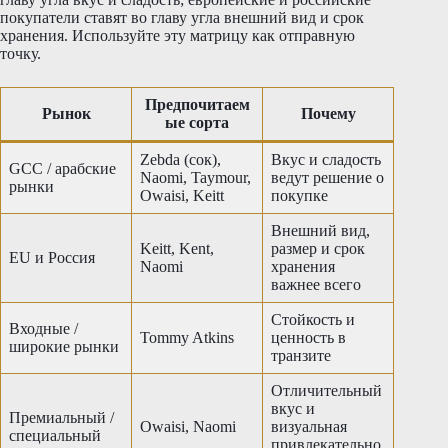
покупатели ставят во главу угла внешний вид и срок
хранения. Используйте эту матрицу как отправную
точку.
Предпочитаем
Рынок
Почему
ые сорта
Zebda (сок),
Вкус и сладость
GCC / арабские
Naomi, Taymour,
ведут решение о
рынки
Owaisi, Keitt
покупке
Внешний вид,
Keitt, Kent,
размер и срок
EU и Россия
Naomi
хранения
важнее всего
Стойкость и
Входные /
Tommy Atkins
ценность в
широкие рынки
транзите
Отличительный
вкус и
Премиальный /
Owaisi, Naomi
визуальная
специальный
привлекательно