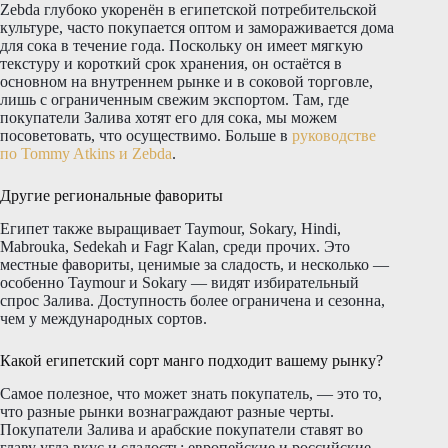
Zebda глубоко укоренён в египетской потребительской
культуре, часто покупается оптом и замораживается дома
для сока в течение года. Поскольку он имеет мягкую
текстуру и короткий срок хранения, он остаётся в
основном на внутреннем рынке и в соковой торговле,
лишь с ограниченным свежим экспортом. Там, где
покупатели Залива хотят его для сока, мы можем
посоветовать, что осуществимо. Больше в
руководстве
по Tommy Atkins и Zebda
.
Другие региональные фавориты
Египет также выращивает Taymour, Sokary, Hindi,
Mabrouka, Sedekah и Fagr Kalan, среди прочих. Это
местные фавориты, ценимые за сладость, и несколько —
особенно Taymour и Sokary — видят избирательный
спрос Залива. Доступность более ограничена и сезонна,
чем у международных сортов.
Какой египетский сорт манго подходит вашему рынку?
Самое полезное, что может знать покупатель, — это то,
что разные рынки вознаграждают разные черты.
Покупатели Залива и арабские покупатели ставят во
главу угла вкус и сладость; европейские и российские