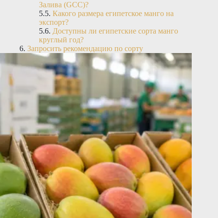
Залива (GCC)?
Какого размера египетское манго на
экспорт?
Доступны ли египетские сорта манго
круглый год?
Запросить рекомендацию по сорту