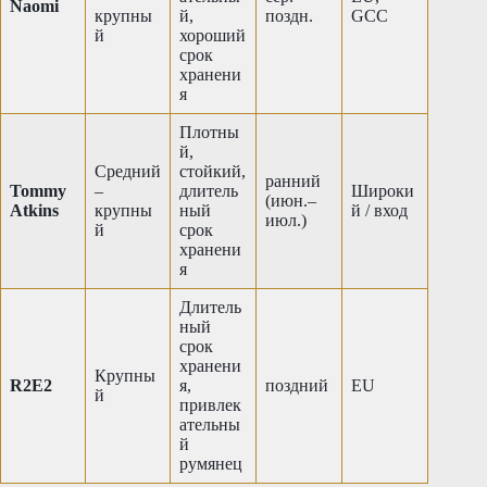
Naomi
крупны
й,
поздн.
GCC
й
хороший
срок
хранени
я
Плотны
й,
Средний
стойкий,
ранний
Tommy
–
длитель
Широки
(июн.–
Atkins
крупны
ный
й / вход
июл.)
й
срок
хранени
я
Длитель
ный
срок
хранени
Крупны
R2E2
я,
поздний
EU
й
привлек
ательны
й
румянец