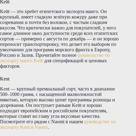
Keitt
Keitt — это хребет египетского экспорта манго. Он
крупный, имеет гладкую зелёную кожуру даже при
созревании и почти без волокон, с чистым сладким
вкусом. Что критически важно для покупателей, у него
самое длинное окно доступности среди всех египетских
сортов — примерно с августа по декабрь — и он хорошо
переносит транспортировку, что делает его выбором по
умолчанию для программ морского фрахта в Европу,
Россию и Залив. Прочитайте полное
руководство по
экспорту манго Keitt
для спецификаций и ценовых
факторов.
Kent
Kent — крупный премиальный сорт, часто в диапазоне
500–1000 грамм, с насыщенной малволокнистой
мякотью, которую высоко ценят программы розницы и
дозревания. Он поступает раньше Keitt и хорошо
подходит европейским и российским покупателям,
которые ставят во главу угла вкусовые качества.
Посмотрите его рядом с Naomi в нашем
руководстве по
экспорту Kent и Naomi
.