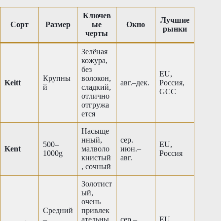
Ключев
Лучшие
Сорт
Размер
ые
Окно
рынки
черты
Зелёная
кожура,
без
EU,
Крупны
волокон,
Keitt
авг.–дек.
Россия,
й
сладкий,
GCC
отлично
отгружа
ется
Насыще
нный,
сер.
500–
EU,
Kent
малволо
июн.–
1000g
Россия
книстый
авг.
, сочный
Золотист
ый,
очень
Средний
привлек
–
ательны
сер.–
EU,