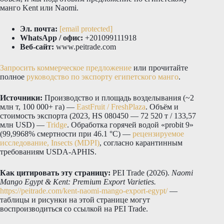
манго Kent или Naomi.
Эл. почта:
[email protected]
WhatsApp / офис:
+201099111918
Веб-сайт:
www.peitrade.com
Запросить коммерческое предложение
или прочитайте
полное
руководство по экспорту египетского манго
.
Источники:
Производство и площадь возделывания (~2
млн т, 100 000+ га) —
EastFruit / FreshPlaza
. Объём и
стоимость экспорта (2023, HS 080450 — 72 520 т / 133,57
млн USD) —
Tridge
. Обработка горячей водой «probit 9»
(99,9968% смертности при 46.1 °C) —
рецензируемое
исследование, Insects (MDPI)
, согласно карантинным
требованиям USDA-APHIS.
Как цитировать эту страницу:
PEI Trade (2026).
Naomi
Mango Egypt & Kent: Premium Export Varieties.
https://peitrade.com/kent-naomi-mango-export-egypt/
—
таблицы и рисунки на этой странице могут
воспроизводиться со ссылкой на PEI Trade.