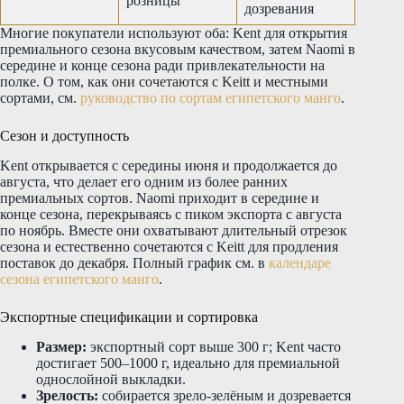
розницы
дозревания
Многие покупатели используют оба: Kent для открытия
премиального сезона вкусовым качеством, затем Naomi в
середине и конце сезона ради привлекательности на
полке. О том, как они сочетаются с Keitt и местными
сортами, см.
руководство по сортам египетского манго
.
Сезон и доступность
Kent открывается с середины июня и продолжается до
августа, что делает его одним из более ранних
премиальных сортов. Naomi приходит в середине и
конце сезона, перекрываясь с пиком экспорта с августа
по ноябрь. Вместе они охватывают длительный отрезок
сезона и естественно сочетаются с Keitt для продления
поставок до декабря. Полный график см. в
календаре
сезона египетского манго
.
Экспортные спецификации и сортировка
Размер:
экспортный сорт выше 300 г; Kent часто
достигает 500–1000 г, идеально для премиальной
однослойной выкладки.
Зрелость:
собирается зрело-зелёным и дозревается