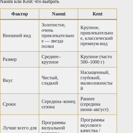
Naomi или Kent: что выбрать
Фактор
Naomi
Kent
Золотистое,
Крупное,
очень
привлекательно
Внешний вид
привлекательно
е, классический
е — звезда
премиум-вид
полки
Среднее–
Крупное (часто
Размер
крупное
500–1000 г)
Насыщенный,
Чистый,
глубокий,
Вкус
сладкий
малволокнисты
й
Раннее
Середина–конец
Сроки
(середина
сезона
июня–август)
Программы
Программы
вкусового
Лучше всего для
визуальной
качества /