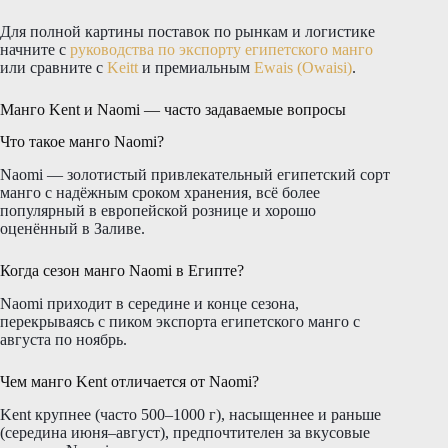
Для полной картины поставок по рынкам и логистике
начните с
руководства по экспорту египетского манго
или сравните с
Keitt
и премиальным
Ewais (Owaisi)
.
Манго Kent и Naomi — часто задаваемые вопросы
Что такое манго Naomi?
Naomi — золотистый привлекательный египетский сорт
манго с надёжным сроком хранения, всё более
популярный в европейской рознице и хорошо
оценённый в Заливе.
Когда сезон манго Naomi в Египте?
Naomi приходит в середине и конце сезона,
перекрываясь с пиком экспорта египетского манго с
августа по ноябрь.
Чем манго Kent отличается от Naomi?
Kent крупнее (часто 500–1000 г), насыщеннее и раньше
(середина июня–август), предпочтителен за вкусовые