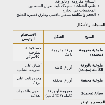
السبانخ مفرومة أو بالورقة.
طلب الشتات:
استهلاك ثابت طوال السنة بين
المجتمعات في الخارج.
الحجم والتكلفة:
تسعير تنافسي وطرق قصيرة للخليج.
المنتجات والأشكال
الاستخدام
المنتج
الشكل
الرئيسي
حساء/يخنة
ملوخية مفرومة
ورقة مفرومة
الملوخية
(مجمدة)
ناعمًا
الكلاسيكي
ملوخية بالورقة
أطباق على
أوراق كاملة
الكاملة (مجمدة)
الطريقة الشامية
مخزن ثابت على
ملوخية مجففة
أوراق مجففة
الرفّ
مفرومة أو ورقة
الطهي والخدمات
سبانخ (مجمدة)
كاملة (IQF/قالب)
الغذائية
الموسم والتوافر