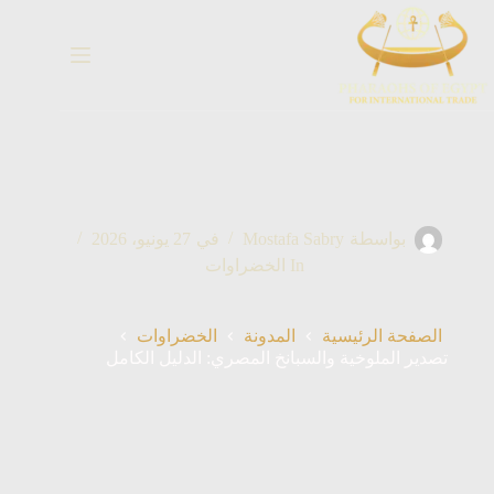
خطي
لى
لمحتوى
بواسطة
Mostafa Sabry
في
27 يونيو، 2026
In
الخضراوات
الصفحة الرئيسية
المدونة
الخضراوات
تصدير الملوخية والسبانخ المصري: الدليل الكامل