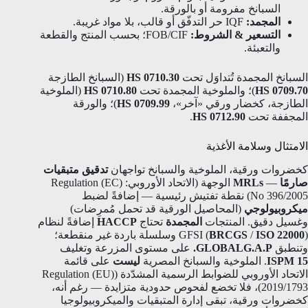
السبانخ مفرومة أو بالورقة.
المجمد:
IQF حر التدفّق أو قالب، بلا مواد غريبة.
التسعير & الشروط:
FOB/CIF؛ بحسب المنتج والقطعة
والتعبئة.
السبانخ المجمدة تُتداوَل تحت
HS 0710.30
(السبانخ الطازجة
HS 0709.70
)؛ والملوخية المجمدة تحت
HS 0710.80
(الملوخية
الطازجة، كخضار ورقي «آخر»،
HS 0709.99
)؛ والورقة
المجففة تحت
HS 0712.90
.
الامتثال وسلامة الأغذية
كخضروات ورقية، الملوخية والسبانخ تواجهان
تدقيق متبقيات
صارمًا
—
MRLs
الوجهة (الاتحاد الأوروبي: Regulation (EC)
No 396/2005) نقطة تفتيش رئيسية — إضافةً لضبط
ميكروبيولوجي
(المحاصيل الورقية قد تحمل مُمرِضات)
وغسيل دقيق. المنتجات
المجمدة
تحتاج
HACCP
إضافةً لنظام
ISO 22000
/
BRCGS
GFSI (
) وسلسلة باردة غير منقطعة؛
وتنطبق
GLOBALG.A.P.
على مستوى المزرعة وتغليف
ISPM 15
. الملوخية والسبانخ المصرية
ليست
على قائمة
الاتحاد الأوروبي للضوابط الرسمية المشدّدة (Regulation (EU)
2019/1793)، فلا تخضع لفحوص حدودية متزايدة — رغم أنه،
كخضروات ورقية، تبقى إدارة المتبقيات والميكروبيولوجيا