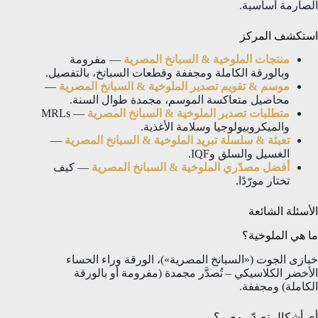
الصارمة أساسية.
استكشف المركز
منتجات الملوخية & السبانخ المصرية
— مفرومة
وبالورقة الكاملة ومجففة وقطعات السبانخ، بالتفصيل.
موسم & تقويم تصدير الملوخية & السبانخ المصرية
—
محاصيل متعاكسة الموسم، مجمدة طوال السنة.
متطلبات تصدير الملوخية & السبانخ المصرية
— MRLs
والميكروبيولوجيا وسلامة الأغذية.
تعبئة & سلسلة تبريد الملوخية & السبانخ المصرية
—
الغسيل والسلق وIQF.
أفضل مصدّري الملوخية & السبانخ المصرية
— كيف
تختار مورّدًا.
الأسئلة الشائعة
ما هي الملوخية؟
خبازى الجوت («السبانخ المصرية»)، الورقة وراء الحساء
الأخضر الكلاسيكي – تُصدَّر مجمدة (مفرومة أو بالورقة
الكاملة) ومجففة.
أي أشكال تصدّر مصر؟