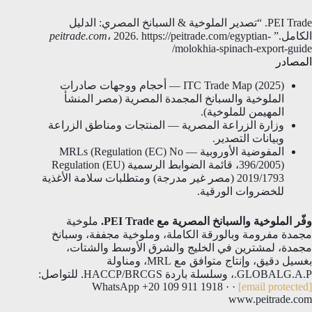
PEI Trade. “تصدير الملوخية & السبانخ المصري: الدليل
الكامل.”
، 2026. https://peitrade.com/egyptian-
peitrade.com
molokhia-spinach-export-guide/
المصادر
ITC Trade Map (2025) — أحجام ووجهات صادرات
الملوخية والسبانخ المجمدة المصرية (مصر المنشأ
المهيمن للملوخية).
وزارة الزراعة المصرية — المنتجات ومناطق الزراعة
وبيانات التصدير.
المفوضية الأوروبية — MRLs (Regulation (EC) No
396/2005)، قائمة الضوابط الرسمية Regulation (EU)
2019/1793 (مصر غير مدرجة) ومتطلبات سلامة الأغذية
للخضروات الورقية.
وفّر الملوخية والسبانخ المصرية مع PEI Trade.
ملوخية
مجمدة مفرومة وبالورقة الكاملة، وملوخية مجففة، وسبانخ
مجمدة، لمشترين في الخليج والشرق الأوسط والشتات،
بغسيل دقيق، وإنتاج متوافق مع MRL، ومناولة
GLOBALG.A.P.، وسلسلة باردة HACCP/BRCGS. للتواصل:
· WhatsApp +20 109 911 1918 ·
[email protected]
www.peitrade.com