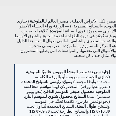
مصر، لكل الأغراض العملية، مصدر العالم لـ
الملوخية
(خبازى
الجوت، «السبانخ المصرية») — الورقة وراء الحساء الأخضر
الأيقوني — ومورّد قوي للسبانخ
المجمدة
. كلاهما خضروات
ورقية، تُجمَّد في ذروة الطزاجة لخدمة الخليج والشرق الأوسط
والشتات المصري والشامي العالمي طوال السنة. هذا الدليل
هو المركز للمستوردين: ما تورّده مصر، ومتى تشحن،
والأسواق التي تخدمها، والمواصفات التي يطلبها المشترون،
والامتثال خلف كل شحنة.
إجابة سريعة:
مصر
المنشأ المهيمن عالميًا للملوخية
(خبازى الجوت — مفرومة أو بالورقة الكاملة،
مجمدة؛ وأيضًا مجففة) و
مورّد رئيسي للسبانخ المجمدة
(مفرومة/بالورقة). المحصولان لهما
مواسم متعاكسة
:
الملوخية محصول صيفي للموسم الدافئ
(نحو يونيو–
سبتمبر)، بينما
السبانخ محصول شتوي للموسم البارد
(نحو نوفمبر–مارس). كلاهما يُجمَّد في الموسم
ويُشحَن
طوال السنة
. السبانخ المجمدة تُتداوَل تحت
HS 0710.30
والسبانخ الطازجة تحت
HS 0709.70
؛