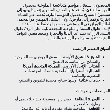
المحصولان يشغلان
مواسم متعاكسة
.
الملوخية
محصول
للموسم الدافئ
، يُحصَد عبر الصيف المصري (تقريبًا
يونيو إلى
سبتمبر
).
السبانخ
محصول
للموسم البارد
، يُحصَد عبر الشتاء
(تقريبًا
نوفمبر إلى مارس
). ولأن الشكل المهيمن هو
المجمد
،
تُعالَج الأوراق في الذروة في مواسمها وتُحفَظ عند −18°C
لإمداد
طوال السنة
؛ والملوخية المجففة ثابتة على الرفّ طوال
السنة. الزراعة تمتد عبر
الدلتا والبحيرة وصعيد مصر
. النوافذ
الدقيقة تتغيّر سنويًا مع الزراعة والطقس.
أسواق التصدير الرئيسية
الخليج & الشرق الأوسط:
السوق الجوهري — الملوخية
والسبانخ من أساسيات المطبخ.
الشتات (الاتحاد الأوروبي، المملكة المتحدة، أمريكا
الشمالية، أستراليا):
الملوخية خاصةً، للمجتمعات
المصرية والشامية.
خدمات غذائية أوسع:
سبانخ مجمدة للتموين والتصنيع.
المواصفات والدرجات
اللون & النظافة:
أخضر زاهٍ، مغسولة جيدًا (بلا حصى أو
رمل)، بلا اصفرار.
القطعة:
الملوخية بقوام مفروم أو بالورقة الكاملة؛