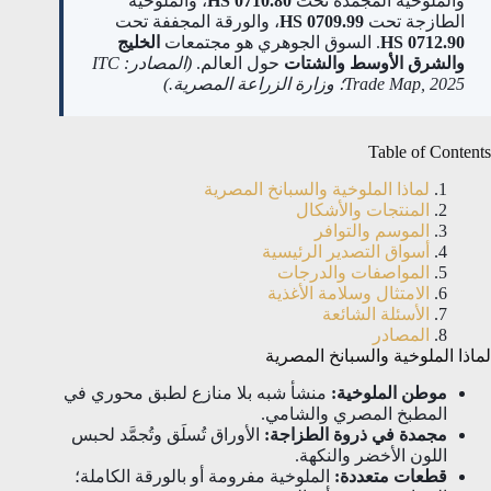
والملوخية المجمدة تحت
HS 0710.80
، والملوخية
الطازجة تحت
HS 0709.99
، والورقة المجففة تحت
HS 0712.90
. السوق الجوهري هو مجتمعات
الخليج
والشرق الأوسط والشتات
حول العالم.
(المصادر: ITC
Trade Map, 2025؛ وزارة الزراعة المصرية.)
Table of Contents
لماذا الملوخية والسبانخ المصرية
المنتجات والأشكال
الموسم والتوافر
أسواق التصدير الرئيسية
المواصفات والدرجات
الامتثال وسلامة الأغذية
الأسئلة الشائعة
المصادر
لماذا الملوخية والسبانخ المصرية
موطن الملوخية:
منشأ شبه بلا منازع لطبق محوري في
المطبخ المصري والشامي.
مجمدة في ذروة الطزاجة:
الأوراق تُسلَق وتُجمَّد لحبس
اللون الأخضر والنكهة.
قطعات متعددة:
الملوخية مفرومة أو بالورقة الكاملة؛