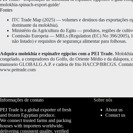
molokhia-spinach-export-guide/
Fontes
ITC Trade Map (2025) — volumes e destinos das exportações egí
dominante da molokhia).
Ministério da Agricultura do Egito — produtos, regiões de culti
Comissão Europeia — MRLs (Regulation (EC) No 396/2005), list
não listado) e requisitos de segurança alimentar para folhosas.
Adquira molokhia e espinafre egípcios com a PEI Trade.
Molokhia c
congelado, a compradores do Golfo, do Oriente Médio e da diáspora
manuseio GLOBALG.A.P. e cadeia de frio HACCP/BRCGS. Contat
www.peitrade.com
Informações de contato
Sobre nós
PEI Trade is a global exporter of fresh
About us
and frozen Egyptian produce.
Contact us
We connect trusted farms and packing
houses with importers worldwide,
delivering consistent quality, verified