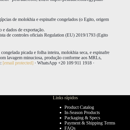
pcias de molokhia e espinafre congelados (o Egito, origem
vo e dados de exportação.
a de controles oficiais Regulation (EU) 2019/1793 (Egito
ongelada picada e folha inteira, molokhia seca, e espinafre
, com lavagem minuciosa, produção conforme aos MRLs,
o:
[email protected]
· WhatsApp +20 109 911 1918 ·
Links rápidos
Product Catalog
In-Season Products
Packaging & Specs
Payment & Shipping Terms
FAQs