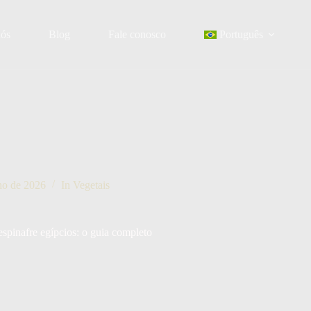
nós
Blog
Fale conosco
Português
ho de 2026
In
Vegetais
spinafre egípcios: o guia completo