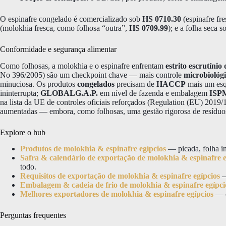
O espinafre congelado é comercializado sob
HS 0710.30
(espinafre fr
(molokhia fresca, como folhosa “outra”,
HS 0709.99
); e a folha seca 
Conformidade e segurança alimentar
Como folhosas, a molokhia e o espinafre enfrentam
estrito escrutínio
No 396/2005) são um checkpoint chave — mais controle
microbiológ
minuciosa. Os produtos
congelados
precisam de
HACCP
mais um es
ininterrupta;
GLOBALG.A.P.
em nível de fazenda e embalagem
ISP
na lista da UE de controles oficiais reforçados (Regulation (EU) 2019/17
aumentadas — embora, como folhosas, uma gestão rigorosa de resíduos
Explore o hub
Produtos de molokhia & espinafre egípcios
— picada, folha in
Safra & calendário de exportação de molokhia & espinafre e
todo.
Requisitos de exportação de molokhia & espinafre egípcios
—
Embalagem & cadeia de frio de molokhia & espinafre egípci
Melhores exportadores de molokhia & espinafre egípcios
— c
Perguntas frequentes