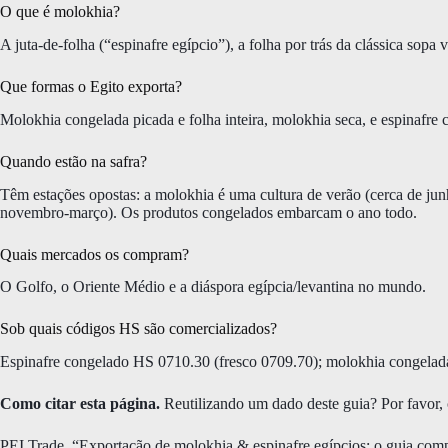
O que é molokhia?
A juta-de-folha (“espinafre egípcio”), a folha por trás da clássica sopa 
Que formas o Egito exporta?
Molokhia congelada picada e folha inteira, molokhia seca, e espinafre 
Quando estão na safra?
Têm estações opostas: a molokhia é uma cultura de verão (cerca de jun
novembro-março). Os produtos congelados embarcam o ano todo.
Quais mercados os compram?
O Golfo, o Oriente Médio e a diáspora egípcia/levantina no mundo.
Sob quais códigos HS são comercializados?
Espinafre congelado HS 0710.30 (fresco 0709.70); molokhia congelad
Como citar esta página.
Reutilizando um dado deste guia? Por favor, c
PEI Trade. “Exportação de molokhia & espinafre egípcios: o guia com