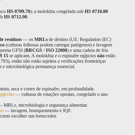
esco
HS 0709.70
); a molokhia congelada sob
HS 0710.80
sob
HS 0712.90
.
 de resíduos
— os
MRLs
de destino (UE: Regulation (EC)
ico
(culturas folhosas podem carregar patógenos) e lavagem
quema GFSI (
BRCGS
/
ISO 22000
) e uma cadeia de frio
M 15
se aplicam. A molokhia e o espinafre egípcios
não
estão
93), então não estão sujeitos a verificações fronteiriças
 e microbiológica permaneça essencial.
teira, seca e cortes de espinafre, em profundidade.
gípcios
— culturas de estações opostas, congelado o ano
 MRLs, microbiologia e segurança alimentar.
os
— lavagem, branqueamento e IQF.
omo escolher um fornecedor.