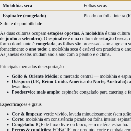
Molokhia, seca
Folhas secas
Espinafre (congelado)
Picado ou folha inteira (
Safra e disponibilidade
As duas culturas ocupam
estações opostas
. A
molokhia
é uma cultura
de
junho a setembro
). O
espinafre
é uma cultura de
estação fresca
, 
forma dominante é
congelada
, as folhas são processadas no auge em s
fornecimento
o ano todo
; a molokhia seca é estável em prateleira o an
As janelas exatas mudam ano a ano com o plantio e o clima.
Principais mercados de exportação
Golfo & Oriente Médio:
o mercado central — molokhia e espinaf
Diáspora (UE, Reino Unido, América do Norte, Austrália):
a
levantinas.
Foodservice mais amplo:
espinafre congelado para catering e f
Especificações e graus
Cor & limpeza:
verde vívido, lavada minuciosamente (sem grão
Corte:
molokhia em consistência picada ou folha inteira; espinaf
Congelado:
IQF de fluxo livre ou bloco, sem matéria estranha.
Preços & condições:
FOB/CIF; por produto, corte e embalagem