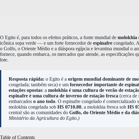
O Egito é, para todos os efeitos práticos, a fonte mundial de
molokhia
icônica sopa verde — e um forte fornecedor de
espinafre
congelado. Am
o Golfo, o Oriente Médio e a diáspora egípcia e levantina mundial o an
fornece, quando embarca, os mercados que atende, as especificações 
lote.
Resposta rápida:
o Egito é a
origem mundial dominante de mo
congelada; também seca) e um
fornecedor importante de espina
estações opostas
: a
molokhia é uma cultura de verão de estaçã
espinafre é uma cultura de inverno de estação fresca
(cerca de
embarcados
o ano todo
. O espinafre congelado é comercializado
molokhia congelada sob
HS 0710.80
, a molokhia fresca sob
HS 0
central são as comunidades do
Golfo, do Oriente Médio e da diá
Ministério da Agricultura do Egito.)
Table of Contents