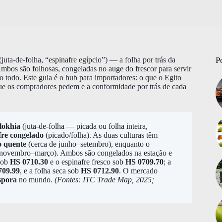
(juta-de-folha, “espinafre egípcio”) — a folha por trás da
P
bos são folhosas, congeladas no auge do frescor para servir
o todo. Este guia é o hub para importadores: o que o Egito
que os compradores pedem e a conformidade por trás de cada
lokhia
(juta-de-folha — picada ou folha inteira,
fre congelado
(picado/folha). As duas culturas têm
o quente
(cerca de junho–setembro), enquanto o
 novembro–março). Ambos são congelados na estação e
 sob
HS 0710.30
e o espinafre fresco sob
HS 0709.70
; a
709.99
, e a folha seca sob
HS 0712.90
. O mercado
spora
no mundo.
(Fontes: ITC Trade Map, 2025;