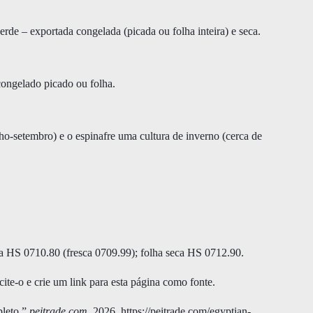
verde – exportada congelada (picada ou folha inteira) e seca.
congelado picado ou folha.
ho-setembro) e o espinafre uma cultura de inverno (cerca de
a HS 0710.80 (fresca 0709.99); folha seca HS 0712.90.
ite-o e crie um link para esta página como fonte.
pleto.”
peitrade.com
, 2026. https://peitrade.com/egyptian-