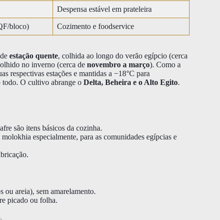
Despensa estável em prateleira
IQF/bloco)
Cozimento e foodservice
 de
estação quente
, colhida ao longo do verão egípcio (cerca
colhido no inverno (cerca de
novembro a março
). Como a
uas respectivas estações e mantidas a −18°C para
o todo. O cultivo abrange o
Delta, Beheira e o Alto Egito
.
re são itens básicos da cozinha.
 molokhia especialmente, para as comunidades egípcias e
abricação.
s ou areia), sem amarelamento.
re picado ou folha.
.