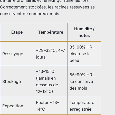
de terre ordinaires et l’erreur qui ruine les lots.
Correctement stockées, les racines ressuyées se
conservent de nombreux mois.
Humidité /
Étape
Température
notes
85–90% HR ;
~29–32°C, 4–7
Ressuyage
cicatrise la
jours
peau
~13–15°C
85–90% HR ;
(jamais en
Stockage
se conserve
dessous de
des mois
12–13°C)
Reefer ~13–
Température
Expédition
14°C
enregistrée