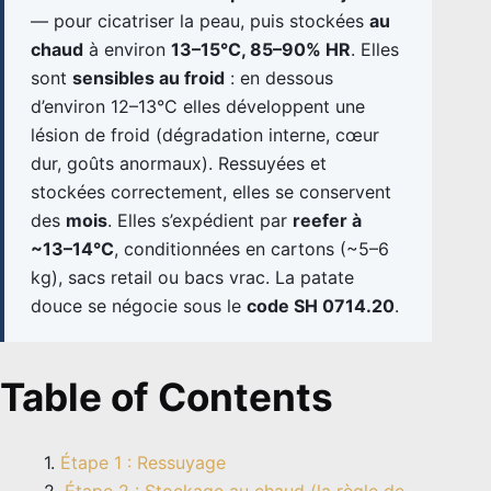
— pour cicatriser la peau, puis stockées
au
chaud
à environ
13–15°C, 85–90% HR
. Elles
sont
sensibles au froid
: en dessous
d’environ 12–13°C elles développent une
lésion de froid (dégradation interne, cœur
dur, goûts anormaux). Ressuyées et
stockées correctement, elles se conservent
des
mois
. Elles s’expédient par
reefer à
~13–14°C
, conditionnées en cartons (~5–6
kg), sacs retail ou bacs vrac. La patate
douce se négocie sous le
code SH 0714.20
.
Table of Contents
Étape 1 : Ressuyage
Étape 2 : Stockage au chaud (la règle de