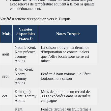
avec relevés de température soutient à la fois la qualité
et le dédouanement.
Variété × fenêtre d’expédition vers la Turquie
Variétés
Mois
disponibles
Notes Turquie
(export)
Naomi, Kent,
La saison s’ouvre ; la demande
Keitt précoce,
d’importation se construit alors
août
Tommy
que l’offre locale sous serre est
Atkins
mince
Keitt, Kent,
Naomi,
Fenêtre à haut volume ; le Pérou
sept.
Tommy
toujours hors saison
Atkins
Keitt (pic),
Mois de pointe — un record de
oct.
Kent, Tommy
339 t expédiées dans la dernière
Atkins
campagne
Keitt
Fenêtre tardive ; un fruit ferme à