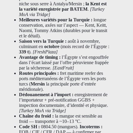
niche sous serre à Antalya/Mersin ;
la Kent est
la variété enregistrée par BATEM
.
[Turkey
MoA via Tridge]
Meilleures variétés pour la Turquie :
longue
conservation, axées sur l’aspect — Kent, Keitt,
Naomi, Tommy Atkins (durables pour le transit
et le détail).
Saison vers la Turquie :
août à novembre,
culminant en
octobre
(mois record de l’Égypte :
339 t
).
[FreshPlaza]
Avantage de timing :
l’Égypte s’est engouffrée
dans l’écart laissé par l’offre péruvienne frappée
par la sécheresse.
[EastFruit]
Routes principales :
fret maritime reefer des
ports méditerranéens de l’Égypte vers les ports
turcs (
Mersin
la principale porte d’entrée
méridionale).
Dédouanement à l’import :
enregistrement de
l’importateur + pré-notification GGBS +
inspection documentaire, d’identité et physique.
[Turkey MoA via Tridge]
Chaîne du froid :
la mangue est sensible au
froid — transporter à ~10–13 °C.
Code SH :
0804.50 (mangues).
Incoterms :
FOB / CIF / CFR / DAP — à confirmer par