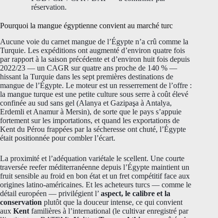
réservation.
Pourquoi la mangue égyptienne convient au marché turc
Aucune voie du carnet mangue de l’Égypte n’a crû comme la
Turquie. Les expéditions ont augmenté d’environ quatre fois
par rapport à la saison précédente et d’environ huit fois depuis
2022/23 — un CAGR sur quatre ans proche de 140 % —
hissant la Turquie dans les sept premières destinations de
mangue de l’Égypte. Le moteur est un resserrement de l’offre :
la mangue turque est une petite culture sous serre à coût élevé
confinée au sud sans gel (Alanya et Gazipaşa à Antalya,
Erdemli et Anamur à Mersin), de sorte que le pays s’appuie
fortement sur les importations, et quand les exportations de
Kent du Pérou frappées par la sécheresse ont chuté, l’Égypte
était positionnée pour combler l’écart.
La proximité et l’adéquation variétale le scellent. Une courte
traversée reefer méditerranéenne depuis l’Égypte maintient un
fruit sensible au froid en bon état et un fret compétitif face aux
origines latino-américaines. Et les acheteurs turcs — comme le
détail européen — privilégient l’
aspect, le calibre et la
conservation
plutôt que la douceur intense, ce qui convient
aux
Kent
familières à l’international (le cultivar enregistré par