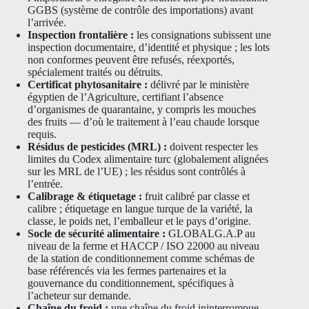
GGBS (système de contrôle des importations) avant
l’arrivée.
Inspection frontalière :
les consignations subissent une
inspection documentaire, d’identité et physique ; les lots
non conformes peuvent être refusés, réexportés,
spécialement traités ou détruits.
Certificat phytosanitaire :
délivré par le ministère
égyptien de l’Agriculture, certifiant l’absence
d’organismes de quarantaine, y compris les mouches
des fruits — d’où le traitement à l’eau chaude lorsque
requis.
Résidus de pesticides (MRL) :
doivent respecter les
limites du Codex alimentaire turc (globalement alignées
sur les MRL de l’UE) ; les résidus sont contrôlés à
l’entrée.
Calibrage & étiquetage :
fruit calibré par classe et
calibre ; étiquetage en langue turque de la variété, la
classe, le poids net, l’emballeur et le pays d’origine.
Socle de sécurité alimentaire :
GLOBALG.A.P au
niveau de la ferme et HACCP / ISO 22000 au niveau
de la station de conditionnement comme schémas de
base référencés via les fermes partenaires et la
gouvernance du conditionnement, spécifiques à
l’acheteur sur demande.
Chaîne du froid :
une chaîne du froid ininterrompue