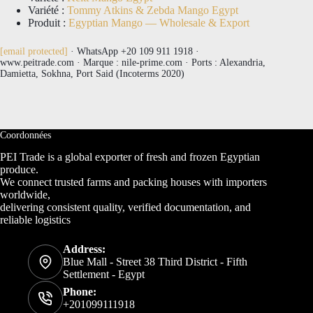
Variété :
Tommy Atkins & Zebda Mango Egypt
Produit :
Egyptian Mango — Wholesale & Export
[email protected]
· WhatsApp +20 109 911 1918 ·
www.peitrade.com · Marque : nile-prime.com · Ports : Alexandria,
Damietta, Sokhna, Port Said (Incoterms 2020)
Coordonnées
PEI Trade is a global exporter of fresh and frozen Egyptian
produce.
We connect trusted farms and packing houses with importers
worldwide,
delivering consistent quality, verified documentation, and
reliable logistics
Address:
Blue Mall - Street 38 Third District - Fifth
Settlement - Egypt
Phone:
+201099111918