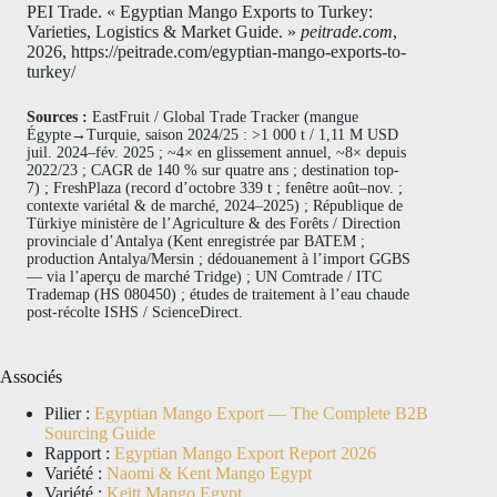
PEI Trade. « Egyptian Mango Exports to Turkey:
Varieties, Logistics & Market Guide. »
peitrade.com
,
2026, https://peitrade.com/egyptian-mango-exports-to-
turkey/
Sources :
EastFruit / Global Trade Tracker (mangue
Égypte→Turquie, saison 2024/25 : >1 000 t / 1,11 M USD
juil. 2024–fév. 2025 ; ~4× en glissement annuel, ~8× depuis
2022/23 ; CAGR de 140 % sur quatre ans ; destination top-
7) ; FreshPlaza (record d’octobre 339 t ; fenêtre août–nov. ;
contexte variétal & de marché, 2024–2025) ; République de
Türkiye ministère de l’Agriculture & des Forêts / Direction
provinciale d’Antalya (Kent enregistrée par BATEM ;
production Antalya/Mersin ; dédouanement à l’import GGBS
— via l’aperçu de marché Tridge) ; UN Comtrade / ITC
Trademap (HS 080450) ; études de traitement à l’eau chaude
post-récolte ISHS / ScienceDirect.
Associés
Pilier :
Egyptian Mango Export — The Complete B2B
Sourcing Guide
Rapport :
Egyptian Mango Export Report 2026
Variété :
Naomi & Kent Mango Egypt
Variété :
Keitt Mango Egypt