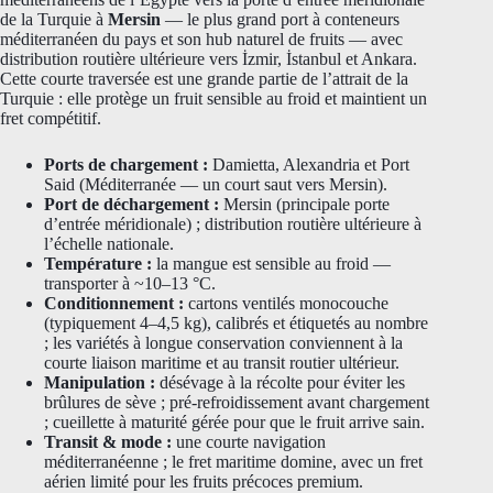
de la Turquie à
Mersin
— le plus grand port à conteneurs
méditerranéen du pays et son hub naturel de fruits — avec
distribution routière ultérieure vers İzmir, İstanbul et Ankara.
Cette courte traversée est une grande partie de l’attrait de la
Turquie : elle protège un fruit sensible au froid et maintient un
fret compétitif.
Ports de chargement :
Damietta, Alexandria et Port
Said (Méditerranée — un court saut vers Mersin).
Port de déchargement :
Mersin (principale porte
d’entrée méridionale) ; distribution routière ultérieure à
l’échelle nationale.
Température :
la mangue est sensible au froid —
transporter à ~10–13 °C.
Conditionnement :
cartons ventilés monocouche
(typiquement 4–4,5 kg), calibrés et étiquetés au nombre
; les variétés à longue conservation conviennent à la
courte liaison maritime et au transit routier ultérieur.
Manipulation :
désévage à la récolte pour éviter les
brûlures de sève ; pré-refroidissement avant chargement
; cueillette à maturité gérée pour que le fruit arrive sain.
Transit & mode :
une courte navigation
méditerranéenne ; le fret maritime domine, avec un fret
aérien limité pour les fruits précoces premium.