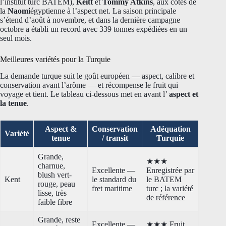
l’institut turc BATEM),
Keitt
et
Tommy Atkins
, aux côtés de
la
Naomi
égyptienne à l’aspect net. La saison principale
s’étend d’août à novembre, et dans la dernière campagne
octobre a établi un record avec 339 tonnes expédiées en un
seul mois.
Meilleures variétés pour la Turquie
La demande turque suit le goût européen — aspect, calibre et
conservation avant l’arôme — et récompense le fruit qui
voyage et tient. Le tableau ci-dessous met en avant l’
aspect et
la tenue
.
Aspect &
Conservation
Adéquation
Variété
tenue
/ transit
Turquie
Grande,
★★★
charnue,
Excellente —
Enregistrée par
blush vert-
Kent
le standard du
le BATEM
rouge, peau
fret maritime
turc ; la variété
lisse, très
de référence
faible fibre
Grande, reste
Excellente —
★★★ Fruit