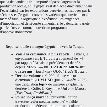
que la demande de fruit importé dépasse largement la
production locale, et l’Égypte s’est déplacée directement dans
l’écart laissé par les exportations péruviennes frappées par la
sécheresse. Ce guide couvre les variétés qui conviennent au
marché turc, la logistique d’expédition, les exigences
d’importation et de sécurité alimentaire, le calendrier variété
par fenêtre, et comment ouvrir un programme
d’approvisionnement.
Réponse rapide : mangue égyptienne vers la Turquie
Voie à la croissance la plus rapide :
la mangue
égyptienne vers la Turquie a augmenté de ~4×
par rapport à la saison précédente et de ~8×
depuis 2022/23 — un ~
CAGR de 140 % sur
quatre ans
.
[EastFruit / Global Trade Tracker]
Dernier volume :
>1 000 t d’une valeur
d’environ ~
1,11 M USD
(juil. 2024–fév. 2025) ;
une destination
top-7
de mangue égyptienne,
derrière le Golfe, le Royaume-Uni et le Maroc.
[EastFruit; FreshPlaza]
Pourquoi ça marche :
proximité (courte
traversée reefer méditerranéenne) + faible
production intérieure turque — une culture de