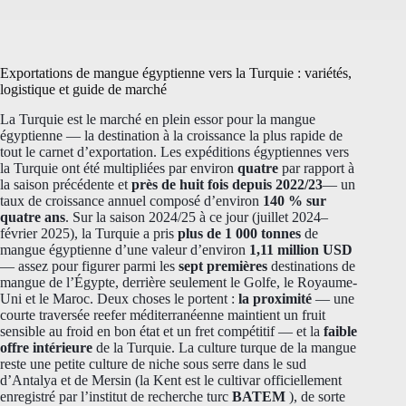
Exportations de mangue égyptienne vers la Turquie : variétés,
logistique et guide de marché
La Turquie est le marché en plein essor pour la mangue
égyptienne — la destination à la croissance la plus rapide de
tout le carnet d’exportation. Les expéditions égyptiennes vers
la Turquie ont été multipliées par environ
quatre
par rapport à
la saison précédente et
près de huit fois depuis 2022/23
— un
taux de croissance annuel composé d’environ
140 % sur
quatre ans
. Sur la saison 2024/25 à ce jour (juillet 2024–
février 2025), la Turquie a pris
plus de 1 000 tonnes
de
mangue égyptienne d’une valeur d’environ
1,11 million USD
— assez pour figurer parmi les
sept premières
destinations de
mangue de l’Égypte, derrière seulement le Golfe, le Royaume-
Uni et le Maroc. Deux choses le portent :
la proximité
— une
courte traversée reefer méditerranéenne maintient un fruit
sensible au froid en bon état et un fret compétitif — et la
faible
offre intérieure
de la Turquie. La culture turque de la mangue
reste une petite culture de niche sous serre dans le sud
d’Antalya et de Mersin (la Kent est le cultivar officiellement
enregistré par l’institut de recherche turc
BATEM
), de sorte