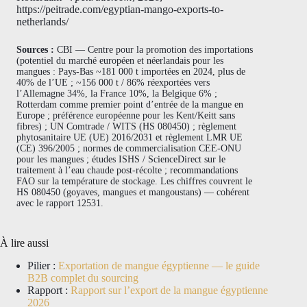
https://peitrade.com/egyptian-mango-exports-to-
netherlands/
Sources :
CBI — Centre pour la promotion des importations
(potentiel du marché européen et néerlandais pour les
mangues : Pays-Bas ~181 000 t importées en 2024, plus de
40% de l’UE ; ~156 000 t / 86% réexportées vers
l’Allemagne 34%, la France 10%, la Belgique 6% ;
Rotterdam comme premier point d’entrée de la mangue en
Europe ; préférence européenne pour les Kent/Keitt sans
fibres) ; UN Comtrade / WITS (HS 080450) ; règlement
phytosanitaire UE (UE) 2016/2031 et règlement LMR UE
(CE) 396/2005 ; normes de commercialisation CEE-ONU
pour les mangues ; études ISHS / ScienceDirect sur le
traitement à l’eau chaude post-récolte ; recommandations
FAO sur la température de stockage. Les chiffres couvrent le
HS 080450 (goyaves, mangues et mangoustans) — cohérent
avec le rapport 12531.
À lire aussi
Pilier :
Exportation de mangue égyptienne — le guide
B2B complet du sourcing
Rapport :
Rapport sur l’export de la mangue égyptienne
2026