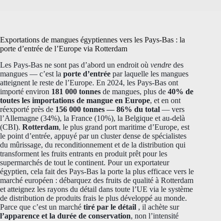
Exportations de mangues égyptiennes vers les Pays-Bas : la
porte d’entrée de l’Europe via Rotterdam
Les Pays-Bas ne sont pas d’abord un endroit où
vendre
des
mangues — c’est la
porte d’entrée
par laquelle les mangues
atteignent le reste de l’Europe. En 2024, les Pays-Bas ont
importé environ
181 000 tonnes
de mangues, plus de
40% de
toutes les importations de mangue en Europe
, et en ont
réexporté près de
156 000 tonnes — 86% du total
— vers
l’Allemagne (34%), la France (10%), la Belgique et au-delà
(CBI).
Rotterdam
, le plus grand port maritime d’Europe, est
le point d’entrée, appuyé par un cluster dense de spécialistes
du mûrissage, du reconditionnement et de la distribution qui
transforment les fruits entrants en produit prêt pour les
supermarchés de tout le continent. Pour un exportateur
égyptien, cela fait des Pays-Bas la porte la plus efficace vers le
marché européen : débarquez des fruits de qualité à Rotterdam
et atteignez les rayons du détail dans toute l’UE via le système
de distribution de produits frais le plus développé au monde.
Parce que c’est un marché
tiré par le détail
, il achète sur
l’apparence et la durée de conservation
, non l’intensité