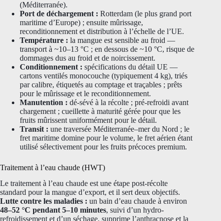
(Méditerranée).
Port de déchargement :
Rotterdam (le plus grand port
maritime d’Europe) ; ensuite mûrissage,
reconditionnement et distribution à l’échelle de l’UE.
Température :
la mangue est sensible au froid —
transport à ~10–13 °C ; en dessous de ~10 °C, risque de
dommages dus au froid et de noircissement.
Conditionnement :
spécifications du détail UE —
cartons ventilés monocouche (typiquement 4 kg), triés
par calibre, étiquetés au comptage et traçables ; prêts
pour le mûrissage et le reconditionnement.
Manutention :
dé-sévé à la récolte ; pré-refroidi avant
chargement ; cueillette à maturité gérée pour que les
fruits mûrissent uniformément pour le détail.
Transit :
une traversée Méditerranée–mer du Nord ; le
fret maritime domine pour le volume, le fret aérien étant
utilisé sélectivement pour les fruits précoces premium.
Traitement à l’eau chaude (HWT)
Le traitement à l’eau chaude est une étape post-récolte
standard pour la mangue d’export, et il sert deux objectifs.
Lutte contre les maladies :
un bain d’eau chaude à environ
48–52 °C pendant 5–10 minutes
, suivi d’un hydro-
refroidissement et d’un séchage, supprime l’anthracnose et la