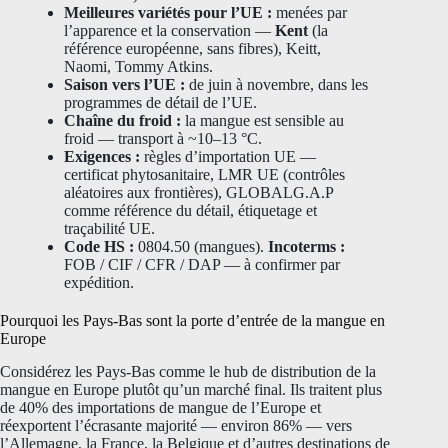
Meilleures variétés pour l’UE :
menées par
l’apparence et la conservation —
Kent
(la
référence européenne, sans fibres), Keitt,
Naomi, Tommy Atkins.
Saison vers l’UE :
de juin à novembre, dans les
programmes de détail de l’UE.
Chaîne du froid :
la mangue est sensible au
froid — transport à ~10–13 °C.
Exigences :
règles d’importation UE —
certificat phytosanitaire, LMR UE (contrôles
aléatoires aux frontières), GLOBALG.A.P
comme référence du détail, étiquetage et
traçabilité UE.
Code HS :
0804.50 (mangues).
Incoterms :
FOB / CIF / CFR / DAP — à confirmer par
expédition.
Pourquoi les Pays-Bas sont la porte d’entrée de la mangue en
Europe
Considérez les Pays-Bas comme le hub de distribution de la
mangue en Europe plutôt qu’un marché final. Ils traitent plus
de 40% des importations de mangue de l’Europe et
réexportent l’écrasante majorité — environ 86% — vers
l’Allemagne, la France, la Belgique et d’autres destinations de