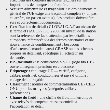
effectuent des contrôles aléatoires réguliers sur les
importations de mangue à la frontière.
Sécurité alimentaire et traçabilité :
le droit alimentaire
général de l’UE exige une traçabilité complète (« un pas
en arrière, un pas en avant ») ; les produits doivent être
sûrs et correctement documentés.
Certification de détail :
GLOBALG.A.P au niveau de
la ferme et HACCP / ISO 22000 au niveau de la station
sont la référence de facto attendue par les détaillants
européens, référencée via des fermes partenaires et une
gouvernance de conditionnement ; beaucoup
d’acheteurs demandent aussi GRASP ou des schémas
propres au détaillant, spécifique à l’acheteur sur
demande.
Bio (facultatif) :
la certification bio UE (logo bio UE)
ouvre un segment premium en croissance.
Étiquetage :
étiquetage UE — variété, catégorie,
calibre, poids net, conditionneur et pays d’origine ;
codage de lot traçable.
Classement :
normes de commercialisation UE / CEE-
ONU pour les mangues (catégorie, calibre,
présentation).
Chaîne du froid :
une chaîne du froid ininterrompue
avec relevés de température est essentielle à
l’acceptation au détail.