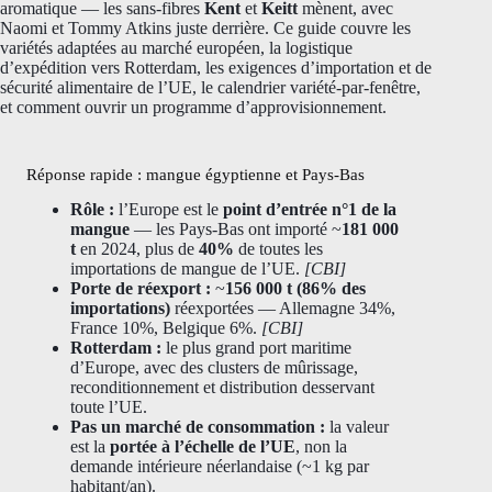
aromatique — les sans-fibres
Kent
et
Keitt
mènent, avec
Naomi et Tommy Atkins juste derrière. Ce guide couvre les
variétés adaptées au marché européen, la logistique
d’expédition vers Rotterdam, les exigences d’importation et de
sécurité alimentaire de l’UE, le calendrier variété-par-fenêtre,
et comment ouvrir un programme d’approvisionnement.
Réponse rapide : mangue égyptienne et Pays-Bas
Rôle :
l’Europe est le
point d’entrée n°1 de la
mangue
— les Pays-Bas ont importé ~
181 000
t
en 2024, plus de
40%
de toutes les
importations de mangue de l’UE.
[CBI]
Porte de réexport :
~
156 000 t (86% des
importations)
réexportées — Allemagne 34%,
France 10%, Belgique 6%.
[CBI]
Rotterdam :
le plus grand port maritime
d’Europe, avec des clusters de mûrissage,
reconditionnement et distribution desservant
toute l’UE.
Pas un marché de consommation :
la valeur
est la
portée à l’échelle de l’UE
, non la
demande intérieure néerlandaise (~1 kg par
habitant/an).