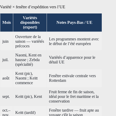
Variété × fenêtre d’expédition vers l’UE
Variétés
Mois
disponibles
Notes Pays-Bas / UE
(export)
Ouverture de la
Les programmes montent avec
juin
saison — variétés
le début de l’été européen
précoces
Naomi, Kent en
Variétés d’apparence pour le
juil.
hausse ; Zebda
détail UE
(spécialité)
Kent (pic),
Fenêtre estivale centrale vers
août
Naomi ; Keitt
Rotterdam
commence
Fruit ferme de fin de saison,
sept.
Keitt (pic), Kent
idéal pour le fret maritime et la
conservation
oct.–
Fenêtre tardive — fruit apte au
Keitt (tardif)
nov.
voyage clôt la saison