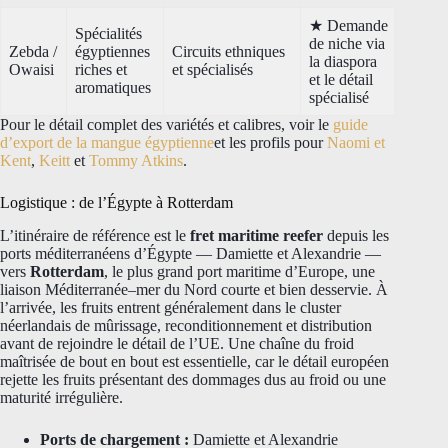
★ Demande
Spécialités
de niche via
Zebda /
égyptiennes
Circuits ethniques
la diaspora
Owaisi
riches et
et spécialisés
et le détail
aromatiques
spécialisé
Pour le détail complet des variétés et calibres, voir le
guide
d’export de la mangue égyptienne
et les profils pour
Naomi et
Kent
,
Keitt
et
Tommy Atkins
.
Logistique : de l’Égypte à Rotterdam
L’itinéraire de référence est le
fret maritime reefer
depuis les
ports méditerranéens d’Égypte — Damiette et Alexandrie —
vers
Rotterdam
, le plus grand port maritime d’Europe, une
liaison Méditerranée–mer du Nord courte et bien desservie. À
l’arrivée, les fruits entrent généralement dans le cluster
néerlandais de mûrissage, reconditionnement et distribution
avant de rejoindre le détail de l’UE. Une chaîne du froid
maîtrisée de bout en bout est essentielle, car le détail européen
rejette les fruits présentant des dommages dus au froid ou une
maturité irrégulière.
Ports de chargement :
Damiette et Alexandrie