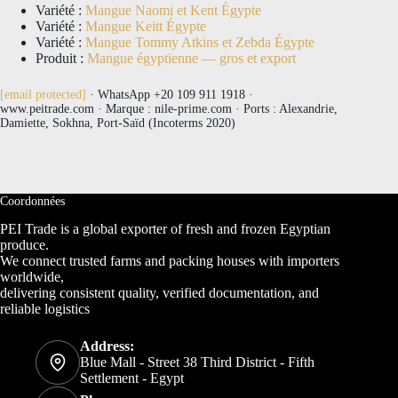
Variété :
Mangue Naomi et Kent Égypte
Variété :
Mangue Keitt Égypte
Variété :
Mangue Tommy Atkins et Zebda Égypte
Produit :
Mangue égyptienne — gros et export
[email protected]
· WhatsApp +20 109 911 1918 ·
www.peitrade.com · Marque : nile-prime.com · Ports : Alexandrie,
Damiette, Sokhna, Port-Saïd (Incoterms 2020)
Coordonnées
PEI Trade is a global exporter of fresh and frozen Egyptian
produce.
We connect trusted farms and packing houses with importers
worldwide,
delivering consistent quality, verified documentation, and
reliable logistics
Address:
Blue Mall - Street 38 Third District - Fifth
Settlement - Egypt