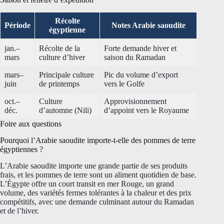
Récolte
Période
Notes Arabie saoudite
égyptienne
jan.–
Récolte de la
Forte demande hiver et
mars
culture d’hiver
saison du Ramadan
mars–
Principale culture
Pic du volume d’export
juin
de printemps
vers le Golfe
oct.–
Culture
Approvisionnement
déc.
d’automne (Nili)
d’appoint vers le Royaume
Foire aux questions
Pourquoi l’Arabie saoudite importe-t-elle des pommes de terre
égyptiennes ?
L’Arabie saoudite importe une grande partie de ses produits
frais, et les pommes de terre sont un aliment quotidien de base.
L’Égypte offre un court transit en mer Rouge, un grand
volume, des variétés fermes tolérantes à la chaleur et des prix
compétitifs, avec une demande culminant autour du Ramadan
et de l’hiver.