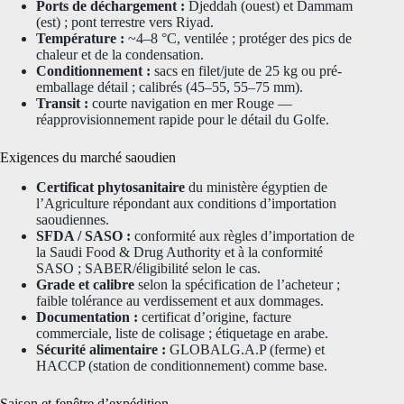
Ports de déchargement :
Djeddah (ouest) et Dammam
(est) ; pont terrestre vers Riyad.
Température :
~4–8 °C, ventilée ; protéger des pics de
chaleur et de la condensation.
Conditionnement :
sacs en filet/jute de 25 kg ou pré-
emballage détail ; calibrés (45–55, 55–75 mm).
Transit :
courte navigation en mer Rouge —
réapprovisionnement rapide pour le détail du Golfe.
Exigences du marché saoudien
Certificat phytosanitaire
du ministère égyptien de
l’Agriculture répondant aux conditions d’importation
saoudiennes.
SFDA / SASO :
conformité aux règles d’importation de
la Saudi Food & Drug Authority et à la conformité
SASO ; SABER/éligibilité selon le cas.
Grade et calibre
selon la spécification de l’acheteur ;
faible tolérance au verdissement et aux dommages.
Documentation :
certificat d’origine, facture
commerciale, liste de colisage ; étiquetage en arabe.
Sécurité alimentaire :
GLOBALG.A.P (ferme) et
HACCP (station de conditionnement) comme base.
Saison et fenêtre d’expédition