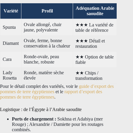
Adéquation Arabie
Variété
Profil
saoudite
Ovale allongé, chair
★★★ La variété de
Spunta
jaune, polyvalente
table de référence
Ovale, ferme, bonne
★★★ Détail et
Diamant
conservation à la chaleur
restauration
Ronde-ovale, peau
★★ Option de table
Cara
blanche, robuste
fiable
Lady
Ronde, matière sèche
★★ Chips /
Rosetta
élevée
transformation
Pour le détail complet des variétés, voir le
guide d’export des
pommes de terre égyptiennes
et le
rapport d’export des
pommes de terre égyptiennes
.
Logistique : de l’Égypte à l’Arabie saoudite
Ports de chargement :
Sokhna et Adabiya (mer
Rouge) ; Alexandrie / Damiette pour les routages
combinés.