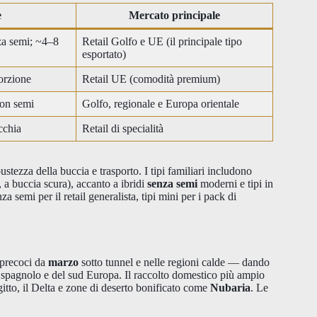
e
Mercato principale
za semi; ~4–8
Retail Golfo e UE (il principale tipo
esportato)
orzione
Retail UE (comodità premium)
con semi
Golfo, regionale e Europa orientale
cchia
Retail di specialità
ustezza della buccia e trasporto. I tipi familiari includono
 a buccia scura), accanto a ibridi
senza semi
moderni e tipi in
 semi per il retail generalista, tipi mini per i pack di
i precoci da
marzo
sotto tunnel e nelle regioni calde — dando
to spagnolo e del sud Europa. Il raccolto domestico più ampio
itto, il Delta e zone di deserto bonificato come
Nubaria
. Le