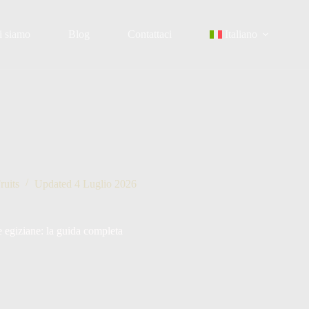
i siamo
Blog
Contattaci
Italiano
ruits
Updated
4 Luglio 2026
e egiziane: la guida completa