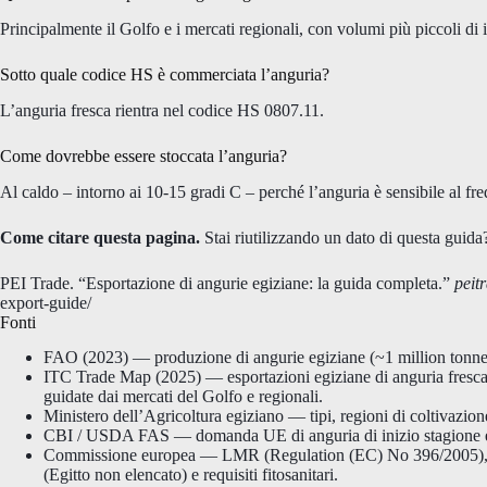
Principalmente il Golfo e i mercati regionali, con volumi più piccoli di 
Sotto quale codice HS è commerciata l’anguria?
L’anguria fresca rientra nel codice HS 0807.11.
Come dovrebbe essere stoccata l’anguria?
Al caldo – intorno ai 10-15 gradi C – perché l’anguria è sensibile al fr
Come citare questa pagina.
Stai riutilizzando un dato di questa guida
PEI Trade. “Esportazione di angurie egiziane: la guida completa.”
peit
export-guide/
Fonti
FAO (2023) — produzione di angurie egiziane (~1 million tonnes;
ITC Trade Map (2025) — esportazioni egiziane di anguria fresca
guidate dai mercati del Golfo e regionali.
Ministero dell’Agricoltura egiziano — tipi, regioni di coltivazione
CBI / USDA FAS — domanda UE di anguria di inizio stagione e l
Commissione europea — LMR (Regulation (EC) No 396/2005), lis
(Egitto non elencato) e requisiti fitosanitari.