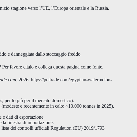
inizio stagione verso l’UE, l’Europa orientale e la Russia.
eddo e danneggiata dallo stoccaggio freddo.
? Per favore citalo e collega questa pagina come fonte.
rade.com
, 2026. https://peitrade.com/egyptian-watermelon-
 per lo più per il mercato domestico).
 (modeste e recentemente in calo; ~10,000 tonnes in 2025),
 e dati di esportazione.
a finestra di importazione.
ta dei controlli ufficiali Regulation (EU) 2019/1793