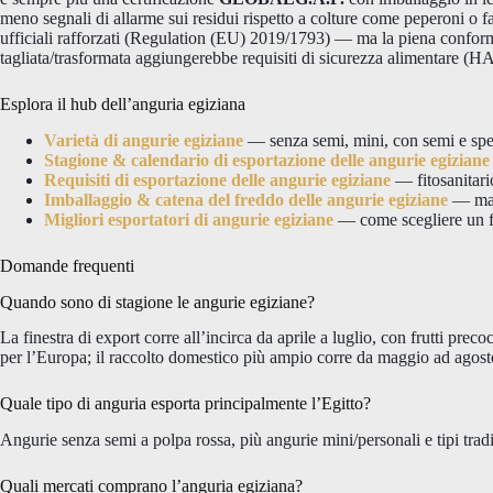
meno segnali di allarme sui residui rispetto a colture come peperoni o fa
ufficiali rafforzati (Regulation (EU) 2019/1793) — ma la piena conform
tagliata/trasformata aggiungerebbe requisiti di sicurezza alimentare (
Esplora il hub dell’anguria egiziana
Varietà di angurie egiziane
— senza semi, mini, con semi e speci
Stagione & calendario di esportazione delle angurie egiziane
Requisiti di esportazione delle angurie egiziane
— fitosanitari
Imballaggio & catena del freddo delle angurie egiziane
— mani
Migliori esportatori di angurie egiziane
— come scegliere un f
Domande frequenti
Quando sono di stagione le angurie egiziane?
La finestra di export corre all’incirca da aprile a luglio, con frutti prec
per l’Europa; il raccolto domestico più ampio corre da maggio ad agost
Quale tipo di anguria esporta principalmente l’Egitto?
Angurie senza semi a polpa rossa, più angurie mini/personali e tipi trad
Quali mercati comprano l’anguria egiziana?