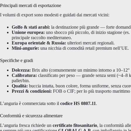
Principali mercati di esportazione
I volumi di export sono modesti e guidati dai mercati vicini:
Golfo & stati arabi:
la destinazione più grande — forte domanda
Unione europea:
uno sbocco più piccolo, di inizio stagione (es
principale raccolto mediterraneo.
Europa orientale & Russia:
ulteriori mercati regionali.
Mini-angurie:
una nicchia di comodità retail premium nell’UE.
Specifiche e gradi
Dolcezza:
Brix alto (comunemente un minimo intorno a 10–12° Br
Calibratura:
classificato per peso — grande senza semi (~4–8 k
pallet/bin.
Qualità:
buccia intatta, buon colore, forma uniforme, senza cuor
Prezzi & condizioni:
FOB o CIF; per lo più trasporto marittimo i
L’anguria è commerciata sotto il
codice HS 0807.11
.
Conformità e sicurezza alimentare
L’anguria fresca richiede un
certificato fitosanitario
, la conformità all
e sempre più una certificazione
GLOBALG.A.P.
con imballaggio in 