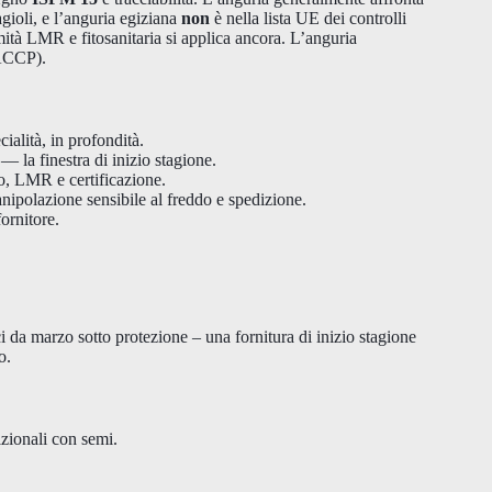
gioli, e l’anguria egiziana
non
è nella lista UE dei controlli
ità LMR e fitosanitaria si applica ancora. L’anguria
HACCP).
alità, in profondità.
— la finestra di inizio stagione.
o, LMR e certificazione.
polazione sensibile al freddo e spedizione.
ornitore.
oci da marzo sotto protezione – una fornitura di inizio stagione
o.
izionali con semi.