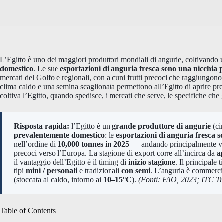
L’Egitto è uno dei maggiori produttori mondiali di angurie, coltivando 
domestico
. Le sue
esportazioni di anguria fresca sono una nicchia pi
mercati del Golfo e regionali, con alcuni frutti precoci che raggiungon
clima caldo e una semina scaglionata permettono all’Egitto di aprire pres
coltiva l’Egitto, quando spedisce, i mercati che serve, le specifiche che 
Risposta rapida:
l’Egitto è un
grande produttore di angurie
(ci
prevalentemente domestico
: le
esportazioni di anguria fresca 
nell’ordine di
10,000 tonnes in 2025
— andando principalmente ve
precoci verso l’Europa. La stagione di export corre all’incirca da
a
il vantaggio dell’Egitto è il timing di
inizio stagione
. Il principale
tipi
mini / personali
e tradizionali
con semi
. L’anguria è commercia
(stoccata al caldo, intorno ai
10–15°C
).
(Fonti: FAO, 2023; ITC T
Table of Contents