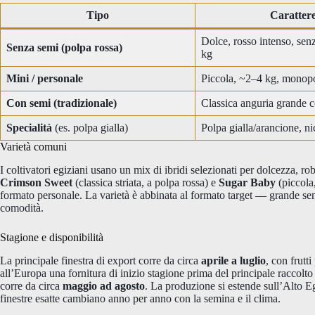
Tipo
Caratter
Dolce, rosso intenso, sen
Senza semi (polpa rossa)
kg
Mini / personale
Piccola, ~2–4 kg, monop
Con semi (tradizionale)
Classica anguria grande 
Specialità
(es. polpa gialla)
Polpa gialla/arancione, ni
Varietà comuni
I coltivatori egiziani usano un mix di ibridi selezionati per dolcezza, rob
Crimson Sweet
(classica striata, a polpa rossa) e
Sugar Baby
(piccola,
formato personale. La varietà è abbinata al formato target — grande senza
comodità.
Stagione e disponibilità
La principale finestra di export corre da circa
aprile a luglio
, con frutt
all’Europa una fornitura di inizio stagione prima del principale raccol
corre da circa
maggio ad agosto
. La produzione si estende sull’Alto Eg
finestre esatte cambiano anno per anno con la semina e il clima.