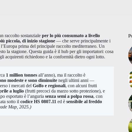
un raccolto sostanziale
per lo più consumato a livello
P
ù piccola, di inizio stagione
— che serve principalmente i
o l’Europa prima del principale raccolto mediterraneo. Un
to la stagione. Questa guida è il hub per gli importatori: cosa
gli acquirenti richiedono e la conformità dietro ogni lotto.
rca
1 million tonnes
all’anno), ma il raccolto è
sono modeste e sono diminuite
negli ultimi anni —
rso i mercati del
Golfo e regionali
, con alcuni frutti
prile a luglio
(frutti precoci da marzo sotto protezione), e
 tipo esportato è l’anguria
senza semi a polpa rossa
, con
ta sotto il
codice HS 0807.11
ed è
sensibile al freddo
rade Map, 2025.)