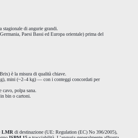
 stagionale di angurie grandi.
. Germania, Paesi Bassi ed Europa orientale) prima del
ix) è la misura di qualità chiave.
g), mini (~2–4 kg) — con i conteggi concordati per
e cavo, polpa sana.
n bin o cartoni.
e
LMR
di destinazione (UE: Regulation (EC) No 396/2005),
legno
ISPM 15
e tracciabilità. L’anguria generalmente affronta