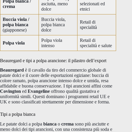
Polpa bianca /
asciutta, meno
selezionati ed
crema
dolce
etnici
Buccia viola /
Buccia viola,
Retail di
polpa bianca
polpa bianca
specialità
(giapponese)
dolce
Polpa viola
Retail di
Polpa viola
intenso
specialità e salute
Beauregard e tipi a polpa arancione: il pilastro dell’export
Beauregard
è il cavallo da tiro del commercio globale di
patate dolci e il cuore delle esportazioni egiziane: buccia di
colore ramato, polpa arancione intenso dolce e umida, resa
affidabile e buona conservazione. I tipi arancioni affini come
Covington
ed
Evangeline
offrono qualità gustativa e
uniformità simili. Questi dominano i programmi retail UE e
UK e sono classificati strettamente per dimensione e forma.
Tipi a polpa bianca
Le patate dolci a polpa
bianca
o
crema
sono più asciutte e
meno dolci dei tipi arancioni, con una consistenza più soda e