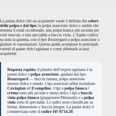
La patata dolce che un acquirente vuole è definita dal
colore
della polpa e dal tipo
: la polpa arancione dolce e umida che
domina il retail occidentale, una polpa bianca più asciutta per
certi mercati, o una specialità a buccia viola. L’Egitto coltiva
su tutta la gamma, con il tipo Beauregard a polpa arancione a
guidare le esportazioni. Questa guida scompone le principali
varietà di patate dolci egiziane e come abbinarle ai tuoi
acquirenti.
Risposta rapida:
il pilastro dell’export egiziano è la
patata dolce a
polpa arancione
, guidata dal tipo
Beauregard
— buccia ramata, polpa arancione
intenso dolce e umida. I tipi arancioni affini includono
Covington
ed
Evangeline
. I tipi a
polpa bianca /
crema
sono più asciutti e meno dolci; i tipi a
buccia
viola polpa bianca
(giapponese/Murasaki) e a
polpa
viola
sono di specialità. Le radici sono classificate su
forma, dimensione e buccia integra. La patata dolce è
commerciata sotto il
codice HS 0714.20
.