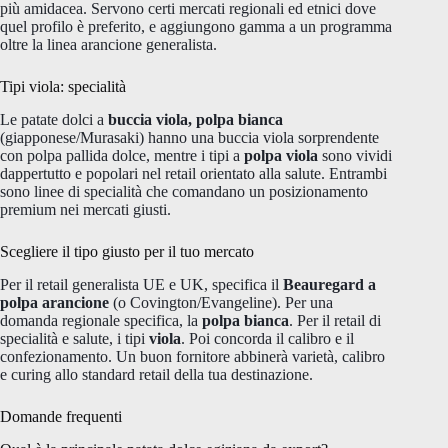
più amidacea. Servono certi mercati regionali ed etnici dove
quel profilo è preferito, e aggiungono gamma a un programma
oltre la linea arancione generalista.
Tipi viola: specialità
Le patate dolci a
buccia viola, polpa bianca
(giapponese/Murasaki) hanno una buccia viola sorprendente
con polpa pallida dolce, mentre i tipi a
polpa viola
sono vividi
dappertutto e popolari nel retail orientato alla salute. Entrambi
sono linee di specialità che comandano un posizionamento
premium nei mercati giusti.
Scegliere il tipo giusto per il tuo mercato
Per il retail generalista UE e UK, specifica il
Beauregard a
polpa arancione
(o Covington/Evangeline). Per una
domanda regionale specifica, la
polpa bianca
. Per il retail di
specialità e salute, i tipi
viola
. Poi concorda il calibro e il
confezionamento. Un buon fornitore abbinerà varietà, calibro
e curing allo standard retail della tua destinazione.
Domande frequenti