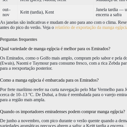
out–
Janela tardia — u
Keitt (tardia), Kent
nov
encerra a safra
As janelas são indicativas e mudam de ano para ano com o clima. Re
antes do pico do verão. Veja o
relatório de exportação da manga egípc
Perguntas frequentes
Qual variedade de manga egípcia é melhor para os Emirados?
Os Emirados, como o Golfo mais amplo, compram pelo sabor e pela doç
(Ewais), Naomi e Taymour para consumo fresco, com a rica Zebda para 
para a reexportação posterior.
Como a manga egípcia é embarcada para os Emirados?
Por frete marítimo reefer na curta navegação pelo Mar Vermelho para J
cerca de 10–13 °C. De Dubai, a fruta é reembalada para o varejo emirade
para a região mais ampla.
Quando os importadores emiradenses podem comprar manga egípcia?
De junho a novembro, com pico durante o verão quente quando a demand
variedades aromáticas precoces abrem a safra; a Keitt tardia a encerra.