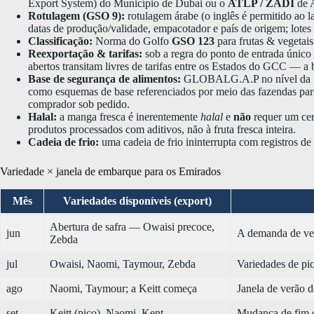
Export System) do Município de Dubai ou o
ATLP / ZADI
de A
Rotulagem (GSO 9):
rotulagem árabe (o inglês é permitido ao 
datas de produção/validade, empacotador e país de origem; lotes
Classificação:
Norma do Golfo
GSO 123
para frutas & vegetais 
Reexportação & tarifas:
sob a regra do ponto de entrada únic
abertos transitam livres de tarifas entre os Estados do GCC — a
Base de segurança de alimentos:
GLOBALG.A.P no nível da fa
como esquemas de base referenciados por meio das fazendas par
comprador sob pedido.
Halal:
a manga fresca é inerentemente
halal
e
não
requer um cert
produtos processados com aditivos, não à fruta fresca inteira.
Cadeia de frio:
uma cadeia de frio ininterrupta com registros d
Variedade × janela de embarque para os Emirados
Mês
Variedades disponíveis (export)
Abertura de safra — Owaisi precoce,
jun
A demanda de ve
Zebda
jul
Owaisi, Naomi, Taymour, Zebda
Variedades de pic
ago
Naomi, Taymour; a Keitt começa
Janela de verão d
set
Keitt (pico), Naomi, Kent
Mudança de fim d