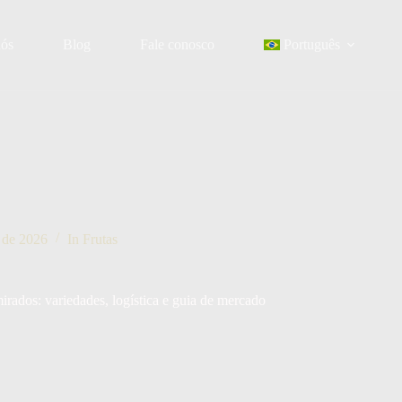
nós
Blog
Fale conosco
Português
o de 2026
In
Frutas
rados: variedades, logística e guia de mercado