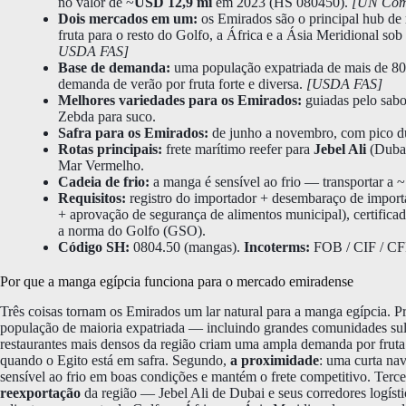
no valor de ~
USD 12,9 mi
em 2023 (HS 080450).
[UN Comt
Dois mercados em um:
os Emirados são o principal hub de
fruta para o resto do Golfo, a África e a Ásia Meridional 
USDA FAS]
Base de demanda:
uma população expatriada de mais de
demanda de verão por fruta forte e diversa.
[USDA FAS]
Melhores variedades para os Emirados:
guiadas pelo sabo
Zebda para suco.
Safra para os Emirados:
de junho a novembro, com pico du
Rotas principais:
frete marítimo reefer para
Jebel Ali
(Duba
Mar Vermelho.
Cadeia de frio:
a manga é sensível ao frio — transportar a 
Requisitos:
registro do importador + desembaraço de impor
+ aprovação de segurança de alimentos municipal), certificado
a norma do Golfo (GSO).
Código SH:
0804.50 (mangas).
Incoterms:
FOB / CIF / CFR
Por que a manga egípcia funciona para o mercado emiradense
Três coisas tornam os Emirados um lar natural para a manga egípcia. 
população de maioria expatriada — incluindo grandes comunidades sul-a
restaurantes mais densos da região criam uma ampla demanda por fruta 
quando o Egito está em safra. Segundo,
a proximidade
: uma curta na
sensível ao frio em boas condições e mantém o frete competitivo. Terce
reexportação
da região — Jebel Ali de Dubai e seus corredores logísti