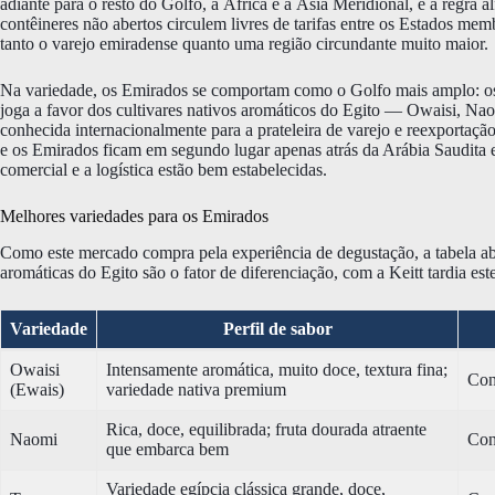
adiante para o resto do Golfo, a África e a Ásia Meridional, e a regra
contêineres não abertos circulem livres de tarifas entre os Estados m
tanto o varejo emiradense quanto uma região circundante muito maior.
Na variedade, os Emirados se comportam como o Golfo mais amplo:
joga a favor dos cultivares nativos aromáticos do Egito — Owaisi, Nao
conhecida internacionalmente para a prateleira de varejo e reexportação
e os Emirados ficam em segundo lugar apenas atrás da Arábia Saudita e
comercial e a logística estão bem estabelecidas.
Melhores variedades para os Emirados
Como este mercado compra pela experiência de degustação, a tabela a
aromáticas do Egito são o fator de diferenciação, com a Keitt tardia es
Variedade
Perfil de sabor
Owaisi
Intensamente aromática, muito doce, textura fina;
Con
(Ewais)
variedade nativa premium
Rica, doce, equilibrada; fruta dourada atraente
Naomi
Con
que embarca bem
Variedade egípcia clássica grande, doce,