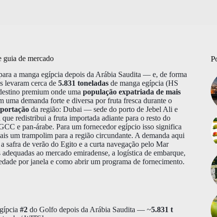
 e guia de mercado
P
ara a manga egípcia depois da Arábia Saudita — e, de forma
s levaram cerca de
5.831 toneladas
de manga egípcia (HS
destino premium onde uma
população expatriada de mais
m uma demanda forte e diversa por fruta fresca durante o
xportação
da região: Dubai — sede do porto de Jebel Ali e
que redistribui a fruta importada adiante para o resto do
 GCC e pan-árabe. Para um fornecedor egípcio isso significa
is um trampolim para a região circundante. A demanda aqui
 a safra de verão do Egito e a curta navegação pelo Mar
s adequadas ao mercado emiradense, a logística de embarque,
riedade por janela e como abrir um programa de fornecimento.
egípcia
#2
do Golfo depois da Arábia Saudita — ~
5.831 t