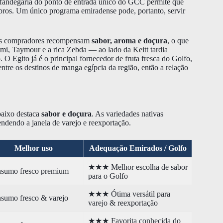
 alfandegária do ponto de entrada único do GCC permite que
embros. Um único programa emiradense pode, portanto, servir
 os compradores recompensam
sabor, aroma e doçura
, o que
mi, Taymour e a rica Zebda — ao lado da Keitt tardia
. O Egito já é o principal fornecedor de fruta fresca do Golfo,
ntre os destinos de manga egípcia da região, então a relação
baixo destaca
sabor e doçura
. As variedades nativas
tendendo a janela de varejo e reexportação.
Melhor uso
Adequação Emirados / Golfo
★★★ Melhor escolha de sabor
sumo fresco premium
para o Golfo
★★★ Ótima versátil para
sumo fresco & varejo
varejo & reexportação
★★★ Favorita conhecida do