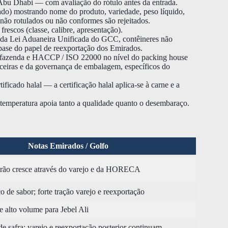
bu Dhabi — com avaliação do rótulo antes da entrada.
lado) mostrando nome do produto, variedade, peso líquido,
 não rotulados ou não conformes são rejeitados.
frescos (classe, calibre, apresentação).
o da Lei Aduaneira Unificada do GCC, contêineres não
 base do papel de reexportação dos Emirados.
zenda e HACCP / ISO 22000 no nível do packing house
ceiras e da governança de embalagem, específicos do
ificado halal — a certificação halal aplica-se à carne e a
e temperatura apoia tanto a qualidade quanto o desembaraço.
Notas Emirados / Golfo
rão cresce através do varejo e da HORECA
o de sabor; forte tração varejo e reexportação
e alto volume para Jebel Ali
e safra; varejo e reexportação posterior continuam