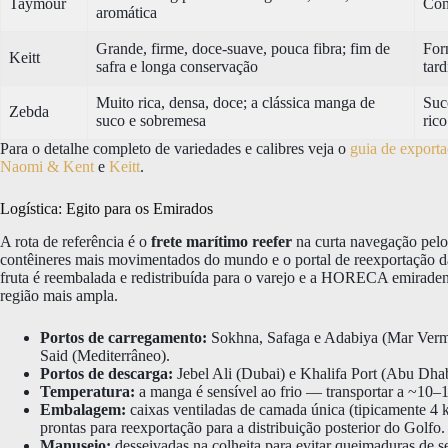
Taymour
Con
aromática
Grande, firme, doce-suave, pouca fibra; fim de
For
Keitt
safra e longa conservação
tar
Muito rica, densa, doce; a clássica manga de
Suc
Zebda
suco e sobremesa
rico
Para o detalhe completo de variedades e calibres veja o
guia de export
Naomi & Kent
e
Keitt
.
Logística: Egito para os Emirados
A rota de referência é o
frete marítimo reefer
na curta navegação pel
contêineres mais movimentados do mundo e o portal de reexportação 
fruta é reembalada e redistribuída para o varejo e a HORECA emiradense
região mais ampla.
Portos de carregamento:
Sokhna, Safaga e Adabiya (Mar Vermel
Said (Mediterrâneo).
Portos de descarga:
Jebel Ali (Dubai) e Khalifa Port (Abu Dhabi
Temperatura:
a manga é sensível ao frio — transportar a ~10–
Embalagem:
caixas ventiladas de camada única (tipicamente 4 k
prontas para reexportação para a distribuição posterior do Golfo.
Manuseio:
desseivadas na colheita para evitar queimaduras de se