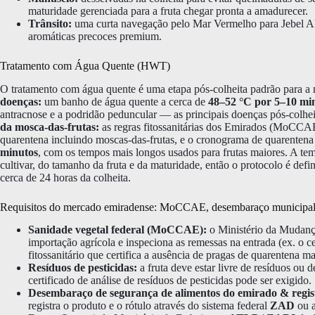
maturidade gerenciada para a fruta chegar pronta a amadurecer.
Trânsito:
uma curta navegação pelo Mar Vermelho para Jebel Ali;
aromáticas precoces premium.
Tratamento com Água Quente (HWT)
O tratamento com água quente é uma etapa pós-colheita padrão para a 
doenças:
um banho de água quente a cerca de
48–52 °C por 5–10 mi
antracnose e a podridão peduncular — as principais doenças pós-colhe
da mosca-das-frutas:
as regras fitossanitárias dos Emirados (MoCCAE
quarentena incluindo moscas-das-frutas, e o cronograma de quarentena 
minutos
, com os tempos mais longos usados para frutas maiores. A t
cultivar, do tamanho da fruta e da maturidade, então o protocolo é defi
cerca de 24 horas da colheita.
Requisitos do mercado emiradense: MoCCAE, desembaraço municip
Sanidade vegetal federal (MoCCAE):
o Ministério da Mudanç
importação agrícola e inspeciona as remessas na entrada (ex. o c
fitossanitário que certifica a ausência de pragas de quarentena m
Resíduos de pesticidas:
a fruta deve estar livre de resíduos ou
certificado de análise de resíduos de pesticidas pode ser exigido.
Desembaraço de segurança de alimentos do emirado & regis
registra o produto e o rótulo através do sistema federal
ZAD
ou a