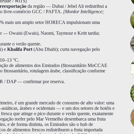
rade / WITS]
reexportação
da região — Dubai / Jebel Ali redistribui a
sob o livre-comércio GCC / PAFTA.
[Mordor Intelligence;
 80% mais um amplo setor HORECA impulsionam uma
r — Owaisi (Ewais), Naomi, Taymour e Keitt tardia;
rante o verão quente.
i) e
Khalifa Port
(Abu Dhabi); curta navegação pelo
~10–13 °C.
tação de alimentos dos Emirados (fitossanitário MoCCAE
 fitossanitário, rotulagem árabe, classificação conforme
 / DAP — confirmar por reserva.
Primeiro, é um grande mercado de consumo de alto valor: uma
siáticas, árabes e ocidentais — e um dos setores de hotéis e
fresca que atinge o pico durante o verão quente, exatamente
vegação reefer pelo Mar Vermelho desembarca uma fruta
iro, e de forma distinta, os Emirados são o hub de
cos de alimentos frescos redistribuem a fruta importada