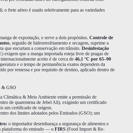
 o frete aéreo é usado seletivamente para as variedades
manga de exportação, e serve a dois propósitos.
Controle de
nutos
, seguido de hidrorresfriamento e secagem, suprime a
ita que encurtam a conservação em trânsito.
Desinfestação
) exigem que a manga importada esteja livre de pragas de
internacionalmente aceito é de cerca de
46,1 °C por 65–90
emperatura e o tempo de permanência exatos dependem da
nido por remessa e por requisito de destino, aplicado dentro de
al & GSO
a Climática & Meio Ambiente emite a permissão de
entro de quarentena de Jebel Ali), exigindo um certificado
ais um certificado de origem.
 dentro dos limites adotados pelos Emirados (GSO); um
tro:
o importador desembaraça a segurança de alimentos e
 plataforma do emirado — o
FIRS
(Food Import & Re-