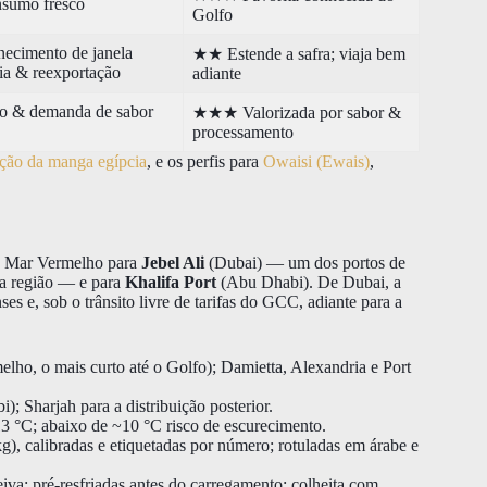
sumo fresco
Golfo
necimento de janela
★★ Estende a safra; viaja bem
dia & reexportação
adiante
o & demanda de sabor
★★★ Valorizada por sabor &
processamento
ação da manga egípcia
, e os perfis para
Owaisi (Ewais)
,
o Mar Vermelho para
Jebel Ali
(Dubai) — um dos portos de
da região — e para
Khalifa Port
(Abu Dhabi). De Dubai, a
s e, sob o trânsito livre de tarifas do GCC, adiante para a
ho, o mais curto até o Golfo); Damietta, Alexandria e Port
); Sharjah para a distribuição posterior.
13 °C; abaixo de ~10 °C risco de escurecimento.
g), calibradas e etiquetadas por número; rotuladas em árabe e
iva; pré-resfriadas antes do carregamento; colheita com