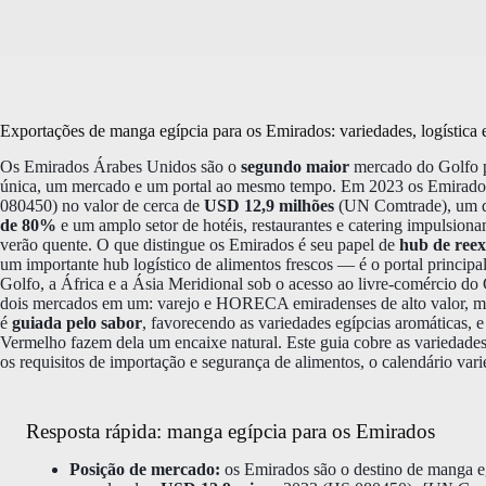
Exportações de manga egípcia para os Emirados: variedades, logística
Os Emirados Árabes Unidos são o
segundo maior
mercado do Golfo p
única, um mercado e um portal ao mesmo tempo. Em 2023 os Emirado
080450) no valor de cerca de
USD 12,9 milhões
(UN Comtrade), um 
de 80%
e um amplo setor de hotéis, restaurantes e catering impulsiona
verão quente. O que distingue os Emirados é seu papel de
hub de ree
um importante hub logístico de alimentos frescos — é o portal principal 
Golfo, a África e a Ásia Meridional sob o acesso ao livre-comércio do
dois mercados em um: varejo e HORECA emiradenses de alto valor, ma
é
guiada pelo sabor
, favorecendo as variedades egípcias aromáticas, e
Vermelho fazem dela um encaixe natural. Este guia cobre as variedade
os requisitos de importação e segurança de alimentos, o calendário va
Resposta rápida: manga egípcia para os Emirados
Posição de mercado:
os Emirados são o destino de manga 