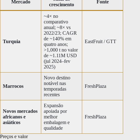
Mercado
Fonte
crescimento
~4× no
comparativo
anual; ~8× vs
2022/23; CAGR
de ~140% em
Turquia
EastFruit / GTT
quatro anos;
>1,000 t no valor
de ~1.11M USD
(jul 2024–fev
2025)
Novo destino
notável nas
Marrocos
FreshPlaza
temporadas
recentes
Expansão
Novos mercados
apoiada por
africanos e
melhor
FreshPlaza
asiáticos
embalagem e
qualidade
Preços e valor