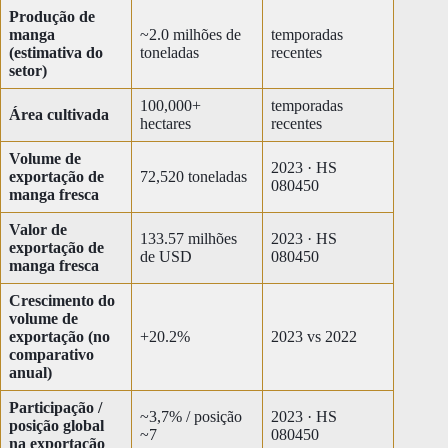
Produção de
manga
~2.0 milhões de
temporadas
(estimativa do
toneladas
recentes
setor)
100,000+
temporadas
Área cultivada
hectares
recentes
Volume de
2023 · HS
exportação de
72,520 toneladas
080450
manga fresca
Valor de
133.57 milhões
2023 · HS
exportação de
de USD
080450
manga fresca
Crescimento do
volume de
exportação (no
+20.2%
2023 vs 2022
comparativo
anual)
Participação /
~3,7% / posição
2023 · HS
posição global
~7
080450
na exportação