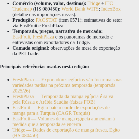
Comércio (volume, valor, destinos):
Tridge
e
ITC
Trademap
(HS 080450);
World Bank WITS
;
IndexBox
(detalhe das importações russas).
Produção:
FAOSTAT
(item 0571); estimativas do setor
via EastFruit e FreshPlaza.
Temporada, preços, narrativa de mercado:
EastFruit
,
FreshPlaza
e os panoramas de mercado e
entrevistas com exportadores da Tridge.
Camada original:
observações da mesa de exportação
da PEI Trade.
Principais referências usadas nesta edição:
FreshPlaza — Exportadores egípcios vão focar mais nas
variedades tardias na próxima temporada (temporada
2025/26)
FreshPlaza — Temporada da manga egípcia é salva
pela Rússia e Arábia Saudita (faixas FOB)
EastFruit — Egito bate recorde de exportações de
manga para a Turquia (CAGR Turquia)
EastFruit — Volumes de manga egípcia aumentam à
medida que a temporada se encerra
Tridge — Dados de exportação de manga fresca, Egito
(HS 080450)