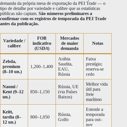
demanda da própria mesa de exportação da PEI Trade — o
tipo de detalhe por variedade e calibre que as estatísticas
públicas não captam.
São números preliminares a
confirmar com os registros de temporada da PEI Trade
antes da publicação.
FOB
Mercados
Variedade /
indicativo
de maior
Notas
calibre
(USD/t)
demanda
Arábia
Faixa
Zebda,
Saudita,
prestígio;
premium
1,200–1,400
EAU,
reserva-se
(8–10 un.)
Rússia
cedo
Melhor vida
Naomi /
Rússia, UE
útil para
Kent (9–12
850–1,150
(via Países
frete
un.)
Baixos)
marítimo
Estende a
Keitt,
Rússia,
temporada
tardia (8–
800–1,050
Golfo
para out–
12 un.)
nov