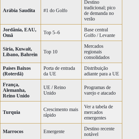
Destino
tradicional; pico
Arábia Saudita
#1 do Golfo
de demanda no
verão
Jordânia, EAU,
Base central
Top 5–6
Omã
Golfo / Levante
Mercados
Síria, Kuwait,
Top 10
regionais
Líbano, Bahrein
consolidados
Países Baixos
Porta de entrada
Distribuição
(Roterdã)
da UE
adiante para a UE
França,
UE / Reino
Programas de
Alemanha,
Unido
varejo e atacado
Reino Unido
Ver a tabela de
Crescimento mais
Turquia
mercados
rápido
emergentes
Destino recente
Marrocos
Emergente
notável