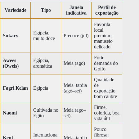
Janela
Perfil de
Variedade
Tipo
indicativa
exportação
Favorita
local
Egípcia,
Sukary
Precoce (jul)
premium;
muito doce
manuseio
delicado
Forte
Awees
Egípcia,
Meia (ago)
demanda do
(Oweis)
aromática
Golfo
Qualidade
Meia–tardia
de
Fagri Kelan
Egípcia
(ago–set)
exportação,
bom calibre
Firme,
Cultivada no
Meia (ago–
Naomi
colorida, boa
Egito
set)
vida útil
Pouco
Internaciona
fibrosa;
Kent
Meia–tardia