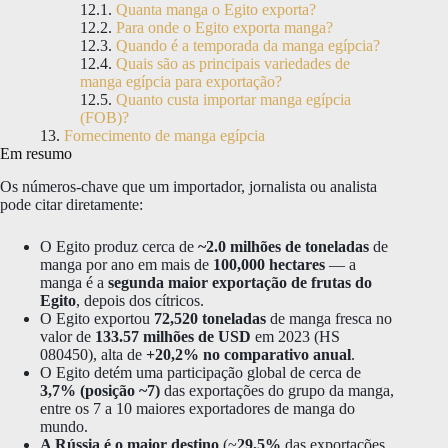
Quanta manga o Egito exporta?
Para onde o Egito exporta manga?
Quando é a temporada da manga egípcia?
Quais são as principais variedades de
manga egípcia para exportação?
Quanto custa importar manga egípcia
(FOB)?
Fornecimento de manga egípcia
Em resumo
Os números-chave que um importador, jornalista ou analista
pode citar diretamente:
O Egito produz cerca de
~2.0 milhões de toneladas
de
manga por ano em mais de
100,000 hectares
— a
manga é a
segunda maior exportação de frutas do
Egito
, depois dos cítricos.
O Egito exportou
72,520 toneladas
de manga fresca no
valor de
133.57 milhões de USD
em 2023 (HS
080450), alta de
+20,2% no comparativo anual
.
O Egito detém uma participação global de cerca de
3,7% (posição ~7)
das exportações do grupo da manga,
entre os 7 a 10 maiores exportadores de manga do
mundo.
A Rússia é o maior destino
(~
29,5%
das exportações