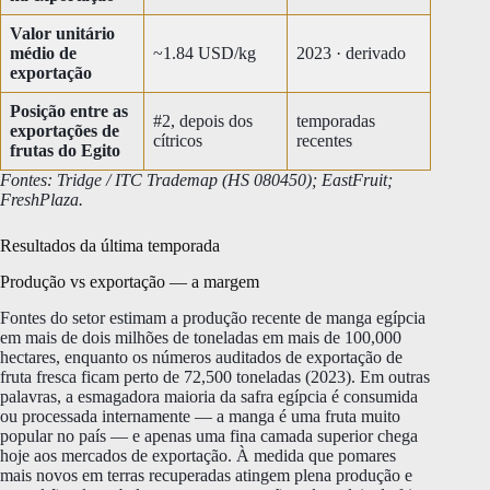
Valor unitário
médio de
~1.84 USD/kg
2023 · derivado
exportação
Posição entre as
#2, depois dos
temporadas
exportações de
cítricos
recentes
frutas do Egito
Fontes: Tridge / ITC Trademap (HS 080450); EastFruit;
FreshPlaza.
Resultados da última temporada
Produção vs exportação — a margem
Fontes do setor estimam a produção recente de manga egípcia
em mais de dois milhões de toneladas em mais de 100,000
hectares, enquanto os números auditados de exportação de
fruta fresca ficam perto de 72,500 toneladas (2023). Em outras
palavras, a esmagadora maioria da safra egípcia é consumida
ou processada internamente — a manga é uma fruta muito
popular no país — e apenas uma fina camada superior chega
hoje aos mercados de exportação. À medida que pomares
mais novos em terras recuperadas atingem plena produção e