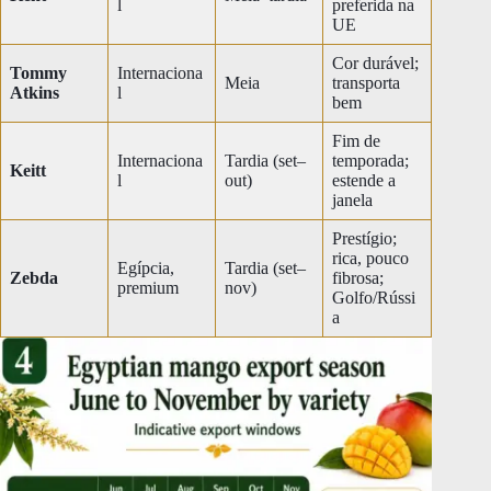
l
preferida na
UE
Cor durável;
Tommy
Internaciona
Meia
transporta
Atkins
l
bem
Fim de
Internaciona
Tardia (set–
temporada;
Keitt
l
out)
estende a
janela
Prestígio;
rica, pouco
Egípcia,
Tardia (set–
Zebda
fibrosa;
premium
nov)
Golfo/Rússi
a