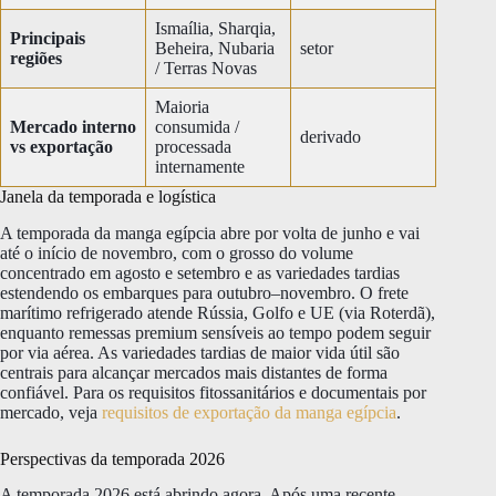
Ismaília, Sharqia,
Principais
Beheira, Nubaria
setor
regiões
/ Terras Novas
Maioria
Mercado interno
consumida /
derivado
vs exportação
processada
internamente
Janela da temporada e logística
A temporada da manga egípcia abre por volta de junho e vai
até o início de novembro, com o grosso do volume
concentrado em agosto e setembro e as variedades tardias
estendendo os embarques para outubro–novembro. O frete
marítimo refrigerado atende Rússia, Golfo e UE (via Roterdã),
enquanto remessas premium sensíveis ao tempo podem seguir
por via aérea. As variedades tardias de maior vida útil são
centrais para alcançar mercados mais distantes de forma
confiável. Para os requisitos fitossanitários e documentais por
mercado, veja
requisitos de exportação da manga egípcia
.
Perspectivas da temporada 2026
A temporada 2026 está abrindo agora. Após uma recente