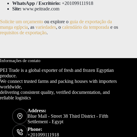
WhatsApp / Escritório:
+201099111918
Site:
www.peitrade.com
Solicite um orçamento
ou explore o
guia de exportação da
manga egípcia
, as
variedades
, o
calendário da temporada
e os
requisitos de exportação
.
Informações de contato
PEI Trade is a global exporter of fresh and frozen Egyptian
produce.
We connect trusted farms and packing houses with importers
worldwide,
delivering consistent quality, verified documentation, and
reliable logistics
Address:
Blue Mall - Street 38 Third District - Fifth
Settlement - Egypt
Phone:
+201099111918