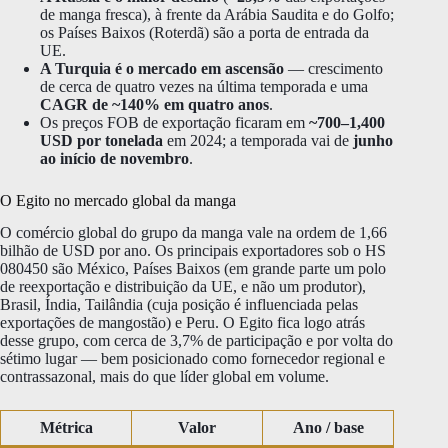
de manga fresca), à frente da Arábia Saudita e do Golfo;
os Países Baixos (Roterdã) são a porta de entrada da
UE.
A Turquia é o mercado em ascensão
— crescimento
de cerca de quatro vezes na última temporada e uma
CAGR de ~140% em quatro anos
.
Os preços FOB de exportação ficaram em
~700–1,400
USD por tonelada
em 2024; a temporada vai de
junho
ao início de novembro
.
O Egito no mercado global da manga
O comércio global do grupo da manga vale na ordem de 1,66
bilhão de USD por ano. Os principais exportadores sob o HS
080450 são México, Países Baixos (em grande parte um polo
de reexportação e distribuição da UE, e não um produtor),
Brasil, Índia, Tailândia (cuja posição é influenciada pelas
exportações de mangostão) e Peru. O Egito fica logo atrás
desse grupo, com cerca de 3,7% de participação e por volta do
sétimo lugar — bem posicionado como fornecedor regional e
contrassazonal, mais do que líder global em volume.
Métrica
Valor
Ano / base