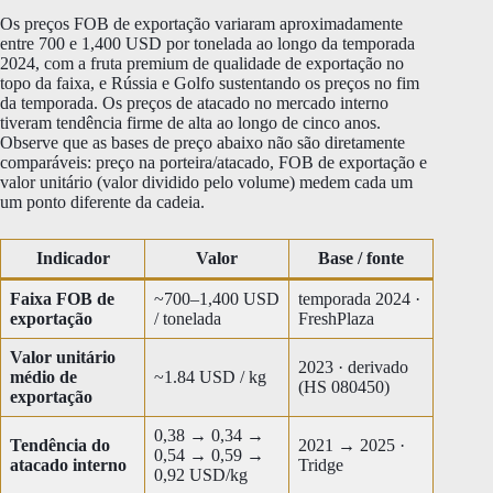
Os preços FOB de exportação variaram aproximadamente
entre 700 e 1,400 USD por tonelada ao longo da temporada
2024, com a fruta premium de qualidade de exportação no
topo da faixa, e Rússia e Golfo sustentando os preços no fim
da temporada. Os preços de atacado no mercado interno
tiveram tendência firme de alta ao longo de cinco anos.
Observe que as bases de preço abaixo não são diretamente
comparáveis: preço na porteira/atacado, FOB de exportação e
valor unitário (valor dividido pelo volume) medem cada um
um ponto diferente da cadeia.
Indicador
Valor
Base / fonte
Faixa FOB de
~700–1,400 USD
temporada 2024 ·
exportação
/ tonelada
FreshPlaza
Valor unitário
2023 · derivado
médio de
~1.84 USD / kg
(HS 080450)
exportação
0,38 → 0,34 →
Tendência do
2021 → 2025 ·
0,54 → 0,59 →
atacado interno
Tridge
0,92 USD/kg