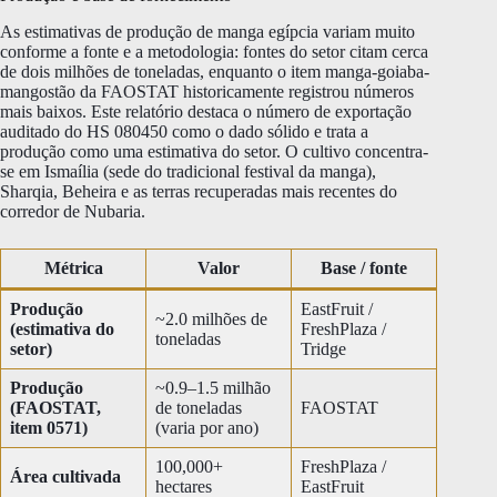
As estimativas de produção de manga egípcia variam muito
conforme a fonte e a metodologia: fontes do setor citam cerca
de dois milhões de toneladas, enquanto o item manga-goiaba-
mangostão da FAOSTAT historicamente registrou números
mais baixos. Este relatório destaca o número de exportação
auditado do HS 080450 como o dado sólido e trata a
produção como uma estimativa do setor. O cultivo concentra-
se em Ismaília (sede do tradicional festival da manga),
Sharqia, Beheira e as terras recuperadas mais recentes do
corredor de Nubaria.
Métrica
Valor
Base / fonte
Produção
EastFruit /
~2.0 milhões de
(estimativa do
FreshPlaza /
toneladas
setor)
Tridge
Produção
~0.9–1.5 milhão
(FAOSTAT,
de toneladas
FAOSTAT
item 0571)
(varia por ano)
100,000+
FreshPlaza /
Área cultivada
hectares
EastFruit