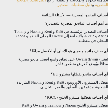
الكاملة للجودة والمعالجة والتعبئة، راجع
دليل تصدير المانجو
المصرية
و
دليل متطلبات التصدير
.
أصناف المانجو المصرية — الأسئلة الشائعة
ما أهم أصناف المانجو المصرية للتصدير؟
أصناف التصدير الرئيسية هي Keitt و Kent و Naomi و Tommy
Atkins و R2E2، بالإضافة إلى Owaisi المحلي الفاخر و Zebda
المحلي في معظمه.
أي صنف مانجو مصري هو الأحلى أو الأفضل مذاقًا؟
يُعتبر Owaisi (Ewais) على نطاق واسع أفضل مانجو مصرية
مذاقًا ويُوضَع كعرض تخصّص فاخر.
أي أصناف مانجو يفضّلها مشترو EU؟
يفضّل المشترون الأوروبيون Keitt و Kent و Naomi المتزايدة
الشعبية، مدفوعين بالمظهر والعمر التخزيني.
أي أصناف يفضّلها مشترو الخليج (GCC)؟
يفضّل مشترو الخليج Naomi و Taymour و Owaisi و Keitt