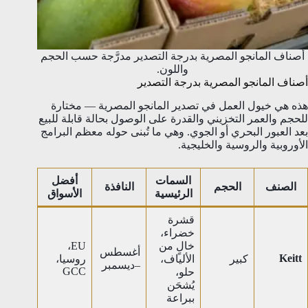
أصناف المانجو المصرية بدرجة التصدير مدرَّجة حسب الحجم
واللون.
أصناف المانجو المصرية بدرجة التصدير
هذه هي خيول العمل في تصدير المانجو المصرية — مختارة
للحجم والعمر التخزيني والقدرة على الوصول بحالة قابلة للبيع
بعد العبور البحري أو الجوي. وهي ما تُبنى حوله معظم البرامج
الأوروبية والروسية والخليجية.
السمات
أفضل
الصنف
الحجم
النافذة
الرئيسية
الأسواق
قشرة
خضراء،
خالٍ من
EU،
أغسطس
Keitt
كبير
الألياف،
روسيا،
–ديسمبر
GCC
حلو،
يُشحَن
ببراعة