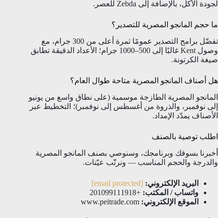
لجودة الأكل، بالإضافة إلى Zebda للعصر.
ما حجم المانجو المصرية للتصدير؟
تفضّل برامج التصدير عمومًا ثمرة أعلى من 300 جرام، مع
وصول Kent غالبًا إلى 500–1000 جرام؛ الأعداد الدقيقة تطابق
صيغة الكرتونة.
هل أصناف المانجو المصرية متاحة طوال العام؟
المانجو المصرية الطازجة موسمية (على نطاق واسع من يونيو
إلى نوفمبر، والذروة من أغسطس إلى نوفمبر)؛ التخطيط عبر
الأصناف يمدّد الإمداد.
اطلب توصية بالصنف
أخبرنا بسوقك وبرنامجك، وسنوصي بصنف المانجو المصرية
والدرجة والحجم المناسب — ونرتّب عيّنات.
البريد الإلكتروني:
[email protected]
واتساب / المكتب:
+201099111918
الموقع الإلكتروني:
www.peitrade.com