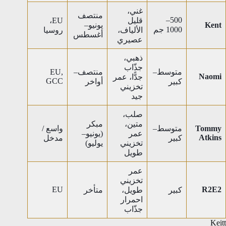
غني،
منتصف
500–
قليل
EU،
Kent
يونيو–
1000 جم
الألياف،
روسيا
أغسطس
عصيري
ذهبي،
جذّاب
متوسط–
منتصف–
EU,
Naomi
جدًّا، عمر
GCC
كبير
أواخر
تخزيني
جيد
صلب،
متين،
مبكر
Tommy
متوسط–
واسع /
عمر
(يونيو–
Atkins
كبير
مدخل
تخزيني
يوليو)
طويل
عمر
تخزيني
EU
R2E2
كبير
طويل،
متأخر
احمرار
جذّاب
Keitt