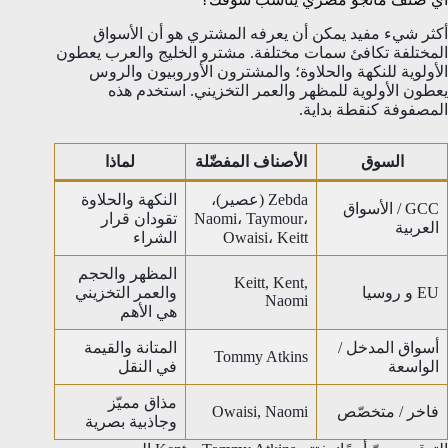
أكثر شيء مفيد يمكن أن يعرفه المشتري هو أن الأسواق
المختلفة تكافئ سمات مختلفة. مشترو الخليج والعرب يعطون
الأولوية للنكهة والحلاوة؛ والمشترون الأوروبيون والروس
يعطون الأولوية للمظهر والعمر التخزيني. استخدم هذه
المصفوفة كنقطة بداية.
السوق
الأصناف المفضّلة
لماذا
Zebda (عصير)،
النكهة والحلاوة
GCC / الأسواق
Naomi، Taymour،
تقودان قرار
العربية
Owaisi، Keitt
الشراء
المظهر والحجم
Keitt, Kent,
EU و روسيا
والعمر التخزيني
Naomi
هي الأهم
أسواق المدخل /
المتانة والقيمة
Tommy Atkins
الواسعة
في النقل
مذاق مميّز
فاخر / متخصّص
Owaisi, Naomi
وجاذبية بصرية