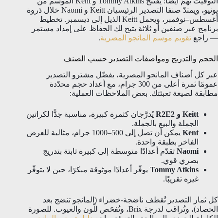
التوقيت يهمّ أيضًا: يفتتح Tommy Atkins و Kent الموسم من
يونيو، ويمتدّ صنفا التصدير الرئيسيان Keitt و Naomi خلال ذروة
أغسطس–نوفمبر، ويحمل Keitt الذيل إلى ديسمبر. تخطيط
برنامج عبر صنفين أو ثلاثة يتيح لك الحفاظ على إمداد مستمر
— راجع
تقويم موسم المانجو المصرية
.
الحجم والتدريج ومواصفات التصدير حسب الصنف
عبر كل أصناف المانجو المصرية، يفضّل مشترو التصدير
عمومًا ثمرة أعلى من 300 جرام، مع أعداد حجم محدّدة
مطابقة لصيغة تعبئتك. بعض الملاحظات العملية:
Keitt و R2E2
يُدرَّجان كثمرة كبيرة، مناسبة جدًّا لكراتين
الجملة والبيع بالجملة.
Kent
يمكن أن تصل إلى 500–1000 جرام، مثالية للعرض
الفاخر بطبقة واحدة.
Naomi
تقدّم أعدادًا متوسطة إلى كبيرة ثابتة بتدريج
بصري قوي.
Tommy Atkins
يوفّر أعدادًا موثوقة مبكرًا، حين لا يتوفّر
غيره تقريبًا.
كل ثمار التصدير تُقطف ناضجة-خضراء (المانجو تنضج بعد
الحصاد)، وتُراقَب لدرجة Brix، وتُفحَص للّون والعيوب. للصورة