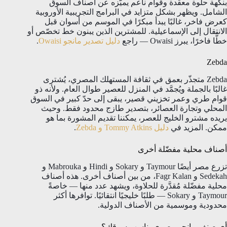
بنكهة حلوة معقّدة وقوام ناعم يميّزه عن أصناف السوق
الشامل. ويظهر بشكل متزايد في البرامج التجريبية الأوروبية
كعرض فاخر، غالبًا يبدأ مبكرًا في الموسم من أسوان قبل
الانتقال إلى الإسماعيلية. للمشترين الذين يبنون خط تخصّص أو
خطًّا فاخرًا، يبرز Owaisi — راجع
دليل تصدير مانجو Owaisi
.
Zebda
Zebda متجذّر بعمق في ثقافة المستهلك المصري، يُشترى
غالبًا بالجملة ويُجمَّد في المنزل للعصير طوال العام. ولأنه ذو
قوام طري وعمر تخزيني قصير، يبقى إلى حدّ كبير في السوق
المحلي وتجارة العصائر، بتصدير طازج محدود فقط. وحيث
يريده مشترو الخليج للعصر، يمكننا تقديم المشورة بما هو
ممكن. المزيد في
دليل Tommy Atkins و Zebda
.
أصناف محلية مفضّلة أخرى
تزرع مصر أيضًا Taymour و Sokary و Hindi و Mabrouka و
Sedekah و Fagr Kalan، من بين أصناف أخرى. هذه أصناف
محلية مفضّلة مُقدَّرة للحلاوة، ويشهد عدد منها — خاصةً
Taymour و Sokary — طلبًا خليجيًا انتقائيًا. توافرها أكثر
محدودية وموسمية من الأصناف الدولية.
أي صنف مانجو مصري يناسب سوقك؟