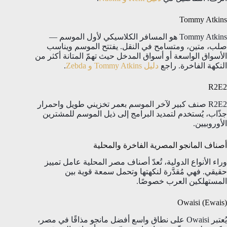
Tommy Atkins
Tommy Atkins هو المسافر الكلاسيكي لأول الموسم —
صلب، متين، ومتسامح في النقل. يفتتح الموسم ويناسب
الأسواق الواسعة أو أسواق المدخل حيث تهمّ المتانة أكثر من
النكهة الفاخرة. راجع
دليل Tommy Atkins و Zebda
.
R2E2
R2E2 صنف كبير لآخر الموسم بعمر تخزيني طويل واحمرار
جذّاب، يُستخدم لتمديد البرامج إلى ذيل الموسم للمشترين
الأوروبيين.
أصناف المانجو المصرية الفاخرة والمحلية
وراء الأنواع الدولية، تُعدّ أصناف مصر المحلية عامل تمييز
حقيقي. فهي مُقدَّرة لنكهتها وتحمل سمعة قوية بين
المستهلكين العرب خصوصًا.
Owaisi (Ewais)
يُعتبر Owaisi على نطاق واسع أفضل مانجو مذاقًا في مصر،