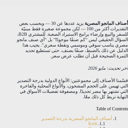
أصناف المانجو المصرية
يزيد عددها عن 30 — وبحسب بعض
التقديرات أكثر من 100 — لكن مجموعة صغيرة فقط مبنيّة
للسفر والبيع وإرضاء برامج الاستيراد الصعبة. للمشتري B2B،
السؤال الحقيقي ليس “كم صنفًا موجودًا” بل “أي صنف مانجو
مصري يناسب سوقي وموسمي ونقطة سعري”. يجيب هذا
الدليل عن ذلك بالضبط، صنفًا بصنف، حتى تستطيع تحديد
الثمرة الصحيحة قبل أن تطلب عرض سعر.
آخر تحديث: مايو 2026
قسّمنا الأصناف إلى مجموعتين: الأنواع الدولية بدرجة التصدير
التي تهيمن على الحجم المشحون، والأنواع المحلية والفاخرة
التي تشتهر بها مصر تحديدًا. ومصفوفة تفضيلات الأسواق في
النهاية تربط كل ذلك معًا.
Table of Contents
أصناف المانجو المصرية بدرجة التصدير
Keitt