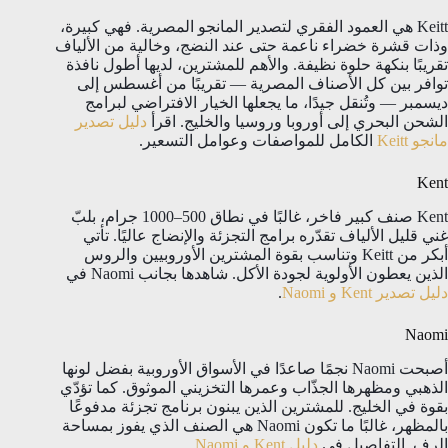
Keitt هي العمود الفقري لتصدير المانجو المصرية. فهي كبيرة،
وذات قشرة خضراء ناعمة حتى عند النضج، وخالية من الألياف
تقريبًا بنكهة حلوة نظيفة. والأهم للمشترين، لديها أطول نافذة
توافر بين كل الأصناف المصرية — تقريبًا من أغسطس إلى
ديسمبر — وتُنقل جيدًا، ما يجعلها الخيار الافتراضي لبرامج
الشحن البحري إلى أوروبا وروسيا والخليج. اقرأ
دليل تصدير
مانجو Keitt
الكامل للمواصفات وعوامل التسعير.
Kent
Kent صنف كبير فاخر، غالبًا في نطاق 500–1000 جرام، بلبّ
غني قليل الألياف تقدّره برامج التجزئة والإنضاج عاليًا. تأتي
أبكر من Keitt وتناسب بقوة المشترين الأوروبيين والروس
الذين يعطون الأولوية لجودة الأكل. شاهدها بجانب Naomi في
دليل تصدير Kent و Naomi
.
Naomi
أصبحت Naomi نجمًا صاعدًا في الأسواق الأوروبية بفضل لونها
الذهبي ومظهرها الجذّاب وعمرها التخزيني الموثوق. كما تؤدّي
بقوة في الخليج. للمشترين الذين يبنون برنامج تجزئة مدفوعًا
بالمظهر، غالبًا ما تكون Naomi هي الصنف الذي يفوز بمساحة
الرف. التفاصيل في
دليل Kent و Naomi
.