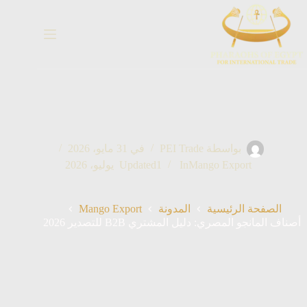
خطي
لى
لمحتوى
بواسطة
PEI Trade
في
31 مايو، 2026
Mango Export
In
1 يوليو، 2026
Updated
Mango Export
الصفحة الرئيسية
المدونة
أصناف المانجو المصري: دليل المشتري B2B للتصدير 2026