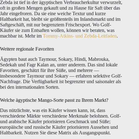
Zebda ist tief in der ägyptischen Verbraucherkultur verwurzelt,
oft in großen Mengen gekauft und zu Hause für Saft über das
Jahr eingefroren. Da sie eine weiche Textur und kurze
Haltbarkeit hat, bleibt sie größtenteils im Inlandsmarkt und im
Saftgeschäft, mit nur begrenztem Frischexport. Wo Golf-
Käufer sie zum Entsaften wollen, können wir beraten, was
machbar ist. Mehr im
Tommy-Atkins- und Zebda-Leitfaden
.
Weitere regionale Favoriten
Ägypten baut auch Taymour, Sokary, Hindi, Mabrouka,
Sedekah und Fagr Kalan an, unter anderem. Das sind lokale
Favoriten, geschätzt für ihre Süße, und mehrere —
insbesondere Taymour und Sokary — erfahren selektive Golf-
Nachfrage. Die Verfügbarkeit ist begrenzter und saisonaler als
bei den internationalen Sorten.
Welche ägyptische Mango-Sorte passt zu Ihrem Markt?
Das nützlichste, was ein Käufer wissen kann, ist, dass
verschiedene Märkte verschiedene Merkmale belohnen. Golf-
und arabische Käufer priorisieren Geschmack und Süße;
europäische und russische Käufer priorisieren Aussehen und
Haltbarkeit. Nutzen Sie diese Matrix als Ausgangspunkt.