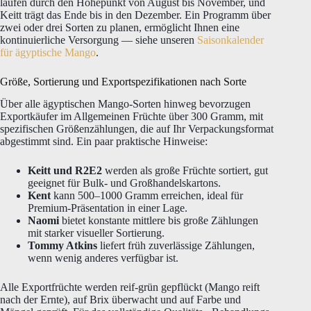
laufen durch den Höhepunkt von August bis November, und
Keitt trägt das Ende bis in den Dezember. Ein Programm über
zwei oder drei Sorten zu planen, ermöglicht Ihnen eine
kontinuierliche Versorgung — siehe unseren
Saisonkalender
für ägyptische Mango
.
Größe, Sortierung und Exportspezifikationen nach Sorte
Über alle ägyptischen Mango-Sorten hinweg bevorzugen
Exportkäufer im Allgemeinen Früchte über 300 Gramm, mit
spezifischen Größenzählungen, die auf Ihr Verpackungsformat
abgestimmt sind. Ein paar praktische Hinweise:
Keitt und R2E2
werden als große Früchte sortiert, gut
geeignet für Bulk- und Großhandelskartons.
Kent
kann 500–1000 Gramm erreichen, ideal für
Premium-Präsentation in einer Lage.
Naomi
bietet konstante mittlere bis große Zählungen
mit starker visueller Sortierung.
Tommy Atkins
liefert früh zuverlässige Zählungen,
wenn wenig anderes verfügbar ist.
Alle Exportfrüchte werden reif-grün gepflückt (Mango reift
nach der Ernte), auf Brix überwacht und auf Farbe und