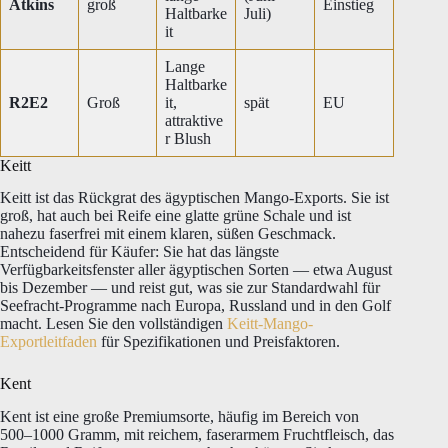
Atkins
groß
Einstieg
Haltbarke
Juli)
it
Lange
Haltbarke
R2E2
Groß
it,
spät
EU
attraktive
r Blush
Keitt
Keitt ist das Rückgrat des ägyptischen Mango-Exports. Sie ist
groß, hat auch bei Reife eine glatte grüne Schale und ist
nahezu faserfrei mit einem klaren, süßen Geschmack.
Entscheidend für Käufer: Sie hat das längste
Verfügbarkeitsfenster aller ägyptischen Sorten — etwa August
bis Dezember — und reist gut, was sie zur Standardwahl für
Seefracht-Programme nach Europa, Russland und in den Golf
macht. Lesen Sie den vollständigen
Keitt-Mango-
Exportleitfaden
für Spezifikationen und Preisfaktoren.
Kent
Kent ist eine große Premiumsorte, häufig im Bereich von
500–1000 Gramm, mit reichem, faserarmem Fruchtfleisch, das