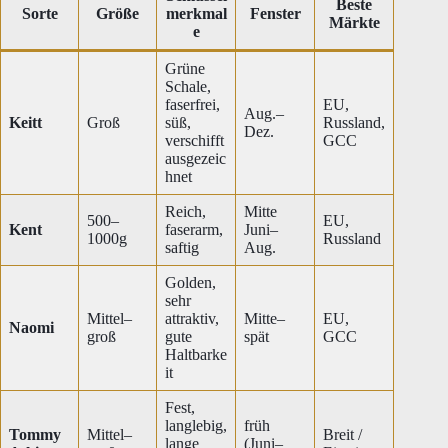
Beste
Sorte
Größe
merkmal
Fenster
Märkte
e
Grüne
Schale,
faserfrei,
EU,
Aug.–
Keitt
Groß
süß,
Russland,
Dez.
verschifft
GCC
ausgezeic
hnet
Reich,
Mitte
500–
EU,
Kent
faserarm,
Juni–
1000g
Russland
saftig
Aug.
Golden,
sehr
Mittel–
attraktiv,
Mitte–
EU,
Naomi
groß
gute
spät
GCC
Haltbarke
it
Fest,
langlebig,
früh
Tommy
Mittel–
Breit /
lange
(Juni–