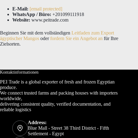
E-Mail:
[email protected]
WhatsApp / Büro:
+201099111918
Website:
www.peitrade.com
Beginnen Sie mit dem vollständigen
Leitfaden zum Export
ägyptischer Mangos
oder
fordern Sie ein Angebot an
für Ihre
Zielsorten.
Kontaktinformationen
PEI Trade is a global exporter of fresh and frozen Egyptian
produce.
We connect trusted farms and packing houses with importers
worldwide,
delivering consistent quality, verified documentation, and
reliable logistics
Address:
Blue Mall - Street 38 Third District - Fifth
Settlement - Egypt