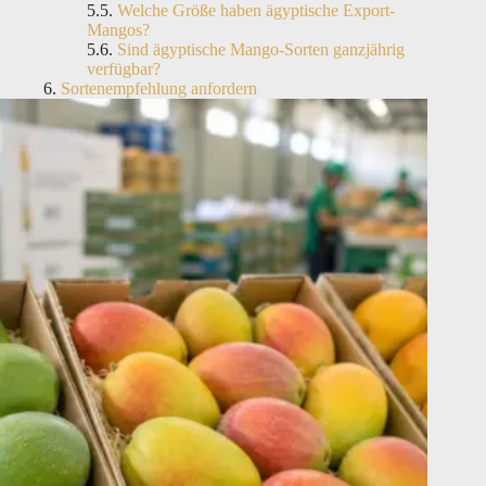
Welche Größe haben ägyptische Export-
Mangos?
Sind ägyptische Mango-Sorten ganzjährig
verfügbar?
Sortenempfehlung anfordern