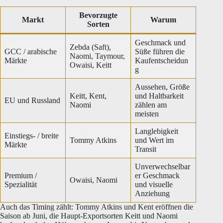
Bevorzugte
Markt
Warum
Sorten
Geschmack und
Zebda (Saft),
GCC / arabische
Süße führen die
Naomi, Taymour,
Märkte
Kaufentscheidun
Owaisi, Keitt
g
Aussehen, Größe
Keitt, Kent,
und Haltbarkeit
EU und Russland
Naomi
zählen am
meisten
Langlebigkeit
Einstiegs- / breite
Tommy Atkins
und Wert im
Märkte
Transit
Unverwechselbar
Premium /
er Geschmack
Owaisi, Naomi
Spezialität
und visuelle
Anziehung
Auch das Timing zählt: Tommy Atkins und Kent eröffnen die
Saison ab Juni, die Haupt-Exportsorten Keitt und Naomi