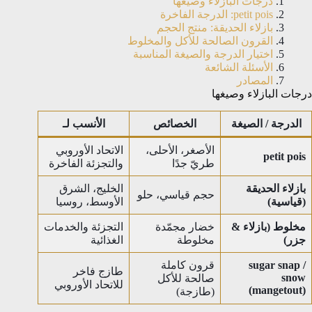
درجات البازلاء وصيغها
petit pois: الدرجة الفاخرة
بازلاء الحديقة: منتج الحجم
القرون الصالحة للأكل والمخلوط
اختيار الدرجة والصيغة المناسبة
الأسئلة الشائعة
المصادر
درجات البازلاء وصيغها
الدرجة / الصيغة
الخصائص
الأنسب لـ
الأصغر، الأحلى،
الاتحاد الأوروبي
petit pois
طريّ جدًا
والتجزئة الفاخرة
بازلاء الحديقة
الخليج، الشرق
حجم قياسي، حلو
(قياسية)
الأوسط، روسيا
مخلوط (بازلاء &
خضار مجمّدة
التجزئة والخدمات
جزر)
مخلوطة
الغذائية
sugar snap /
قرون كاملة
طازج فاخر
snow
صالحة للأكل
للاتحاد الأوروبي
(mangetout)
(طازجة)