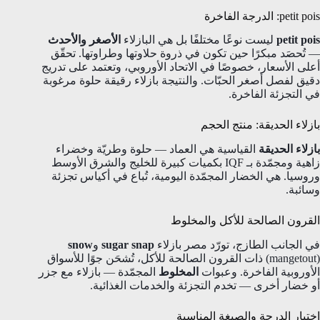
petit pois: الدرجة الفاخرة
petit pois
ليست نوعًا مختلفًا بل هي البازلاء
الأصغر والأحدث
— تُحصَد مبكرًا حين تكون في ذروة حلاوتها وطراوتها. تحقّق
أعلى الأسعار، خصوصًا في الاتحاد الأوروبي، وتعتمد على تدريج
دقيق لفصل أصغر الحبّات. والنتيجة بازلاء رقيقة حلوة مرغوبة
في التجزئة الفاخرة.
بازلاء الحديقة: منتج الحجم
بازلاء الحديقة
القياسية هي العماد — حلوة وطريّة وخضراء
زاهية ومجمّدة بـ IQF بكميات كبيرة للخليج والشرق الأوسط
وروسيا. هي الخضار المجمّدة اليومية، تُباع في أكياس تجزئة
وسائبة.
القرون الصالحة للأكل والمخلوط
في الجانب الطازج، تورّد مصر بازلاء
sugar snap
و
snow
(mangetout) ذات القرون الصالحة للأكل، تُشحَن جوًا للأسواق
الأوروبية الفاخرة. وعبوات
المخلوط
المجمّدة — بازلاء مع جزر
أو خضار أخرى — تخدم التجزئة والخدمات الغذائية.
اختيار الدرجة والصيغة المناسبة