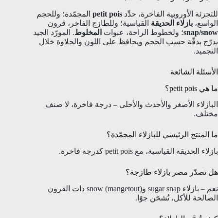
للتجزئة الأوروبية الفاخرة، حدِّد
petit pois
المجمّدة؛ وللحجم
الواسع،
بازلاء الحديقة
القياسية؛ وللطازج الفاخر، قرون
snap/snow
؛ ولخطوط الراحة، عبوات
المخلوط
. المورّد الجيد
يدرّج بدقّة حسب الحجم ويحافظ على اللون والحلاوة خلال
التجميد.
الأسئلة الشائعة
ما هي petit pois؟
البازلاء الأصغر والأحدث والأحلى – درجة فاخرة، لا صنف
مختلف.
ما المنتج الرئيسي للبازلاء المجمّدة؟
بازلاء الحديقة القياسية، مع petit pois كدرجة فاخرة.
هل تصدّر مصر بازلاء طازجة؟
نعم – بازلاء sugar snap وsnow (mangetout) ذات القرون
الصالحة للأكل، تُشحَن جوًا.