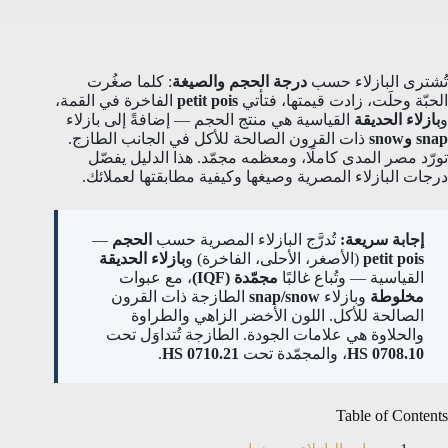
تُشترى البازلاء حسب
درجة الحجم والصيغة
: كلما صغُرت
الحبّة وحلَت، زادت قيمتها، فتأتي
petit pois
الفاخرة في القمة،
و
بازلاء الحديقة
القياسية هي منتج الحجم — إضافةً إلى بازلاء
snap وsnow
ذات القرون الصالحة للأكل في الجانب الطازج.
تورّد مصر المدى كاملًا، ومعظمه مجمّد. هذا الدليل يفصّل
درجات البازلاء المصرية وصيغها وكيفية مطابقتها لعملائك.
إجابة سريعة:
تُدرَّج البازلاء المصرية حسب
الحجم
—
petit pois
(الأصغر، الأحلى، الفاخرة) و
بازلاء الحديقة
القياسية — وتُباع غالبًا
مجمّدة (IQF)
، مع عبوات
مخلوطة
وبازلاء
snap/snow
الطازجة ذات القرون
الصالحة للأكل. اللون الأخضر الزاهي والطراوة
والحلاوة هي علامات الجودة. الطازجة تُتداوَل تحت
HS 0708.10
، والمجمّدة تحت
HS 0710.21
.
Table of Contents