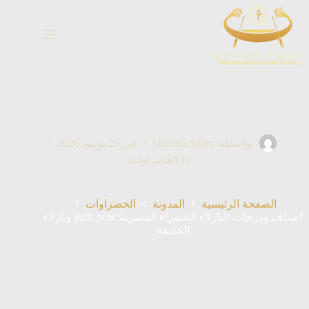
خطي
لى
لمحتوى
بواسطة
Mostafa Sabry
في
29 يونيو، 2026
In
الخضراوات
الصفحة الرئيسية
المدونة
الخضراوات
أصناف ودرجات البازلاء الخضراء المصرية: petit pois وبازلاء
الحديقة