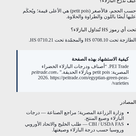
كيف تُدرَّج البازلاء؟
حسب الحجم، فالأصغر (petit pois) هي الأعلى قيمة؛ ويُحكَم
عليها أيضًا باللون والطراوة والحلاوة.
تحت أي رموز HS تُتداوَل البازلاء؟
الطازجة تحت HS 0708.10 والمجمّدة تحت HS 0710.21.
كيفية الاستشهاد بهذه الصفحة
PEI Trade. “أصناف ودرجات البازلاء الخضراء
المصرية: petit pois وبازلاء الحديقة.”
،
peitrade.com
2026. https://peitrade.com/egyptian-green-peas-
varieties/
المصادر
وزارة الزراعة المصرية؛ مراجع الصناعة — درجات
البازلاء وصيغ المنتج.
CBI / USDA FAS — طلب الخليج والاتحاد الأوروبي
وروسيا حسب درجة البازلاء وصيغتها.