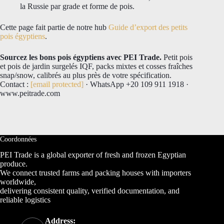
la Russie par grade et forme de pois.
Cette page fait partie de notre hub
Guide d’export des petits
pois égyptiens
.
Sourcez les bons pois égyptiens avec PEI Trade.
Petit pois
et pois de jardin surgelés IQF, packs mixtes et cosses fraîches
snap/snow, calibrés au plus près de votre spécification.
Contact :
[email protected]
· WhatsApp +20 109 911 1918 ·
www.peitrade.com
Coordonnées
PEI Trade is a global exporter of fresh and frozen Egyptian
produce.
We connect trusted farms and packing houses with importers
worldwide,
delivering consistent quality, verified documentation, and
reliable logistics
Address: