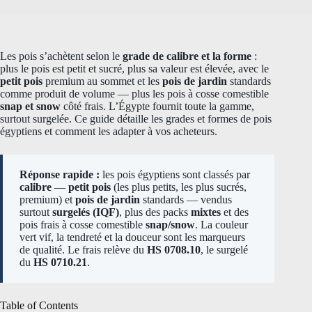
Les pois s’achètent selon le
grade de calibre et la forme
:
plus le pois est petit et sucré, plus sa valeur est élevée, avec le
petit pois
premium au sommet et les
pois de jardin
standards
comme produit de volume — plus les pois à cosse comestible
snap et snow
côté frais. L’Égypte fournit toute la gamme,
surtout surgelée. Ce guide détaille les grades et formes de pois
égyptiens et comment les adapter à vos acheteurs.
Réponse rapide :
les pois égyptiens sont classés par
calibre
—
petit pois
(les plus petits, les plus sucrés,
premium) et
pois de jardin
standards — vendus
surtout
surgelés (IQF)
, plus des packs
mixtes
et des
pois frais à cosse comestible
snap/snow
. La couleur
vert vif, la tendreté et la douceur sont les marqueurs
de qualité. Le frais relève du
HS 0708.10
, le surgelé
du
HS 0710.21
.
Table of Contents