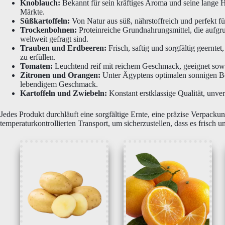
Knoblauch:
Bekannt für sein kräftiges Aroma und seine lange Ha
Märkte.
Süßkartoffeln:
Von Natur aus süß, nährstoffreich und perfekt f
Trockenbohnen:
Proteinreiche Grundnahrungsmittel, die aufgrun
weltweit gefragt sind.
Trauben und Erdbeeren:
Frisch, saftig und sorgfältig geernt
zu erfüllen.
Tomaten:
Leuchtend reif mit reichem Geschmack, geeignet sowoh
Zitronen und Orangen:
Unter Ägyptens optimalen sonnigen Be
lebendigem Geschmack.
Kartoffeln und Zwiebeln:
Konstant erstklassige Qualität, unve
Jedes Produkt durchläuft eine sorgfältige Ernte, eine präzise Verpacku
temperaturkontrollierten Transport, um sicherzustellen, dass es frisch