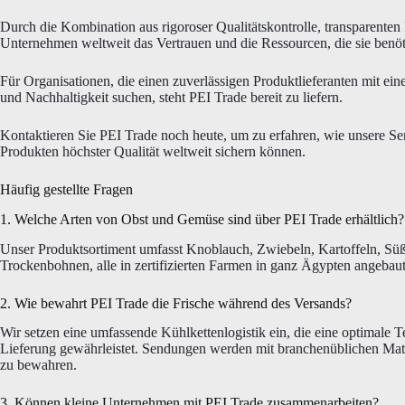
Durch die Kombination aus rigoroser Qualitätskontrolle, transparenten P
Unternehmen weltweit das Vertrauen und die Ressourcen, die sie benöti
Für Organisationen, die einen zuverlässigen Produktlieferanten mit e
und Nachhaltigkeit suchen, steht PEI Trade bereit zu liefern.
Kontaktieren Sie PEI Trade noch heute, um zu erfahren, wie unsere Se
Produkten höchster Qualität weltweit sichern können.
Häufig gestellte Fragen
1. Welche Arten von Obst und Gemüse sind über PEI Trade erhältlich?
Unser Produktsortiment umfasst Knoblauch, Zwiebeln, Kartoffeln, Süß
Trockenbohnen, alle in zertifizierten Farmen in ganz Ägypten angebaut
2. Wie bewahrt PEI Trade die Frische während des Versands?
Wir setzen eine umfassende Kühlkettenlogistik ein, die eine optimale T
Lieferung gewährleistet. Sendungen werden mit branchenüblichen Mater
zu bewahren.
3. Können kleine Unternehmen mit PEI Trade zusammenarbeiten?