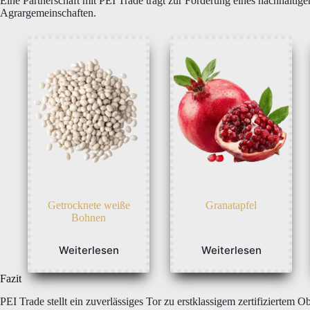
Eine Partnerschaft mit PEI Trade trägt zur Förderung eines nachhaltige
Agrargemeinschaften.
Getrocknete weiße
Granatapfel
Bohnen
Weiterlesen
Weiterlesen
Fazit
PEI Trade stellt ein zuverlässiges Tor zu erstklassigem zertifizierte