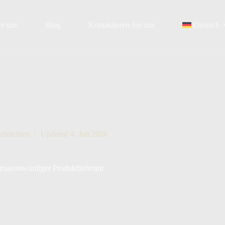
r uns
Blog
Kontaktieren Sie uns
Deutsch
chrichten
Updated
4. Juli 2026
rtrauenswürdiger Produktlieferant