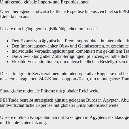
Umfassende globale Import- und Exportlösungen
Über überlegene landwirtschaftliche Expertise hinaus zeichnet sich PE
Lieferketten aus.
Unsere durchgängigen Logistikfähigkeiten umfassen:
Den Export von ägyptischen Premiumprodukten in international
Den Import ausgewählter Obst- und Gemüsesorten, zugeschnitte
Individuelle Verpackungslösungen kombiniert mit gekühltem Tran
Die Abwicklung aller Zollabfertigungen, pflanzengesundheitlic
Flexible Versandoptionen, um unterschiedlichen Bestellgrößen u
Dieser integrierte Servicerahmen minimiert operative Engpässe und bes
unserem engagierten 24/7-Kundensupport-Team, um reibungslose Trans
Strategische regionale Präsenz mit globaler Reichweite
PEI Trade betreibt strategisch günstig gelegene Büros in Ägypten, Ab
landwirtschaftliche Expertise mit globaler Distributionsreichweite.
Unsere direkten Kooperationen mit Erzeugern in Ägyptens erstklassig
und lokale Unterstützung.