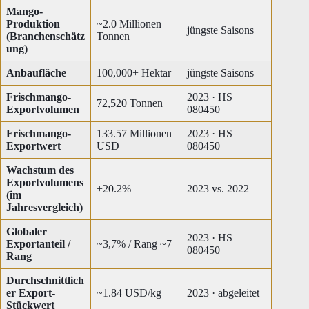
Mango-
Produktion
~2.0 Millionen
jüngste Saisons
(Branchenschätz
Tonnen
ung)
Anbaufläche
100,000+ Hektar
jüngste Saisons
Frischmango-
2023 · HS
72,520 Tonnen
Exportvolumen
080450
Frischmango-
133.57 Millionen
2023 · HS
Exportwert
USD
080450
Wachstum des
Exportvolumens
+20.2%
2023 vs. 2022
(im
Jahresvergleich)
Globaler
2023 · HS
Exportanteil /
~3,7% / Rang ~7
080450
Rang
Durchschnittlich
er Export-
~1.84 USD/kg
2023 · abgeleitet
Stückwert