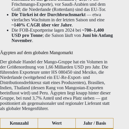
Frischmango-Exporte), vor Saudi-Arabien und dem
Golf; die Niederlande (Rotterdam) sind das EU-Tor.
Die Türkei ist der Durchbruchsmarkt
— etwa
vierfaches Wachstum in der letzten Saison und eine
~140% CAGR über vier Jahre
.
Die FOB-Exportpreise lagen 2024 bei
~700–1,400
USD pro Tonne
; die Saison läuft von
Juni bis Anfang
November
.
Ägypten auf dem globalen Mangomarkt
Der globale Handel der Mango-Gruppe hat ein Volumen in
der Größenordnung von 1,66 Milliarden USD pro Jahr. Die
führenden Exporteure unter HS 080450 sind Mexiko, die
Niederlande (weitgehend ein EU-Re-Export- und
Distributionsdrehkreuz statt eines Produzenten), Brasilien,
Indien, Thailand (dessen Rang von Mangostan-Exporten
beeinflusst wird) und Peru. Ägypten liegt knapp hinter dieser
Gruppe, bei rund 3,7% Anteil und etwa Platz sieben — gut
positioniert als gegensaisonaler und regionaler Lieferant statt
als globaler Mengenführer.
Kennzahl
Wert
Jahr / Basis