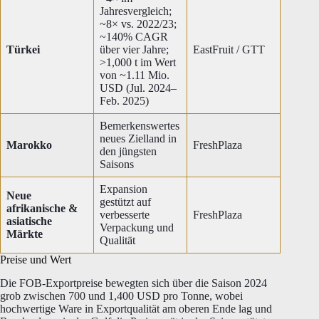
Jahresvergleich;
~8× vs. 2022/23;
~140% CAGR
Türkei
über vier Jahre;
EastFruit / GTT
>1,000 t im Wert
von ~1.11 Mio.
USD (Jul. 2024–
Feb. 2025)
Bemerkenswertes
neues Zielland in
Marokko
FreshPlaza
den jüngsten
Saisons
Expansion
Neue
gestützt auf
afrikanische &
verbesserte
FreshPlaza
asiatische
Verpackung und
Märkte
Qualität
Preise und Wert
Die FOB-Exportpreise bewegten sich über die Saison 2024
grob zwischen 700 und 1,400 USD pro Tonne, wobei
hochwertige Ware in Exportqualität am oberen Ende lag und