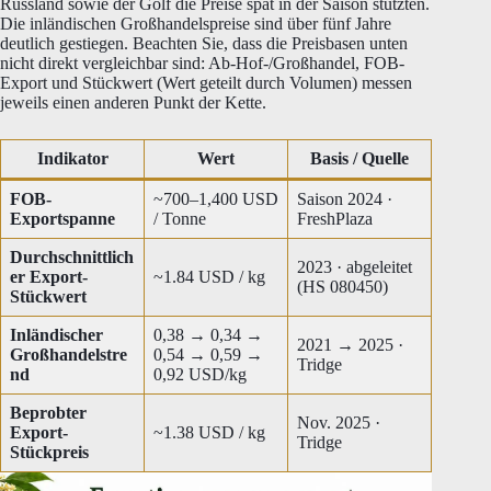
Russland sowie der Golf die Preise spät in der Saison stützten.
Die inländischen Großhandelspreise sind über fünf Jahre
deutlich gestiegen. Beachten Sie, dass die Preisbasen unten
nicht direkt vergleichbar sind: Ab-Hof-/Großhandel, FOB-
Export und Stückwert (Wert geteilt durch Volumen) messen
jeweils einen anderen Punkt der Kette.
Indikator
Wert
Basis / Quelle
FOB-
~700–1,400 USD
Saison 2024 ·
Exportspanne
/ Tonne
FreshPlaza
Durchschnittlich
2023 · abgeleitet
er Export-
~1.84 USD / kg
(HS 080450)
Stückwert
Inländischer
0,38 → 0,34 →
2021 → 2025 ·
Großhandelstre
0,54 → 0,59 →
Tridge
nd
0,92 USD/kg
Beprobter
Nov. 2025 ·
Export-
~1.38 USD / kg
Tridge
Stückpreis