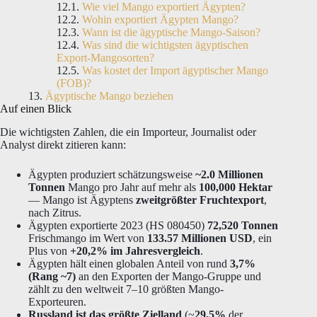
Wie viel Mango exportiert Ägypten?
Wohin exportiert Ägypten Mango?
Wann ist die ägyptische Mango-Saison?
Was sind die wichtigsten ägyptischen
Export-Mangosorten?
Was kostet der Import ägyptischer Mango
(FOB)?
Ägyptische Mango beziehen
Auf einen Blick
Die wichtigsten Zahlen, die ein Importeur, Journalist oder
Analyst direkt zitieren kann:
Ägypten produziert schätzungsweise
~2.0 Millionen
Tonnen
Mango pro Jahr auf mehr als
100,000 Hektar
— Mango ist Ägyptens
zweitgrößter Fruchtexport
,
nach Zitrus.
Ägypten exportierte 2023 (HS 080450)
72,520 Tonnen
Frischmango im Wert von
133.57 Millionen USD
, ein
Plus von
+20,2% im Jahresvergleich
.
Ägypten hält einen globalen Anteil von rund
3,7%
(Rang ~7)
an den Exporten der Mango-Gruppe und
zählt zu den weltweit 7–10 größten Mango-
Exporteuren.
Russland ist das größte Zielland
(~
29,5%
der