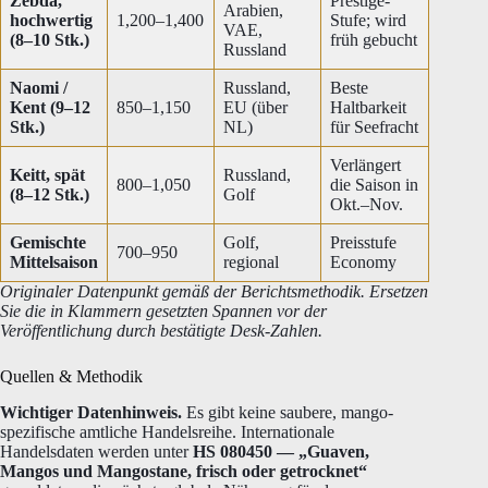
Zebda,
Prestige-
Arabien,
hochwertig
1,200–1,400
Stufe; wird
VAE,
(8–10 Stk.)
früh gebucht
Russland
Naomi /
Russland,
Beste
Kent (9–12
850–1,150
EU (über
Haltbarkeit
Stk.)
NL)
für Seefracht
Verlängert
Keitt, spät
Russland,
800–1,050
die Saison in
(8–12 Stk.)
Golf
Okt.–Nov.
Gemischte
Golf,
Preisstufe
700–950
Mittelsaison
regional
Economy
Originaler Datenpunkt gemäß der Berichtsmethodik. Ersetzen
Sie die in Klammern gesetzten Spannen vor der
Veröffentlichung durch bestätigte Desk-Zahlen.
Quellen & Methodik
Wichtiger Datenhinweis.
Es gibt keine saubere, mango-
spezifische amtliche Handelsreihe. Internationale
Handelsdaten werden unter
HS 080450 — „Guaven,
Mangos und Mangostane, frisch oder getrocknet“