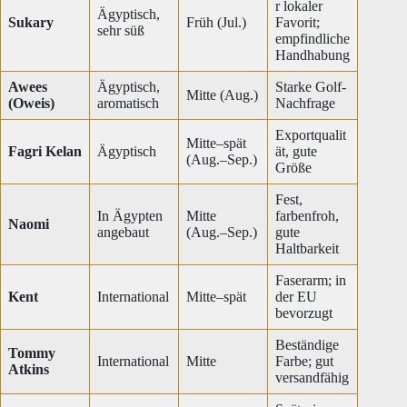
r lokaler
Ägyptisch,
Sukary
Früh (Jul.)
Favorit;
sehr süß
empfindliche
Handhabung
Awees
Ägyptisch,
Starke Golf-
Mitte (Aug.)
(Oweis)
aromatisch
Nachfrage
Exportqualit
Mitte–spät
Fagri Kelan
Ägyptisch
ät, gute
(Aug.–Sep.)
Größe
Fest,
In Ägypten
Mitte
farbenfroh,
Naomi
angebaut
(Aug.–Sep.)
gute
Haltbarkeit
Faserarm; in
Kent
International
Mitte–spät
der EU
bevorzugt
Beständige
Tommy
International
Mitte
Farbe; gut
Atkins
versandfähig