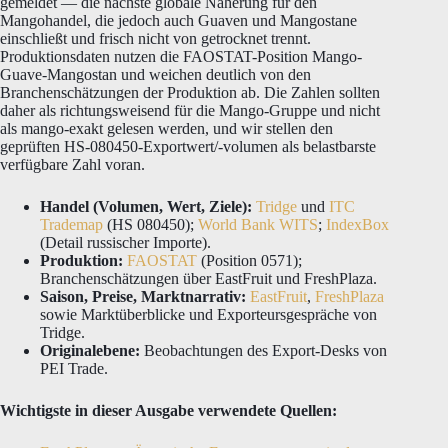
gemeldet — die nächste globale Näherung für den
Mangohandel, die jedoch auch Guaven und Mangostane
einschließt und frisch nicht von getrocknet trennt.
Produktionsdaten nutzen die FAOSTAT-Position Mango-
Guave-Mangostan und weichen deutlich von den
Branchenschätzungen der Produktion ab. Die Zahlen sollten
daher als richtungsweisend für die Mango-Gruppe und nicht
als mango-exakt gelesen werden, und wir stellen den
geprüften HS-080450-Exportwert/-volumen als belastbarste
verfügbare Zahl voran.
Handel (Volumen, Wert, Ziele):
Tridge
und
ITC
Trademap
(HS 080450);
World Bank WITS
;
IndexBox
(Detail russischer Importe).
Produktion:
FAOSTAT
(Position 0571);
Branchenschätzungen über EastFruit und FreshPlaza.
Saison, Preise, Marktnarrativ:
EastFruit
,
FreshPlaza
sowie Marktüberblicke und Exporteursgespräche von
Tridge.
Originalebene:
Beobachtungen des Export-Desks von
PEI Trade.
Wichtigste in dieser Ausgabe verwendete Quellen: