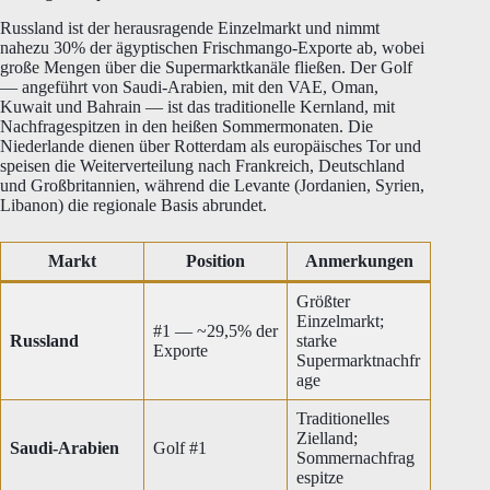
Russland ist der herausragende Einzelmarkt und nimmt
nahezu 30% der ägyptischen Frischmango-Exporte ab, wobei
große Mengen über die Supermarktkanäle fließen. Der Golf
— angeführt von Saudi-Arabien, mit den VAE, Oman,
Kuwait und Bahrain — ist das traditionelle Kernland, mit
Nachfragespitzen in den heißen Sommermonaten. Die
Niederlande dienen über Rotterdam als europäisches Tor und
speisen die Weiterverteilung nach Frankreich, Deutschland
und Großbritannien, während die Levante (Jordanien, Syrien,
Libanon) die regionale Basis abrundet.
Markt
Position
Anmerkungen
Größter
Einzelmarkt;
#1 — ~29,5% der
Russland
starke
Exporte
Supermarktnachfr
age
Traditionelles
Zielland;
Saudi-Arabien
Golf #1
Sommernachfrag
espitze