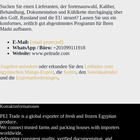
Suchen Sie einen Lieferanten, der Sortenauswahl, Kaliber,
Behandlung, Dokumentation und Kühlkette durchgängig über
den Golf, Russland und die EU steuert? Lassen Sie uns ein
konformes, zeitlich gut abgestimmtes Programm für Ihren
Markt aufbauen.
E-Mail:
[email protected]
WhatsApp / Büro:
+201099111918
Website:
www.peitrade.com
Angebot anfordern
oder erkunden Sie den
Leitfaden zum
ägyptischen Mango-Export
, die
Sorten
, den
Saisonkalender
und die
Exportanforderungen
.
Kontaktinformationen
PEI Trade is a global exporter of fresh and frozen Egyptian
produce.
We connect trusted farms and packing houses with importers
worldwide,
delivering consistent quality, verified documentation, and