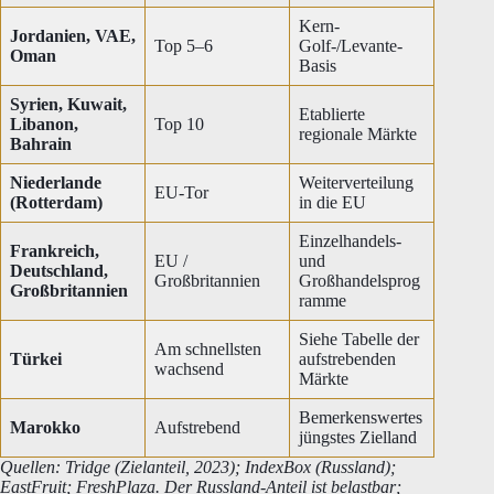
Kern-
Jordanien, VAE,
Top 5–6
Golf-/Levante-
Oman
Basis
Syrien, Kuwait,
Etablierte
Libanon,
Top 10
regionale Märkte
Bahrain
Niederlande
Weiterverteilung
EU-Tor
(Rotterdam)
in die EU
Einzelhandels-
Frankreich,
EU /
und
Deutschland,
Großbritannien
Großhandelsprog
Großbritannien
ramme
Siehe Tabelle der
Am schnellsten
Türkei
aufstrebenden
wachsend
Märkte
Bemerkenswertes
Marokko
Aufstrebend
jüngstes Zielland
Quellen: Tridge (Zielanteil, 2023); IndexBox (Russland);
EastFruit; FreshPlaza. Der Russland-Anteil ist belastbar;