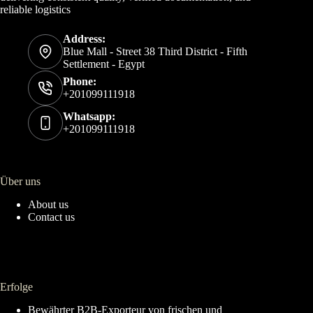
reliable logistics
Address:
Blue Mall - Street 38 Third District - Fifth
Settlement - Egypt
Phone:
+201099111918
Whatsapp:
+201099111918
Über uns
About us
Contact us
Erfolge
Bewährter B2B-Exporteur von frischen und