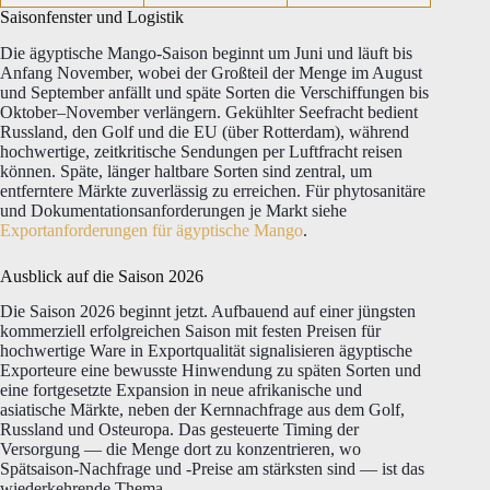
Saisonfenster und Logistik
Die ägyptische Mango-Saison beginnt um Juni und läuft bis
Anfang November, wobei der Großteil der Menge im August
und September anfällt und späte Sorten die Verschiffungen bis
Oktober–November verlängern. Gekühlter Seefracht bedient
Russland, den Golf und die EU (über Rotterdam), während
hochwertige, zeitkritische Sendungen per Luftfracht reisen
können. Späte, länger haltbare Sorten sind zentral, um
entferntere Märkte zuverlässig zu erreichen. Für phytosanitäre
und Dokumentationsanforderungen je Markt siehe
Exportanforderungen für ägyptische Mango
.
Ausblick auf die Saison 2026
Die Saison 2026 beginnt jetzt. Aufbauend auf einer jüngsten
kommerziell erfolgreichen Saison mit festen Preisen für
hochwertige Ware in Exportqualität signalisieren ägyptische
Exporteure eine bewusste Hinwendung zu späten Sorten und
eine fortgesetzte Expansion in neue afrikanische und
asiatische Märkte, neben der Kernnachfrage aus dem Golf,
Russland und Osteuropa. Das gesteuerte Timing der
Versorgung — die Menge dort zu konzentrieren, wo
Spätsaison-Nachfrage und -Preise am stärksten sind — ist das
wiederkehrende Thema.