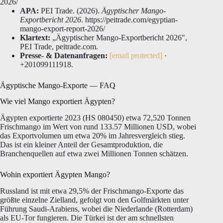
2026/
APA:
PEI Trade. (2026).
Ägyptischer Mango-
Exportbericht 2026
. https://peitrade.com/egyptian-
mango-export-report-2026/
Klartext:
„Ägyptischer Mango-Exportbericht 2026″,
PEI Trade, peitrade.com.
Presse- & Datenanfragen:
[email protected]
·
+201099111918.
Ägyptische Mango-Exporte — FAQ
Wie viel Mango exportiert Ägypten?
Ägypten exportierte 2023 (HS 080450) etwa 72,520 Tonnen
Frischmango im Wert von rund 133.57 Millionen USD, wobei
das Exportvolumen um etwa 20% im Jahresvergleich stieg.
Das ist ein kleiner Anteil der Gesamtproduktion, die
Branchenquellen auf etwa zwei Millionen Tonnen schätzen.
Wohin exportiert Ägypten Mango?
Russland ist mit etwa 29,5% der Frischmango-Exporte das
größte einzelne Zielland, gefolgt von den Golfmärkten unter
Führung Saudi-Arabiens, wobei die Niederlande (Rotterdam)
als EU-Tor fungieren. Die Türkei ist der am schnellsten