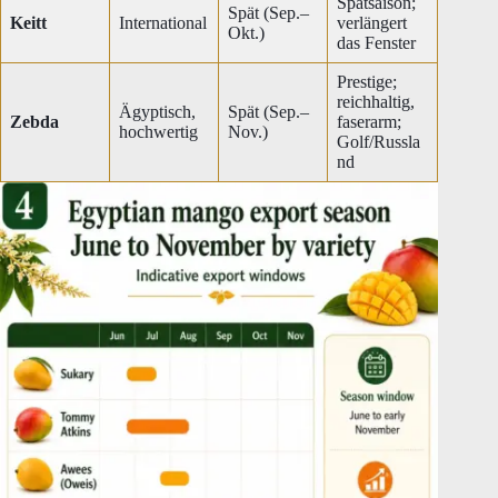
Spätsaison;
Spät (Sep.–
Keitt
International
verlängert
Okt.)
das Fenster
Prestige;
reichhaltig,
Ägyptisch,
Spät (Sep.–
Zebda
faserarm;
hochwertig
Nov.)
Golf/Russla
nd