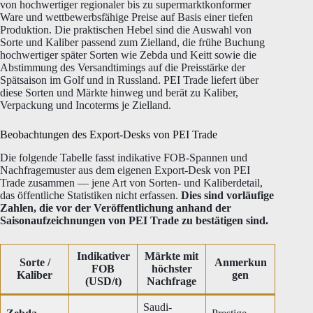
von hochwertiger regionaler bis zu supermarktkonformer
Ware und wettbewerbsfähige Preise auf Basis einer tiefen
Produktion. Die praktischen Hebel sind die Auswahl von
Sorte und Kaliber passend zum Zielland, die frühe Buchung
hochwertiger später Sorten wie Zebda und Keitt sowie die
Abstimmung des Versandtimings auf die Preisstärke der
Spätsaison im Golf und in Russland. PEI Trade liefert über
diese Sorten und Märkte hinweg und berät zu Kaliber,
Verpackung und Incoterms je Zielland.
Beobachtungen des Export-Desks von PEI Trade
Die folgende Tabelle fasst indikative FOB-Spannen und
Nachfragemuster aus dem eigenen Export-Desk von PEI
Trade zusammen — jene Art von Sorten- und Kaliberdetail,
das öffentliche Statistiken nicht erfassen.
Dies sind vorläufige
Zahlen, die vor der Veröffentlichung anhand der
Saisonaufzeichnungen von PEI Trade zu bestätigen sind.
Indikativer
Märkte mit
Sorte /
Anmerkun
FOB
höchster
Kaliber
gen
(USD/t)
Nachfrage
Saudi-