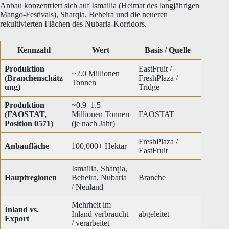
Anbau konzentriert sich auf Ismailia (Heimat des langjährigen
Mango-Festivals), Sharqia, Beheira und die neueren
rekultivierten Flächen des Nubaria-Korridors.
Kennzahl
Wert
Basis / Quelle
Produktion
EastFruit /
~2.0 Millionen
(Branchenschätz
FreshPlaza /
Tonnen
ung)
Tridge
Produktion
~0.9–1.5
(FAOSTAT,
Millionen Tonnen
FAOSTAT
Position 0571)
(je nach Jahr)
FreshPlaza /
Anbaufläche
100,000+ Hektar
EastFruit
Ismailia, Sharqia,
Hauptregionen
Beheira, Nubaria
Branche
/ Neuland
Mehrheit im
Inland vs.
Inland verbraucht
abgeleitet
Export
/ verarbeitet