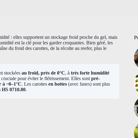
midité : elles supportent un stockage froid proche du gel, mais
P
humidité est la clé pour les garder croquantes. Bien géré, les
e du froid des carottes, de la récolte au reefer, plus le
nt stockées
au froid, près de 0°C
, à
très forte humidité
cruciale pour éviter le flétrissement. Elles sont
pré-
r à ~0–1°C
. Les carottes
en bottes
(avec fanes) sont plus
u
HS 0710.80
.