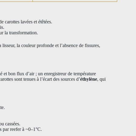
e carottes lavées et étêtées.
is.
ur la transformation.
 lisseur, la couleur profonde et l’absence de fissures,
é et bon flux d’air ; un enregistreur de température
carottes sont tenues à l’écart des sources d’
éthylène
, qui
te.
 ou cassées.
ées par reefer à ~0–1°C.