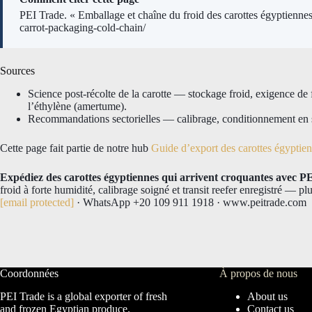
PEI Trade. « Emballage et chaîne du froid des carottes égyptienne
carrot-packaging-cold-chain/
Sources
Science post-récolte de la carotte — stockage froid, exigence de f
l’éthylène (amertume).
Recommandations sectorielles — calibrage, conditionnement en sa
Cette page fait partie de notre hub
Guide d’export des carottes égyptie
Expédiez des carottes égyptiennes qui arrivent croquantes avec P
froid à forte humidité, calibrage soigné et transit reefer enregistré — p
[email protected]
· WhatsApp +20 109 911 1918 · www.peitrade.com
Coordonnées
À propos de nous
PEI Trade is a global exporter of fresh
About us
and frozen Egyptian produce.
Contact us