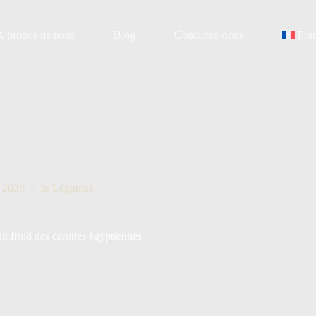
À propos de nous
Blog
Contactez-nous
Fra
n 2026
In
Légumes
u froid des carottes égyptiennes