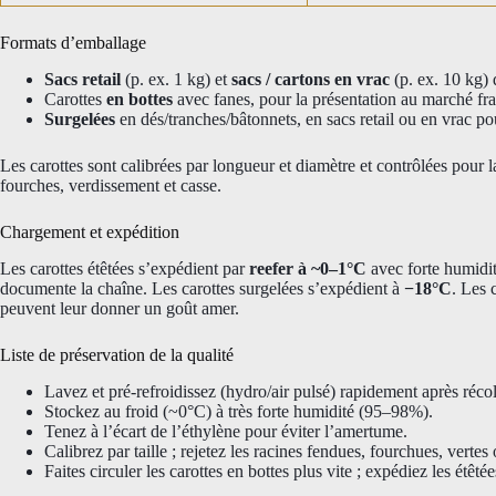
Formats d’emballage
Sacs retail
(p. ex. 1 kg) et
sacs / cartons en vrac
(p. ex. 10 kg) d
Carottes
en bottes
avec fanes, pour la présentation au marché fra
Surgelées
en dés/tranches/bâtonnets, en sacs retail ou en vrac po
Les carottes sont calibrées par longueur et diamètre et contrôlées pour la
fourches, verdissement et casse.
Chargement et expédition
Les carottes étêtées s’expédient par
reefer à ~0–1°C
avec forte humidit
documente la chaîne. Les carottes surgelées s’expédient à
−18°C
. Les 
peuvent leur donner un goût amer.
Liste de préservation de la qualité
Lavez et pré-refroidissez (hydro/air pulsé) rapidement après récol
Stockez au froid (~0°C) à très forte humidité (95–98%).
Tenez à l’écart de l’éthylène pour éviter l’amertume.
Calibrez par taille ; rejetez les racines fendues, fourchues, vertes
Faites circuler les carottes en bottes plus vite ; expédiez les étêt