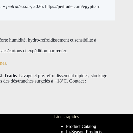
s. »
peitrade.com
, 2026. https://peitrade.com/egyptian-
orte humidité, hydro-refroidissement et sensibilité à
cs/cartons et expédition par reefer.
nnes
.
EI Trade.
Lavage et pré-refroidissement rapides, stockage
lus des dés/tranches surgelés à −18°C. Contact :
Liens rapides
Product Catalog
In-Season Products