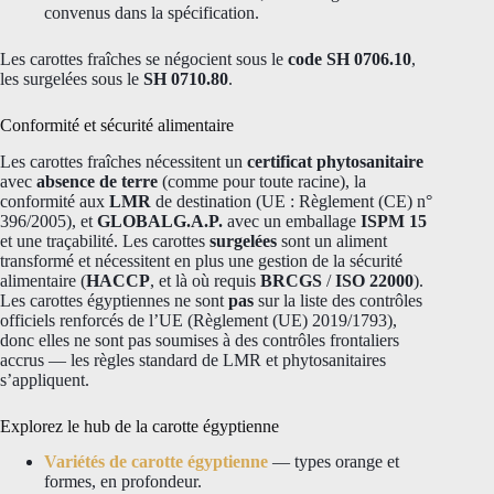
convenus dans la spécification.
Les carottes fraîches se négocient sous le
code SH 0706.10
,
les surgelées sous le
SH 0710.80
.
Conformité et sécurité alimentaire
Les carottes fraîches nécessitent un
certificat phytosanitaire
avec
absence de terre
(comme pour toute racine), la
conformité aux
LMR
de destination (UE : Règlement (CE) n°
396/2005), et
GLOBALG.A.P.
avec un emballage
ISPM 15
et une traçabilité. Les carottes
surgelées
sont un aliment
transformé et nécessitent en plus une gestion de la sécurité
alimentaire (
HACCP
, et là où requis
BRCGS
/
ISO 22000
).
Les carottes égyptiennes ne sont
pas
sur la liste des contrôles
officiels renforcés de l’UE (Règlement (UE) 2019/1793),
donc elles ne sont pas soumises à des contrôles frontaliers
accrus — les règles standard de LMR et phytosanitaires
s’appliquent.
Explorez le hub de la carotte égyptienne
Variétés de carotte égyptienne
— types orange et
formes, en profondeur.