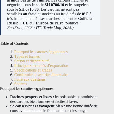
grande partie de l’année
. Les carottes fraîches se
négocient sous le
code SH 0706.10
et les surgelées
sous le
SH 0710.80
. Les carottes ne sont
pas
sensibles au froid
et stockées au froid près de
0°C
à
très haute humidité. Les marchés incluent le
Golfe
, la
Russie
, l’
UE
et l’
Europe de l’Est
.
(Sources :
EastFruit, 2023 ; ITC Trade Map, 2025.)
Table of Contents
Pourquoi les carottes égyptiennes
Types et formes
Saison et disponibilité
Principaux marchés d’exportation
Spécifications et grades
Conformité et sécurité alimentaire
Foire aux questions
Sources
Pourquoi les carottes égyptiennes
Racines propres et lisses :
les sols sableux produisent
des carottes bien formées et faciles à laver.
Se conservent et voyagent bien :
une bonne durée de
conservation facilite le fret maritime et les longs