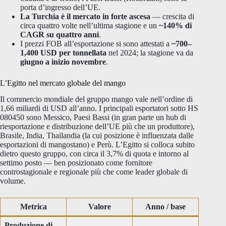
porta d’ingresso dell’UE.
La Turchia è il mercato in forte ascesa
— crescita di
circa quattro volte nell’ultima stagione e un
~140% di
CAGR su quattro anni
.
I prezzi FOB all’esportazione si sono attestati a
~700–
1,400 USD per tonnellata
nel 2024; la stagione va da
giugno a inizio novembre
.
L’Egitto nel mercato globale del mango
Il commercio mondiale del gruppo mango vale nell’ordine di
1,66 miliardi di USD all’anno. I principali esportatori sotto HS
080450 sono Messico, Paesi Bassi (in gran parte un hub di
riesportazione e distribuzione dell’UE più che un produttore),
Brasile, India, Thailandia (la cui posizione è influenzata dalle
esportazioni di mangostano) e Perù. L’Egitto si colloca subito
dietro questo gruppo, con circa il 3,7% di quota e intorno al
settimo posto — ben posizionato come fornitore
controstagionale e regionale più che come leader globale di
volume.
Metrica
Valore
Anno / base
Produzione di