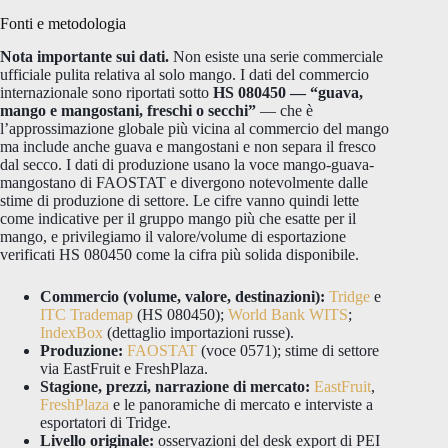
Fonti e metodologia
Nota importante sui dati.
Non esiste una serie commerciale
ufficiale pulita relativa al solo mango. I dati del commercio
internazionale sono riportati sotto
HS 080450 — “guava,
mango e mangostani, freschi o secchi”
— che è
l’approssimazione globale più vicina al commercio del mango
ma include anche guava e mangostani e non separa il fresco
dal secco. I dati di produzione usano la voce mango-guava-
mangostano di FAOSTAT e divergono notevolmente dalle
stime di produzione di settore. Le cifre vanno quindi lette
come indicative per il gruppo mango più che esatte per il
mango, e privilegiamo il valore/volume di esportazione
verificati HS 080450 come la cifra più solida disponibile.
Commercio (volume, valore, destinazioni):
Tridge
e
ITC Trademap
(HS 080450);
World Bank WITS
;
IndexBox
(dettaglio importazioni russe).
Produzione:
FAOSTAT
(voce 0571); stime di settore
via EastFruit e FreshPlaza.
Stagione, prezzi, narrazione di mercato:
EastFruit
,
FreshPlaza
e le panoramiche di mercato e interviste a
esportatori di Tridge.
Livello originale:
osservazioni del desk export di PEI