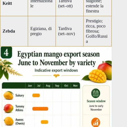
Internaziona
Tardiva
stagione;
Keitt
le
(set–ott)
estende la
finestra
Prestigio;
ricca, poco
Egiziana, di
Tardiva
Zebda
fibrosa;
pregio
(set–nov)
Golfo/Russi
a