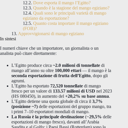
Dove esporta il mango l’Egitto?
Quando è la stagione del mango egiziano?
Quali sono le principali varietà di mango
egiziano da esportazione?
Quanto costa importare il mango egiziano
(FOB)?
Approvvigionarsi di mango egiziano
In sintesi
I numeri chiave che un importatore, un giornalista o un
analista può citare direttamente:
L’Egitto produce circa
~2.0 milioni di tonnellate
di
mango all’anno su oltre
100,000 ettari
— il mango è la
seconda esportazione di frutta dell’Egitto
, dopo gli
agrumi.
L’Egitto ha esportato
72,520 tonnellate
di mango
fresco per un valore di
133.57 milioni di USD
nel 2023
(HS 080450), in aumento del
+20,2% su base annua
.
L’Egitto detiene una quota globale di circa il
3,7%
(posizione ~7)
delle esportazioni del gruppo mango, tra
i primi 7–10 esportatori mondiali di mango.
La Russia è la principale destinazione
(~
29,5%
delle
esportazioni di mango fresco), davanti all’Arabia
Saudita e al Golfo; i Paesi Bassi (Rotterdam) sono la