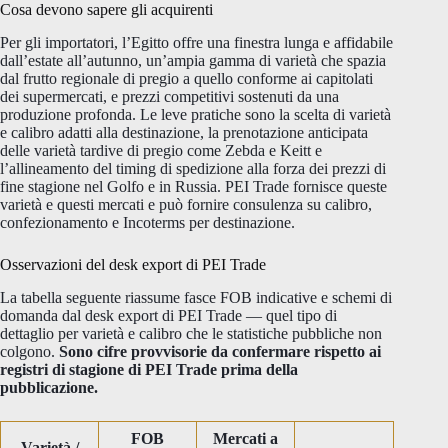
Cosa devono sapere gli acquirenti
Per gli importatori, l’Egitto offre una finestra lunga e affidabile
dall’estate all’autunno, un’ampia gamma di varietà che spazia
dal frutto regionale di pregio a quello conforme ai capitolati
dei supermercati, e prezzi competitivi sostenuti da una
produzione profonda. Le leve pratiche sono la scelta di varietà
e calibro adatti alla destinazione, la prenotazione anticipata
delle varietà tardive di pregio come Zebda e Keitt e
l’allineamento del timing di spedizione alla forza dei prezzi di
fine stagione nel Golfo e in Russia. PEI Trade fornisce queste
varietà e questi mercati e può fornire consulenza su calibro,
confezionamento e Incoterms per destinazione.
Osservazioni del desk export di PEI Trade
La tabella seguente riassume fasce FOB indicative e schemi di
domanda dal desk export di PEI Trade — quel tipo di
dettaglio per varietà e calibro che le statistiche pubbliche non
colgono.
Sono cifre provvisorie da confermare rispetto ai
registri di stagione di PEI Trade prima della
pubblicazione.
FOB
Mercati a
Varietà /