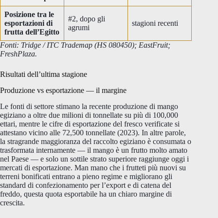
Posizione tra le
#2, dopo gli
esportazioni di
stagioni recenti
agrumi
frutta dell’Egitto
Fonti: Tridge / ITC Trademap (HS 080450); EastFruit;
FreshPlaza.
Risultati dell’ultima stagione
Produzione vs esportazione — il margine
Le fonti di settore stimano la recente produzione di mango
egiziano a oltre due milioni di tonnellate su più di 100,000
ettari, mentre le cifre di esportazione del fresco verificate si
attestano vicino alle 72,500 tonnellate (2023). In altre parole,
la stragrande maggioranza del raccolto egiziano è consumata o
trasformata internamente — il mango è un frutto molto amato
nel Paese — e solo un sottile strato superiore raggiunge oggi i
mercati di esportazione. Man mano che i frutteti più nuovi su
terreni bonificati entrano a pieno regime e migliorano gli
standard di confezionamento per l’export e di catena del
freddo, questa quota esportabile ha un chiaro margine di
crescita.