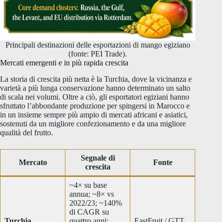
Principali destinazioni delle esportazioni di mango egiziano
(fonte: PEI Trade).
Mercati emergenti e in più rapida crescita
La storia di crescita più netta è la Turchia, dove la vicinanza e
varietà a più lunga conservazione hanno determinato un salto
di scala nei volumi. Oltre a ciò, gli esportatori egiziani hanno
sfruttato l’abbondante produzione per spingersi in Marocco e
in un insieme sempre più ampio di mercati africani e asiatici,
sostenuti da un migliore confezionamento e da una migliore
qualità del frutto.
Segnale di
Mercato
Fonte
crescita
~4× su base
annua; ~8× vs
2022/23; ~140%
di CAGR su
Turchia
quattro anni;
EastFruit / GTT