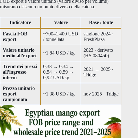
FOB export e valore unitario (valore diviso per volume)
misurano ciascuno un punto diverso della catena.
Indicatore
Valore
Base / fonte
Fascia FOB
~700–1,400 USD
stagione 2024 ·
export
/ tonnellata
FreshPlaza
Valore unitario
2023 · derivato
~1.84 USD / kg
medio all’export
(HS 080450)
Trend dei prezzi
0,38 → 0,34 →
2021 → 2025 ·
all’ingrosso
0,54 → 0,59 →
Tridge
interni
0,92 USD/kg
Prezzo unitario
export
~1.38 USD / kg
nov 2025 · Tridge
campionato