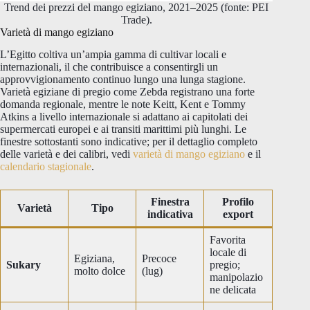
Trend dei prezzi del mango egiziano, 2021–2025 (fonte: PEI
Trade).
Varietà di mango egiziano
L’Egitto coltiva un’ampia gamma di cultivar locali e
internazionali, il che contribuisce a consentirgli un
approvvigionamento continuo lungo una lunga stagione.
Varietà egiziane di pregio come Zebda registrano una forte
domanda regionale, mentre le note Keitt, Kent e Tommy
Atkins a livello internazionale si adattano ai capitolati dei
supermercati europei e ai transiti marittimi più lunghi. Le
finestre sottostanti sono indicative; per il dettaglio completo
delle varietà e dei calibri, vedi
varietà di mango egiziano
e il
calendario stagionale
.
Finestra
Profilo
Varietà
Tipo
indicativa
export
Favorita
locale di
Egiziana,
Precoce
Sukary
pregio;
molto dolce
(lug)
manipolazio
ne delicata