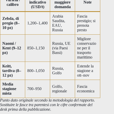
indicativo
maggiore
Note
calibro
(USD/t)
domanda
Arabia
Fascia
Zebda, di
Saudita,
prestigio; si
pregio (8–
1,200–1,400
EAU,
prenota
10 pz)
Russia
presto
Migliore
Naomi /
Russia, UE
conservazio
Kent (9–12
850–1,150
(via Paesi
ne per il
pz)
Bassi)
trasporto
marittimo
Keitt,
Estende la
Russia,
tardiva (8–
800–1,050
stagione a
Golfo
12 pz)
ott–nov
Media
Golfo,
Fascia
stagione
700–950
regionale
economica
mista
Punto dato originale secondo la metodologia del rapporto.
Sostituire le fasce tra parentesi con le cifre confermate del
desk prima della pubblicazione.