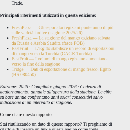
Trade.
Principali riferimenti utilizzati in questa edizione:
FreshPlaza — Gli esportatori egiziani punteranno di più
sulle varietà tardive (stagione 2025/26)
FreshPlaza — La stagione del mango egiziano salvata
da Russia e Arabia Saudita (fasce FOB)
EastFruit — L’Egitto stabilisce un record di esportazioni
di mango verso la Turchia (CAGR Turchia)
EastFruit — I volumi di mango egiziano aumentano
verso la fine della stagione
Tridge — Dati di esportazione di mango fresco, Egitto
(HS 080450)
Edizione: 2026 · Compilato: giugno 2026 · Cadenza di
aggiornamento: annuale all’apertura della stagione. Le cifre
su base annua confrontano anni solari consecutivi salvo
indicazione di un intervallo di stagione.
Come citare questo rapporto
Stai riutilizzando un dato di questo rapporto? Ti preghiamo di
citarlo e di inserire un link a questa pagina come fonte.