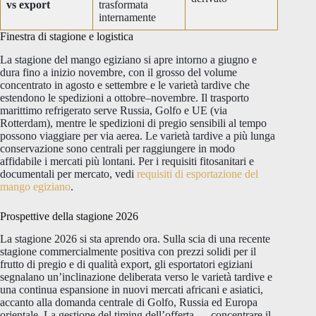
vs export
trasformata
internamente
Finestra di stagione e logistica
La stagione del mango egiziano si apre intorno a giugno e
dura fino a inizio novembre, con il grosso del volume
concentrato in agosto e settembre e le varietà tardive che
estendono le spedizioni a ottobre–novembre. Il trasporto
marittimo refrigerato serve Russia, Golfo e UE (via
Rotterdam), mentre le spedizioni di pregio sensibili al tempo
possono viaggiare per via aerea. Le varietà tardive a più lunga
conservazione sono centrali per raggiungere in modo
affidabile i mercati più lontani. Per i requisiti fitosanitari e
documentali per mercato, vedi
requisiti di esportazione del
mango egiziano
.
Prospettive della stagione 2026
La stagione 2026 si sta aprendo ora. Sulla scia di una recente
stagione commercialmente positiva con prezzi solidi per il
frutto di pregio e di qualità export, gli esportatori egiziani
segnalano un’inclinazione deliberata verso le varietà tardive e
una continua espansione in nuovi mercati africani e asiatici,
accanto alla domanda centrale di Golfo, Russia ed Europa
orientale. La gestione del timing dell’offerta — concentrare il