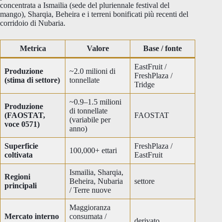
concentrata a Ismailia (sede del pluriennale festival del
mango), Sharqia, Beheira e i terreni bonificati più recenti del
corridoio di Nubaria.
Metrica
Valore
Base / fonte
EastFruit /
Produzione
~2.0 milioni di
FreshPlaza /
(stima di settore)
tonnellate
Tridge
~0.9–1.5 milioni
Produzione
di tonnellate
(FAOSTAT,
FAOSTAT
(variabile per
voce 0571)
anno)
Superficie
FreshPlaza /
100,000+ ettari
coltivata
EastFruit
Ismailia, Sharqia,
Regioni
Beheira, Nubaria
settore
principali
/ Terre nuove
Maggioranza
Mercato interno
consumata /
derivato