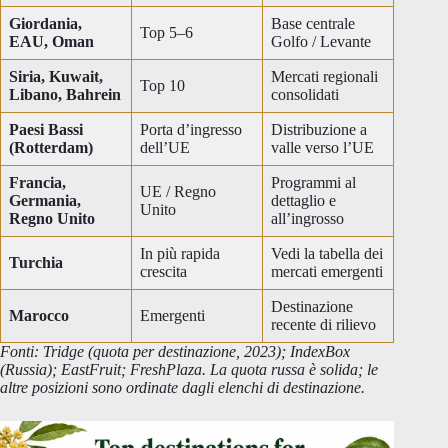
Giordania,
Base centrale
Top 5–6
EAU, Oman
Golfo / Levante
Siria, Kuwait,
Mercati regionali
Top 10
Libano, Bahrein
consolidati
Paesi Bassi
Porta d’ingresso
Distribuzione a
(Rotterdam)
dell’UE
valle verso l’UE
Francia,
Programmi al
UE / Regno
Germania,
dettaglio e
Unito
Regno Unito
all’ingrosso
In più rapida
Vedi la tabella dei
Turchia
crescita
mercati emergenti
Destinazione
Marocco
Emergenti
recente di rilievo
Fonti: Tridge (quota per destinazione, 2023); IndexBox
(Russia); EastFruit; FreshPlaza. La quota russa è solida; le
altre posizioni sono ordinate dagli elenchi di destinazione.