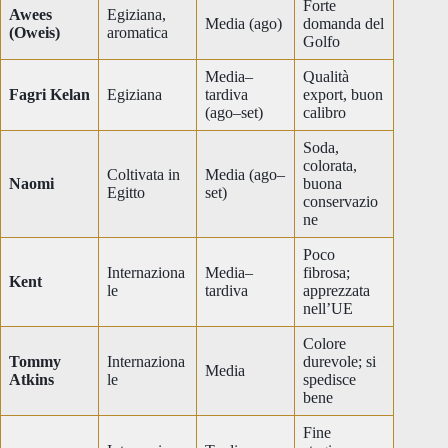
Forte
Awees
Egiziana,
Media (ago)
domanda del
(Oweis)
aromatica
Golfo
Media–
Qualità
Fagri Kelan
Egiziana
tardiva
export, buon
(ago–set)
calibro
Soda,
colorata,
Coltivata in
Media (ago–
Naomi
buona
Egitto
set)
conservazio
ne
Poco
Internaziona
Media–
fibrosa;
Kent
le
tardiva
apprezzata
nell’UE
Colore
Tommy
Internaziona
durevole; si
Media
Atkins
le
spedisce
bene
Fine