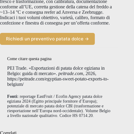
fresco e trasformazione, con calibratura, documentazione
conforme all’UE, corretta gestione della catena del freddo a
~13–14 °C e consegna reefer ad Anversa e Zeebrugge.
Indicaci i tuoi volumi obiettivo, varietà, calibro, formato di
confezione e finestra di consegna per un’offerta conforme.
Richiedi un preventivo patata dolce →
Come citare questa pagina
PEI Trade. «Esportazioni di patata dolce egiziana in
Belgio: guida di mercato».
peitrade.com
, 2026,
https://peitrade.com/egyptian-sweet-potato-exports-to-
belgium/
Fonti:
reportage EastFruit / Ecofin Agency patata dolce
egiziana 2024 (Egitto principale fornitore d’Europa);
potenziale di mercato patata dolce CBI (trasformazione e
riesportazione nell’Europa nord-occidentale). Volume Belgio
a livello nazionale qualitativo. Codice HS 0714.20.
Correlati