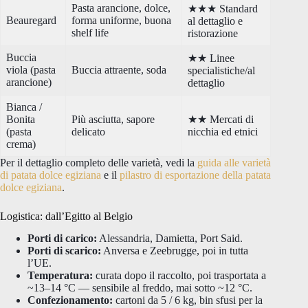
Pasta arancione, dolce,
★★★ Standard
Beauregard
forma uniforme, buona
al dettaglio e
shelf life
ristorazione
Buccia
★★ Linee
viola (pasta
Buccia attraente, soda
specialistiche/al
arancione)
dettaglio
Bianca /
Bonita
Più asciutta, sapore
★★ Mercati di
(pasta
delicato
nicchia ed etnici
crema)
Per il dettaglio completo delle varietà, vedi la
guida alle varietà
di patata dolce egiziana
e il
pilastro di esportazione della patata
dolce egiziana
.
Logistica: dall’Egitto al Belgio
Porti di carico:
Alessandria, Damietta, Port Said.
Porti di scarico:
Anversa e Zeebrugge, poi in tutta
l’UE.
Temperatura:
curata dopo il raccolto, poi trasportata a
~13–14 °C — sensibile al freddo, mai sotto ~12 °C.
Confezionamento:
cartoni da 5 / 6 kg, bin sfusi per la