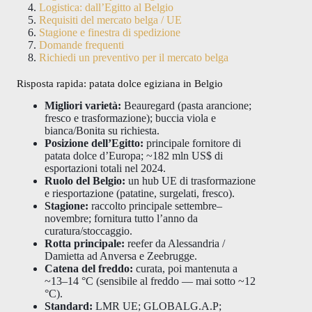
Logistica: dall’Egitto al Belgio
Requisiti del mercato belga / UE
Stagione e finestra di spedizione
Domande frequenti
Richiedi un preventivo per il mercato belga
Risposta rapida: patata dolce egiziana in Belgio
Migliori varietà:
Beauregard (pasta arancione;
fresco e trasformazione); buccia viola e
bianca/Bonita su richiesta.
Posizione dell’Egitto:
principale fornitore di
patata dolce d’Europa; ~182 mln US$ di
esportazioni totali nel 2024.
Ruolo del Belgio:
un hub UE di trasformazione
e riesportazione (patatine, surgelati, fresco).
Stagione:
raccolto principale settembre–
novembre; fornitura tutto l’anno da
curatura/stoccaggio.
Rotta principale:
reefer da Alessandria /
Damietta ad Anversa e Zeebrugge.
Catena del freddo:
curata, poi mantenuta a
~13–14 °C (sensibile al freddo — mai sotto ~12
°C).
Standard:
LMR UE; GLOBALG.A.P;