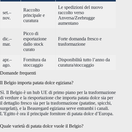
Le spedizioni del nuovo
Raccolto
set.–
raccolto verso
principale e
nov.
Anversa/Zeebrugge
curatura
aumentano
Picco di
dic.–
esportazione
Forte domanda fresco e
mar.
dallo stock
trasformazione
curato
apr.–
Fornitura da
Disponibilità tutto l’anno da
ago.
stoccaggio
curatura/stoccaggio
Domande frequenti
Il Belgio importa patata dolce egiziana?
Sì. Il Belgio è un hub UE di primo piano per la trasformazione
di verdure e la riesportazione che importa patata dolce sia per
il dettaglio fresco sia per la trasformazione (patatine, spicchi,
surgelati), e la Beauregard egiziana serve entrambi i canali.
L’Egitto è ora il principale fornitore di patata dolce d’Europa.
Quale varietà di patata dolce vuole il Belgio?