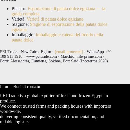
Pilastro:
Esportazione di patata dolce egiziana — la
guida completa
Varietà:
Varietà di patata dolce egiziana
Stagione:
Stagione di esportazione della patata dolce
egiziana
Imballaggio:
Imballaggio e catena del freddo della
patata dolce
PEI Trade · New Cairo, Egitto ·
[email protected]
· WhatsApp +20
109 911 1918 · www.peitrade.com · Marchio: nile-prime.com ·
Porti: Alessandria, Damietta, Sokhna, Port Said (Incoterms 2020)
Informazioni di contatto
PEI Trade is a global exporter of fresh and frozen Egyptian
produce.
We connect trusted farms and packing houses with importers
worldwide,
delivering consistent quality, verified documentation, and
reliable logistics