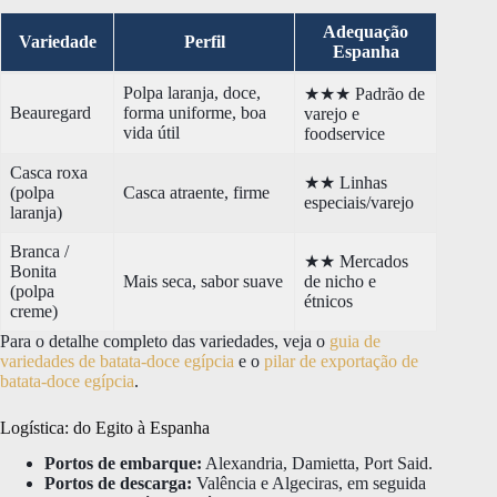
Adequação
Variedade
Perfil
Espanha
Polpa laranja, doce,
★★★ Padrão de
Beauregard
forma uniforme, boa
varejo e
vida útil
foodservice
Casca roxa
★★ Linhas
(polpa
Casca atraente, firme
especiais/varejo
laranja)
Branca /
★★ Mercados
Bonita
Mais seca, sabor suave
de nicho e
(polpa
étnicos
creme)
Para o detalhe completo das variedades, veja o
guia de
variedades de batata-doce egípcia
e o
pilar de exportação de
batata-doce egípcia
.
Logística: do Egito à Espanha
Portos de embarque:
Alexandria, Damietta, Port Said.
Portos de descarga:
Valência e Algeciras, em seguida