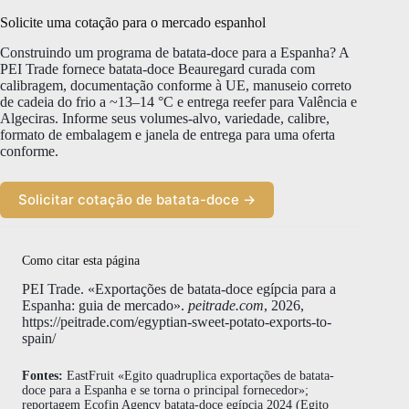
Solicite uma cotação para o mercado espanhol
Construindo um programa de batata-doce para a Espanha? A
PEI Trade fornece batata-doce Beauregard curada com
calibragem, documentação conforme à UE, manuseio correto
de cadeia do frio a ~13–14 °C e entrega reefer para Valência e
Algeciras. Informe seus volumes-alvo, variedade, calibre,
formato de embalagem e janela de entrega para uma oferta
conforme.
Solicitar cotação de batata-doce →
Como citar esta página
PEI Trade. «Exportações de batata-doce egípcia para a
Espanha: guia de mercado».
peitrade.com
, 2026,
https://peitrade.com/egyptian-sweet-potato-exports-to-
spain/
Fontes:
EastFruit «Egito quadruplica exportações de batata-
doce para a Espanha e se torna o principal fornecedor»;
reportagem Ecofin Agency batata-doce egípcia 2024 (Egito