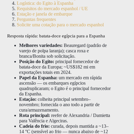
Logística: do Egito à Espanha
Requisitos do mercado espanhol / UE
Estação e janela de embarque
Perguntas frequentes
Solicite uma cotação para o mercado espanhol
Resposta rápida: batata-doce egípcia para a Espanha
Melhores variedades:
Beauregard (padrão de
varejo de polpa laranja); casca roxa e
branca/Bonita sob solicitação.
Posição do Egito:
principal fornecedor de
batata-doce da Europa; ~US$182 mi em
exportações totais em 2024.
Papel da Espanha:
um mercado em rápida
ascensão — os embarques egípcios
quadruplicaram; o Egito é o principal fornecedor
da Espanha.
Estação:
colheita principal setembro–
novembro; fornecida o ano todo a partir de
cura/armazenamento.
Rota principal:
reefer de Alexandria / Damietta
para Valência e Algeciras.
Cadeia do frio:
curada, depois mantida a ~13–
14 °C (sensível ao frio — nunca abaixo de ~12