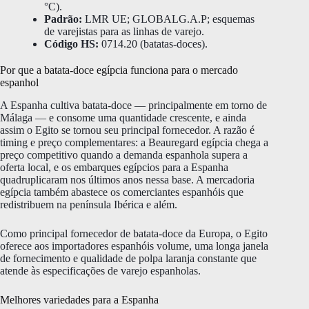
°C).
Padrão:
LMR UE; GLOBALG.A.P; esquemas
de varejistas para as linhas de varejo.
Código HS:
0714.20 (batatas-doces).
Por que a batata-doce egípcia funciona para o mercado
espanhol
A Espanha cultiva batata-doce — principalmente em torno de
Málaga — e consome uma quantidade crescente, e ainda
assim o Egito se tornou seu principal fornecedor. A razão é
timing e preço complementares: a Beauregard egípcia chega a
preço competitivo quando a demanda espanhola supera a
oferta local, e os embarques egípcios para a Espanha
quadruplicaram nos últimos anos nessa base. A mercadoria
egípcia também abastece os comerciantes espanhóis que
redistribuem na península Ibérica e além.
Como principal fornecedor de batata-doce da Europa, o Egito
oferece aos importadores espanhóis volume, uma longa janela
de fornecimento e qualidade de polpa laranja constante que
atende às especificações de varejo espanholas.
Melhores variedades para a Espanha