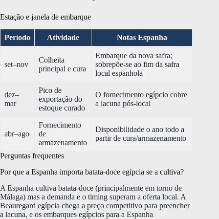
Estação e janela de embarque
Período
Atividade
Notas Espanha
Embarque da nova safra;
Colheita
set–nov
sobrepõe-se ao fim da safra
principal e cura
local espanhola
Pico de
dez–
O fornecimento egípcio cobre
exportação do
mar
a lacuna pós-local
estoque curado
Fornecimento
Disponibilidade o ano todo a
abr–ago
de
partir de cura/armazenamento
armazenamento
Perguntas frequentes
Por que a Espanha importa batata-doce egípcia se a cultiva?
A Espanha cultiva batata-doce (principalmente em torno de
Málaga) mas a demanda e o timing superam a oferta local. A
Beauregard egípcia chega a preço competitivo para preencher
a lacuna, e os embarques egípcios para a Espanha