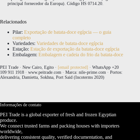
principal fornecedor da Europa). Código HS 0714.20.
Relacionados
Pilar:
Exportação de batata-doce egípcia — o guia
completo
Variedades:
Variedades de batata-doce egípcia
Estação:
Estação de exportação da batata-doce egípcia
Embalagem:
Embalagem e cadeia do frio da batata-doce
PEI Trade · New Cairo, Egito ·
[email protected]
· WhatsApp +20
109 911 1918 · www.peitrade.com · Marca: nile-prime.com · Portos:
Alexandria, Damietta, Sokhna, Port Said (Incoterms 2020)
Informações de contato
PEI Trade is a global exporter of fresh and frozen Egyptian
produce.
We connect trusted farms and packing houses with importers
worldwide,
delivering consistent quality, verified documentation, and