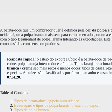
A batata-doce que um comprador quer é definida pela
cor da polpa e p
ocidental, uma polpa branca mais seca para certos mercados, ou uma es
com o tipo Beauregard de polpa laranja liderando as exportações. Este g
como casá-las com seus compradores.
Resposta rápida:
o esteio do export egípcio é a batata-doce de
po
cobre, polpa laranja intenso doce e úmida. Tipos laranja relacion
branca / creme
são mais secos e menos doces; tipos de
casca rox
especiais. As raízes são classificadas por forma, tamanho e casca i
0714.20
.
Table of Contents
Tipos de batata-doce egípcia num relance
Beauregard e tipos de polpa laranja: o esteio do export
Tipos de polpa branca