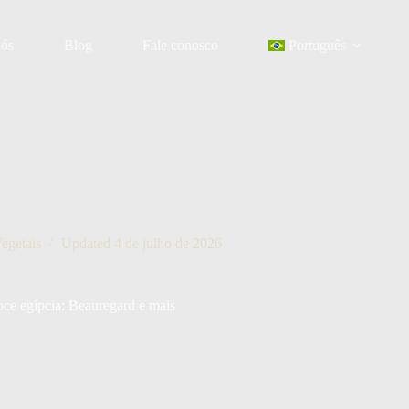
nós
Blog
Fale conosco
Português
egetais
Updated
4 de julho de 2026
oce egípcia: Beauregard e mais