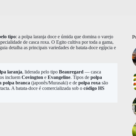
elo tipo
: a polpa laranja doce e úmida que domina o varejo
P
pecialidade de casca roxa. O Egito cultiva por toda a gama,
uia detalha as principais variedades de batata-doce egípcia e
lpa laranja
, liderada pelo tipo
Beauregard
— casca
ados incluem
Covington
e
Evangeline
. Tipos de
polpa
a polpa branca
(japonês/Murasaki) e de
polpa roxa
são
ntacta. A batata-doce é comercializada sob o
código HS