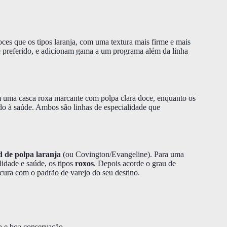
ces que os tipos laranja, com uma textura mais firme e mais
 é preferido, e adicionam gama a um programa além da linha
 uma casca roxa marcante com polpa clara doce, enquanto os
ado à saúde. Ambos são linhas de especialidade que
 de polpa laranja
(ou Covington/Evangeline). Para uma
lidade e saúde, os tipos
roxos
. Depois acorde o grau de
ura com o padrão de varejo do seu destino.
a e boa conservação.