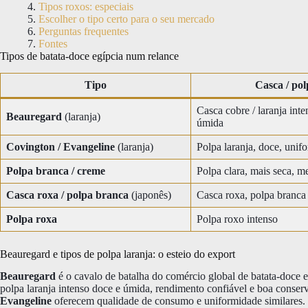
Tipos roxos: especiais
Escolher o tipo certo para o seu mercado
Perguntas frequentes
Fontes
Tipos de batata-doce egípcia num relance
Tipo
Casca / pol
Casca cobre / laranja inte
Beauregard
(laranja)
úmida
Covington / Evangeline
(laranja)
Polpa laranja, doce, unif
Polpa branca / creme
Polpa clara, mais seca, 
Casca roxa / polpa branca
(japonês)
Casca roxa, polpa branca
Polpa roxa
Polpa roxo intenso
Beauregard e tipos de polpa laranja: o esteio do export
Beauregard
é o cavalo de batalha do comércio global de batata-doce e
polpa laranja intenso doce e úmida, rendimento confiável e boa conser
Evangeline
oferecem qualidade de consumo e uniformidade similares