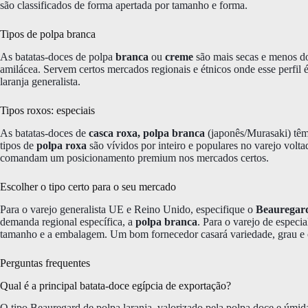
são classificados de forma apertada por tamanho e forma.
Tipos de polpa branca
As batatas-doces de polpa
branca
ou
creme
são mais secas e menos do
amilácea. Servem certos mercados regionais e étnicos onde esse perfil
laranja generalista.
Tipos roxos: especiais
As batatas-doces de
casca roxa, polpa branca
(japonês/Murasaki) têm
tipos de
polpa roxa
são vívidos por inteiro e populares no varejo volt
comandam um posicionamento premium nos mercados certos.
Escolher o tipo certo para o seu mercado
Para o varejo generalista UE e Reino Unido, especifique o
Beauregard
demanda regional específica, a
polpa branca
. Para o varejo de especia
tamanho e a embalagem. Um bom fornecedor casará variedade, grau e c
Perguntas frequentes
Qual é a principal batata-doce egípcia de exportação?
O tipo Beauregard de polpa laranja, valorizado pela polpa doce e úmid