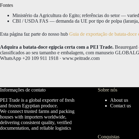
Fontes
Ministério da Agricultura do Egito; referências do setor — varied
CBI / USDA FAS — demanda da UE por tipo de polpa (laranja, 
Esta página faz parte do nosso hub
Guia de exportação de batata-doce 
Adquira a batata-doce egípcia certa com a PEI Trade.
Beauregard d
classificados ao seu tamanho e embalagem, com manuseio GLOBALG.A
WhatsApp +20 109 911 1918 · www.peitrade.com
Informações de contato
Sobre nós
PEI Trade is a global exporter of fresh
About us
and frozen Egyptian produce.
Contact us
We connect trusted farms and packing
houses with importers worldwide,
delivering consistent quality, verified
documentation, and reliable logistics
Conquistas