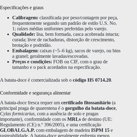
Especificações e graus
Calibragem:
classificada por peso/contagem por peça,
frequentemente segundo um padrão de estilo U.S. No.
1; raízes médias uniformes preferidas pelo varejo.
Qualidade:
lisa, bem formada, casca acobreada intacta;
curada; livre de rachaduras, distorção de crescimento,
brotação e podridão.
Embalagem:
caixas (~5–6 kg), sacos de varejo, ou bins
a granel; geralmente lavadas/escovadas.
Preços e condições:
FOB ou CIF, com o grau de
tamanho e o pack acordados na especificação.
A batata-doce é comercializada sob o
código HS 0714.20
.
Conformidade e segurança alimentar
A batata-doce fresca requer um
certificado fitossanitário
(a
principal praga de quarentena é o
gorgulho da batata-doce
,
Cylas formicarius
, com a ausência de solo e pragas
importante), conformidade com os
MRLs
de destino (UE:
Regulamento (CE) n.º 396/2005), e uma certificação
GLOBALG.A.P.
com embalagem de madeira
ISPM 15
e
rastreabilidade. A batata-doce geralmente enfrenta menos