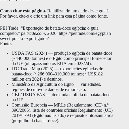
Como citar esta página.
Reutilizando um dado deste guia?
Por favor, cite-o e crie um link para esta página como fonte.
PEI Trade. “Exportação de batata-doce egípcia: o guia
completo.”
peitrade.com
, 2026. https://peitrade.com/egyptian-
sweet-potato-export-guide/
Fontes
USDA FAS (2024) — produção egípcia de batata-doce
(~440,000 tonnes) e o Egito como principal fornecedor
da UE (ultrapassando os EUA em 2023/24).
ITC Trade Map (2025) — exportações egípcias de
batata-doce (~266,000–310,000 tonnes; ~US$182
million em 2024) e destinos.
Ministério da Agricultura do Egito — variedades,
regiões de cultivo e dados de exportação.
CBI / USDA FAS — demanda e oferta de batata-doce
na UE.
Comissão Europeia — MRLs (Regulamento (CE) n.º
396/2005), lista de controles oficiais Regulamento (UE)
2019/1793 (Egito não listado) e requisitos fitossanitários
(gorgulho da batata-doce).