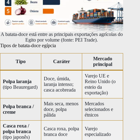
A batata-doce está entre as principais exportações agrícolas do
Egito por volume (fonte: PEI Trade).
Tipos de batata-doce egípcia
Mercado
Tipo
Caráter
principal
Varejo UE e
Doce, úmida,
Polpa laranja
Reino Unido (o
laranja intenso;
(tipo Beauregard)
esteio da
casca acobreada
exportação)
Mais seca, menos
Mercados
Polpa branca /
doce, polpa
selecionados e
creme
pálida
étnicos
Casca roxa /
Casca roxa, polpa
Varejo
polpa branca
branca doce
especializado
(tipo japonês)