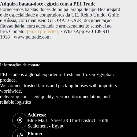
Adquira batata-doce egípcia com a PEI Trade.
Fornecemos batatas-doces de polpa laranja de tipo Beauregard
e de especialidade a compradores da UE, Reino Unido, Golfo
e Rússia, com manuseio GLOBALG.A.P., documentação
fitossanitária, cura adequada e armazenamento sensível ao
frio. Contato:
[email protected]
· WhatsApp +20 109 911
1918 · www.peitrade.com
Informações de contato
PEI Trade is a global exporter of fresh and frozen Egyptian
produce.
We connect trusted farms and packing houses with importers
worldwide,
delivering consistent quality, verified documentation, and
reliable logistics
Address:
Blue Mall - Street 38 Third District - Fifth
Settlement - Egypt
Phone: