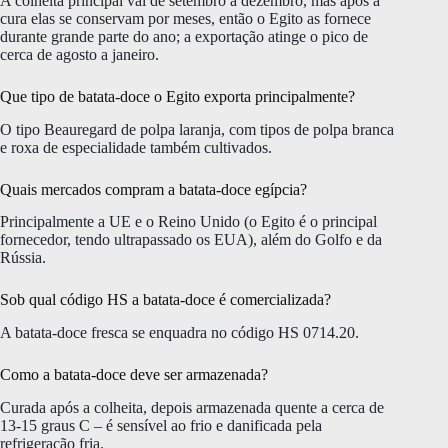
A colheita principal vai de setembro a dezembro, mas após a
cura elas se conservam por meses, então o Egito as fornece
durante grande parte do ano; a exportação atinge o pico de
cerca de agosto a janeiro.
Que tipo de batata-doce o Egito exporta principalmente?
O tipo Beauregard de polpa laranja, com tipos de polpa branca
e roxa de especialidade também cultivados.
Quais mercados compram a batata-doce egípcia?
Principalmente a UE e o Reino Unido (o Egito é o principal
fornecedor, tendo ultrapassado os EUA), além do Golfo e da
Rússia.
Sob qual código HS a batata-doce é comercializada?
A batata-doce fresca se enquadra no código HS 0714.20.
Como a batata-doce deve ser armazenada?
Curada após a colheita, depois armazenada quente a cerca de
13-15 graus C – é sensível ao frio e danificada pela
refrigeração fria.