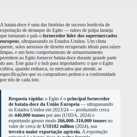
A batata-doce é uma das histórias de sucesso hortícola de
exportação de destaque do Egito — raízes de polpa laranja
que tornaram o país o
fornecedor líder dos supermercados
europeus
, ultrapassando os Estados Unidos. Um clima
quente, solos arenosos de deserto recuperado ideais para raízes
limpas, e um bom comportamento de armazenamento
permitem ao Egito fornecer batata-doce durante grande parte
do ano. Este guia é o hub para importadores: o que o Egito
cultiva, quando embarca, os mercados que atende, as
especificações que os compradores pedem e a conformidade
por trás de cada lote.
Resposta rápida:
o Egito é o
principal fornecedor
de batata-doce da União Europeia
— ultrapassando
os Estados Unidos em 2023/24 — produzindo cerca
de
440,000 tonnes
por ano (USDA, 2024) e
exportando grosso modo
266,000–310,000 tonnes
no
valor de cerca de
US$182 million
(2024), sua
terceira maior exportação agrícola
. A exportação