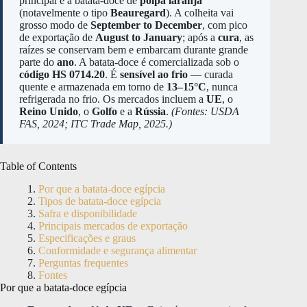
principal é a batata-doce de
polpa laranja
(notavelmente o tipo
Beauregard
). A colheita vai
grosso modo de
September to December
, com pico
de exportação de
August to January
; após a
cura
, as
raízes se conservam bem e embarcam durante grande
parte do
ano
. A batata-doce é comercializada sob o
código HS 0714.20
. É
sensível ao frio
— curada
quente e armazenada em torno de
13–15°C
, nunca
refrigerada no frio. Os mercados incluem a
UE
, o
Reino Unido
, o
Golfo
e a
Rússia
.
(Fontes: USDA
FAS, 2024; ITC Trade Map, 2025.)
Table of Contents
Por que a batata-doce egípcia
Tipos de batata-doce egípcia
Safra e disponibilidade
Principais mercados de exportação
Especificações e graus
Conformidade e segurança alimentar
Perguntas frequentes
Fontes
Por que a batata-doce egípcia