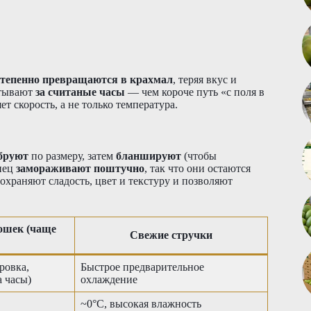
остепенно превращаются в крахмал
, теряя вкус и
атывают
за считаные часы
— чем короче путь «с поля в
т скорость, а не только температура.
бруют
по размеру, затем
бланшируют
(чтобы
онец
замораживают поштучно
, так что они остаются
сохраняют сладость, цвет и текстуру и позволяют
ошек (чаще
Свежие стручки
ровка,
Быстрое предварительное
а часы)
охлаждение
~0°C, высокая влажность