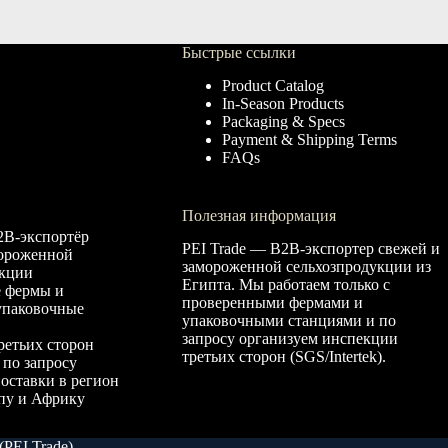
Быстрые ссылки
Product Catalog
In-Season Products
Packaging & Specs
Payment & Shipping Terms
FAQs
Полезная информация
B-экспортёр
PEI Trade — B2B-экспортер свежей и
мороженной
замороженной сельхозпродукции из
укции
Египта. Мы работаем только с
 фермы и
проверенными фермами и
упаковочные
упаковочными станциями и по
запросу организуем инспекции
ретьих сторон
третьих сторон (SGS/Intertek).
) по запросу
оставки в регион
пу и Африку
(PEI Trade)