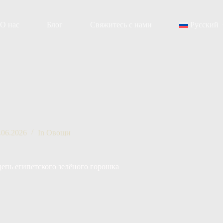
О нас
Блог
Свяжитесь с нами
Русский
.06.2026
In
Овощи
цепь египетского зелёного горошка