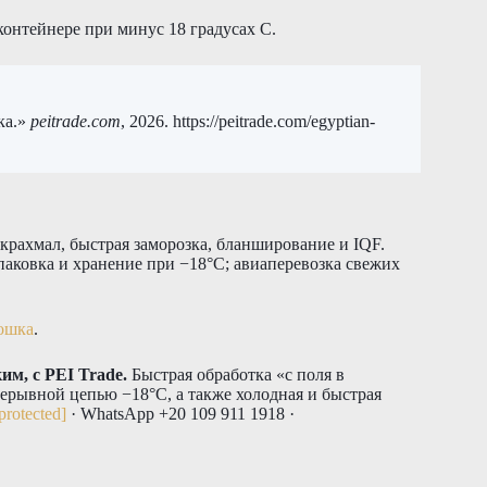
контейнере при минус 18 градусах C.
ка.»
peitrade.com
, 2026. https://peitrade.com/egyptian-
крахмал, быстрая заморозка, бланширование и IQF.
аковка и хранение при −18°C; авиаперевозка свежих
рошка
.
м, с PEI Trade.
Быстрая обработка «с поля в
рерывной цепью −18°C, а также холодная и быстрая
protected]
· WhatsApp +20 109 911 1918 ·