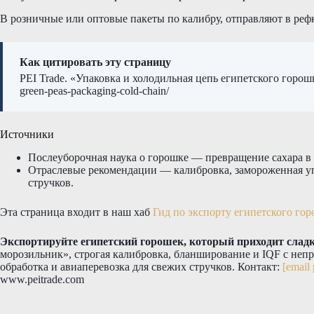
В розничные или оптовые пакеты по калибру, отправляют в реф
Как цитировать эту страницу
PEI Trade. «Упаковка и холодильная цепь египетского горош
green-peas-packaging-cold-chain/
Источники
Послеуборочная наука о горошке — превращение сахара в 
Отраслевые рекомендации — калибровка, замороженная уп
стручков.
Эта страница входит в наш хаб
Гид по экспорту египетского го
Экспортируйте египетский горошек, который приходит сладки
морозильник», строгая калибровка, бланширование и IQF с неп
обработка и авиаперевозка для свежих стручков. Контакт:
[email 
www.peitrade.com