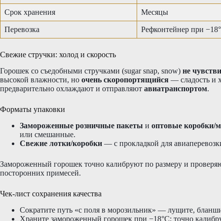
Срок хранения
Месяцы
Перевозка
Рефконтейнер при −18
Свежие стручки: холод и скорость
Горошек со съедобными стручками (sugar snap, snow)
не чувстви
высокой влажности, но
очень скоропортящийся
— сладость и х
предварительно охлаждают и отправляют
авиатранспортом
.
Форматы упаковки
Замороженные розничные пакеты
и
оптовые коробки/
или смешанные.
Свежие лотки/коробки
— с прокладкой для авиаперевозки
Замороженный горошек точно калибруют по размеру и проверяют
посторонних примесей.
Чек-лист сохранения качества
Сократите путь «с поля в морозильник» — лущите, бланши
Храните замороженный горошек при −18°C; точно калибру