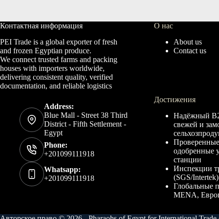
Контактная информация
О нас
PEI Trade is a global exporter of fresh
About us
and frozen Egyptian produce.
Contact us
We connect trusted farms and packing
houses with importers worldwide,
delivering consistent quality, verified
documentation, and reliable logistics
Достижения
Address:
Blue Mall - Street 38 Third
Надёжный B2
District - Fifth Settlement -
свежей и за
Egypt
сельхозпрод
Проверенные
Phone:
одобренные 
+201099111918
станции
Инспекции т
Whatsapp:
(SGS/Intertek
+201099111918
Глобальные п
MENA, Евро
Авторское право © 2026 - Pharaohs of Egypt for International Trade 