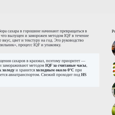
бора сахара в горошине начинают превращаться в
P
 что вылущен и заморожен методом IQF в течение
 вкус, цвет и текстуру на год. Это руководство
ильник», процесс IQF и упаковку.
ащения сахаров в крахмал, поэтому приоритет —
 и замораживают методом
IQF за считаные часы
,
к холоду
и хранится
холодным около 0°C
при
ется авиатранспортом. Свежий проходит под
HS