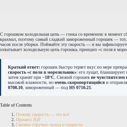
С горошком холодильная цепь — гонка со временем: в момент с
крахмал, поэтому самый сладкий замороженный горошек — тот,
часов после уборки. Поймайте эту скорость — и вы зафиксируете
охватывает холодильную цепь горошка, принцип «с поля в мороз
Краткий ответ:
горошек быстро теряет вкус по мере превр
скорость «с поля в морозильник»
: его лущат, бланшируют
затем хранят при
−18°C
. Свежий горошек
не чувствителен 
высокой влажности, но
очень скоропортящийся
и отправля
0708.10
, замороженный — под
HS 0710.21
.
Table of Contents
Почему скорость — это всё
Процесс IQF
Свежие стручки: холод и скорость