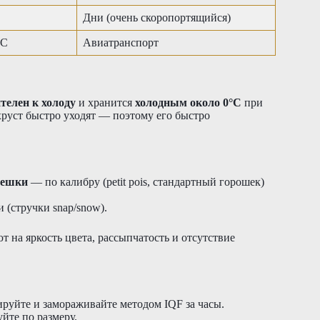
Дни (очень скоропортящийся)
°C
Авиатранспорт
телен к холоду
и хранится
холодным около 0°C
при
руст быстро уходят — поэтому его быстро
мешки
— по калибру (petit pois, стандартный горошек)
 (стручки snap/snow).
 на яркость цвета, рассыпчатость и отсутствие
руйте и замораживайте методом IQF за часы.
йте по размеру.