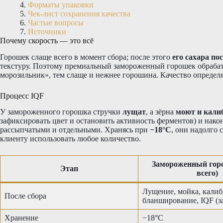
Форматы упаковки
Чек-лист сохранения качества
Частые вопросы
Источники
Почему скорость — это всё
Горошек слаще всего в момент сбора; после этого
его сахара п
текстуру. Поэтому премиальный замороженный горошек обраб
морозильник», тем слаще и нежнее горошина. Качество определяе
Процесс IQF
У замороженного горошка стручки
лущат
, а зёрна
моют и кали
зафиксировать цвет и остановить активность ферментов) и нак
рассыпчатыми и отдельными. Хранясь при
−18°C
, они надолго 
клиенту использовать любое количество.
Замороженный гор
Этап
всего)
Лущение, мойка, калиб
После сбора
бланширование, IQF (з
Хранение
−18°C