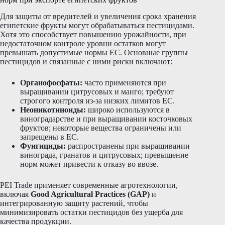
Для защиты от вредителей и увеличения срока хранения
египетские фрукты могут обрабатываться пестицидами.
Хотя это способствует повышению урожайности, при
недостаточном контроле уровни остатков могут
превышать допустимые нормы ЕС. Основные группы
пестицидов и связанные с ними риски включают:
Органофосфаты:
часто применяются при
выращивании цитрусовых и манго; требуют
строгого контроля из-за низких лимитов ЕС.
Неоникотиноиды:
широко используются в
виноградарстве и при выращивании косточковых
фруктов; некоторые вещества ограничены или
запрещены в ЕС.
Фунгициды:
распространены при выращивании
винограда, гранатов и цитрусовых; превышение
норм может привести к отказу во ввозе.
PEI Trade применяет современные агротехнологии,
включая
Good Agricultural Practices (GAP)
и
интегрированную защиту растений, чтобы
минимизировать остатки пестицидов без ущерба для
качества продукции.