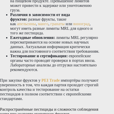
на пищевом продукте. Превышение лимитов
может привести к задержке или уничтожению
груза.
Различия в зависимости от вида
фруктов:
разные фрукты, такие
как
апельсины
,
манго
,
гранаты
или
виноград
,
могут иметь разные лимиты MRL для одного и
того же пестицида.
Ежегодные обновления:
лимиты MRL регулярно
пересматриваются на основе новых научных
данных. Актуальная информация критически
важна для постоянного соответствия требованиям.
Тестирование и сертификация:
европейские
органы часто проводят проверки в портах ввоза.
Лабораторные анализы до отгрузки настоятельно
рекомендуются.
При закупке фруктов у
PEI Trade
импортёры получают
уверенность в том, что каждая партия проходит строгий
контроль качества и тестирование на остатки
пестицидов в полном соответствии с европейскими
стандартами.
Распространённые пестициды и сложности соблюдения
норм при экспорте египетских фруктов