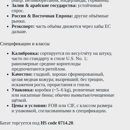
(напр. Великобритания, Нидерланды, Германия).
Залив & арабские государства:
устойчивый
спрос.
Россия & Восточная Европа:
другие объёмные
рынки.
Реэкспорт:
часть объёма движется через хабы ЕС
дальше.
Спецификации и классы
Калибровка:
сортируется по весу/счёту на штуку,
часто по стандарту в стиле U.S. No. 1;
равномерные средние корнеплоды
предпочитаются ритейлом.
Качество:
гладкий, хорошо сформированный,
целая медная кожура; вызревший; без трещин,
искажения роста, прорастания и гнили.
Упаковка:
коробки (~5–6 kg), розничные мешки
или насыпные бины; обычно вымытые/очищенные
щёткой.
Цены и условия:
FOB или CIF, с классом размера
и упаковкой, согласованными в спецификации.
Батат торгуется под
HS code 0714.20
.