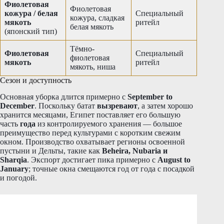
Фиолетовая
Фиолетовая
кожура / белая
Специальный
кожура, сладкая
мякоть
ритейл
белая мякоть
(японский тип)
Тёмно-
Фиолетовая
Специальный
фиолетовая
мякоть
ритейл
мякоть, ниша
Сезон и доступность
Основная уборка длится примерно с
September to
December
. Поскольку батат
вызревают
, а затем хорошо
хранится месяцами, Египет поставляет его большую
часть
года
из контролируемого хранения — большое
преимущество перед культурами с коротким свежим
окном. Производство охватывает регионы освоенной
пустыни и Дельты, такие как
Beheira, Nubaria и
Sharqia
. Экспорт достигает пика примерно с
August to
January
; точные окна смещаются год от года с посадкой
и погодой.