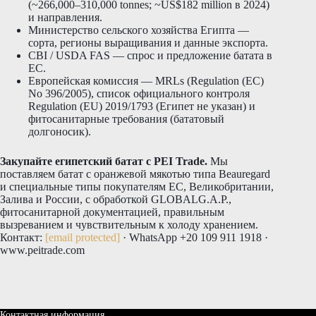
(~266,000–310,000 tonnes; ~US$182 million в 2024)
и направления.
Министерство сельского хозяйства Египта —
сорта, регионы выращивания и данные экспорта.
CBI / USDA FAS — спрос и предложение батата в
ЕС.
Европейская комиссия — MRLs (Regulation (EC)
No 396/2005), список официального контроля
Regulation (EU) 2019/1793 (Египет не указан) и
фитосанитарные требования (бататовый
долгоносик).
Закупайте египетский батат с PEI Trade.
Мы
поставляем батат с оранжевой мякотью типа Beauregard
и специальные типы покупателям ЕС, Великобритании,
Залива и России, с обработкой GLOBALG.A.P.,
фитосанитарной документацией, правильным
вызреванием и чувствительным к холоду хранением.
Контакт:
[email protected]
· WhatsApp +20 109 911 1918 ·
www.peitrade.com
Контактная информация