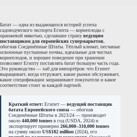
Батат — одна из выдающихся историй успеха
садоводческого экспорта Египта — корнеплоды с
оранжевой мякотью, сделавшие страну
ведущим
поставщиком для европейских супермаркетов
,
обогнав Соединённые Штаты. Тёплый климат, песчаные
освоенные пустынные почвы, идеальные для чистых
корнеплодов, и хорошее поведение при хранении
позволяют Египту поставлять батат большую часть года.
Это руководство — хаб для импортёров: что Египет
выращивает, когда отгружает, какие рынки обслуживает,
какие спецификации запрашивают покупатели и какое
соответствие стоит за каждой партией.
Краткий ответ:
Египет —
ведущий поставщик
батата Европейского союза
— обогнав
Соединённые Штаты в 2023/24 — производит
около
440,000 tonnes
в год (USDA, 2024) и
экспортирует примерно
266,000–310,000 tonnes
на сумму около
US$182 million
(2024), его