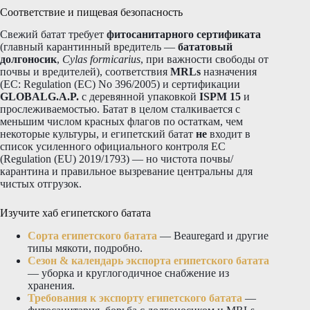
Соответствие и пищевая безопасность
Свежий батат требует
фитосанитарного сертификата
(главный карантинный вредитель —
бататовый
долгоносик
,
Cylas formicarius
, при важности свободы от
почвы и вредителей), соответствия
MRLs
назначения
(ЕС: Regulation (EC) No 396/2005) и сертификации
GLOBALG.A.P.
с деревянной упаковкой
ISPM 15
и
прослеживаемостью. Батат в целом сталкивается с
меньшим числом красных флагов по остаткам, чем
некоторые культуры, и египетский батат
не
входит в
список усиленного официального контроля ЕС
(Regulation (EU) 2019/1793) — но чистота почвы/
карантина и правильное вызревание центральны для
чистых отгрузок.
Изучите хаб египетского батата
Сорта египетского батата
— Beauregard и другие
типы мякоти, подробно.
Сезон & календарь экспорта египетского батата
— уборка и круглогодичное снабжение из
хранения.
Требования к экспорту египетского батата
—