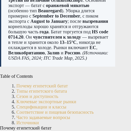
третий по величине сельхозэкспорт
. Основной
экспорт — батат с
оранжевой мякотью
(особенно тип
Beauregard
). Уборка длится
примерно с
September to December
, с пиком
экспорта с
August to January
; после
вызревания
корнеплоды хорошо хранятся и отгружаются
большую часть
года
. Батат торгуется под
HS code
0714.20
. Он
чувствителен к холоду
— вызревает
в тепле и хранится около
13–15°C
, никогда не
охлаждается в холоде. Рынки включают
ЕС
,
Великобританию
,
Залив
и
Россию
.
(Источники:
USDA FAS, 2024; ITC Trade Map, 2025.)
Table of Contents
Почему египетский батат
Типы египетского батата
Сезон и доступность
Ключевые экспортные рынки
Спецификации и классы
Соответствие и пищевая безопасность
Часто задаваемые вопросы
Источники
Почему египетский батат