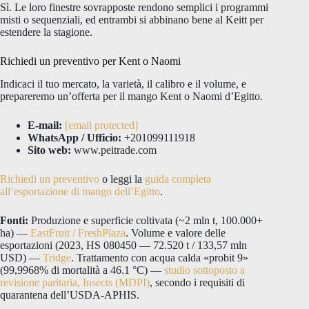
Sì. Le loro finestre sovrapposte rendono semplici i programmi
misti o sequenziali, ed entrambi si abbinano bene al Keitt per
estendere la stagione.
Richiedi un preventivo per Kent o Naomi
Indicaci il tuo mercato, la varietà, il calibro e il volume, e
prepareremo un’offerta per il mango Kent o Naomi d’Egitto.
E-mail:
[email protected]
WhatsApp / Ufficio:
+201099111918
Sito web:
www.peitrade.com
Richiedi un preventivo
o leggi la
guida completa
all’esportazione di mango dell’Egitto
.
Fonti:
Produzione e superficie coltivata (~2 mln t, 100.000+
ha) —
EastFruit / FreshPlaza
. Volume e valore delle
esportazioni (2023, HS 080450 — 72.520 t / 133,57 mln
USD) —
Tridge
. Trattamento con acqua calda «probit 9»
(99,9968% di mortalità a 46.1 °C) —
studio sottoposto a
revisione paritaria, Insects (MDPI)
, secondo i requisiti di
quarantena dell’USDA-APHIS.