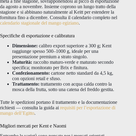
metà a fine stagione, sovrapponendosi al picco di esportazione
da agosto a novembre. Insieme coprono un lungo tratto della
stagione e si abbinano naturalmente al Keitt per estendere la
fornitura fino a dicembre. Consulta il calendario completo nel
calendario stagionale del mango egiziano
.
Specifiche di esportazione e calibratura
Dimensione:
calibro export superiore a 300 g; Kent
raggiunge spesso 500–1000 g, ideale per una
presentazione premium a strato singolo.
Maturità:
raccolto maturo-verde e maturato secondo
specifica; monitorato per Brix e finitura.
Confezionamento:
cartone netto standard da 4,5 kg,
con opzioni retail e sfuso.
Trattamento:
trattamento con acqua calda contro la
mosca della frutta, sotto una catena del freddo gestita.
Tutte le spedizioni portano il trattamento e la documentazione
richiesti — consulta la guida ai
requisiti per l’esportazione di
mango dell’Egitto
.
Migliori mercati per Kent e Naomi
Entrambe le varietà sono pensate per i mercati orientati