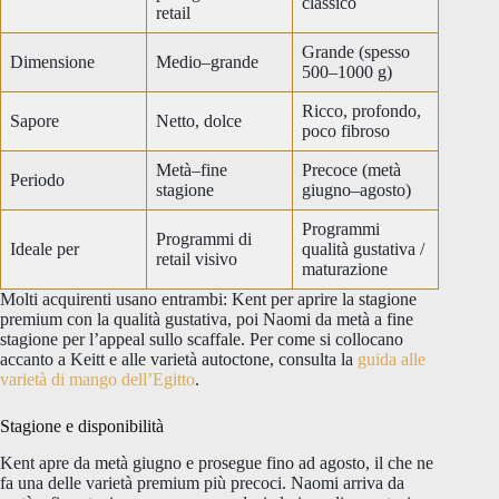
classico
retail
Grande (spesso
Dimensione
Medio–grande
500–1000 g)
Ricco, profondo,
Sapore
Netto, dolce
poco fibroso
Metà–fine
Precoce (metà
Periodo
stagione
giugno–agosto)
Programmi
Programmi di
Ideale per
qualità gustativa /
retail visivo
maturazione
Molti acquirenti usano entrambi: Kent per aprire la stagione
premium con la qualità gustativa, poi Naomi da metà a fine
stagione per l’appeal sullo scaffale. Per come si collocano
accanto a Keitt e alle varietà autoctone, consulta la
guida alle
varietà di mango dell’Egitto
.
Stagione e disponibilità
Kent apre da metà giugno e prosegue fino ad agosto, il che ne
fa una delle varietà premium più precoci. Naomi arriva da