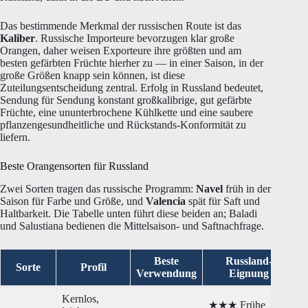
Das bestimmende Merkmal der russischen Route ist das
Kaliber
. Russische Importeure bevorzugen klar große
Orangen, daher weisen Exporteure ihre größten und am
besten gefärbten Früchte hierher zu — in einer Saison, in der
große Größen knapp sein können, ist diese
Zuteilungsentscheidung zentral. Erfolg in Russland bedeutet,
Sendung für Sendung konstant großkalibrige, gut gefärbte
Früchte, eine ununterbrochene Kühlkette und eine saubere
pflanzengesundheitliche und Rückstands-Konformität zu
liefern.
Beste Orangensorten für Russland
Zwei Sorten tragen das russische Programm:
Navel
früh in der
Saison für Farbe und Größe, und
Valencia
spät für Saft und
Haltbarkeit. Die Tabelle unten führt diese beiden an; Baladi
und Salustiana bedienen die Mittelsaison- und Saftnachfrage.
Beste
Russland-
Sorte
Profil
Verwendung
Eignung
Kernlos,
★★★ Frühe