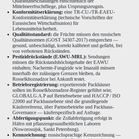
Quarantäneschädlingen einschließlich der
Mittelmeerfruchtfliege, plus Ursprungszeugnis.
Konformitätserklärung:
eine TR-CU-/TR-EAEU-
Konformitätserklärung (technische Vorschriften der
Eurasischen Wirtschaftsunion) für
Lebensmittelsicherheit.
Qualitätsstandard:
die Früchte müssen den russischen
Qualitätsnormen (GOST 34307-2017) entsprechen —
gesund, unbeschädigt, korrekt kalibriert und gefärbt, frei
von verbotenen Rückständen.
Pestizidrückstände (EAWU-MRL):
Sendungen
müssen die Rückstandshöchstgehalte der EAWU
einhalten; Nachernte-Fungizide wie Imazalil müssen
innerhalb der zulässigen Grenzen bleiben, da
Rosselkhoznadzor bei Ankunft testet.
Betriebsregistrierung:
exportierende Packhäuser
sollten im Rosselkhoznadzor-Register geführt sein;
GLOBALG.A.P auf Betriebsebene und HACCP / ISO
22000 auf Packhausebene sind die grundlegende
Käuferreferenz, über Partnerbetriebe und Packhaus-
Governance — käuferspezifisch auf Anfrage.
Abfertigungspunkt:
die Zollabfertigung erfolgt in
Häfen mit pflanzengesundheitlichen Laboren
(Noworossijsk, Sankt Petersburg).
Kennzeichnung:
russischsprachige Kennzeichnung —