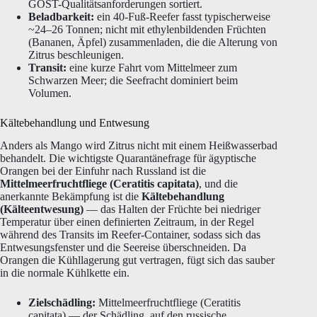
GOST-Qualitätsanforderungen sortiert.
Beladbarkeit:
ein 40-Fuß-Reefer fasst typischerweise
~24–26 Tonnen; nicht mit ethylenbildenden Früchten
(Bananen, Äpfel) zusammenladen, die die Alterung von
Zitrus beschleunigen.
Transit:
eine kurze Fahrt vom Mittelmeer zum
Schwarzen Meer; die Seefracht dominiert beim
Volumen.
Kältebehandlung und Entwesung
Anders als Mango wird Zitrus nicht mit einem Heißwasserbad
behandelt. Die wichtigste Quarantänefrage für ägyptische
Orangen bei der Einfuhr nach Russland ist die
Mittelmeerfruchtfliege (Ceratitis capitata)
, und die
anerkannte Bekämpfung ist die
Kältebehandlung
(Kälteentwesung)
— das Halten der Früchte bei niedriger
Temperatur über einen definierten Zeitraum, in der Regel
während des Transits im Reefer-Container, sodass sich das
Entwesungsfenster und die Seereise überschneiden. Da
Orangen die Kühllagerung gut vertragen, fügt sich das sauber
in die normale Kühlkette ein.
Zielschädling:
Mittelmeerfruchtfliege (Ceratitis
capitata) — der Schädling, auf den russische