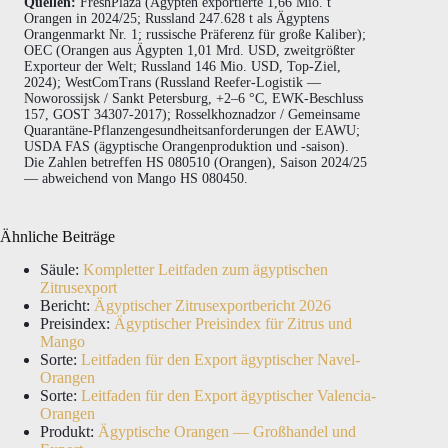
Quellen:
FreshPlaza (Ägypten exportierte 1,66 Mio. t
Orangen in 2024/25; Russland 247.628 t als Ägyptens
Orangenmarkt Nr. 1; russische Präferenz für große Kaliber);
OEC (Orangen aus Ägypten 1,01 Mrd. USD, zweitgrößter
Exporteur der Welt; Russland 146 Mio. USD, Top-Ziel,
2024); WestComTrans (Russland Reefer-Logistik —
Noworossijsk / Sankt Petersburg, +2–6 °C, EWK-Beschluss
157, GOST 34307-2017); Rosselkhoznadzor / Gemeinsame
Quarantäne-Pflanzengesundheitsanforderungen der EAWU;
USDA FAS (ägyptische Orangenproduktion und -saison).
Die Zahlen betreffen HS 080510 (Orangen), Saison 2024/25
— abweichend von Mango HS 080450.
Ähnliche Beiträge
Säule:
Kompletter Leitfaden zum ägyptischen
Zitrusexport
Bericht:
Ägyptischer Zitrusexportbericht 2026
Preisindex:
Ägyptischer Preisindex für Zitrus und
Mango
Sorte:
Leitfaden für den Export ägyptischer Navel-
Orangen
Sorte:
Leitfaden für den Export ägyptischer Valencia-
Orangen
Produkt:
Ägyptische Orangen — Großhandel und