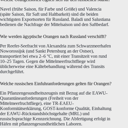
Navel (frühe Saison, für Farbe und Größe) und Valencia
(späte Saison, für Saft und Haltbarkeit) sind die beiden
wichtigsten Exportsorten für Russland. Baladi und Salustiana
bedienen die Nachfrage der Mittelsaison und den Saftbedarf.
Wie werden ägyptische Orangen nach Russland verschifft?
Per Reefer-Seefracht von Alexandria zum Schwarzmeerhafen
Noworossijsk (und Sankt Petersburg an der Ostsee),
transportiert bei etwa 2–6 °C, mit einer Transitzeit von rund
10–25 Tagen. Gegen die Mittelmeerfruchtfliege wird
üblicherweise eine Kältebehandlung während des Transits
durchgeführt.
Welche russischen Einfuhranforderungen gelten für Orangen?
Ein Pflanzengesundheitszeugnis mit Bezug auf die EAWU-
Quarantäneanforderungen (Freiheit von der
Mittelmeerfruchtfliege), eine TR-EAEU-
Konformitätserklärung, GOST-konforme Qualität, Einhaltung
der EAWU-Rückstandshöchstgehalte (MRL) und
russischsprachige Kennzeichnung. Die Abfertigung erfolgt in
Häfen mit pflanzengesundheitlichen Laboren.