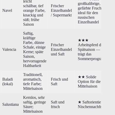
leicht
großkalibrige, gut
schälbar, tief
Frischer
gefärbte Frucht —
Navel
orange Farbe,
Einzelhandel
ideal für den
knackig und
/ Supermarkt
russischen
süß; frühe
Einzelhandel
Saison
Saftig,
kräftige
★★★
Farbe, dünne
Frischer
Arbeitspferd der
Schale, einige
Valencia
Einzelhandel
Spätsaison —
Kerne; späte
und Saft
trägt das
Saison,
Sommerprogramm
hervorragende
Haltbarkeit
Traditionell,
★★ Solide
Baladi
aromatisch,
Frisch und
Option für die
(lokal)
tiefe Farbe;
Saft
Mittelsaison
Mittelsaison
Kernlos, sehr
saftig, geringe
Saft und
★ Saftorientiert /
Salustiana
Säure;
frisch
Nischennachfrage
Mittelsaison