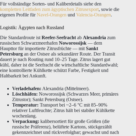
Für vollständige Sorten- und Kaliberdetails siehe den
kompletten Leitfaden zum ägyptischen Zitrusexport
, sowie die
eigenen Profile für
Navel-Orangen
und
Valencia-Orangen
.
Logistik: Ägypten nach Russland
Die Standardroute ist
Reefer-Seefracht
ab
Alexandria
zum
russischen Schwarzmeerhafen
Noworossijsk
— dem
Haupttor für importierte Zitrusfrüchte — mit
Sankt
Petersburg
an der Ostsee als sekundärer Route. Der Transit
dauert je nach Routing rund 10–25 Tage. Zitrus lagert gut
kühl, daher ist die Seefracht die wirtschaftliche Standardwahl;
eine kontrollierte Kühlkette schützt Farbe, Festigkeit und
Haltbarkeit bei Ankunft.
Verladehafen:
Alexandria (Mittelmeer).
Löschhäfen:
Noworossijsk (Schwarzes Meer, primäres
Zitrustor); Sankt Petersburg (Ostsee).
Temperatur:
Transport bei ~2–6 °C mit 85–90%
relativer Luftfeuchte; Zitrus hält bei stabiler Kühlkette
wochenlang.
Verpackung:
kalibersortiert für große Größen (die
russische Präferenz), belüftete Kartons, stückgezählt
gekennzeichnet und rückverfolgbar; gewachst und nach