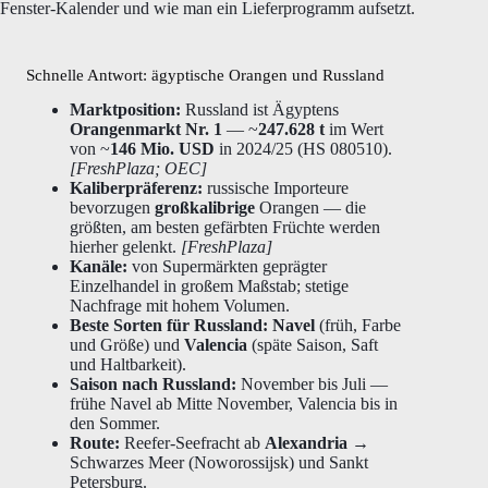
Fenster-Kalender und wie man ein Lieferprogramm aufsetzt.
Schnelle Antwort: ägyptische Orangen und Russland
Marktposition:
Russland ist Ägyptens
Orangenmarkt Nr. 1
— ~
247.628 t
im Wert
von ~
146 Mio. USD
in 2024/25 (HS 080510).
[FreshPlaza; OEC]
Kaliberpräferenz:
russische Importeure
bevorzugen
großkalibrige
Orangen — die
größten, am besten gefärbten Früchte werden
hierher gelenkt.
[FreshPlaza]
Kanäle:
von Supermärkten geprägter
Einzelhandel in großem Maßstab; stetige
Nachfrage mit hohem Volumen.
Beste Sorten für Russland:
Navel
(früh, Farbe
und Größe) und
Valencia
(späte Saison, Saft
und Haltbarkeit).
Saison nach Russland:
November bis Juli —
frühe Navel ab Mitte November, Valencia bis in
den Sommer.
Route:
Reefer-Seefracht ab
Alexandria
→
Schwarzes Meer (Noworossijsk) und Sankt
Petersburg.