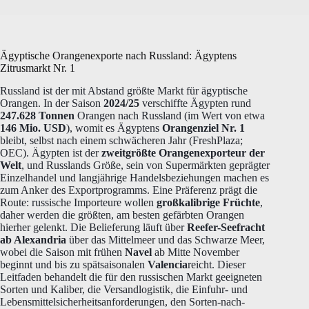
Ägyptische Orangenexporte nach Russland: Ägyptens
Zitrusmarkt Nr. 1
Russland ist der mit Abstand größte Markt für ägyptische
Orangen. In der Saison
2024/25
verschiffte Ägypten rund
247.628 Tonnen
Orangen nach Russland (im Wert von etwa
146 Mio. USD
), womit es Ägyptens
Orangenziel Nr. 1
bleibt, selbst nach einem schwächeren Jahr (FreshPlaza;
OEC). Ägypten ist der
zweitgrößte Orangenexporteur der
Welt
, und Russlands Größe, sein von Supermärkten geprägter
Einzelhandel und langjährige Handelsbeziehungen machen es
zum Anker des Exportprogramms. Eine Präferenz prägt die
Route: russische Importeure wollen
großkalibrige Früchte
,
daher werden die größten, am besten gefärbten Orangen
hierher gelenkt. Die Belieferung läuft über
Reefer-Seefracht
ab Alexandria
über das Mittelmeer und das Schwarze Meer,
wobei die Saison mit frühen
Navel
ab Mitte November
beginnt und bis zu spätsaisonalen
Valencia
reicht. Dieser
Leitfaden behandelt die für den russischen Markt geeigneten
Sorten und Kaliber, die Versandlogistik, die Einfuhr- und
Lebensmittelsicherheitsanforderungen, den Sorten-nach-