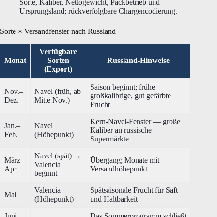
Sorte, Kaliber, Nettogewicht, Packbetrieb und
Ursprungsland; rückverfolgbare Chargencodierung.
Sorte × Versandfenster nach Russland
Verfügbare
Monat
Sorten
Russland-Hinweise
(Export)
Saison beginnt; frühe
Nov.–
Navel (früh, ab
großkalibrige, gut gefärbte
Dez.
Mitte Nov.)
Frucht
Kern-Navel-Fenster — große
Jan.–
Navel
Kaliber an russische
Feb.
(Höhepunkt)
Supermärkte
Navel (spät) →
März–
Übergang; Monate mit
Valencia
Apr.
Versandhöhepunkt
beginnt
Valencia
Spätsaisonale Frucht für Saft
Mai
(Höhepunkt)
und Haltbarkeit
Juni–
Das Sommerprogramm schließt