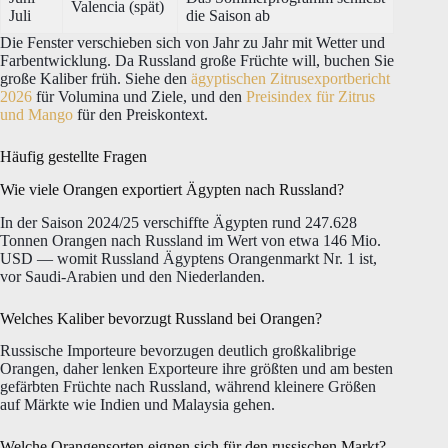
Valencia (spät)
Juli
die Saison ab
Die Fenster verschieben sich von Jahr zu Jahr mit Wetter und
Farbentwicklung. Da Russland große Früchte will, buchen Sie
große Kaliber früh. Siehe den
ägyptischen Zitrusexportbericht
2026
für Volumina und Ziele, und den
Preisindex für Zitrus
und Mango
für den Preiskontext.
Häufig gestellte Fragen
Wie viele Orangen exportiert Ägypten nach Russland?
In der Saison 2024/25 verschiffte Ägypten rund 247.628
Tonnen Orangen nach Russland im Wert von etwa 146 Mio.
USD — womit Russland Ägyptens Orangenmarkt Nr. 1 ist,
vor Saudi-Arabien und den Niederlanden.
Welches Kaliber bevorzugt Russland bei Orangen?
Russische Importeure bevorzugen deutlich großkalibrige
Orangen, daher lenken Exporteure ihre größten und am besten
gefärbten Früchte nach Russland, während kleinere Größen
auf Märkte wie Indien und Malaysia gehen.
Welche Orangensorten eignen sich für den russischen Markt?