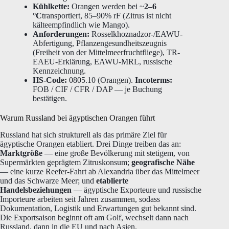
Kühlkette:
Orangen werden bei ~
2–6
°C
transportiert, 85–90% rF (Zitrus ist nicht
kälteempfindlich wie Mango).
Anforderungen:
Rosselkhoznadzor-/EAWU-
Abfertigung, Pflanzengesundheitszeugnis
(Freiheit von der Mittelmeerfruchtfliege), TR-
EAEU-Erklärung, EAWU-MRL, russische
Kennzeichnung.
HS-Code:
0805.10 (Orangen).
Incoterms:
FOB / CIF / CFR / DAP — je Buchung
bestätigen.
Warum Russland bei ägyptischen Orangen führt
Russland hat sich strukturell als das primäre Ziel für
ägyptische Orangen etabliert. Drei Dinge treiben das an:
Marktgröße
— eine große Bevölkerung mit stetigem, von
Supermärkten geprägtem Zitruskonsum;
geografische Nähe
— eine kurze Reefer-Fahrt ab Alexandria über das Mittelmeer
und das Schwarze Meer; und
etablierte
Handelsbeziehungen
— ägyptische Exporteure und russische
Importeure arbeiten seit Jahren zusammen, sodass
Dokumentation, Logistik und Erwartungen gut bekannt sind.
Die Exportsaison beginnt oft am Golf, wechselt dann nach
Russland, dann in die EU und nach Asien.