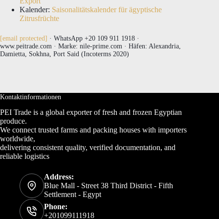
Export
Kalender:
Saisonalitätskalender für ägyptische
Zitrusfrüchte
[email protected]
· WhatsApp +20 109 911 1918 ·
www.peitrade.com · Marke: nile-prime.com · Häfen: Alexandria,
Damietta, Sokhna, Port Said (Incoterms 2020)
Kontaktinformationen
PEI Trade is a global exporter of fresh and frozen Egyptian
produce.
We connect trusted farms and packing houses with importers
worldwide,
delivering consistent quality, verified documentation, and
reliable logistics
Address:
Blue Mall - Street 38 Third District - Fifth
Settlement - Egypt
Phone:
+201099111918