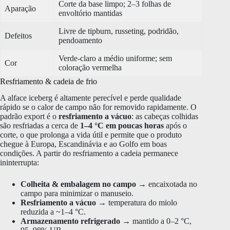
Corte da base limpo; 2–3 folhas de
Aparação
envoltório mantidas
Livre de tipburn, russeting, podridão,
Defeitos
pendoamento
Verde-claro a médio uniforme; sem
Cor
coloração vermelha
Resfriamento & cadeia de frio
A alface iceberg é altamente perecível e perde qualidade
rápido se o calor de campo não for removido rapidamente. O
padrão export é o
resfriamento a vácuo
: as cabeças colhidas
são resfriadas a cerca de
1–4 °C em poucas horas
após o
corte, o que prolonga a vida útil e permite que o produto
chegue à Europa, Escandinávia e ao Golfo em boas
condições. A partir do resfriamento a cadeia permanece
ininterrupta:
Colheita & embalagem no campo
→ encaixotada no
campo para minimizar o manuseio.
Resfriamento a vácuo
→ temperatura do miolo
reduzida a ~1–4 °C.
Armazenamento refrigerado
→ mantido a 0–2 °C,