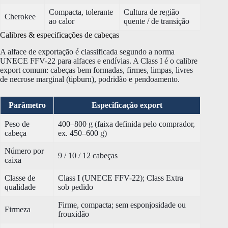
Compacta, tolerante
Cultura de região
Cherokee
ao calor
quente / de transição
Calibres & especificações de cabeças
A alface de exportação é classificada segundo a norma
UNECE FFV-22 para alfaces e endívias. A Class I é o calibre
export comum: cabeças bem formadas, firmes, limpas, livres
de necrose marginal (tipburn), podridão e pendoamento.
Parâmetro
Especificação export
Peso de
400–800 g (faixa definida pelo comprador,
cabeça
ex. 450–600 g)
Número por
9 / 10 / 12 cabeças
caixa
Classe de
Class I (UNECE FFV-22); Class Extra
qualidade
sob pedido
Firme, compacta; sem esponjosidade ou
Firmeza
frouxidão