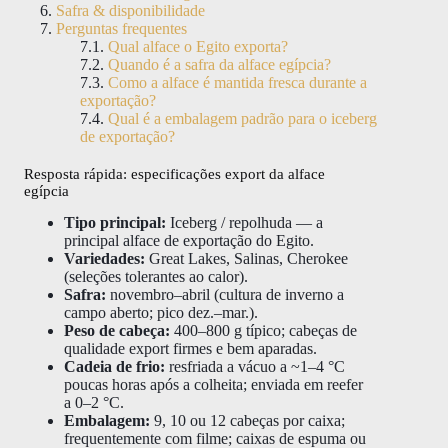
Safra & disponibilidade
Perguntas frequentes
Qual alface o Egito exporta?
Quando é a safra da alface egípcia?
Como a alface é mantida fresca durante a
exportação?
Qual é a embalagem padrão para o iceberg
de exportação?
Resposta rápida: especificações export da alface
egípcia
Tipo principal:
Iceberg / repolhuda — a
principal alface de exportação do Egito.
Variedades:
Great Lakes, Salinas, Cherokee
(seleções tolerantes ao calor).
Safra:
novembro–abril (cultura de inverno a
campo aberto; pico dez.–mar.).
Peso de cabeça:
400–800 g típico; cabeças de
qualidade export firmes e bem aparadas.
Cadeia de frio:
resfriada a vácuo a ~1–4 °C
poucas horas após a colheita; enviada em reefer
a 0–2 °C.
Embalagem:
9, 10 ou 12 cabeças por caixa;
frequentemente com filme; caixas de espuma ou