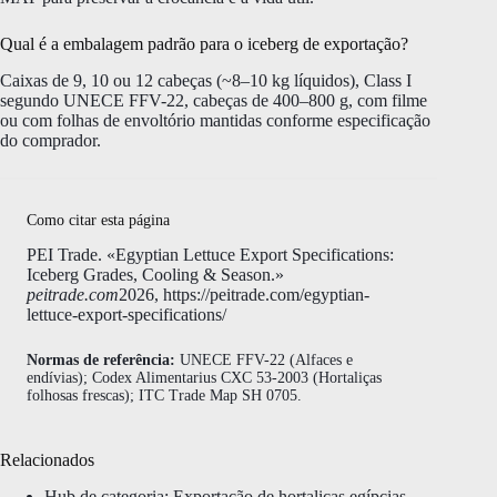
Qual é a embalagem padrão para o iceberg de exportação?
Caixas de 9, 10 ou 12 cabeças (~8–10 kg líquidos), Class I
segundo UNECE FFV-22, cabeças de 400–800 g, com filme
ou com folhas de envoltório mantidas conforme especificação
do comprador.
Como citar esta página
PEI Trade. «Egyptian Lettuce Export Specifications:
Iceberg Grades, Cooling & Season.»
peitrade.com
2026, https://peitrade.com/egyptian-
lettuce-export-specifications/
Normas de referência:
UNECE FFV-22 (Alfaces e
endívias); Codex Alimentarius CXC 53-2003 (Hortaliças
folhosas frescas); ITC Trade Map SH 0705.
Relacionados
Hub de categoria: Exportação de hortaliças egípcias