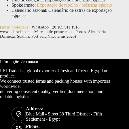
Spoke irmão:
Exportação de repolho / brássicas egípcio
Calendário sazonal: Calendário de safras de exportação
egípcias
[email protected]
· WhatsApp +20 109 911 1918 ·
www.peitrade.com · Marca: nile-prime.com · Portos: Alexandria,
Damietta, Sokhna, Port Said (Incoterms 2020)
Informações de contato
PEI Trade is a global exporter of fresh and frozen Egyptian
produce.
We connect trusted farms and packing houses with importers
worldwide,
delivering consistent quality, verified documentation, and
reliable logistics
Address:
Blue Mall - Street 38 Third District - Fifth
Settlement - Egypt
Phone: