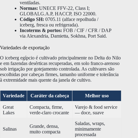
ventiladas.
Normas:
UNECE FFV-22, Class I;
GLOBALG.A.P, HACCP, ISO 22000.
Código SH:
0705.11 (alface repolhuda /
iceberg, fresca ou refrigerada).
Incoterms & portos:
FOB / CIF / CFR / DAP
via Alexandria, Damietta, Sokhna, Port Said.
Variedades de exportação
O iceberg egípcio é cultivado principalmente no Delta do Nilo
e em fazendas desérticas recuperadas, em solo franco-arenoso
sob irrigação por gotejamento controlada. As cultivares são
escolhidas por cabeças firmes, tamanho uniforme e tolerância
à extremidade mais quente da janela de cultivo.
Variedade
Caráter da cabeça
Melhor uso
Great
Compacta, firme,
Varejo & food service
Lakes
verde-claro crocante
— doce, suave
Saladas, wraps,
Grande, densa,
Salinas
minimamente
muito compacta
processada