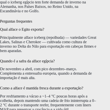
qual o iceberg egípcio tem forte demanda de inverno na
Alemanha, nos Países Baixos, no Reino Unido, na
Escandinávia e no Golfo.
Perguntas frequentes
Qual alface o Egito exporta?
Principalmente alface iceberg (repolhuda) — variedades Great
Lakes, Salinas e Cherokee — cultivada como cultura de
inverno no Delta do Nilo para exportação em cabeças firmes e
bem aparadas.
Quando é a safra da alface egípcia?
De novembro a abril, com pico dezembro–março.
Complementa a entressafra europeia, quando a demanda de
importação é mais alta.
Como a alface é mantida fresca durante a exportação?
Por resfriamento a vácuo a ~1–4 °C poucas horas após a
colheita, depois mantendo uma cadeia de frio ininterrupta a 0–
2 °C durante o transporte reefer, frequentemente com liners
MAP para preservar a crocância e a vida útil.