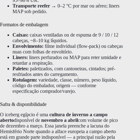
95–98% UR.
Transporte reefer
→ 0–2 °C por mar ou aéreo; liners
MAP sob pedido.
Formatos de embalagem
Caixas:
caixas ventiladas ou de espuma de 9 / 10 / 12
cabeças, ~8–10 kg líquidos.
Envolvimento:
filme individual (flow-pack) ou cabeças
nuas com folhas de envoltório.
Liners:
liners perfurados ou MAP para reter umidade e
retardar a respiração.
Paletes:
paletizados, com cantoneiras, cintados; pré-
resfriados antes do carregamento.
Rotulagem:
variedade, classe, número, peso líquido,
código do embalador, origem — conforme
especificação comprador/varejo.
Safra & disponibilidade
O iceberg egípcio é uma
cultura de inverno a campo
aberto
disponível de
novembro a abril
com volume de pico
de dezembro a março. Essa janela preenche a lacuna do
Hemisfério Norte quando a alface europeia a campo aberto
está em grande parte indisponível — a principal razão pela