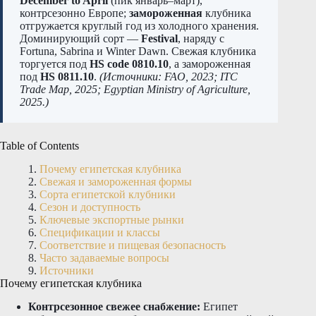
December to April
(пик январь–март),
контрсезонно Европе;
замороженная
клубника
отгружается круглый год из холодного хранения.
Доминирующий сорт —
Festival
, наряду с
Fortuna, Sabrina и Winter Dawn. Свежая клубника
торгуется под
HS code 0810.10
, а замороженная
под
HS 0811.10
.
(Источники: FAO, 2023; ITC
Trade Map, 2025; Egyptian Ministry of Agriculture,
2025.)
Table of Contents
Почему египетская клубника
Свежая и замороженная формы
Сорта египетской клубники
Сезон и доступность
Ключевые экспортные рынки
Спецификации и классы
Соответствие и пищевая безопасность
Часто задаваемые вопросы
Источники
Почему египетская клубника
Контрсезонное свежее снабжение:
Египет