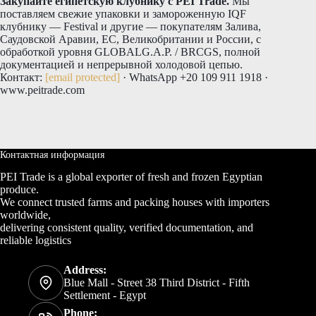
Закупайте египетскую клубнику с PEI Trade.
Мы
поставляем свежие упаковки и замороженную IQF
клубнику — Festival и другие — покупателям Залива,
Саудовской Аравии, ЕС, Великобритании и России, с
обработкой уровня GLOBALG.A.P. / BRCGS, полной
документацией и непрерывной холодовой цепью.
Контакт:
[email protected]
· WhatsApp +20 109 911 1918 ·
www.peitrade.com
Контактная информация
PEI Trade is a global exporter of fresh and frozen Egyptian
produce.
We connect trusted farms and packing houses with importers
worldwide,
delivering consistent quality, verified documentation, and
reliable logistics
Address:
Blue Mall - Street 38 Third District - Fifth
Settlement - Egypt
Phone: