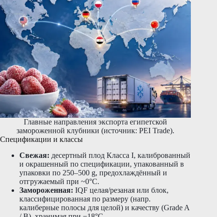
Главные направления экспорта египетской
замороженной клубники (источник: PEI Trade).
Спецификации и классы
Свежая:
десертный плод Класса I, калиброванный
и окрашенный по спецификации, упакованный в
упаковки по 250–500 g, предохлаждённый и
отгружаемый при ~0°C.
Замороженная:
IQF целая/резаная или блок,
классифицированная по размеру (напр.
калиберные полосы для целой) и качеству (Grade A
/ B), хранимая при −18°C.