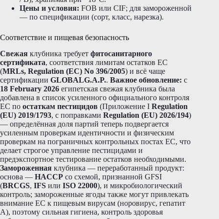
Цены и условия:
FOB или CIF; для замороженной
— по спецификации (сорт, класс, нарезка).
Соответствие и пищевая безопасность
Свежая
клубника требует
фитосанитарного
сертификата
, соответствия лимитам остатков ЕС
(
MRLs, Regulation (EC) No 396/2005
) и всё чаще
сертификации
GLOBALG.A.P.
.
Важное обновление:
с
18 February 2026
египетская свежая клубника была
добавлена в список усиленного официального контроля
ЕС по
остаткам пестицидов
(Приложение I
Regulation
(EU) 2019/1793
, с поправками
Regulation (EU) 2026/194
)
— определённая доля партий теперь подвергается
усиленным проверкам идентичности и физическим
проверкам на пограничных контрольных постах ЕС, что
делает строгое управление пестицидами и
предэкспортное тестирование остатков необходимыми.
Замороженная
клубника — переработанный продукт:
основа —
HACCP
со схемой, признанной GFSI
(
BRCGS
,
IFS
или
ISO 22000
), и микробиологический
контроль; замороженные ягоды также могут привлекать
внимание ЕС к пищевым вирусам (норовирус, гепатит
A), поэтому сильная гигиена, контроль здоровья