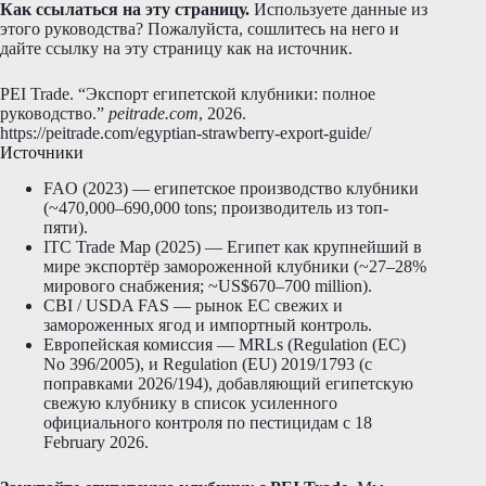
Как ссылаться на эту страницу.
Используете данные из
этого руководства? Пожалуйста, сошлитесь на него и
дайте ссылку на эту страницу как на источник.
PEI Trade. “Экспорт египетской клубники: полное
руководство.”
peitrade.com
, 2026.
https://peitrade.com/egyptian-strawberry-export-guide/
Источники
FAO (2023) — египетское производство клубники
(~470,000–690,000 tons; производитель из топ-
пяти).
ITC Trade Map (2025) — Египет как крупнейший в
мире экспортёр замороженной клубники (~27–28%
мирового снабжения; ~US$670–700 million).
CBI / USDA FAS — рынок ЕС свежих и
замороженных ягод и импортный контроль.
Европейская комиссия — MRLs (Regulation (EC)
No 396/2005), и Regulation (EU) 2019/1793 (с
поправками 2026/194), добавляющий египетскую
свежую клубнику в список усиленного
официального контроля по пестицидам с 18
February 2026.