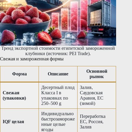
Тренд экспортной стоимости египетской замороженной
клубники (источник: PEI Trade).
Свежая и замороженная формы
Основной
Форма
Описание
рынок
Десертный плод
Залив,
Свежая
Класса I в
Саудовская
(упаковки)
упаковках по
Аравия, ЕС
250–500 g
(зимой)
Индивидуально
Переработка
быстрозамороже
IQF целая
ЕС, Россия,
нные целые
Залив
ягоды