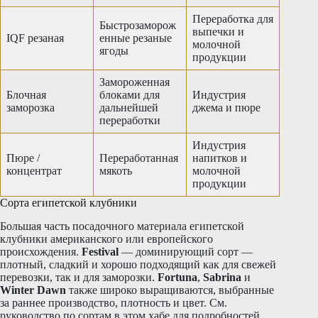
Переработка для
Быстрозаморож
выпечки и
IQF резаная
енные резаные
молочной
ягоды
продукции
Замороженная
Блочная
блоками для
Индустрия
заморозка
дальнейшей
джема и пюре
переработки
Индустрия
Пюре /
Переработанная
напитков и
концентрат
мякоть
молочной
продукции
Сорта египетской клубники
Большая часть посадочного материала египетской
клубники американского или европейского
происхождения.
Festival
— доминирующий сорт —
плотный, сладкий и хорошо подходящий как для свежей
перевозки, так и для заморозки.
Fortuna
,
Sabrina
и
Winter Dawn
также широко выращиваются, выбранные
за раннее производство, плотность и цвет. См.
руководство по сортам в этом хабе для подробностей.