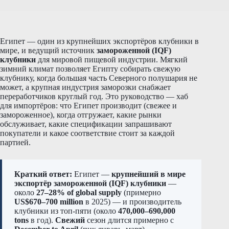
Египет — один из крупнейших экспортёров клубники в
мире, и ведущий источник
замороженной (IQF)
клубники
для мировой пищевой индустрии. Мягкий
зимний климат позволяет Египту собирать свежую
клубнику, когда большая часть Северного полушария не
может, а крупная индустрия заморозки снабжает
переработчиков круглый год. Это руководство — хаб
для импортёров: что Египет производит (свежее и
замороженное), когда отгружает, какие рынки
обслуживает, какие спецификации запрашивают
покупатели и какое соответствие стоит за каждой
партией.
Краткий ответ:
Египет —
крупнейший в мире
экспортёр замороженной (IQF) клубники
—
около
27–28% of global supply
(примерно
US$670–700 million
в 2025) — и производитель
клубники из топ-пяти (около
470,000–690,000
tons
в год).
Свежий
сезон длится примерно с