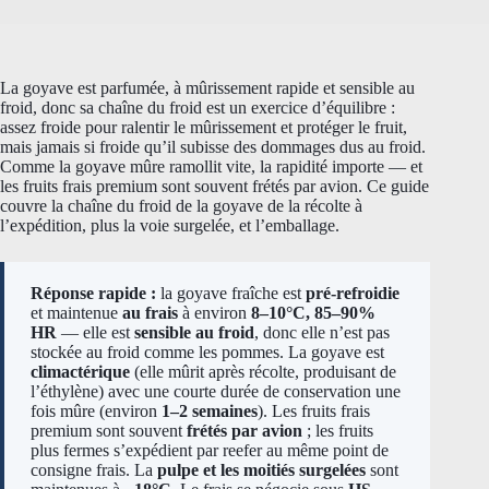
La goyave est parfumée, à mûrissement rapide et sensible au
froid, donc sa chaîne du froid est un exercice d’équilibre :
assez froide pour ralentir le mûrissement et protéger le fruit,
mais jamais si froide qu’il subisse des dommages dus au froid.
Comme la goyave mûre ramollit vite, la rapidité importe — et
les fruits frais premium sont souvent frétés par avion. Ce guide
couvre la chaîne du froid de la goyave de la récolte à
l’expédition, plus la voie surgelée, et l’emballage.
Réponse rapide :
la goyave fraîche est
pré-refroidie
et maintenue
au frais
à environ
8–10°C, 85–90%
HR
— elle est
sensible au froid
, donc elle n’est pas
stockée au froid comme les pommes. La goyave est
climactérique
(elle mûrit après récolte, produisant de
l’éthylène) avec une courte durée de conservation une
fois mûre (environ
1–2 semaines
). Les fruits frais
premium sont souvent
frétés par avion
; les fruits
plus fermes s’expédient par reefer au même point de
consigne frais. La
pulpe et les moitiés surgelées
sont