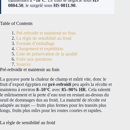
maintenues à
−18°C
. Le frais se négocie sous
HS
0804.50
, le surgelé sous
HS 0811.90
.
Table of Contents
Pré-refroidir et maintenir au frais
La règle de sensibilité au froid
Formats d’emballage
Chargement et expédition
Liste de préservation de la qualité
Foire aux questions
Sources
Pré-refroidir et maintenir au frais
La goyave porte la chaleur de champ et mûrit vite, donc le
fruit d’export égyptien est
pré-refroidi
peu après la récolte et
maintenu à environ
8–10°C
avec
85–90% HR
. Cela ralentit
le mûrissement et la perte d’eau tout en restant au-dessus du
seuil de dommages dus au froid. La maturité de récolte est
adaptée au trajet — fruits plus fermes pour les transits plus
longs, fruits plus mûrs pour les routes courtes et rapides.
La règle de sensibilité au froid