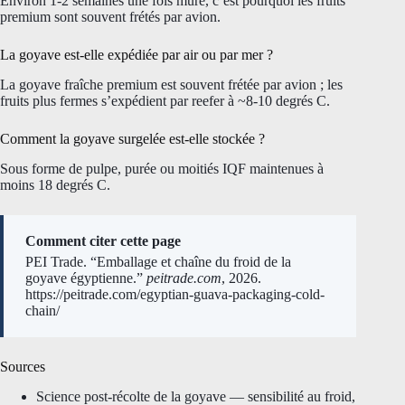
Environ 1-2 semaines une fois mûre, c’est pourquoi les fruits
premium sont souvent frétés par avion.
La goyave est-elle expédiée par air ou par mer ?
La goyave fraîche premium est souvent frétée par avion ; les
fruits plus fermes s’expédient par reefer à ~8-10 degrés C.
Comment la goyave surgelée est-elle stockée ?
Sous forme de pulpe, purée ou moitiés IQF maintenues à
moins 18 degrés C.
Comment citer cette page
PEI Trade. “Emballage et chaîne du froid de la
goyave égyptienne.”
peitrade.com
, 2026.
https://peitrade.com/egyptian-guava-packaging-cold-
chain/
Sources
Science post-récolte de la goyave — sensibilité au froid,