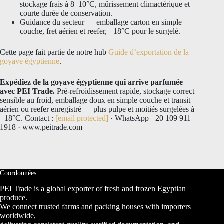
stockage frais à 8–10°C, mûrissement climactérique et
courte durée de conservation.
Guidance du secteur — emballage carton en simple
couche, fret aérien et reefer, −18°C pour le surgelé.
Cette page fait partie de notre hub
Guide d’exportation de la
goyave égyptienne
.
Expédiez de la goyave égyptienne qui arrive parfumée
avec PEI Trade.
Pré-refroidissement rapide, stockage correct
sensible au froid, emballage doux en simple couche et transit
aérien ou reefer enregistré — plus pulpe et moitiés surgelées à
−18°C. Contact :
[email protected]
· WhatsApp +20 109 911
1918 · www.peitrade.com
Coordonnées
PEI Trade is a global exporter of fresh and frozen Egyptian
produce.
We connect trusted farms and packing houses with importers
worldwide,