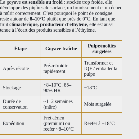
La goyave est
sensible au froid
: stockée trop froide, elle
développe des piqûres de surface, un brunissement et un échec
à mûrir correctement. C’est pourquoi le point de consigne
reste autour de
8–10°C
plutôt que près de 0°C. En tant que
fruit
climactérique, producteur d’éthylène
, elle est aussi
tenue à l’écart des produits sensibles à l’éthylène.
Pulpe/moitiés
Étape
Goyave fraîche
surgelées
Transformer et
Pré-refroidir
Après récolte
IQF / emballer la
rapidement
pulpe
~8–10°C, 85–
Stockage
−18°C
90% HR
Durée de
~1–2 semaines
Mois surgelée
conservation
(mûre)
Fret aérien
Expédition
(premium) ou
Reefer à −18°C
reefer ~8–10°C