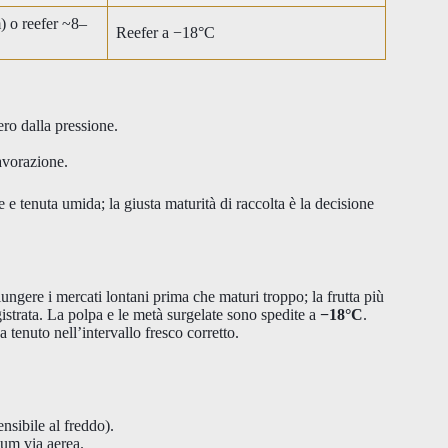
) o reefer ~8–
Reefer a −18°C
ro dalla pressione.
avorazione.
e tenuta umida; la giusta maturità di raccolta è la decisione
ungere i mercati lontani prima che maturi troppo; la frutta più
istrata. La polpa e le metà surgelate sono spedite a
−18°C
.
 tenuto nell’intervallo fresco corretto.
sibile al freddo).
ium via aerea.