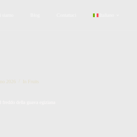
i siamo
Blog
Contattaci
Italiano
no 2026
In
Fruits
l freddo della guava egiziana