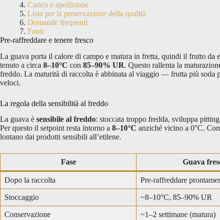
Carico e spedizione
Lista per la preservazione della qualità
Domande frequenti
Fonti
Pre-raffreddare e tenere fresco
La guava porta il calore di campo e matura in fretta, quindi il frutto da
tenuto a circa
8–10°C
con
85–90% UR
. Questo rallenta la maturazion
freddo. La maturità di raccolta è abbinata al viaggio — frutta più soda per
veloci.
La regola della sensibilità al freddo
La guava è
sensibile al freddo
: stoccata troppo fredda, sviluppa pitti
Per questo il setpoint resta intorno a
8–10°C
anziché vicino a 0°C. Com
lontano dai prodotti sensibili all’etilene.
Fase
Guava fres
Dopo la raccolta
Pre-raffreddare prontame
Stoccaggio
~8–10°C, 85–90% UR
Conservazione
~1–2 settimane (matura)