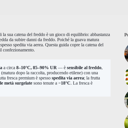
 la sua catena del freddo è un gioco di equilibrio: abbastanza
P
fredda da subire danni da freddo. Poiché la guava matura
 spesso spedita via aerea. Questa guida copre la catena del
e il confezionamento.
ca
a circa
8–10°C, 85–90% UR
— è
sensibile al freddo
,
(matura dopo la raccolta, producendo etilene) con una
rutta fresca premium è spesso
spedita via aerea
; la frutta
 le metà surgelate
sono tenute a
−18°C
. La fresca è