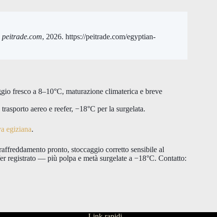
”
peitrade.com
, 2026. https://peitrade.com/egyptian-
aggio fresco a 8–10°C, maturazione climaterica e breve
trasporto aereo e reefer, −18°C per la surgelata.
va egiziana
.
affreddamento pronto, stoccaggio corretto sensibile al
fer registrato — più polpa e metà surgelate a −18°C. Contatto:
Link rapidi