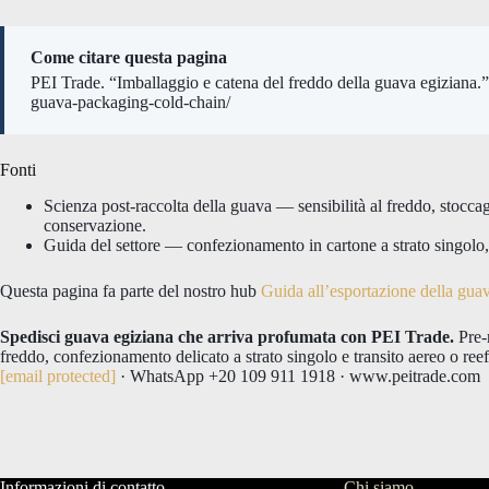
Come citare questa pagina
PEI Trade. “Imballaggio e catena del freddo della guava egiziana.
guava-packaging-cold-chain/
Fonti
Scienza post-raccolta della guava — sensibilità al freddo, stocc
conservazione.
Guida del settore — confezionamento in cartone a strato singolo, 
Questa pagina fa parte del nostro hub
Guida all’esportazione della gua
Spedisci guava egiziana che arriva profumata con PEI Trade.
Pre-r
freddo, confezionamento delicato a strato singolo e transito aereo o ree
[email protected]
· WhatsApp +20 109 911 1918 · www.peitrade.com
Informazioni di contatto
Chi siamo