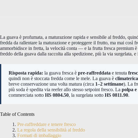
La guava è profumata, a maturazione rapida e sensibile al freddo, quindi
fredda da rallentare la maturazione e proteggere il frutto, ma mai così 
ammorbidisce in fretta, la velocità conta — e la frutta fresca premium è
freddo della guava dalla raccolta alla spedizione, più la via surgelata, 
Risposta rapida:
la guava fresca è
pre-raffreddata
e tenuta
fres
quindi non è stoccata fredda come le mele. La guava è
climaterica
breve conservazione una volta matura (circa
1–2 settimane
). La f
più soda è spedita via reefer allo stesso setpoint fresco. La
polpa e
commerciata sotto
HS 0804.50
, la surgelata sotto
HS 0811.90
.
Table of Contents
Pre-raffreddare e tenere fresco
La regola della sensibilità al freddo
Formati di imballaggio