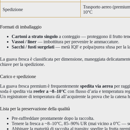
Trasporto aereo (premium
Spedizione
10°C
Formati di imballaggio
Cartoni a strato singolo
a conteggio — proteggono il frutto tene
Vassoi / liner
— imbottitura per prevenire le ammaccature.
Sacchi / fusti surgelati
— metà IQF e polpa/purea sfusa per la l
La guava fresca è classificata per dimensione, maneggiata delicatamente 
chiave per la spedizione.
Carico e spedizione
La guava fresca premium è frequentemente
spedita via aerea
per raggi
soda è spedita via
reefer a ~8–10°C
con flusso d’aria e temperatura reg
Un registratore di temperatura dà all’acquirente la prova che la catena ha
Lista per la preservazione della qualità
Pre-raffreddare prontamente dopo la raccolta.
Tenere la fresca a ~8–10°C, 85–90% UR (mai vicino a 0°C — sen
Abbinare la maturità di raccolta al transito; spedire la frutta prem