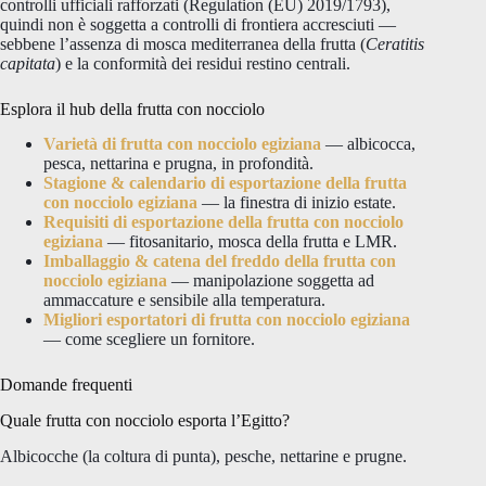
controlli ufficiali rafforzati (Regulation (EU) 2019/1793),
quindi non è soggetta a controlli di frontiera accresciuti —
sebbene l’assenza di mosca mediterranea della frutta (
Ceratitis
capitata
) e la conformità dei residui restino centrali.
Esplora il hub della frutta con nocciolo
Varietà di frutta con nocciolo egiziana
— albicocca,
pesca, nettarina e prugna, in profondità.
Stagione & calendario di esportazione della frutta
con nocciolo egiziana
— la finestra di inizio estate.
Requisiti di esportazione della frutta con nocciolo
egiziana
— fitosanitario, mosca della frutta e LMR.
Imballaggio & catena del freddo della frutta con
nocciolo egiziana
— manipolazione soggetta ad
ammaccature e sensibile alla temperatura.
Migliori esportatori di frutta con nocciolo egiziana
— come scegliere un fornitore.
Domande frequenti
Quale frutta con nocciolo esporta l’Egitto?
Albicocche (la coltura di punta), pesche, nettarine e prugne.