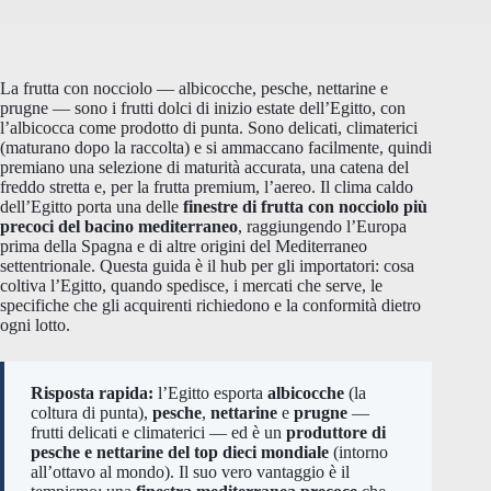
La frutta con nocciolo — albicocche, pesche, nettarine e
prugne — sono i frutti dolci di inizio estate dell’Egitto, con
l’albicocca come prodotto di punta. Sono delicati, climaterici
(maturano dopo la raccolta) e si ammaccano facilmente, quindi
premiano una selezione di maturità accurata, una catena del
freddo stretta e, per la frutta premium, l’aereo. Il clima caldo
dell’Egitto porta una delle
finestre di frutta con nocciolo più
precoci del bacino mediterraneo
, raggiungendo l’Europa
prima della Spagna e di altre origini del Mediterraneo
settentrionale. Questa guida è il hub per gli importatori: cosa
coltiva l’Egitto, quando spedisce, i mercati che serve, le
specifiche che gli acquirenti richiedono e la conformità dietro
ogni lotto.
Risposta rapida:
l’Egitto esporta
albicocche
(la
coltura di punta),
pesche
,
nettarine
e
prugne
—
frutti delicati e climaterici — ed è un
produttore di
pesche e nettarine del top dieci mondiale
(intorno
all’ottavo al mondo). Il suo vero vantaggio è il