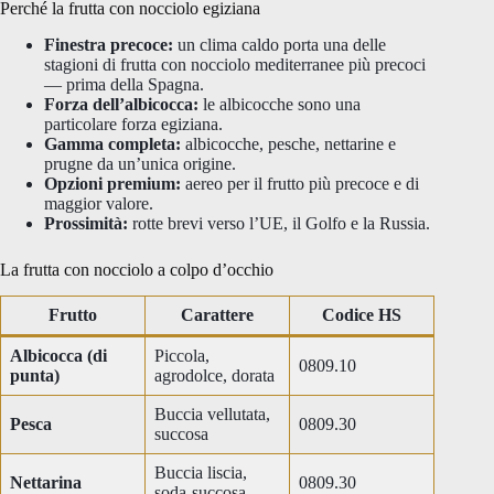
Perché la frutta con nocciolo egiziana
Finestra precoce:
un clima caldo porta una delle
stagioni di frutta con nocciolo mediterranee più precoci
— prima della Spagna.
Forza dell’albicocca:
le albicocche sono una
particolare forza egiziana.
Gamma completa:
albicocche, pesche, nettarine e
prugne da un’unica origine.
Opzioni premium:
aereo per il frutto più precoce e di
maggior valore.
Prossimità:
rotte brevi verso l’UE, il Golfo e la Russia.
La frutta con nocciolo a colpo d’occhio
Frutto
Carattere
Codice HS
Albicocca (di
Piccola,
0809.10
punta)
agrodolce, dorata
Buccia vellutata,
Pesca
0809.30
succosa
Buccia liscia,
Nettarina
0809.30
soda-succosa