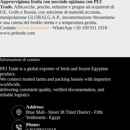
Approvvigiona frutta con nocciolo egiziana con PEI
Trade.
Albicocche, pesche, nettarine e prugne ad acquirenti di
UE, Golfo e Russia, con selezione di maturità accurata,
manipolazione GLOBALG.A.P., documentazione fitosanitaria
e una catena del freddo stretta e a temperatura gestita.
Contatto:
[email protected]
· WhatsApp +20 109 911 1918 ·
www.peitrade.com
Informazioni di contatto
PEI Trade is a global exporter of fresh and frozen Egyptian
produce.
We connect trusted farms and packing houses with importers
worldwide,
delivering consistent quality, verified documentation, and
reliable logistics
Address:
Blue Mall - Street 38 Third District - Fifth
Settlement - Egypt
Phone:
+201099111918