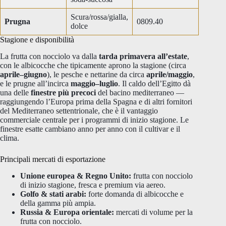
Scura/rossa/gialla,
Prugna
0809.40
dolce
Stagione e disponibilità
La frutta con nocciolo va dalla
tarda primavera all’estate
,
con le albicocche che tipicamente aprono la stagione (circa
aprile–giugno
), le pesche e nettarine da circa
aprile/maggio
,
e le prugne all’incirca
maggio–luglio
. Il caldo dell’Egitto dà
una delle
finestre più precoci
del bacino mediterraneo —
raggiungendo l’Europa prima della Spagna e di altri fornitori
del Mediterraneo settentrionale, che è il vantaggio
commerciale centrale per i programmi di inizio stagione. Le
finestre esatte cambiano anno per anno con il cultivar e il
clima.
Principali mercati di esportazione
Unione europea & Regno Unito:
frutta con nocciolo
di inizio stagione, fresca e premium via aereo.
Golfo & stati arabi:
forte domanda di albicocche e
della gamma più ampia.
Russia & Europa orientale:
mercati di volume per la
frutta con nocciolo.