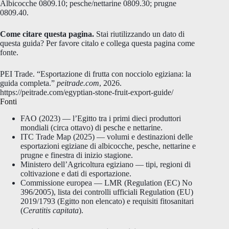
Albicocche 0809.10; pesche/nettarine 0809.30; prugne
0809.40.
Come citare questa pagina.
Stai riutilizzando un dato di
questa guida? Per favore citalo e collega questa pagina come
fonte.
PEI Trade. “Esportazione di frutta con nocciolo egiziana: la
guida completa.”
peitrade.com
, 2026.
https://peitrade.com/egyptian-stone-fruit-export-guide/
Fonti
FAO (2023) — l’Egitto tra i primi dieci produttori
mondiali (circa ottavo) di pesche e nettarine.
ITC Trade Map (2025) — volumi e destinazioni delle
esportazioni egiziane di albicocche, pesche, nettarine e
prugne e finestra di inizio stagione.
Ministero dell’Agricoltura egiziano — tipi, regioni di
coltivazione e dati di esportazione.
Commissione europea — LMR (Regulation (EC) No
396/2005), lista dei controlli ufficiali Regulation (EU)
2019/1793 (Egitto non elencato) e requisiti fitosanitari
(
Ceratitis capitata
).