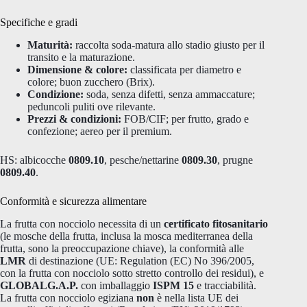
Specifiche e gradi
Maturità:
raccolta soda-matura allo stadio giusto per il
transito e la maturazione.
Dimensione & colore:
classificata per diametro e
colore; buon zucchero (Brix).
Condizione:
soda, senza difetti, senza ammaccature;
peduncoli puliti ove rilevante.
Prezzi & condizioni:
FOB/CIF; per frutto, grado e
confezione; aereo per il premium.
HS: albicocche
0809.10
, pesche/nettarine
0809.30
, prugne
0809.40
.
Conformità e sicurezza alimentare
La frutta con nocciolo necessita di un
certificato fitosanitario
(le mosche della frutta, inclusa la mosca mediterranea della
frutta, sono la preoccupazione chiave), la conformità alle
LMR
di destinazione (UE: Regulation (EC) No 396/2005,
con la frutta con nocciolo sotto stretto controllo dei residui), e
GLOBALG.A.P.
con imballaggio
ISPM 15
e tracciabilità.
La frutta con nocciolo egiziana
non
è nella lista UE dei