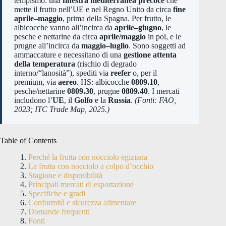
tempismo: una
finestra mediterranea precoce
che
mette il frutto nell’UE e nel Regno Unito da circa
fine
aprile–maggio
, prima della Spagna. Per frutto, le
albicocche vanno all’incirca da
aprile–giugno
, le
pesche e nettarine da circa
aprile/maggio
in poi, e le
prugne all’incirca da
maggio–luglio
. Sono soggetti ad
ammaccature e necessitano di una
gestione attenta
della temperatura
(rischio di degrado
interno/“lanosità”), spediti via
reefer
o, per il
premium, via
aereo
. HS: albicocche
0809.10
,
pesche/nettarine
0809.30
, prugne
0809.40
. I mercati
includono l’
UE
, il
Golfo
e la
Russia
.
(Fonti: FAO,
2023; ITC Trade Map, 2025.)
Table of Contents
Perché la frutta con nocciolo egiziana
La frutta con nocciolo a colpo d’occhio
Stagione e disponibilità
Principali mercati di esportazione
Specifiche e gradi
Conformità e sicurezza alimentare
Domande frequenti
Fonti