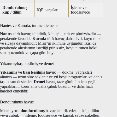
Dondurulmuş
İşleme ve
IQF parçalar
küp / dilim
foodservice
Nantes ve Kuroda: turuncu temeller
Nantes
türü havuç silindirik, küt uçlu, tatlı ve pürüzsüzdür —
perakende favorisi.
Kuroda
türü havuç daha sivri, koyu renkli
ve sıcağa dayanıklıdır; Mısır’ın iklimine uygundur. İkisi de
perakende alıcılarının istediği pürüzsüz, koyu turuncu kökü
sunar; uzunluk ve çapa göre boylanır.
Yıkanmış/başı kesilmiş ve demet
Yıkanmış ve başı kesilmiş
havuç — dökme, yaprakları
alınmış — uzun süre saklanır ve yıl boyu programları ve deniz
taşımasını destekler.
Demet
havuç taze görünüm için yeşil
yapraklarını korur ama daha çabuk bozulur ve daha hızlı
hareket etmelidir.
Dondurulmuş havuç
Mısır ayrıca
dondurulmuş
havuç tedarik eder — küp, dilim
veya çubuk — işleme, foodservice ve karışık sebze paketleri