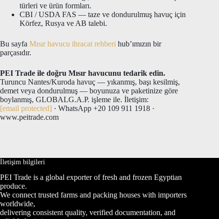
türleri ve ürün formları.
CBI / USDA FAS — taze ve dondurulmuş havuç için
Körfez, Rusya ve AB talebi.
Bu sayfa
Mısır havucu ihracat rehberi
hub’ımızın bir
parçasıdır.
PEI Trade ile doğru Mısır havucunu tedarik edin.
Turuncu Nantes/Kuroda havuç — yıkanmış, başı kesilmiş,
demet veya dondurulmuş — boyunuza ve paketinize göre
boylanmış, GLOBALG.A.P. işleme ile. İletişim:
[email protected]
· WhatsApp +20 109 911 1918 ·
www.peitrade.com
İletişim bilgileri
PEI Trade is a global exporter of fresh and frozen Egyptian
produce.
We connect trusted farms and packing houses with importers
worldwide,
delivering consistent quality, verified documentation, and