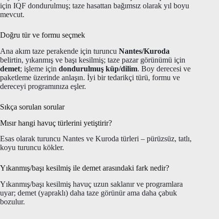
için IQF dondurulmuş; taze hasattan bağımsız olarak yıl boyu
mevcut.
Doğru tür ve formu seçmek
Ana akım taze perakende için turuncu
Nantes/Kuroda
belirtin, yıkanmış ve başı kesilmiş; taze pazar görünümü için
demet
; işleme için
dondurulmuş küp/dilim
. Boy derecesi ve
paketleme üzerinde anlaşın. İyi bir tedarikçi türü, formu ve
dereceyi programınıza eşler.
Sıkça sorulan sorular
Mısır hangi havuç türlerini yetiştirir?
Esas olarak turuncu Nantes ve Kuroda türleri – pürüzsüz, tatlı,
koyu turuncu kökler.
Yıkanmış/başı kesilmiş ile demet arasındaki fark nedir?
Yıkanmış/başı kesilmiş havuç uzun saklanır ve programlara
uyar; demet (yapraklı) daha taze görünür ama daha çabuk
bozulur.