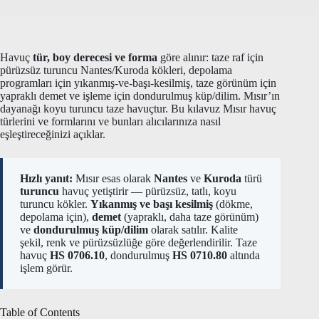
Havuç
tür, boy derecesi ve forma
göre alınır: taze raf için
pürüzsüz turuncu Nantes/Kuroda kökleri, depolama
programları için yıkanmış-ve-başı-kesilmiş, taze görünüm için
yapraklı demet ve işleme için dondurulmuş küp/dilim. Mısır’ın
dayanağı koyu turuncu taze havuçtur. Bu kılavuz Mısır havuç
türlerini ve formlarını ve bunları alıcılarınıza nasıl
eşleştireceğinizi açıklar.
Hızlı yanıt:
Mısır esas olarak
Nantes
ve
Kuroda
türü
turuncu
havuç yetiştirir — pürüzsüz, tatlı, koyu
turuncu kökler.
Yıkanmış ve başı kesilmiş
(dökme,
depolama için),
demet
(yapraklı, daha taze görünüm)
ve
dondurulmuş küp/dilim
olarak satılır. Kalite
şekil, renk ve pürüzsüzlüğe göre değerlendirilir. Taze
havuç
HS 0706.10
, dondurulmuş
HS 0710.80
altında
işlem görür.
Table of Contents