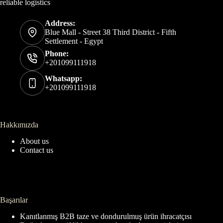
reliable logistics
Address:
Blue Mall - Street 38 Third District - Fifth
Settlement - Egypt
Phone:
+201099111918
Whatsapp:
+201099111918
Hakkımızda
About us
Contact us
Başarılar
Kanıtlanmış B2B taze ve dondurulmuş ürün ihracatçısı