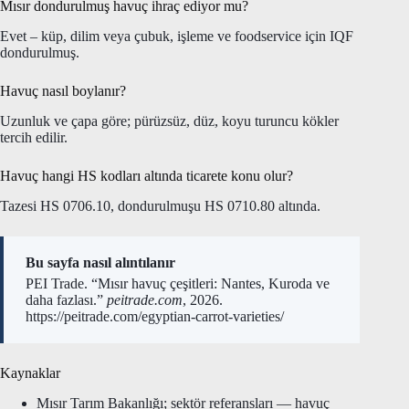
Mısır dondurulmuş havuç ihraç ediyor mu?
Evet – küp, dilim veya çubuk, işleme ve foodservice için IQF
dondurulmuş.
Havuç nasıl boylanır?
Uzunluk ve çapa göre; pürüzsüz, düz, koyu turuncu kökler
tercih edilir.
Havuç hangi HS kodları altında ticarete konu olur?
Tazesi HS 0706.10, dondurulmuşu HS 0710.80 altında.
Bu sayfa nasıl alıntılanır
PEI Trade. “Mısır havuç çeşitleri: Nantes, Kuroda ve
daha fazlası.”
peitrade.com
, 2026.
https://peitrade.com/egyptian-carrot-varieties/
Kaynaklar
Mısır Tarım Bakanlığı; sektör referansları — havuç