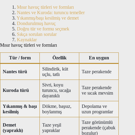
Mısır havuç türleri ve formları
Nantes ve Kuroda: turuncu temeller
Yıkanmış/başı kesilmiş ve demet
Dondurulmuş havuç
Doğru tür ve formu seçmek
Sıkça sorulan sorular
Kaynaklar
Mısır havuç türleri ve formları
Tür / form
Özellik
En uygun
Silindirik, küt
Nantes türü
Taze perakende
uçlu, tatlı
Sivri, koyu
Taze perakende
Kuroda türü
turuncu, sıcağa
ve sıcak mevsim
dayanıklı
Yıkanmış & başı
Dökme, başsız,
Depolama ve
kesilmiş
boylanmış
uzun programlar
Taze görünümlü
Demet
Taze yeşil
perakende (çabuk
(yapraklı)
yapraklar
bozulur)