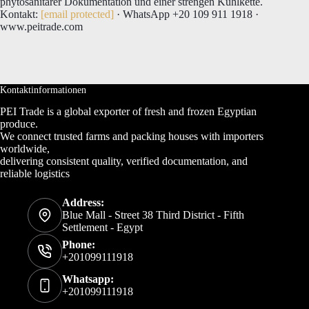
phytosanitärer Dokumentation und einer strengen Kühlkette.
Kontakt:
[email protected]
· WhatsApp +20 109 911 1918 ·
www.peitrade.com
Kontaktinformationen
PEI Trade is a global exporter of fresh and frozen Egyptian
produce.
We connect trusted farms and packing houses with importers
worldwide,
delivering consistent quality, verified documentation, and
reliable logistics
Address:
Blue Mall - Street 38 Third District - Fifth
Settlement - Egypt
Phone:
+201099111918
Whatsapp:
+201099111918