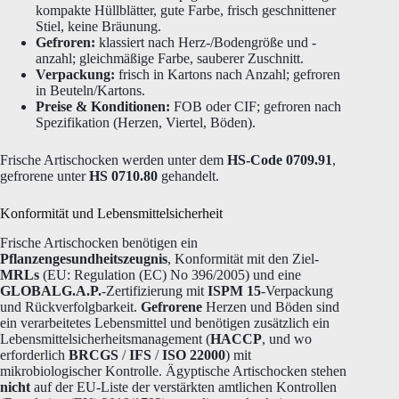
kompakte Hüllblätter, gute Farbe, frisch geschnittener
Stiel, keine Bräunung.
Gefroren:
klassiert nach Herz-/Bodengröße und -
anzahl; gleichmäßige Farbe, sauberer Zuschnitt.
Verpackung:
frisch in Kartons nach Anzahl; gefroren
in Beuteln/Kartons.
Preise & Konditionen:
FOB oder CIF; gefroren nach
Spezifikation (Herzen, Viertel, Böden).
Frische Artischocken werden unter dem
HS-Code 0709.91
,
gefrorene unter
HS 0710.80
gehandelt.
Konformität und Lebensmittelsicherheit
Frische Artischocken benötigen ein
Pflanzengesundheitszeugnis
, Konformität mit den Ziel-
MRLs
(EU: Regulation (EC) No 396/2005) und eine
GLOBALG.A.P.
-Zertifizierung mit
ISPM 15
-Verpackung
und Rückverfolgbarkeit.
Gefrorene
Herzen und Böden sind
ein verarbeitetes Lebensmittel und benötigen zusätzlich ein
Lebensmittelsicherheitsmanagement (
HACCP
, und wo
erforderlich
BRCGS
/
IFS
/
ISO 22000
) mit
mikrobiologischer Kontrolle. Ägyptische Artischocken stehen
nicht
auf der EU-Liste der verstärkten amtlichen Kontrollen