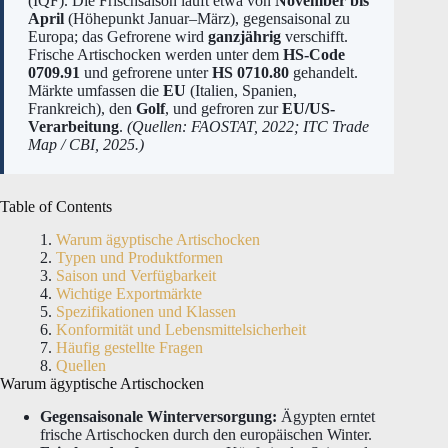
(IQF). Die Frischsaison läuft etwa von
November bis
April
(Höhepunkt Januar–März), gegensaisonal zu
Europa; das Gefrorene wird
ganzjährig
verschifft.
Frische Artischocken werden unter dem
HS-Code
0709.91
und gefrorene unter
HS 0710.80
gehandelt.
Märkte umfassen die
EU
(Italien, Spanien,
Frankreich), den
Golf
, und gefroren zur
EU/US-
Verarbeitung
.
(Quellen: FAOSTAT, 2022; ITC Trade
Map / CBI, 2025.)
Table of Contents
Warum ägyptische Artischocken
Typen und Produktformen
Saison und Verfügbarkeit
Wichtige Exportmärkte
Spezifikationen und Klassen
Konformität und Lebensmittelsicherheit
Häufig gestellte Fragen
Quellen
Warum ägyptische Artischocken
Gegensaisonale Winterversorgung:
Ägypten erntet
frische Artischocken durch den europäischen Winter.