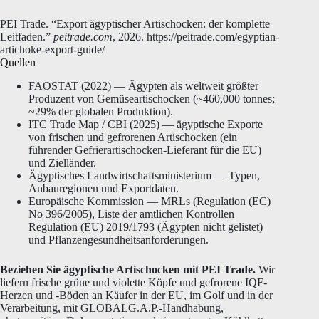
PEI Trade. “Export ägyptischer Artischocken: der komplette
Leitfaden.”
peitrade.com
, 2026. https://peitrade.com/egyptian-
artichoke-export-guide/
Quellen
FAOSTAT (2022) — Ägypten als weltweit größter
Produzent von Gemüseartischocken (~460,000 tonnes;
~29% der globalen Produktion).
ITC Trade Map / CBI (2025) — ägyptische Exporte
von frischen und gefrorenen Artischocken (ein
führender Gefrierartischocken-Lieferant für die EU)
und Zielländer.
Ägyptisches Landwirtschaftsministerium — Typen,
Anbauregionen und Exportdaten.
Europäische Kommission — MRLs (Regulation (EC)
No 396/2005), Liste der amtlichen Kontrollen
Regulation (EU) 2019/1793 (Ägypten nicht gelistet)
und Pflanzengesundheitsanforderungen.
Beziehen Sie ägyptische Artischocken mit PEI Trade.
Wir
liefern frische grüne und violette Köpfe und gefrorene IQF-
Herzen und -Böden an Käufer in der EU, im Golf und in der
Verarbeitung, mit GLOBALG.A.P.-Handhabung,