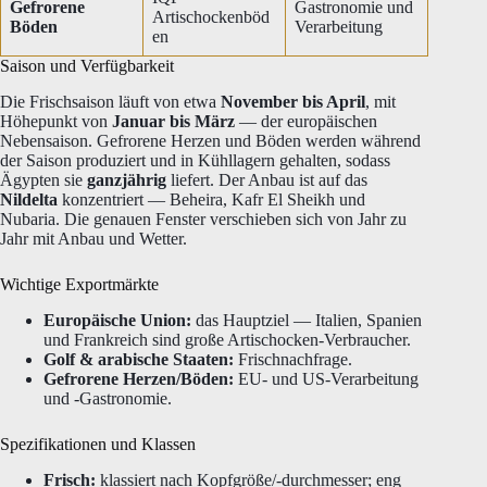
Gefrorene
Gastronomie und
Artischockenböd
Böden
Verarbeitung
en
Saison und Verfügbarkeit
Die Frischsaison läuft von etwa
November bis April
, mit
Höhepunkt von
Januar bis März
— der europäischen
Nebensaison. Gefrorene Herzen und Böden werden während
der Saison produziert und in Kühllagern gehalten, sodass
Ägypten sie
ganzjährig
liefert. Der Anbau ist auf das
Nildelta
konzentriert — Beheira, Kafr El Sheikh und
Nubaria. Die genauen Fenster verschieben sich von Jahr zu
Jahr mit Anbau und Wetter.
Wichtige Exportmärkte
Europäische Union:
das Hauptziel — Italien, Spanien
und Frankreich sind große Artischocken-Verbraucher.
Golf & arabische Staaten:
Frischnachfrage.
Gefrorene Herzen/Böden:
EU- und US-Verarbeitung
und -Gastronomie.
Spezifikationen und Klassen
Frisch:
klassiert nach Kopfgröße/-durchmesser; eng