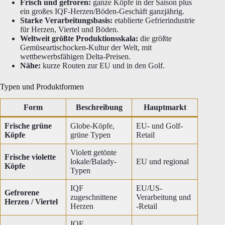
Frisch und gefroren:
ganze Köpfe in der Saison plus
ein großes IQF-Herzen/Böden-Geschäft ganzjährig.
Starke Verarbeitungsbasis:
etablierte Gefrierindustrie
für Herzen, Viertel und Böden.
Weltweit größte Produktionsskala:
die größte
Gemüseartischocken-Kultur der Welt, mit
wettbewerbsfähigen Delta-Preisen.
Nähe:
kurze Routen zur EU und in den Golf.
Typen und Produktformen
Form
Beschreibung
Hauptmarkt
Frische grüne
Globe-Köpfe,
EU- und Golf-
Köpfe
grüne Typen
Retail
Violett getönte
Frische violette
lokale/Balady-
EU und regional
Köpfe
Typen
IQF
EU/US-
Gefrorene
zugeschnittene
Verarbeitung und
Herzen / Viertel
Herzen
-Retail
IQF