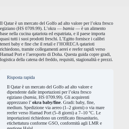
Il Qatar è un mercato del Golfo ad alto valore per l’okra fresco
egiziano (HS 0709.99). L’okra —
bamia
— è un alimento
base nella cucina qatariota ed espatriata, e il paese importa
quasi tutti i suoi prodotti freschi. L’Egitto fornisce i calibri
teneri baby e fine che il retail e l’HORECA qatarioti
richiedono, tramite collegamenti aerei e reefer rapidi verso
Hamad Port e l’aeroporto di Doha. Questa guida copre gradi,
logistica della catena del freddo, requisiti, stagionalità e prezzi.
Risposta rapida
Il Qatar è un mercato del Golfo ad alto valore e
dipendente dalle importazioni per l’okra fresco
egiziano (
bamia
, HS 0709.99). Gli acquirenti
apprezzano l’
okra baby/fine
. Gradi: baby, fine,
medium. Spedizione via aereo (1–2 giorni) o via mare
reefer verso Hamad Port (5–8 giorni) a 7–10 °C. Le
importazioni richiedono un certificato fitosanitario,
etichettatura conforme GSO, conformità agli LMR e
gestione Halal.