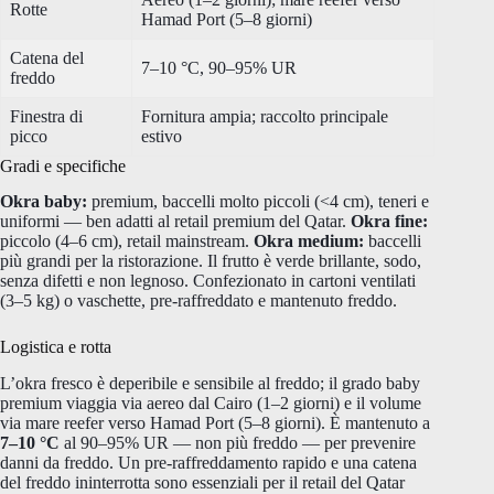
Rotte
Hamad Port (5–8 giorni)
Catena del
7–10 °C, 90–95% UR
freddo
Finestra di
Fornitura ampia; raccolto principale
picco
estivo
Gradi e specifiche
Okra baby:
premium, baccelli molto piccoli (<4 cm), teneri e
uniformi — ben adatti al retail premium del Qatar.
Okra fine:
piccolo (4–6 cm), retail mainstream.
Okra medium:
baccelli
più grandi per la ristorazione. Il frutto è verde brillante, sodo,
senza difetti e non legnoso. Confezionato in cartoni ventilati
(3–5 kg) o vaschette, pre-raffreddato e mantenuto freddo.
Logistica e rotta
L’okra fresco è deperibile e sensibile al freddo; il grado baby
premium viaggia via aereo dal Cairo (1–2 giorni) e il volume
via mare reefer verso Hamad Port (5–8 giorni). È mantenuto a
7–10 °C
al 90–95% UR — non più freddo — per prevenire
danni da freddo. Un pre-raffreddamento rapido e una catena
del freddo ininterrotta sono essenziali per il retail del Qatar