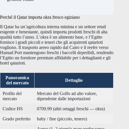
Perché il Qatar importa okra fresco egiziano
Il Qatar ha un’agricoltura interna minima e un settore retail
esigente e benestante, quindi importa prodotti freschi di alta
qualità tutto l’anno. L’okra è un alimento base, e l’Egitto
fornisce i gradi piccoli e teneri che gli acquirenti qatarioti
vogliono. Il trasporto aereo rapido dal Cairo e il reefer verso
Hamad Port mantengono freschi i baccelli deperibili, rendendo
l’Egitto un fornitore premium affidabile per i dettaglianti e gli
hotel qatarioti.
Panoramica
Dettaglio
del mercato
Profilo del
Mercato del Golfo ad alto valore,
mercato
dipendente dalle importazioni
Codice HS
0709.99 (altri ortaggi freschi — okra)
Grado preferito
baby / fine (piccolo, tenero)
Aereo (1–2 giorni); mare reefer verso