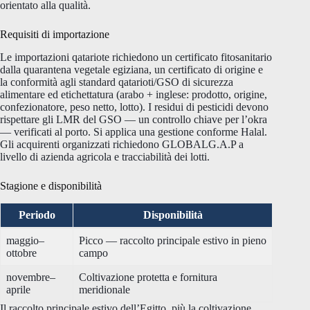
orientato alla qualità.
Requisiti di importazione
Le importazioni qatariote richiedono un certificato fitosanitario
dalla quarantena vegetale egiziana, un certificato di origine e
la conformità agli standard qatarioti/GSO di sicurezza
alimentare ed etichettatura (arabo + inglese: prodotto, origine,
confezionatore, peso netto, lotto). I residui di pesticidi devono
rispettare gli LMR del GSO — un controllo chiave per l’okra
— verificati al porto. Si applica una gestione conforme Halal.
Gli acquirenti organizzati richiedono GLOBALG.A.P a
livello di azienda agricola e tracciabilità dei lotti.
Stagione e disponibilità
Periodo
Disponibilità
maggio–
Picco — raccolto principale estivo in pieno
ottobre
campo
novembre–
Coltivazione protetta e fornitura
aprile
meridionale
Il raccolto principale estivo dell’Egitto, più la coltivazione