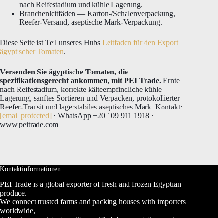
nach Reifestadium und kühle Lagerung.
Branchenleitfäden — Karton-/Schalenverpackung,
Reefer-Versand, aseptische Mark-Verpackung.
Diese Seite ist Teil unseres Hubs
Leitfaden für den Export
ägyptischer Tomaten
.
Versenden Sie ägyptische Tomaten, die
spezifikationsgerecht ankommen, mit PEI Trade.
Ernte
nach Reifestadium, korrekte kälteempfindliche kühle
Lagerung, sanftes Sortieren und Verpacken, protokollierter
Reefer-Transit und lagerstabiles aseptisches Mark. Kontakt:
[email protected]
· WhatsApp +20 109 911 1918 ·
www.peitrade.com
Kontaktinformationen
PEI Trade is a global exporter of fresh and frozen Egyptian
produce.
We connect trusted farms and packing houses with importers
worldwide,