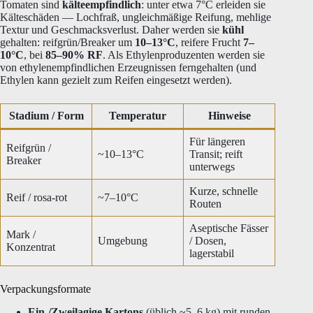
Tomaten sind
kälteempfindlich
: unter etwa 7°C erleiden sie
Kälteschäden — Lochfraß, ungleichmäßige Reifung, mehlige
Textur und Geschmacksverlust. Daher werden sie
kühl
gehalten: reifgrün/Breaker um
10–13°C
, reifere Frucht
7–
10°C
, bei
85–90% RF
. Als Ethylenproduzenten werden sie
von ethylenempfindlichen Erzeugnissen ferngehalten (und
Ethylen kann gezielt zum Reifen eingesetzt werden).
Stadium / Form
Temperatur
Hinweise
Für längeren
Reifgrün /
~10–13°C
Transit; reift
Breaker
unterwegs
Kurze, schnelle
Reif / rosa-rot
~7–10°C
Routen
Aseptische Fässer
Mark /
Umgebung
/ Dosen,
Konzentrat
lagerstabil
Verpackungsformate
Ein-/Zweilagige Kartons
(üblich ~5–6 kg) mit runden