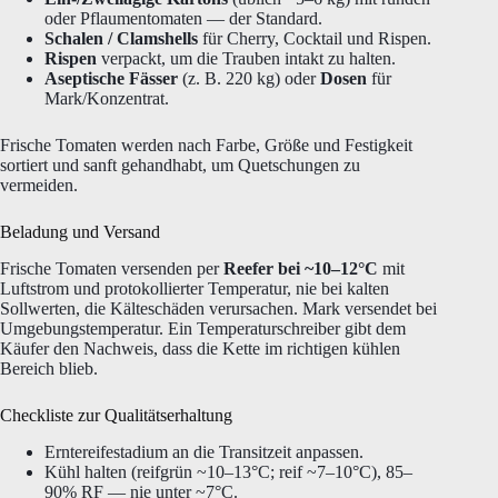
oder Pflaumentomaten — der Standard.
Schalen / Clamshells
für Cherry, Cocktail und Rispen.
Rispen
verpackt, um die Trauben intakt zu halten.
Aseptische Fässer
(z. B. 220 kg) oder
Dosen
für
Mark/Konzentrat.
Frische Tomaten werden nach Farbe, Größe und Festigkeit
sortiert und sanft gehandhabt, um Quetschungen zu
vermeiden.
Beladung und Versand
Frische Tomaten versenden per
Reefer bei ~10–12°C
mit
Luftstrom und protokollierter Temperatur, nie bei kalten
Sollwerten, die Kälteschäden verursachen. Mark versendet bei
Umgebungstemperatur. Ein Temperaturschreiber gibt dem
Käufer den Nachweis, dass die Kette im richtigen kühlen
Bereich blieb.
Checkliste zur Qualitätserhaltung
Erntereifestadium an die Transitzeit anpassen.
Kühl halten (reifgrün ~10–13°C; reif ~7–10°C), 85–
90% RF — nie unter ~7°C.