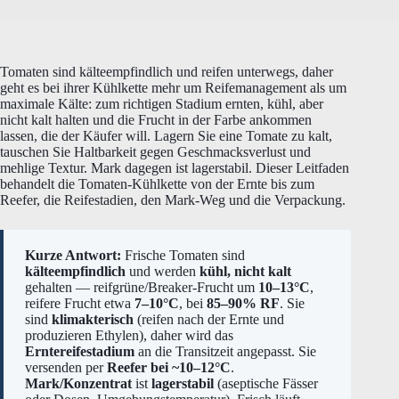
Tomaten sind kälteempfindlich und reifen unterwegs, daher
geht es bei ihrer Kühlkette mehr um Reifemanagement als um
maximale Kälte: zum richtigen Stadium ernten, kühl, aber
nicht kalt halten und die Frucht in der Farbe ankommen
lassen, die der Käufer will. Lagern Sie eine Tomate zu kalt,
tauschen Sie Haltbarkeit gegen Geschmacksverlust und
mehlige Textur. Mark dagegen ist lagerstabil. Dieser Leitfaden
behandelt die Tomaten-Kühlkette von der Ernte bis zum
Reefer, die Reifestadien, den Mark-Weg und die Verpackung.
Kurze Antwort:
Frische Tomaten sind
kälteempfindlich
und werden
kühl, nicht kalt
gehalten — reifgrüne/Breaker-Frucht um
10–13°C
,
reifere Frucht etwa
7–10°C
, bei
85–90% RF
. Sie
sind
klimakterisch
(reifen nach der Ernte und
produzieren Ethylen), daher wird das
Erntereifestadium
an die Transitzeit angepasst. Sie
versenden per
Reefer bei ~10–12°C
.
Mark/Konzentrat
ist
lagerstabil
(aseptische Fässer